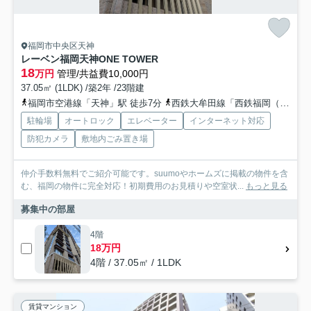
福岡市中央区天神
レーベン福岡天神ONE TOWER
18
万円
管理/共益費10,000円
37.05㎡ (1LDK) /築2年 /23階建
福岡市空港線「天神」駅 徒歩7分
西鉄大牟田線「西鉄福岡（天神）」駅 徒歩13分
駐輪場
オートロック
エレベーター
インターネット対応
防犯カメラ
敷地内ごみ置き場
仲介手数料無料でご紹介可能です。suumoやホームズに掲載の物件を含
む、福岡の物件に完全対応！初期費用のお見積りや空室状...
もっと見る
募集中の部屋
4階
18万円
4階 / 37.05㎡ / 1LDK
賃貸マンション