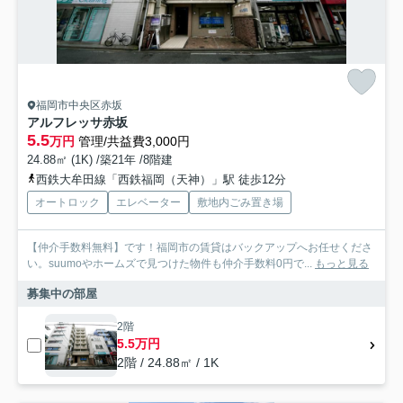
福岡市中央区赤坂
アルフレッサ赤坂
5.5
万円
管理/共益費3,000円
24.88㎡ (1K) /築21年 /8階建
西鉄大牟田線「西鉄福岡（天神）」駅 徒歩12分
オートロック
エレベーター
敷地内ごみ置き場
【仲介手数料無料】です！福岡市の賃貸はバックアップへお任せくださ
い。suumoやホームズで見つけた物件も仲介手数料0円で...
もっと見る
募集中の部屋
2階
5.5万円
2階 / 24.88㎡ / 1K