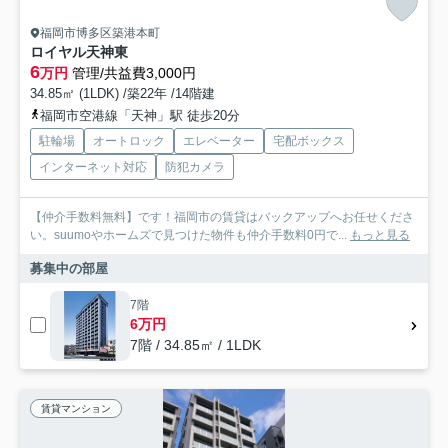
福岡市博多区築港本町
ロイヤル天神東
6
万円
管理/共益費3,000円
34.85㎡ (1LDK) /築22年 /14階建
福岡市空港線「天神」駅 徒歩20分
駐輪場
オートロック
エレベーター
宅配ボックス
インターネット対応
防犯カメラ
【仲介手数料無料】です！福岡市の賃貸はバックアップへお任せくださ
い。suumoやホームズで見つけた物件も仲介手数料0円で...
もっと見る
募集中の部屋
7階
6万円
7階 / 34.85㎡ / 1LDK
賃貸マンション