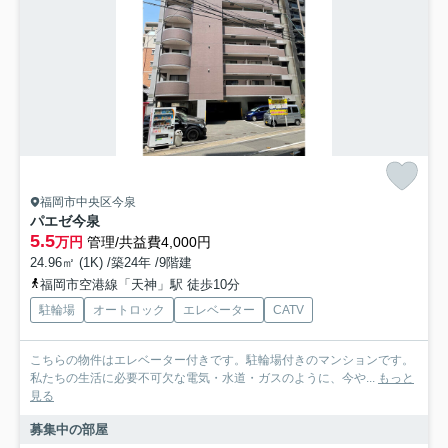
福岡市中央区今泉
パエゼ今泉
5.5
万円
管理/共益費4,000円
24.96㎡ (1K) /築24年 /9階建
福岡市空港線「天神」駅 徒歩10分
駐輪場
オートロック
エレベーター
CATV
こちらの物件はエレベーター付きです。駐輪場付きのマンションです。
私たちの生活に必要不可欠な電気・水道・ガスのように、今や...
もっと
見る
募集中の部屋