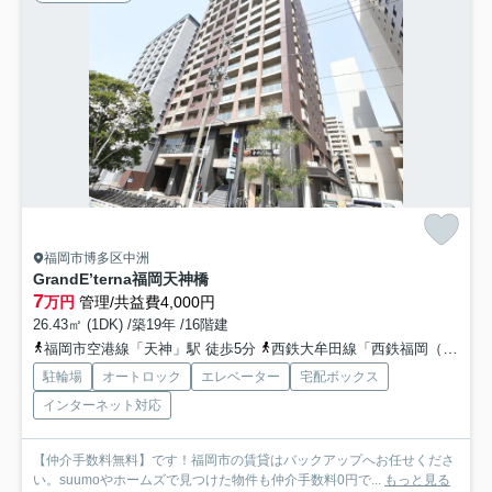
福岡市博多区中洲
GrandE’terna福岡天神橋
7
万円
管理/共益費4,000円
26.43㎡ (1DK) /築19年 /16階建
福岡市空港線「天神」駅 徒歩5分
西鉄大牟田線「西鉄福岡（天神）」駅 徒歩5分
駐輪場
オートロック
エレベーター
宅配ボックス
インターネット対応
【仲介手数料無料】です！福岡市の賃貸はバックアップへお任せくださ
い。suumoやホームズで見つけた物件も仲介手数料0円で...
もっと見る