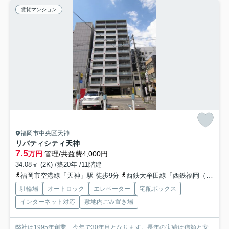
賃貸マンション
福岡市中央区天神
リバティシティ天神
7.5
万円
管理/共益費4,000円
34.08㎡ (2K) /築20年 /11階建
福岡市空港線「天神」駅 徒歩9分
西鉄大牟田線「西鉄福岡（天神）」駅 徒歩12分
駐輪場
オートロック
エレベーター
宅配ボックス
インターネット対応
敷地内ごみ置き場
弊社は1995年創業、今年で30年目となります。長年の実績は信頼と安