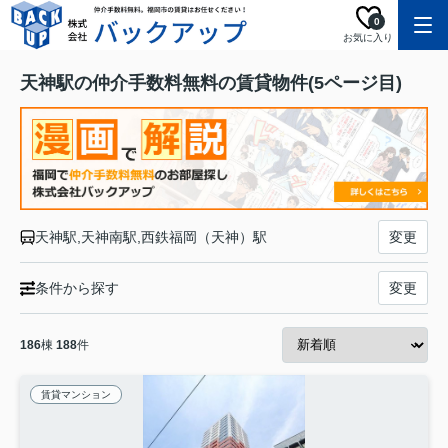
0
お気に入り
天神駅の仲介手数料無料の賃貸物件(5ページ目)
天神駅,天神南駅,西鉄福岡（天神）駅
変更
条件から探す
変更
186
棟
188
件
賃貸マンション