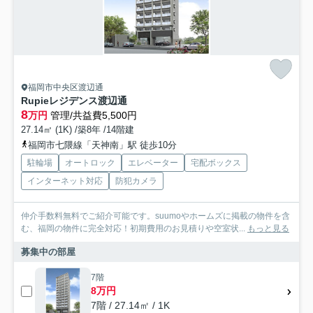
福岡市中央区渡辺通
Rupieレジデンス渡辺通
8
万円
管理/共益費5,500円
27.14㎡ (1K) /築8年 /14階建
福岡市七隈線「天神南」駅 徒歩10分
駐輪場
オートロック
エレベーター
宅配ボックス
インターネット対応
防犯カメラ
仲介手数料無料でご紹介可能です。suumoやホームズに掲載の物件を含
む、福岡の物件に完全対応！初期費用のお見積りや空室状...
もっと見る
募集中の部屋
7階
8万円
7階 / 27.14㎡ / 1K