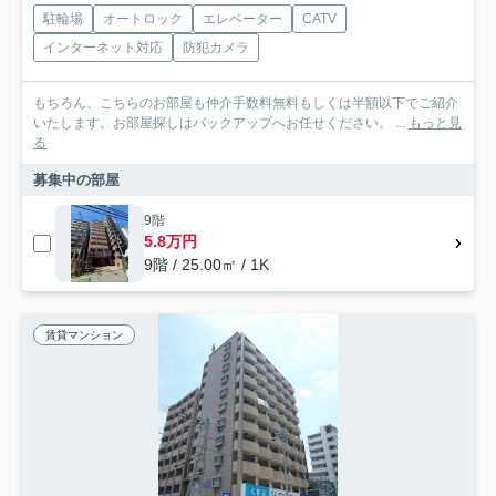
駐輪場
オートロック
エレベーター
CATV
インターネット対応
防犯カメラ
もちろん、こちらのお部屋も仲介手数料無料もしくは半額以下でご紹介
いたします。お部屋探しはバックアップへお任せください。 ...
もっと見
る
募集中の部屋
9階
5.8万円
9階 / 25.00㎡ / 1K
賃貸マンション