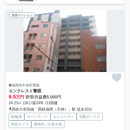
賃貸マンション
福岡市中央区警固
エンクレスト警固
6.5
万円
管理/共益費5,000円
24.23㎡ (1K) /築24年 /11階建
西鉄大牟田線「西鉄福岡（天神）」駅 徒歩10分
駐輪場
オートロック
エレベーター
宅配ボックス
防犯カメラ
敷地内ごみ置き場