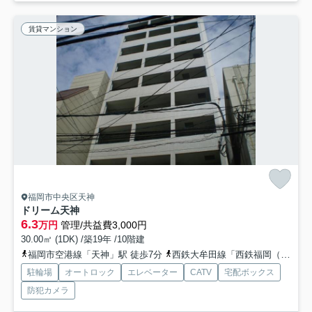
賃貸マンション
福岡市中央区天神
ドリーム天神
6.3
万円
管理/共益費3,000円
30.00㎡ (1DK) /築19年 /10階建
福岡市空港線「天神」駅 徒歩7分
西鉄大牟田線「西鉄福岡（天神）」駅 徒歩8分
駐輪場
オートロック
エレベーター
CATV
宅配ボックス
防犯カメラ