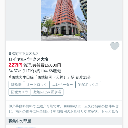
福岡市中央区大名
ロイヤルパークス大名
22
万円
管理/共益費15,000円
54.57㎡ (1LDK) /築11年 /24階建
西鉄大牟田線「西鉄福岡（天神）」駅 徒歩13分
駐輪場
オートロック
エレベーター
宅配ボックス
防犯カメラ
敷地内ごみ置き場
仲介手数料無料でご紹介可能です。suumoやホームズに掲載の物件を含
む、福岡の物件に完全対応！初期費用のお見積りや空室状...
もっと見る
募集中の部屋