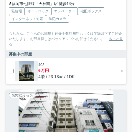
福岡市七隈線「天神南」駅 徒歩13分
駐輪場
オートロック
エレベーター
宅配ボックス
インターネット対応
防犯カメラ
もちろん、こちらのお部屋も仲介手数料無料もしくは半額以下でご紹介
いたします。お部屋探しはバックアップへお任せください。 ...
もっと見
る
募集中の部屋
403
6万円
4階 / 23.13㎡ / 1DK
賃貸マンション