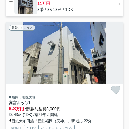
11万円
3階 / 35.13㎡ / 1DK
賃貸マンション
福岡市南区大楠
高宮ルッソI
6.3
万円
管理/共益費5,000円
35.43㎡ (1DK) /築21年 /2階建
西鉄大牟田線「西鉄福岡（天神）」駅 徒歩22分
駐輪場
CATV
インターネット対応