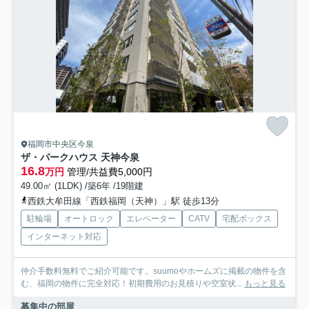
福岡市中央区今泉
ザ・パークハウス 天神今泉
16.8
万円
管理/共益費5,000円
49.00㎡ (1LDK) /築6年 /19階建
西鉄大牟田線「西鉄福岡（天神）」駅 徒歩13分
駐輪場
オートロック
エレベーター
CATV
宅配ボックス
インターネット対応
仲介手数料無料でご紹介可能です。suumoやホームズに掲載の物件を含
む、福岡の物件に完全対応！初期費用のお見積りや空室状...
もっと見る
募集中の部屋