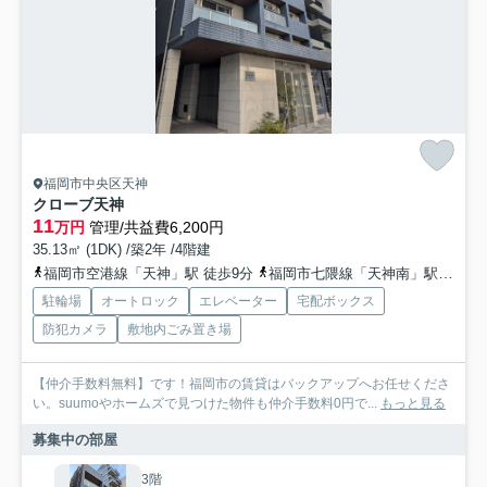
福岡市中央区天神
クローブ天神
11
万円
管理/共益費6,200円
35.13㎡ (1DK) /築2年 /4階建
福岡市空港線「天神」駅 徒歩9分
福岡市七隈線「天神南」駅 徒歩14分
駐輪場
オートロック
エレベーター
宅配ボックス
防犯カメラ
敷地内ごみ置き場
【仲介手数料無料】です！福岡市の賃貸はバックアップへお任せくださ
い。suumoやホームズで見つけた物件も仲介手数料0円で...
もっと見る
募集中の部屋
3階