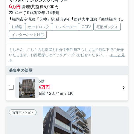
サヴォイテンジンスクワイヤー
6
万円
管理/共益費5,000円
23.74㎡ (1K) /築13年 /14階建
福岡市空港線「天神」駅 徒歩9分
西鉄大牟田線「西鉄福岡（天神）」駅 徒歩13分
駐輪場
オートロック
エレベーター
CATV
宅配ボックス
インターネット対応
もちろん、こちらのお部屋も仲介手数料無料もしくは半額以下でご紹介
いたします。お部屋探しはバックアップへお任せください。 ...
もっと見
る
募集中の部屋
5階
6万円
5階 / 23.74㎡ / 1K
賃貸マンション