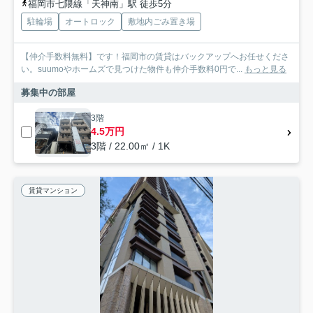
福岡市七隈線「天神南」駅 徒歩5分
駐輪場
オートロック
敷地内ごみ置き場
【仲介手数料無料】です！福岡市の賃貸はバックアップへお任せくださ
い。suumoやホームズで見つけた物件も仲介手数料0円で...
もっと見る
募集中の部屋
3階
4.5万円
3階 / 22.00㎡ / 1K
賃貸マンション