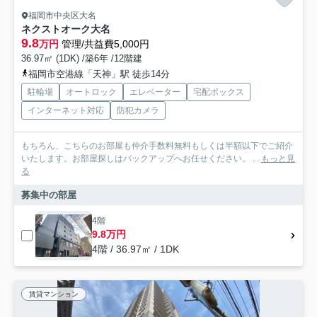
福岡市中央区大名
ネクストオーク大名
9.8
万円
管理/共益費5,000円
36.97㎡ (1DK) /築6年 /12階建
福岡市空港線「天神」駅 徒歩14分
駐輪場
オートロック
エレベーター
宅配ボックス
インターネット対応
防犯カメラ
もちろん、こちらのお部屋も仲介手数料無料もしくは半額以下でご紹介
いたします。お部屋探しはバックアップへお任せください。 ...
もっと見
る
募集中の部屋
4階
9.8万円
4階 / 36.97㎡ / 1DK
賃貸マンション