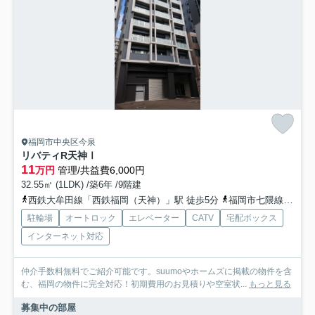
福岡市中央区今泉
リバティR天神Ⅰ
11
万円
管理/共益費6,000円
32.55㎡ (1LDK) /築6年 /9階建
西鉄大牟田線「西鉄福岡（天神）」駅 徒歩5分
福岡市七隈線「天神南」駅 徒歩4分
駐輪場
オートロック
エレベーター
CATV
宅配ボックス
インターネット対応
仲介手数料無料でご紹介可能です。suumoやホームズに掲載の物件を含
む、福岡の物件に完全対応！初期費用のお見積りや空室状...
もっと見る
募集中の部屋