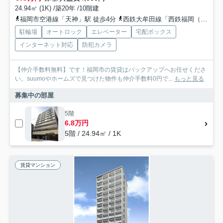
24.94㎡ (1K) /築20年 /10階建
福岡市空港線「天神」駅 徒歩4分
西鉄大牟田線「西鉄福岡（天神）」駅 徒歩7分
駐輪場
オートロック
エレベーター
宅配ボックス
インターネット対応
防犯カメラ
【仲介手数料無料】です！福岡市の賃貸はバックアップへお任せくださ
い。suumoやホームズで見つけた物件も仲介手数料0円で...
もっと見る
募集中の部屋
5階
6.8万円
5階 / 24.94㎡ / 1K
賃貸マンション