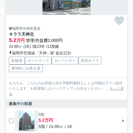
福岡市中央区長浜
キララ天神北
5.2
万円
管理/共益費2,000円
24.80㎡ (1K) /築23年 /11階建
福岡市空港線「天神」駅 徒歩12分
駐輪場
オートロック
エレベーター
防犯カメラ
敷地内ごみ置き場
もちろん、こちらのお部屋も仲介手数料無料もしくは半額以下でご紹介
いたします。お部屋探しはバックアップへお任せください。 ...
もっと見
る
募集中の部屋
5階
5.2万円
5階 / 24.80㎡ / 1K