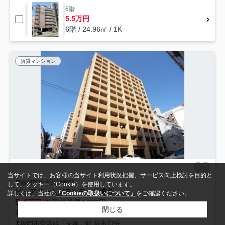
6階
5.5万円
6階 / 24.96㎡ / 1K
賃貸マンション
当サイトでは、お客様の当サイト利用状況把握、サービス向上検討を目的と
福岡市博多区神屋町
して、クッキー（Cookie）を使用しています。
ピュアドームグランテージ博多
詳しくは、当社の
「Cookieの取扱いについて」
をご確認ください。
5.4
万円
管理/共益費4,000円
閉じる
24.95㎡ (1K) /築20年 /13階建
福岡市空港線「天神」駅 徒歩17分