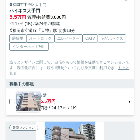
福岡市中央区大手門
ハイネス大手門
5.5
万円
管理/共益費3,000円
24.17㎡ (1K) /築24年 /9階建
福岡市空港線「天神」駅 徒歩18分
駐輪場
オートロック
エレベーター
CATV
宅配ボックス
インターネット対応
造りとデザインに関して、自信をもって情報を提供できるマンションで
す。洗面化粧台には、鏡や照明がついており身支度に利用でき...
もっと
見る
募集中の部屋
7階
5.5万円
7階 / 24.17㎡ / 1K
賃貸マンション