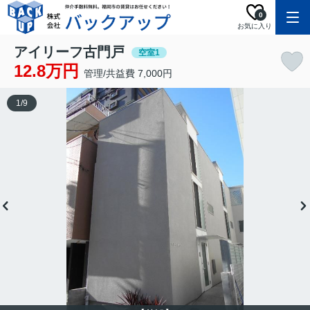
0
お気に入り
アイリーフ古門戸
空室1
12.8万円
管理/共益費 7,000円
1
/
9