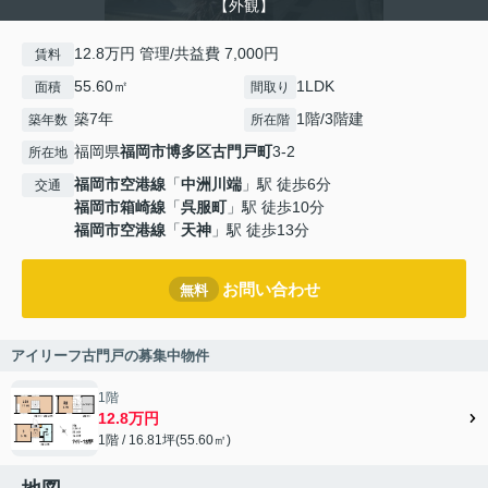
【外観】
12.8万円 管理/共益費 7,000円
賃料
55.60㎡
1LDK
面積
間取り
築7年
1階/3階建
築年数
所在階
福岡県
福岡市博多区
古門戸町
3-2
所在地
福岡市空港線
「
中洲川端
」駅 徒歩6分
交通
福岡市箱崎線
「
呉服町
」駅 徒歩10分
福岡市空港線
「
天神
」駅 徒歩13分
お問い合わせ
無料
アイリーフ古門戸の募集中物件
1階
12.8万円
1階 / 16.81坪(55.60㎡)