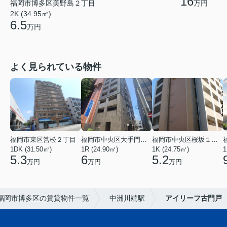
16
福岡市博多区美野島２丁目
万円
2K (34.95㎡)
6.5
万円
よく見られている物件
福岡市東区筥松２丁目
福岡市中央区大手門３丁目
福岡市中央区桜坂１丁目
1DK (31.50㎡)
1R (24.90㎡)
1K (24.75㎡)
1
5.3
6
5.2
万円
万円
万円
福岡市博多区の賃貸物件一覧
中洲川端駅
アイリーフ古門戸