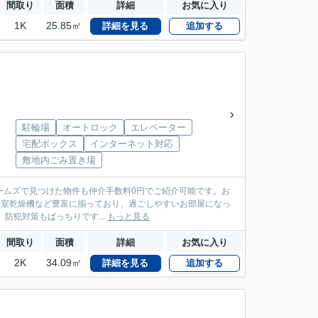
間取り
面積
詳細
お気に入り
1K
25.85㎡
詳細を見る
追加する
駐輪場
オートロック
エレベーター
宅配ボックス
インターネット対応
敷地内ごみ置き場
ームズで見つけた物件も仲介手数料0円でご紹介可能です。お
台・浴室乾燥機など豊富に揃っており、過ごしやすいお部屋になっ
防犯対策もばっちりです...
もっと見る
間取り
面積
詳細
お気に入り
2K
34.09㎡
詳細を見る
追加する