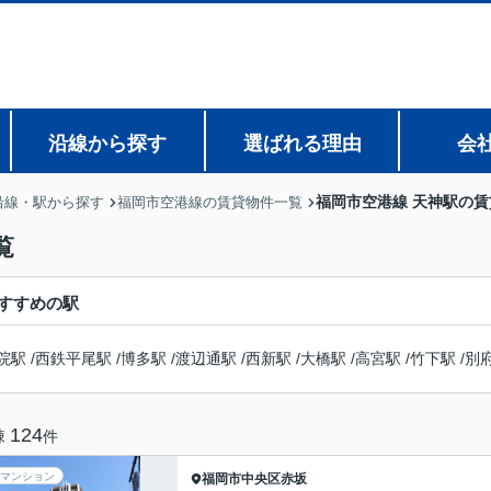
沿線から探す
選ばれる理由
会
福岡市空港線 天神駅の
沿線・駅から探す
福岡市空港線の賃貸物件一覧
覧
すすめの駅
院駅
/
西鉄平尾駅
/
博多駅
/
渡辺通駅
/
西新駅
/
大橋駅
/
高宮駅
/
竹下駅
/
別
124
棟
件
マンション
福岡市中央区
赤坂