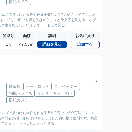
防犯カメラ
ームズで見つけた物件も仲介手数料0円でご紹介可能です。お
ョンです。忙しい朝でも鏡を見ながらサッと身支度を整えることが
束されてしまいますが、...
もっと見る
間取り
面積
詳細
お気に入り
1K
47.55㎡
詳細を見る
追加する
駐輪場
オートロック
エレベーター
宅配ボックス
インターネット対応
防犯カメラ
ームズで見つけた物件も仲介手数料0円でご紹介可能です。お
多築港本町店(徒歩1分)がありちょっとした買い物に便利です。共用
きます。セキュリ...
もっと見る