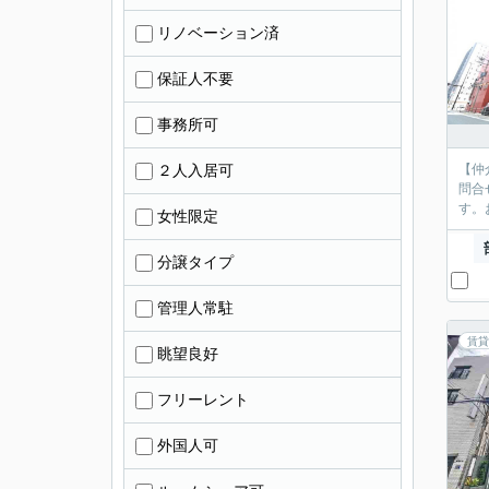
リノベーション済
保証人不要
事務所可
２人入居可
【仲
問合
す。
女性限定
分譲タイプ
管理人常駐
賃貸
眺望良好
フリーレント
外国人可