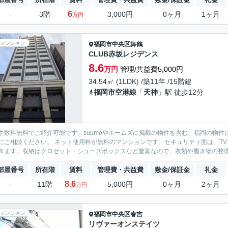
6
-
3階
3,000円
0ヶ月
1ヶ月
万円
マンション
福岡市中央区
舞鶴
CLUB赤坂レジデンス
8.6
万円
管理/共益費5,000円
34.54㎡ (1LDK) /築11年 /15階建
福岡市空港線
「
天神
」駅 徒歩12分
手数料無料でご紹介可能です。suumoやホームズに掲載の物件を含む、福岡の物件
にご相談ください。 ネット使用料が無料のマンションです。セキュリティ面は、T
きます。収納はクロゼット・シューズボックスなど豊富なので、衣類や履き物の整理が
部屋番号
所在階
賃料
管理費・共益費
敷金/保証金
礼金
8.6
-
11階
5,000円
0ヶ月
2ヶ月
万円
マンション
福岡市中央区
春吉
リヴァーオンステイツ