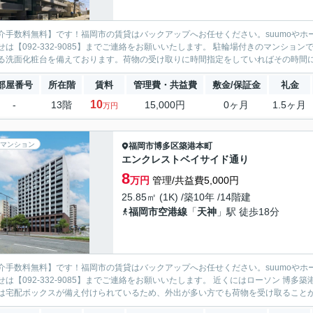
介手数料無料】です！福岡市の賃貸はバックアップへお任せください。suumoやホ
せは【092-332-9085】までご連絡をお願いいたします。 駐輪場付きのマンシ
る洗面化粧台を備えております。荷物の受け取りに時間指定をしていればその時間に拘
部屋番号
所在階
賃料
管理費・共益費
敷金/保証金
礼金
10
-
13階
15,000円
0ヶ月
1.5ヶ月
万円
マンション
福岡市博多区
築港本町
エンクレストベイサイド通り
8
万円
管理/共益費5,000円
25.85㎡ (1K) /築10年 /14階建
福岡市空港線
「
天神
」駅 徒歩18分
介手数料無料】です！福岡市の賃貸はバックアップへお任せください。suumoやホ
せは【092-332-9085】までご連絡をお願いいたします。 近くにはローソン 博
は宅配ボックスが備え付けられているため、外出が多い方でも荷物を受け取ることがで