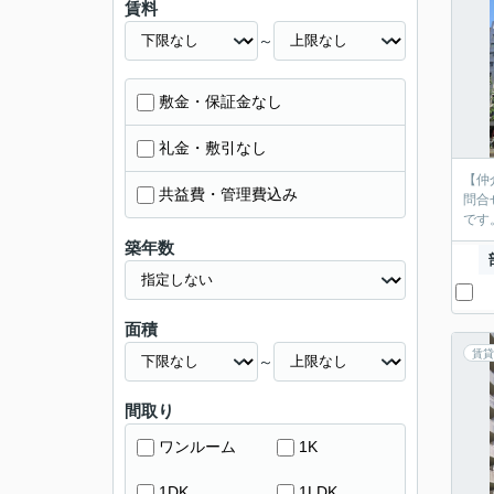
賃料
～
敷金・保証金なし
礼金・敷引なし
【仲
共益費・管理費込み
問合
です
築年数
面積
賃貸
～
間取り
ワンルーム
1K
1DK
1LDK