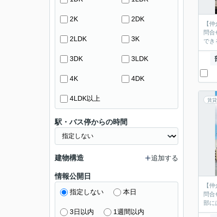
2K
2DK
【仲
問合
2LDK
3K
でき
3DK
3LDK
4K
4DK
4LDK以上
賃貸
駅・バス停からの時間
建物構造
追加する
情報公開日
【仲
指定しない
本日
問合
部に
3日以内
1週間以内