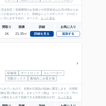
に完全対応！初期費用のお見積りや空室状況は公式LINEからお
ンビニがあるのもポイント。収納はシューズボックス・クロゼッ
方におすすめの、オートロ...
もっと見る
間取り
面積
詳細
お気に入り
1K
21.35㎡
詳細を見る
追加する
駐輪場
オートロック
エレベーター
宅配ボックス
敷地内ごみ置き場
けられているので、衣類や日用品の収納に重宝します。共用部
物を受け取れます。セキュリティ面は、オートロック・TVイ
小物をまとめて収納できる洗面化粧台が付...
もっと見る
間取り
面積
詳細
お気に入り