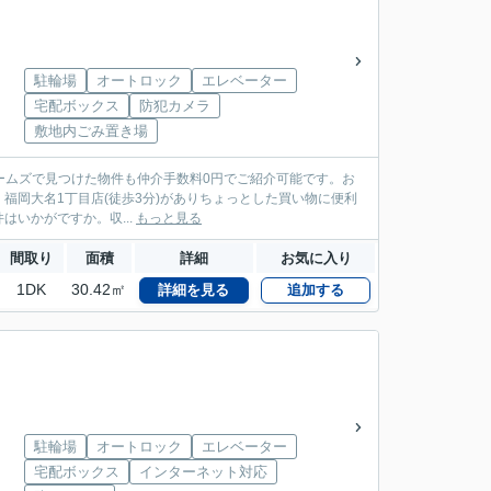
駐輪場
オートロック
エレベーター
宅配ボックス
防犯カメラ
敷地内ごみ置き場
ームズで見つけた物件も仲介手数料0円でご紹介可能です。お
キ 福岡大名1丁目店(徒歩3分)がありちょっとした買い物に便利
いかがですか。収...
もっと見る
間取り
面積
詳細
お気に入り
1DK
30.42㎡
詳細を見る
追加する
駐輪場
オートロック
エレベーター
宅配ボックス
インターネット対応