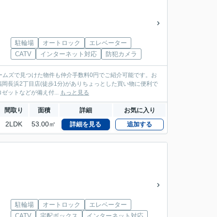
駐輪場
オートロック
エレベーター
CATV
インターネット対応
防犯カメラ
ームズで見つけた物件も仲介手数料0円でご紹介可能です。お
 福岡長浜2丁目店(徒歩1分)がありちょっとした買い物に便利で
ットなどが備え付...
もっと見る
間取り
面積
詳細
お気に入り
2LDK
53.00㎡
詳細を見る
追加する
駐輪場
オートロック
エレベーター
CATV
宅配ボックス
インターネット対応