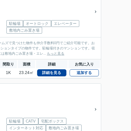
駐輪場
オートロック
エレベーター
敷地内ごみ置き場
ームズで見つけた物件も仲介手数料0円でご紹介可能です。お
なマンションタイプの物件です。駐輪場付きのマンションです。収
敷地内ごみ置き場・エレ...
もっと見る
間取り
面積
詳細
お気に入り
1K
23.24㎡
詳細を見る
追加する
駐輪場
CATV
宅配ボックス
インターネット対応
敷地内ごみ置き場