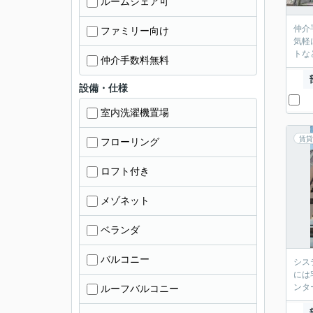
ルームシェア可
仲介
ファミリー向け
気軽
トな
仲介手数料無料
設備・仕様
室内洗濯機置場
賃貸
フローリング
ロフト付き
メゾネット
ベランダ
バルコニー
シス
には
ンタ
ルーフバルコニー