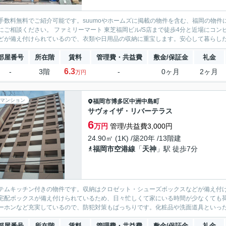
手数料無料でご紹介可能です。suumoやホームズに掲載の物件を含む、福岡の物件
にご相談ください。 ファミリーマート 東芝福岡ビル/S店まで徒歩4分と近場にコ
どが備え付けられているので、衣類や日用品の収納に重宝します。安心して暮らしたい
部屋番号
所在階
賃料
管理費・共益費
敷金/保証金
礼金
6.3
-
3階
-
0ヶ月
2ヶ月
万円
マンション
福岡市博多区
中洲中島町
サヴォイザ・リバーテラス
6
万円
管理/共益費3,000円
24.90㎡ (1K) /築20年 /13階建
福岡市空港線
「
天神
」駅 徒歩7分
テムキッチン付きの物件です。収納はクロゼット・シューズボックスなどが備え付
宅配ボックスが備え付けられているため、日々忙しくて家にいる時間が少なくても荷
ーホンなど充実しているので、防犯対策もばっちりです。化粧品や洗面道具といった
部屋番号
所在階
賃料
管理費・共益費
敷金/保証金
礼金