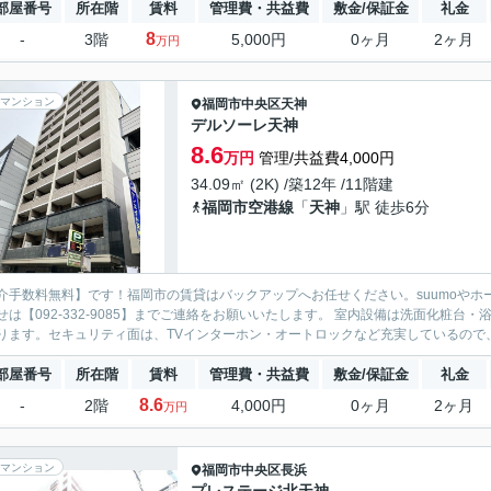
部屋番号
所在階
賃料
管理費・共益費
敷金/保証金
礼金
8
-
3階
5,000円
0ヶ月
2ヶ月
万円
マンション
福岡市中央区
天神
デルソーレ天神
8.6
万円
管理/共益費4,000円
34.09㎡ (2K) /築12年 /11階建
福岡市空港線
「
天神
」駅 徒歩6分
介手数料無料】です！福岡市の賃貸はバックアップへお任せください。suumoやホ
せは【092-332-9085】までご連絡をお願いいたします。 室内設備は洗面化粧
ります。セキュリティ面は、TVインターホン・オートロックなど充実しているので、
部屋番号
所在階
賃料
管理費・共益費
敷金/保証金
礼金
8.6
-
2階
4,000円
0ヶ月
2ヶ月
万円
マンション
福岡市中央区
長浜