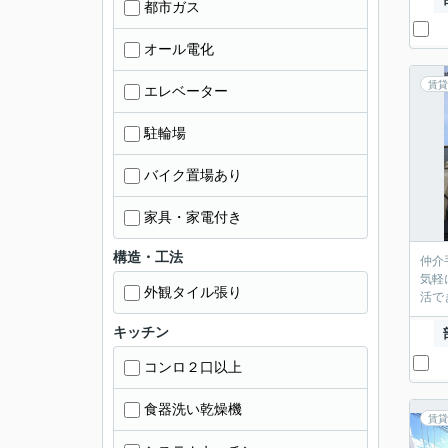
都市ガス
オール電化
賃貸
エレベーター
駐輪場
バイク置場あり
家具・家電付き
構造・工法
仲介
気軽
外観タイル張り
活で
キッチン
コンロ２口以上
食器洗い乾燥機
賃貸