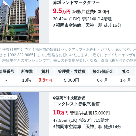
赤坂ランドマークタワー
9.5
万円
管理/共益費5,000円
30.42㎡ (1DK) /築21年 /14階建
福岡市空港線
「
天神
」駅 徒歩15分
介手数料無料】です！福岡市の賃貸はバックアップへお任せください。suumoやホ
せは【092-332-9085】までご連絡をお願いいたします。 近くにはデイリーヤマザ
。駐輪場付きのマンションです。毎日の身支度が楽しくなる、洗面化粧台付きの物件は
部屋番号
所在階
賃料
管理費・共益費
敷金/保証金
礼金
9.5
-
13階
5,000円
0ヶ月
1ヶ月
万円
マンション
福岡市中央区
赤坂
エンクレスト赤坂弐番館
10
万円
管理/共益費15,000円
47.55㎡ (1K) /築23年 /13階建
福岡市空港線
「
天神
」駅 徒歩14分