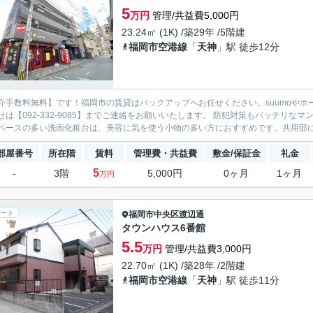
5
万円
管理/共益費5,000円
23.24㎡ (1K) /築29年 /5階建
福岡市空港線
「
天神
」駅 徒歩12分
介手数料無料】です！福岡市の賃貸はバックアップへお任せください。suumoやホ
せは【092-332-9085】までご連絡をお願いいたします。 防犯対策もバッチリ
ペースの多い洗面化粧台は、美容に気を使う小物の多い方におすすめです。共用部には
部屋番号
所在階
賃料
管理費・共益費
敷金/保証金
礼金
5
-
3階
5,000円
0ヶ月
1ヶ月
万円
ート
福岡市中央区
渡辺通
タウンハウス6番館
5.5
万円
管理/共益費3,000円
22.70㎡ (1K) /築28年 /2階建
福岡市空港線
「
天神
」駅 徒歩11分