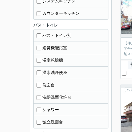
システムキッチン
カウンターキッチン
バス・トイレ
バス・トイレ別
【仲
追焚機能浴室
問合
納ス
浴室乾燥機
温水洗浄便座
洗面台
アパ
洗髪洗面化粧台
シャワー
独立洗面台