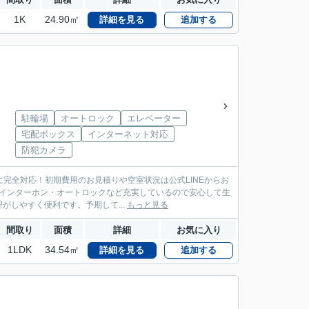
1K
24.90㎡
詳細を見る
追加する
駐輪場
オートロック
エレベーター
宅配ボックス
インターネット対応
防犯カメラ
に完全対応！初期費用のお見積りや空室状況は公式LINEからお
Vインターホン・オートロックなど充実しているので安心して生
しやすく便利です。予期して...
もっと見る
間取り
面積
詳細
お気に入り
1LDK
34.54㎡
詳細を見る
追加する