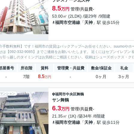
プレステージ北天神
8.5
万円
管理/共益費-
53.00㎡ (2LDK) /築29年 /9階建
福岡市空港線
「
天神
」駅 徒歩15分
介手数料無料】です！福岡市の賃貸はバックアップへお任せください。suumoやホ
せは【092-332-9085】までご連絡をお願いいたします。 近くにはセブンイレブン
お引っ越しのタイミングはお気軽にご相談ください。収納はシューズボックス・クロゼ
部屋番号
所在階
賃料
管理費・共益費
敷金/保証金
礼金
8.5
-
7階
-
0ヶ月
3ヶ月
万円
マンション
福岡市中央区
舞鶴
サン舞鶴
6.3
万円
管理/共益費-
21.35㎡ (1K) /築34年 /8階建
福岡市空港線
「
天神
」駅 徒歩11分