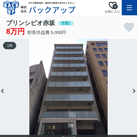
0
お気に入り
プリンシピオ赤坂
空室1
8万円
管理/共益費 5,000円
1
/
8