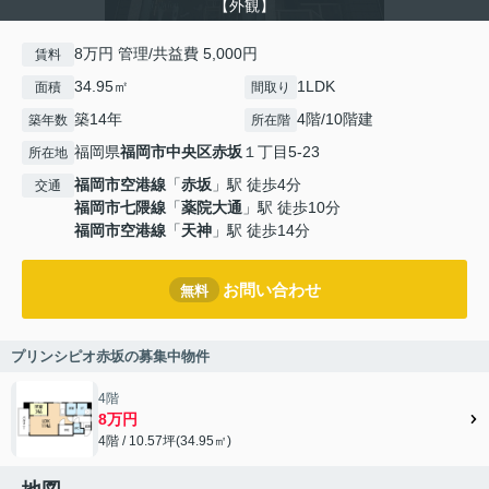
【外観】
8万円 管理/共益費 5,000円
賃料
34.95㎡
1LDK
面積
間取り
築14年
4階/10階建
築年数
所在階
福岡県
福岡市中央区
赤坂
１丁目5-23
所在地
福岡市空港線
「
赤坂
」駅 徒歩4分
交通
福岡市七隈線
「
薬院大通
」駅 徒歩10分
福岡市空港線
「
天神
」駅 徒歩14分
お問い合わせ
無料
プリンシピオ赤坂の募集中物件
4階
8万円
4階 / 10.57坪(34.95㎡)