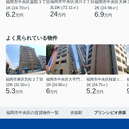
福岡市中央区清川２丁目
福岡市中央区薬院３丁目
福岡市中央区天神
3LDK (72.11㎡)
1K (24.70㎡)
2K (24.96㎡)
24
6.2
6.9
万円
万円
万円
よく見られている物件
福岡市東区筥松２丁目
福岡市中央区大手門３丁目
福岡市中央区桜坂１丁目
1DK (31.50㎡)
1R (24.90㎡)
1K (24.75㎡)
1
5.3
6
5.2
万円
万円
万円
福岡市中央区の賃貸物件一覧
赤坂駅
プリンシピオ赤坂