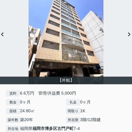
【外観】
6.6万円 管理/共益費 5,000円
賃料
0ヶ月
0ヶ月
敷金
礼金
24.80㎡
1K
面積
間取り
築20年
3階/12階建
築年数
所在階
福岡県
福岡市博多区
古門戸町
7-4
所在地