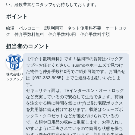
い。経験豊富なスタッフがお待ちしております。
ポイント
給湯
バルコニー
2駅利用可
ネット使用料不要
オートロッ
ク
仲介手数料無料
仲介手数料0円
仲介手数料半額
担当者のコメント
【仲介手数料無料】です！福岡市の賃貸はバックア
ップへお任せください。suumoやホームズで見つけ
た物件も仲介手数料0円でご紹介可能です。お問合せ
株式会社バ
は【092-332-9085】までご連絡をお願いいたしま
ックアップ
す。
セキュリティ面は、TVインターホン・オートロック
など充実しているので安心して生活できます。荷物
を注文する時に時間を気にせずに済む宅配ボックス
を共用部に備え付けております。収納はシューズボ
ックス・クロゼットなどが備え付けられているの
で、衣類や日用品の収納に重宝します。お手入れし
やすいように工夫されているので綺麗な状態を保ち
やすい洗面化粧台が付いています。新生活を失敗せ