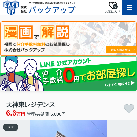
0
お気に入り
天神東レジデンス
6.6
万円
管理/共益費 5,000円
1
/
10