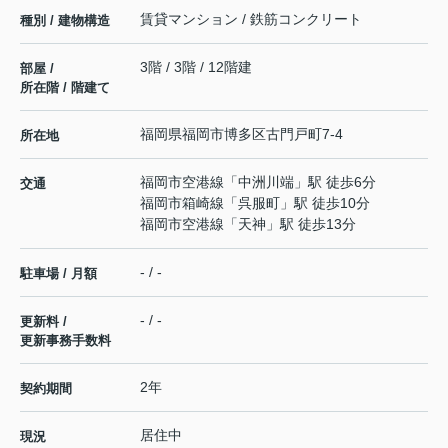
賃貸マンション / 鉄筋コンクリート
種別 / 建物構造
3階 / 3階 / 12階建
部屋 /
所在階 / 階建て
福岡県
福岡市博多区
古門戸町
7-4
所在地
福岡市空港線
「
中洲川端
」駅 徒歩6分
交通
福岡市箱崎線
「
呉服町
」駅 徒歩10分
福岡市空港線
「
天神
」駅 徒歩13分
- / -
駐車場 / 月額
- / -
更新料 /
更新事務手数料
2年
契約期間
居住中
現況