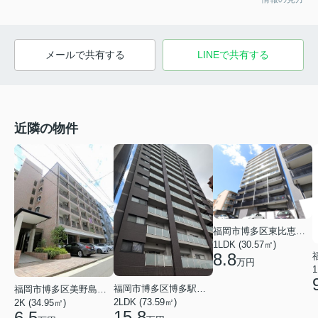
メールで共有する
LINEで共有する
近隣の物件
福岡市博多区東比恵４丁目
1LDK (30.57㎡)
8.8
万円
1
福岡市博多区博多駅南２丁目
福岡市博多区美野島２丁目
2LDK (73.59㎡)
2K (34.95㎡)
15.8
6.5