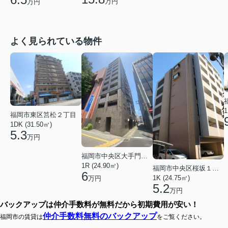
万円
万円
よく見られている物件
1
福岡市東区筥松２丁目
1DK (31.50㎡)
5.3
万円
福岡市中央区大手門３丁目
1R (24.90㎡)
福岡市中央区桜坂１丁目
6
1K (24.75㎡)
万円
5.2
万円
バックアップは仲介手数料が無料だから初期費用が安い！
仲介手数料無料のバックアップ
福岡市の賃貸は
をご覧ください。