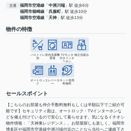
福岡市空港線
「
中洲川端
」駅 徒歩6分
交通
福岡市箱崎線
「
呉服町
」駅 徒歩10分
福岡市空港線
「
天神
」駅 徒歩13分
物件の特徴
バストイレ
室内洗濯機
TVモニタ
独立洗面台
別
置場
付きインタ
ーホン
オートロッ
エレベータ
ネット使用
ク
ー
料無料
セールスポイント
【こちらのお部屋も仲介手数料無料もしくは半額以下でご紹介可
能です】セキュリティ面は、オートロック・TVインターホンな
どを備え付けているので安心して暮らせます。気になるイチオシ
物件情報：「天神東レジデンス」。お部屋探しも楽しく。福岡市
博多区や福岡市空港線中洲川端付近のことなら当社へご連絡下さ