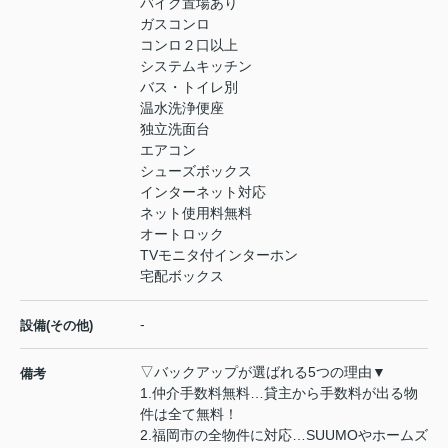
バイク置場あり
ガスコンロ
コンロ２口以上
システムキッチン
バス・トイレ別
温水洗浄便座
独立洗面台
エアコン
シューズボックス
インターネット対応
ネット使用料無料
オートロック
TVモニタ付インターホン
宅配ボックス
-
設備(その他)
▽バックアップが選ばれる5つの理由▼
備考
1.仲介手数料無料…貸主から手数料が出る物
件は全て無料！
2.福岡市の全物件に対応…SUUMOやホームズ