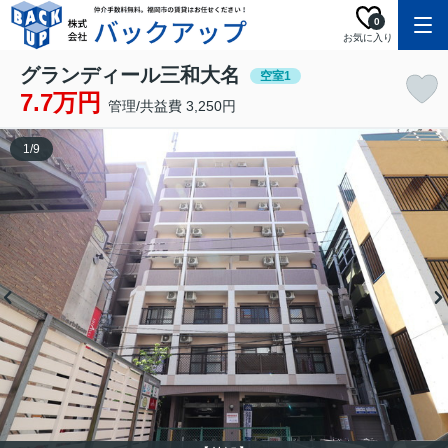
0
お気に入り
グランディール三和大名
空室1
7.7万円
管理/共益費 3,250円
1
/
9