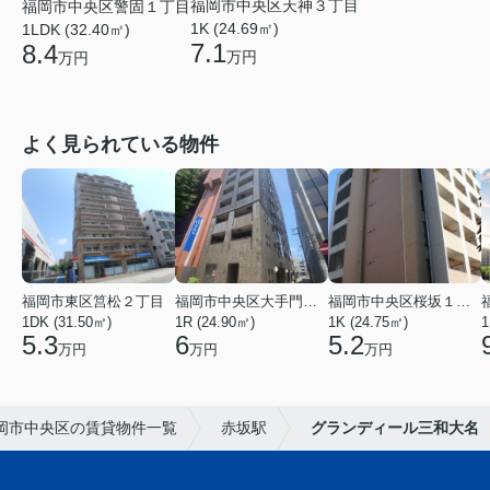
福岡市中央区天神３丁目
福岡市中央区警固１丁目
1K (24.69㎡)
1LDK (32.40㎡)
7.1
8.4
万円
万円
よく見られている物件
福岡市東区筥松２丁目
福岡市中央区大手門３丁目
福岡市中央区桜坂１丁目
1DK (31.50㎡)
1R (24.90㎡)
1K (24.75㎡)
1
5.3
6
5.2
万円
万円
万円
岡市中央区の賃貸物件一覧
赤坂駅
グランディール三和大名