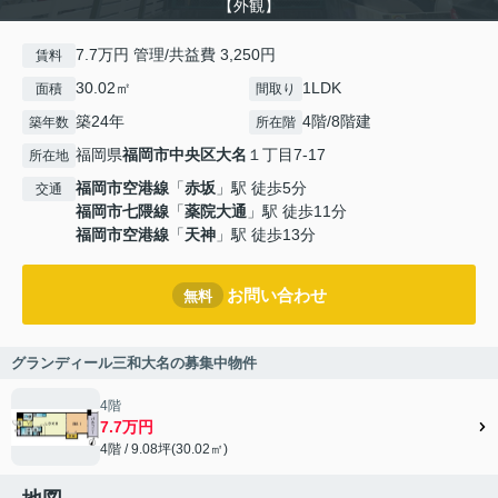
【外観】
7.7万円 管理/共益費 3,250円
賃料
30.02㎡
1LDK
面積
間取り
築24年
4階/8階建
築年数
所在階
福岡県
福岡市中央区
大名
１丁目7-17
所在地
福岡市空港線
「
赤坂
」駅 徒歩5分
交通
福岡市七隈線
「
薬院大通
」駅 徒歩11分
福岡市空港線
「
天神
」駅 徒歩13分
お問い合わせ
無料
グランディール三和大名の募集中物件
4階
7.7万円
4階 / 9.08坪(30.02㎡)