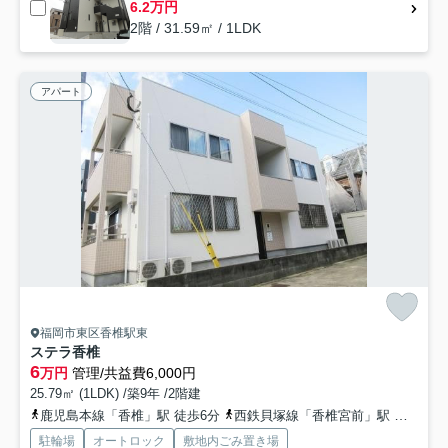
6.2万円
2階 / 31.59㎡ / 1LDK
アパート
福岡市東区香椎駅東
ステラ香椎
6
万円
管理/共益費6,000円
25.79㎡ (1LDK) /築9年 /2階建
鹿児島本線「香椎」駅 徒歩6分
西鉄貝塚線「香椎宮前」駅 徒歩20分
駐輪場
オートロック
敷地内ごみ置き場