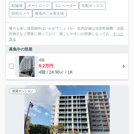
駐輪場
オートロック
エレベーター
宅配ボックス
防犯カメラ
敷地内ごみ置き場
魅力も多い賃貸物件はいかがでしょうか。室内設備は浴室乾燥機・洗面
所独立など豊富に揃っており、過ごしやすいお部屋になってお...
もっと
見る
募集中の部屋
4階
5.2万円
4階 / 24.90㎡ / 1K
賃貸マンション