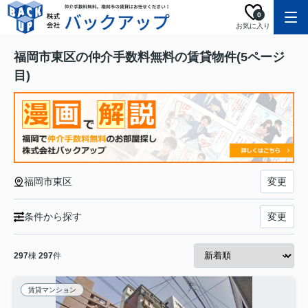
0
お気に入り
福岡市東区の仲介手数料無料の賃貸物件(5ページ
目)
福岡市東区
変更
条件から探す
変更
297
棟
297
件
賃貸マンション