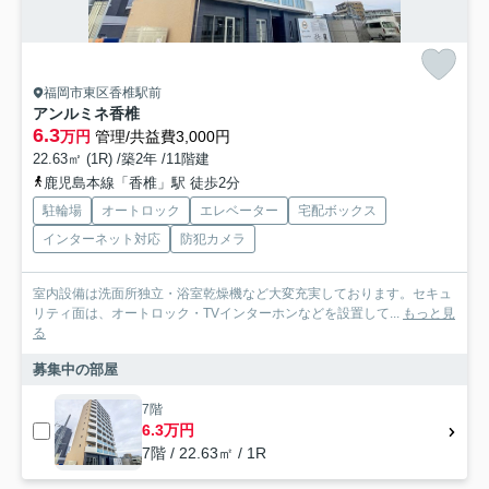
福岡市東区香椎駅前
アンルミネ香椎
6.3
万円
管理/共益費3,000円
22.63㎡ (1R) /築2年 /11階建
鹿児島本線「香椎」駅 徒歩2分
駐輪場
オートロック
エレベーター
宅配ボックス
インターネット対応
防犯カメラ
室内設備は洗面所独立・浴室乾燥機など大変充実しております。セキュ
リティ面は、オートロック・TVインターホンなどを設置して...
もっと見
る
募集中の部屋
7階
6.3万円
7階 / 22.63㎡ / 1R