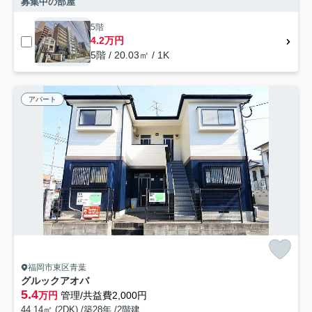
募集中の部屋
5階
4.2万円
5階 / 20.03㎡ / 1K
アパート
福岡市東区青葉
グルックアオバ
5.4
万円
管理/共益費2,000円
44.14㎡ (2DK) /築28年 /2階建