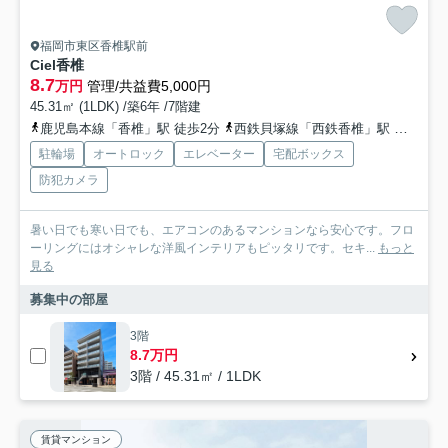
福岡市東区香椎駅前
Ciel香椎
8.7
万円
管理/共益費5,000円
45.31㎡ (1LDK) /築6年 /7階建
鹿児島本線「香椎」駅 徒歩2分
西鉄貝塚線「西鉄香椎」駅 徒歩4分
駐輪場
オートロック
エレベーター
宅配ボックス
防犯カメラ
暑い日でも寒い日でも、エアコンのあるマンションなら安心です。フロ
ーリングにはオシャレな洋風インテリアもピッタリです。セキ...
もっと
見る
募集中の部屋
3階
8.7万円
3階 / 45.31㎡ / 1LDK
賃貸マンション