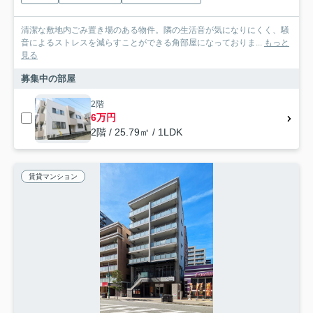
清潔な敷地内ごみ置き場のある物件。隣の生活音が気になりにくく、騒
音によるストレスを減らすことができる角部屋になっておりま...
もっと
見る
募集中の部屋
2階
6万円
2階 / 25.79㎡ / 1LDK
賃貸マンション