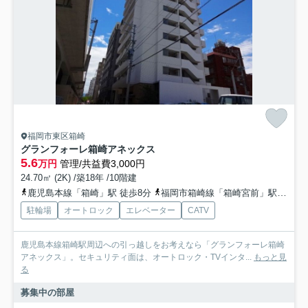
福岡市東区箱崎
グランフォーレ箱崎アネックス
5.6
万円
管理/共益費3,000円
24.70㎡ (2K) /築18年 /10階建
鹿児島本線「箱崎」駅 徒歩8分
福岡市箱崎線「箱崎宮前」駅 徒歩10分
駐輪場
オートロック
エレベーター
CATV
鹿児島本線箱崎駅周辺への引っ越しをお考えなら「グランフォーレ箱崎
アネックス」。セキュリティ面は、オートロック・TVインタ...
もっと見
る
募集中の部屋