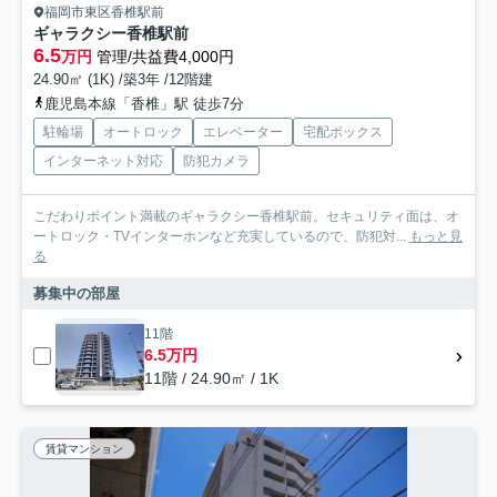
福岡市東区香椎駅前
ギャラクシー香椎駅前
6.5
万円
管理/共益費4,000円
24.90㎡ (1K) /築3年 /12階建
鹿児島本線「香椎」駅 徒歩7分
駐輪場
オートロック
エレベーター
宅配ボックス
インターネット対応
防犯カメラ
こだわりポイント満載のギャラクシー香椎駅前。セキュリティ面は、オ
ートロック・TVインターホンなど充実しているので、防犯対...
もっと見
る
募集中の部屋
11階
6.5万円
11階 / 24.90㎡ / 1K
賃貸マンション