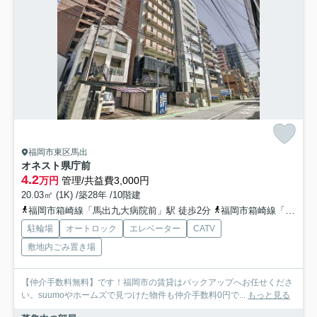
福岡市東区馬出
オネスト県庁前
4.2
万円
管理/共益費3,000円
20.03㎡ (1K) /築28年 /10階建
福岡市箱崎線「馬出九大病院前」駅 徒歩2分
福岡市箱崎線「箱崎宮前」駅 徒歩8分
駐輪場
オートロック
エレベーター
CATV
敷地内ごみ置き場
【仲介手数料無料】です！福岡市の賃貸はバックアップへお任せくださ
い。suumoやホームズで見つけた物件も仲介手数料0円で...
もっと見る