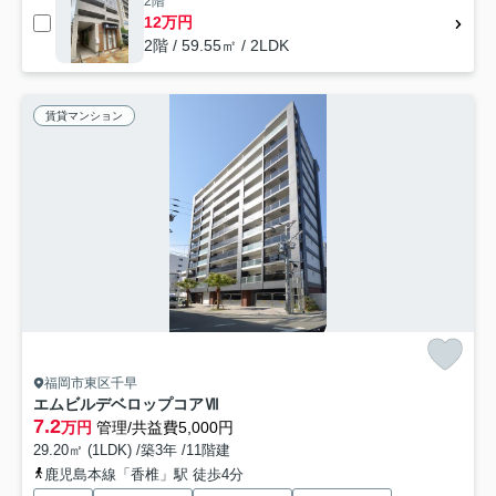
2階
12万円
2階 / 59.55㎡ / 2LDK
賃貸マンション
福岡市東区千早
エムビルデベロップコアⅦ
7.2
万円
管理/共益費5,000円
29.20㎡ (1LDK) /築3年 /11階建
鹿児島本線「香椎」駅 徒歩4分