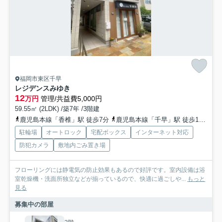
福岡市東区千早
レジデンスみゆき
12
万円
管理/共益費5,000円
59.55㎡ (2LDK) /築7年 /3階建
鹿児島本線「香椎」駅 徒歩7分
鹿児島本線「千早」駅 徒歩14分
駐輪場
オートロック
宅配ボックス
インターネット対応
防犯カメラ
敷地内ごみ置き場
フローリングには静電気の防止効果もあるので好評です。室内設備は浴
室乾燥機・洗面所独立などが揃っているので、快適に過ごしや...
もっと
見る
募集中の部屋