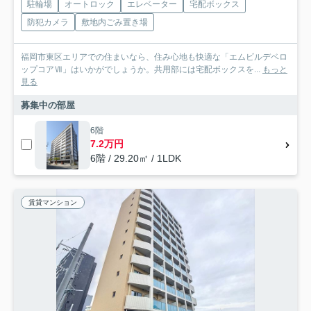
駐輪場
オートロック
エレベーター
宅配ボックス
防犯カメラ
敷地内ごみ置き場
福岡市東区エリアでの住まいなら、住み心地も快適な「エムビルデベロ
ップコアⅦ」はいかがでしょうか。共用部には宅配ボックスを...
もっと
見る
募集中の部屋
6階
7.2万円
6階 / 29.20㎡ / 1LDK
賃貸マンション