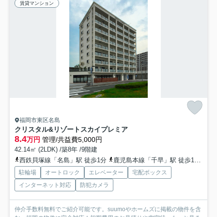
賃貸マンション
福岡市東区名島
クリスタル&リゾートスカイプレミア
8.4
万円
管理/共益費5,000円
42.14㎡ (2LDK) /築8年 /9階建
西鉄貝塚線「名島」駅 徒歩1分
鹿児島本線「千早」駅 徒歩14分
福
駐輪場
オートロック
エレベーター
宅配ボックス
インターネット対応
防犯カメラ
仲介手数料無料でご紹介可能です。suumoやホームズに掲載の物件を含