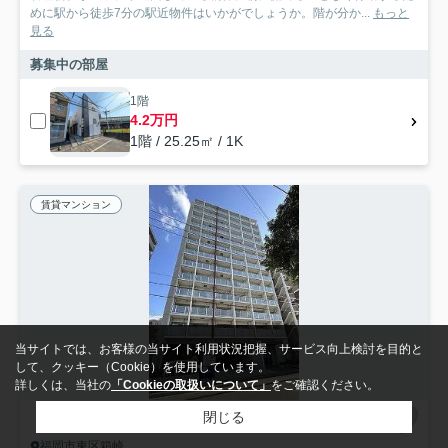
めに駅から徒歩7分の駅近物件はいかがでしょうか。階が分か...
もっと
見る
募集中の部屋
1階
4.2万円
1階 / 25.25㎡ / 1K
賃貸マンション
当サイトでは、お客様の当サイト利用状況把握、サービス向上検討を目的と
して、クッキー（Cookie）を使用しています。
詳しくは、当社の
「Cookieの取扱いについて」
をご確認ください。
閉じる
福岡市東区箱崎