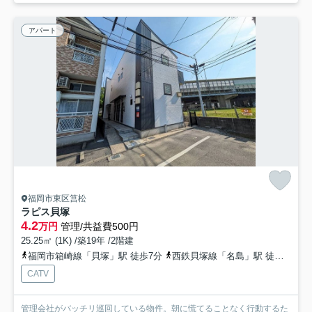
アパート
福岡市東区筥松
ラピス貝塚
4.2
万円
管理/共益費500円
25.25㎡ (1K) /築19年 /2階建
福岡市箱崎線「貝塚」駅 徒歩7分
西鉄貝塚線「名島」駅 徒歩20分
CATV
管理会社がバッチリ巡回している物件。朝に慌てることなく行動するた