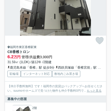
福岡市東区香椎駅東
CB香椎トロン
6.2
万円
管理/共益費3,000円
31.59㎡ (1LDK) /築12年 /2階建
鹿児島本線「香椎」駅 徒歩9分
西鉄貝塚線「香椎宮前」駅 徒歩17分
駐輪場
インターネット対応
敷地内ごみ置き場
【仲介手数料無料】です！福岡市の賃貸はバックアップへお任せくださ
い。suumoやホームズで見つけた物件も仲介手数料0円で...
もっと見る
募集中の部屋
2階