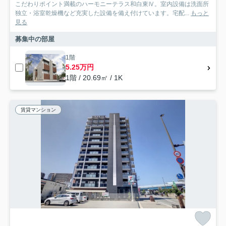
こだわりポイント満載のハーモニーテラス和白東Ⅳ。室内設備は洗面所
独立・浴室乾燥機など充実した設備を備え付けています。宅配...
もっと
見る
募集中の部屋
1階
5.25万円
1階 / 20.69㎡ / 1K
賃貸マンション