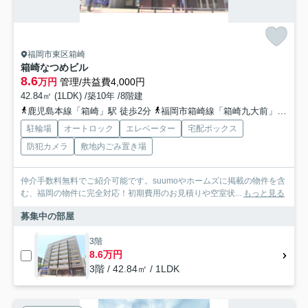
福岡市東区箱崎
箱崎なつめビル
8.6
万円
管理/共益費4,000円
42.84㎡ (1LDK) /築10年 /8階建
鹿児島本線「箱崎」駅 徒歩2分
福岡市箱崎線「箱崎九大前」駅 徒歩10分
駐輪場
オートロック
エレベーター
宅配ボックス
防犯カメラ
敷地内ごみ置き場
仲介手数料無料でご紹介可能です。suumoやホームズに掲載の物件を含
む、福岡の物件に完全対応！初期費用のお見積りや空室状...
もっと見る
募集中の部屋
3階
8.6万円
3階 / 42.84㎡ / 1LDK