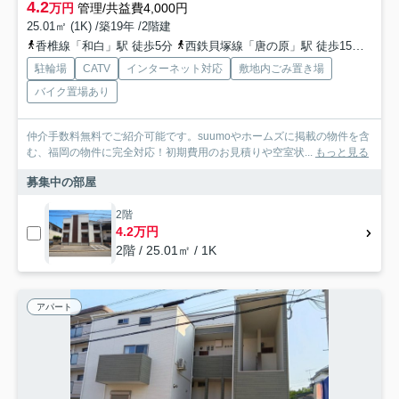
4.2
万円
管理/共益費4,000円
25.01㎡ (1K) /築19年 /2階建
香椎線「和白」駅 徒歩5分
西鉄貝塚線「唐の原」駅 徒歩15分
香椎
駐輪場
CATV
インターネット対応
敷地内ごみ置き場
バイク置場あり
仲介手数料無料でご紹介可能です。suumoやホームズに掲載の物件を含
む、福岡の物件に完全対応！初期費用のお見積りや空室状...
もっと見る
募集中の部屋
2階
4.2万円
2階 / 25.01㎡ / 1K
アパート