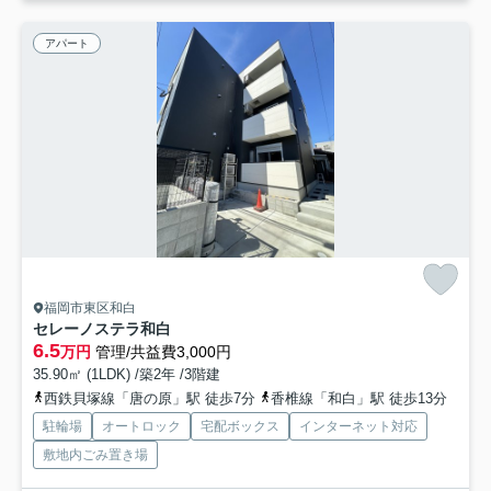
アパート
福岡市東区和白
セレーノステラ和白
6.5
万円
管理/共益費3,000円
35.90㎡ (1LDK) /築2年 /3階建
西鉄貝塚線「唐の原」駅 徒歩7分
香椎線「和白」駅 徒歩13分
駐輪場
オートロック
宅配ボックス
インターネット対応
敷地内ごみ置き場