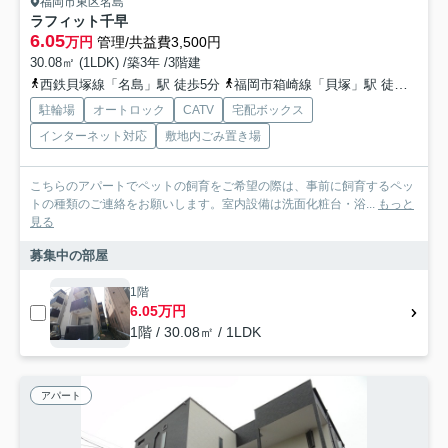
福岡市東区名島
ラフィット千早
6.05
万円
管理/共益費3,500円
30.08㎡ (1LDK) /築3年 /3階建
西鉄貝塚線「名島」駅 徒歩5分
福岡市箱崎線「貝塚」駅 徒歩20分
駐輪場
オートロック
CATV
宅配ボックス
インターネット対応
敷地内ごみ置き場
こちらのアパートでペットの飼育をご希望の際は、事前に飼育するペッ
トの種類のご連絡をお願いします。室内設備は洗面化粧台・浴...
もっと
見る
募集中の部屋
1階
6.05万円
1階 / 30.08㎡ / 1LDK
アパート