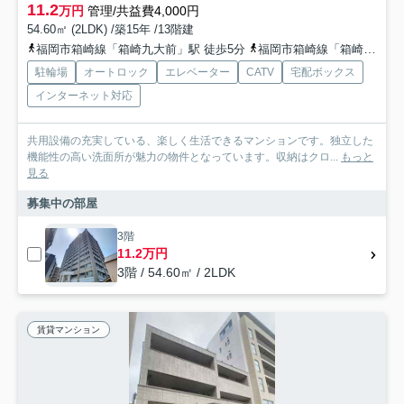
11.2
万円
管理/共益費4,000円
54.60㎡ (2LDK) /築15年 /13階建
福岡市箱崎線「箱崎九大前」駅 徒歩5分
福岡市箱崎線「箱崎宮前」駅 徒歩6分
駐輪場
オートロック
エレベーター
CATV
宅配ボックス
インターネット対応
共用設備の充実している、楽しく生活できるマンションです。独立した
機能性の高い洗面所が魅力の物件となっています。収納はクロ...
もっと
見る
募集中の部屋
3階
11.2万円
3階 / 54.60㎡ / 2LDK
賃貸マンション