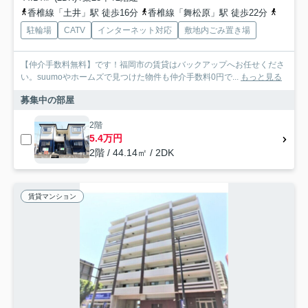
香椎線「土井」駅 徒歩16分
香椎線「舞松原」駅 徒歩22分
香椎線
駐輪場
CATV
インターネット対応
敷地内ごみ置き場
【仲介手数料無料】です！福岡市の賃貸はバックアップへお任せくださ
い。suumoやホームズで見つけた物件も仲介手数料0円で...
もっと見る
募集中の部屋
2階
5.4万円
2階 / 44.14㎡ / 2DK
賃貸マンション