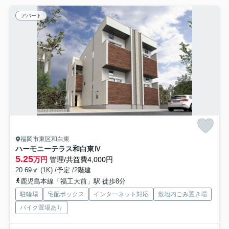
アパート
福岡市東区和白東
ハーモニーテラス和白東Ⅳ
5.25
万円
管理/共益費4,000円
20.69㎡ (1K) /予定 /2階建
鹿児島本線「福工大前」駅 徒歩8分
駐輪場
宅配ボックス
インターネット対応
敷地内ごみ置き場
バイク置場あり