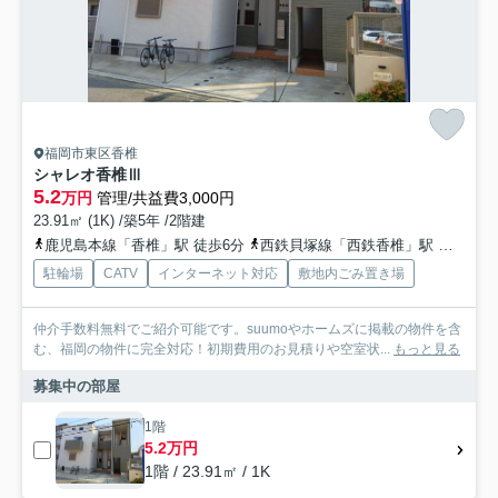
福岡市東区香椎
シャレオ香椎Ⅲ
5.2
万円
管理/共益費3,000円
23.91㎡ (1K) /築5年 /2階建
鹿児島本線「香椎」駅 徒歩6分
西鉄貝塚線「西鉄香椎」駅 徒歩7分
駐輪場
CATV
インターネット対応
敷地内ごみ置き場
仲介手数料無料でご紹介可能です。suumoやホームズに掲載の物件を含
む、福岡の物件に完全対応！初期費用のお見積りや空室状...
もっと見る
募集中の部屋
1階
5.2万円
1階 / 23.91㎡ / 1K