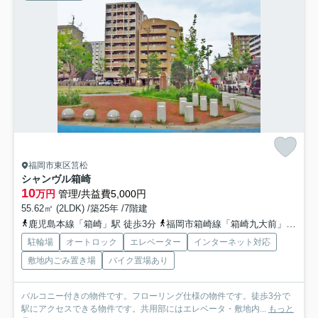
福岡市東区筥松
シャンヴル箱崎
10
万円
管理/共益費5,000円
55.62㎡ (2LDK) /築25年 /7階建
鹿児島本線「箱崎」駅 徒歩3分
福岡市箱崎線「箱崎九大前」駅 徒歩12分
駐輪場
オートロック
エレベーター
インターネット対応
敷地内ごみ置き場
バイク置場あり
バルコニー付きの物件です。フローリング仕様の物件です。徒歩3分で
駅にアクセスできる物件です。共用部にはエレベータ・敷地内...
もっと