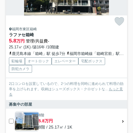
福岡市東区箱崎
ラファセ箱崎
5.8
万円
管理/共益費-
25.17㎡ (1K) /築16年 /10階建
鹿児島本線「箱崎」駅 徒歩7分
福岡市箱崎線「箱崎宮前」駅 徒歩7分
駐輪場
オートロック
エレベーター
宅配ボックス
防犯カメラ
2口コンロを設置しているので、2つの料理を同時に進められて料理の効
率を上げられます。収納はシューズボックス・クロゼットな...
もっと見
る
募集中の部屋
8階
5.8万円
8階 / 25.17㎡ / 1K