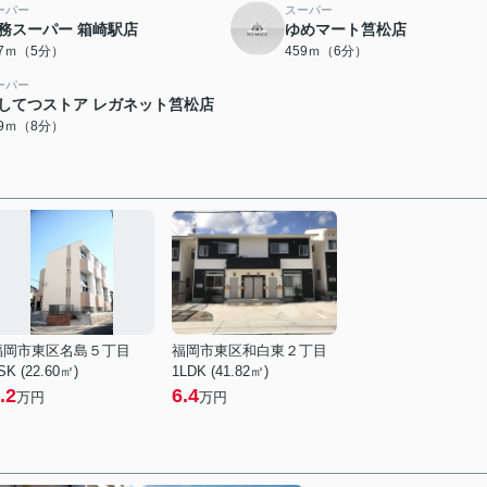
ーパー
スーパー
務スーパー 箱崎駅店
ゆめマート筥松店
57ｍ（5分）
459ｍ（6分）
ーパー
してつストア レガネット筥松店
19ｍ（8分）
福岡市東区名島５丁目
福岡市東区和白東２丁目
SK (22.60㎡)
1LDK (41.82㎡)
.2
6.4
万円
万円