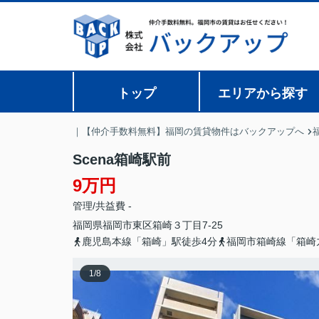
トップ
エリアから探す
｜【仲介手数料無料】福岡の賃貸物件はバックアップへ
Scena箱崎駅前
9万円
管理/共益費 -
福岡県
福岡市東区
箱崎
３丁目7-25
鹿児島本線「箱崎」駅徒歩4分
福岡市箱崎線「箱崎
1
/
8