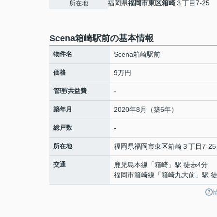
福岡県
福岡市東区
箱崎
３丁目7-25
所在地
Scena箱崎駅前の基本情報
物件名
Scena箱崎駅前
価格
9万円
管理/共益費
-
築年月
2020年8月（築6年）
総戸数
-
所在地
福岡県
福岡市東区
箱崎
３丁目7-25
交通
鹿児島本線
「
箱崎
」駅 徒歩4分
福岡市箱崎線
「
箱崎九大前
」駅 