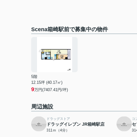
Scena箱崎駅前で募集中の物件
5階
12.15坪 (40.17㎡)
9
万円(7407.41円/坪)
周辺施設
ドラッグストア
コ
ドラッグイレブン JR箱崎駅店
セ
311ｍ（4分）
3