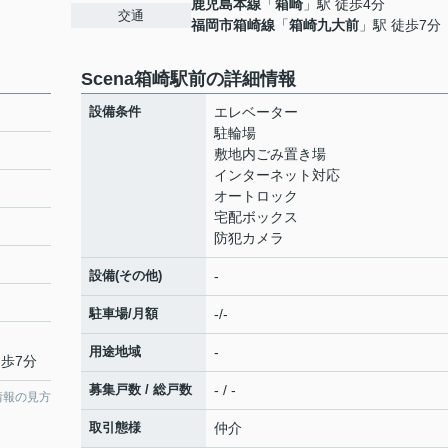
鹿児島本線
「
箱崎
」駅 徒歩4分
交通
福岡市箱崎線
「
箱崎九大前
」駅 徒歩7分
Scena箱崎駅前の詳細情報
設備条件
エレベーター
駐輪場
敷地内ごみ置き場
インターネット対応
オートロック
宅配ボックス
防犯カメラ
設備(その他)
-
駐車場/月額
-/-
用途地域
-
徒歩7分
募集戸数 / 総戸数
- / -
情報の見方
取引態様
仲介