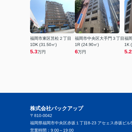
福岡市東区筥松２丁目
福岡市中央区大手門３丁目
福
1DK (31.50㎡)
1R (24.90㎡)
1K 
5.3
6
5.2
万円
万円
株式会社バックアップ
〒810-0042
福岡県福岡市中央区赤坂１丁目8-23 アセェス赤坂ビル5
営業時間：
9:00～19:00