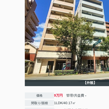
【外観】
9万円
管理/共益費
-
価格
1LDK/40.17㎡
間取り/面積