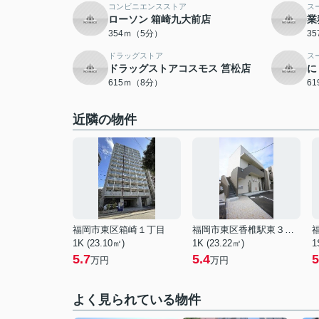
コンビニエンスストア
ス
ローソン 箱崎九大前店
業
354ｍ（5分）
3
ドラッグストア
ス
ドラッグストアコスモス 筥松店
に
615ｍ（8分）
6
近隣の物件
福岡市東区箱崎１丁目
福岡市東区香椎駅東３丁目
1K (23.10㎡)
1K (23.22㎡)
1
5.7
5.4
5
万円
万円
よく見られている物件