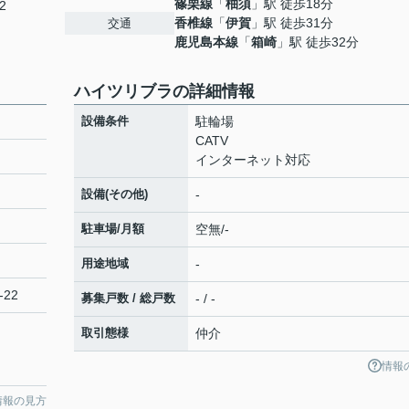
篠栗線
「
柚須
」駅 徒歩18分
2
香椎線
「
伊賀
」駅 徒歩31分
交通
鹿児島本線
「
箱崎
」駅 徒歩32分
ハイツリブラの詳細情報
設備条件
駐輪場
CATV
インターネット対応
設備(その他)
-
駐車場/月額
空無/-
用途地域
-
-22
募集戸数 / 総戸数
- / -
取引態様
仲介
情報
情報の見方