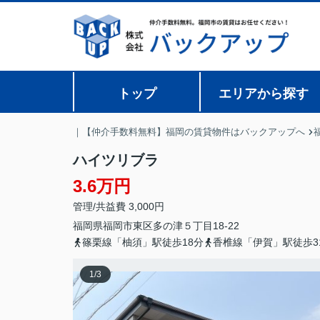
トップ
エリアから探す
｜【仲介手数料無料】福岡の賃貸物件はバックアップへ
ハイツリブラ
3.6万円
管理/共益費 3,000円
福岡県
福岡市東区
多の津
５丁目18-22
篠栗線「柚須」駅徒歩18分
香椎線「伊賀」駅徒歩3
1
/
3