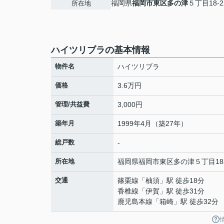
福岡県
福岡市東区
多の津
５丁目18-2
所在地
ハイツリブラの基本情報
物件名
ハイツリブラ
価格
3.6万円
管理/共益費
3,000円
築年月
1999年4月（築27年）
総戸数
-
所在地
福岡県
福岡市東区
多の津
５丁目18
交通
篠栗線
「
柚須
」駅 徒歩18分
香椎線
「
伊賀
」駅 徒歩31分
鹿児島本線
「
箱崎
」駅 徒歩32分