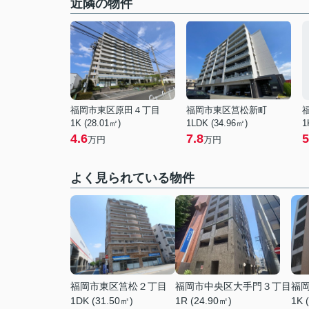
近隣の物件
福岡市東区原田４丁目
福岡市東区筥松新町
1K (28.01㎡)
1LDK (34.96㎡)
1
4.6
7.8
5
万円
万円
よく見られている物件
福岡市東区筥松２丁目
福岡市中央区大手門３丁目
福
1DK (31.50㎡)
1R (24.90㎡)
1K 