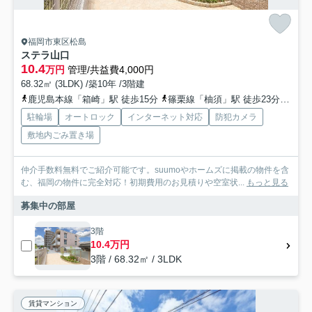
福岡市東区松島
ステラ山口
10.4
万円
管理/共益費4,000円
68.32㎡ (3LDK) /築10年 /3階建
鹿児島本線「箱崎」駅 徒歩15分
篠栗線「柚須」駅 徒歩23分
福岡
駐輪場
オートロック
インターネット対応
防犯カメラ
敷地内ごみ置き場
仲介手数料無料でご紹介可能です。suumoやホームズに掲載の物件を含
む、福岡の物件に完全対応！初期費用のお見積りや空室状...
もっと見る
募集中の部屋
3階
10.4万円
3階 / 68.32㎡ / 3LDK
賃貸マンション