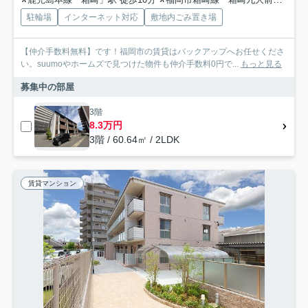
駐輪場
インターネット対応
敷地内ごみ置き場
【仲介手数料無料】です！福岡市の賃貸はバックアップへお任せくださ
い。suumoやホームズで見つけた物件も仲介手数料0円で...
もっと見る
募集中の部屋
3階
8.3万円
3階 / 60.64㎡ / 2LDK
賃貸マンション