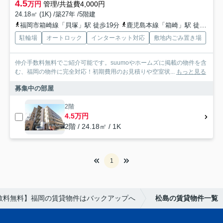
4.5
万円
管理/共益費4,000円
24.18㎡ (1K) /築27年 /5階建
福岡市箱崎線「貝塚」駅 徒歩19分
鹿児島本線「箱崎」駅 徒歩20分
駐輪場
オートロック
インターネット対応
敷地内ごみ置き場
仲介手数料無料でご紹介可能です。suumoやホームズに掲載の物件を含
む、福岡の物件に完全対応！初期費用のお見積りや空室状...
もっと見る
募集中の部屋
2階
4.5万円
2階 / 24.18㎡ / 1K
1
数料無料】福岡の賃貸物件はバックアップへ
松島の賃貸物件一覧