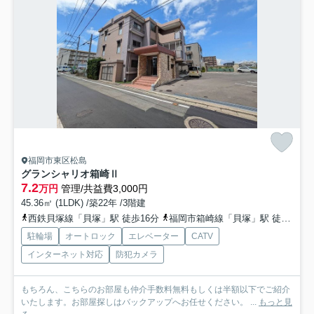
福岡市東区松島
グランシャリオ箱崎Ⅱ
7.2
万円
管理/共益費3,000円
45.36㎡ (1LDK) /築22年 /3階建
西鉄貝塚線「貝塚」駅 徒歩16分
福岡市箱崎線「貝塚」駅 徒歩16分
駐輪場
オートロック
エレベーター
CATV
インターネット対応
防犯カメラ
もちろん、こちらのお部屋も仲介手数料無料もしくは半額以下でご紹介
いたします。お部屋探しはバックアップへお任せください。 ...
もっと見