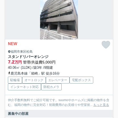
NEW
福岡市東区松島
スタンドリバーオレンジ
7.2
万円
管理/共益費5,000円
40.06㎡ (1LDK) /築3年 /9階建
鹿児島本線「箱崎」駅 徒歩16分
駐輪場
オートロック
エレベーター
宅配ボックス
インターネット対応
防犯カメラ
仲介手数料無料でご紹介可能です。suumoやホームズに掲載の物件を含
む、福岡の物件に完全対応！初期費用のお見積りや空室状...
もっと見る
募集中の部屋