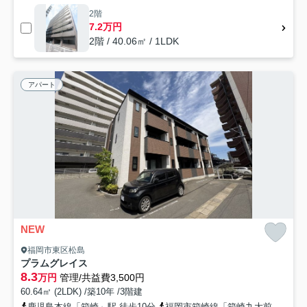
2階
7.2万円
2階 / 40.06㎡ / 1LDK
アパート
NEW
福岡市東区松島
プラムグレイス
8.3
万円
管理/共益費3,500円
60.64㎡ (2LDK) /築10年 /3階建
鹿児島本線「箱崎」駅 徒歩10分
福岡市箱崎線「箱崎九大前」駅 徒歩15分