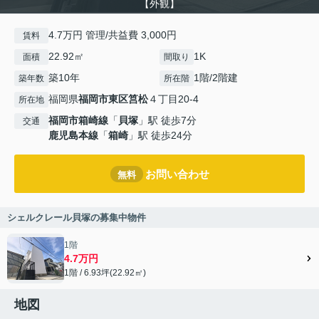
【外観】
4.7万円 管理/共益費 3,000円
賃料
22.92㎡
1K
面積
間取り
築10年
1階/2階建
築年数
所在階
福岡県
福岡市東区
筥松
４丁目20-4
所在地
福岡市箱崎線
「
貝塚
」駅 徒歩7分
交通
鹿児島本線
「
箱崎
」駅 徒歩24分
お問い合わせ
無料
シェルクレール貝塚の募集中物件
1階
4.7万円
1階 / 6.93坪(22.92㎡)
地図