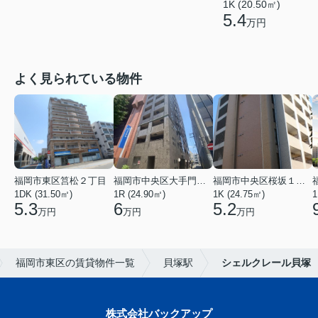
1K (20.50㎡)
5.4
万円
よく見られている物件
福岡市東区筥松２丁目
福岡市中央区大手門３丁目
福岡市中央区桜坂１丁目
1DK (31.50㎡)
1R (24.90㎡)
1K (24.75㎡)
1
5.3
6
5.2
万円
万円
万円
福岡市東区の賃貸物件一覧
貝塚駅
シェルクレール貝塚
株式会社バックアップ