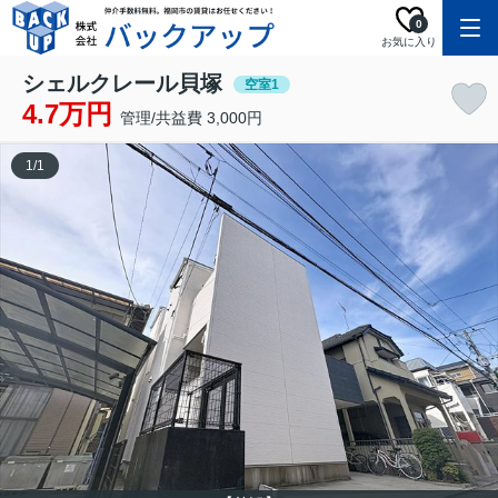
0
お気に入り
シェルクレール貝塚
空室1
4.7万円
管理/共益費 3,000円
1
/
1