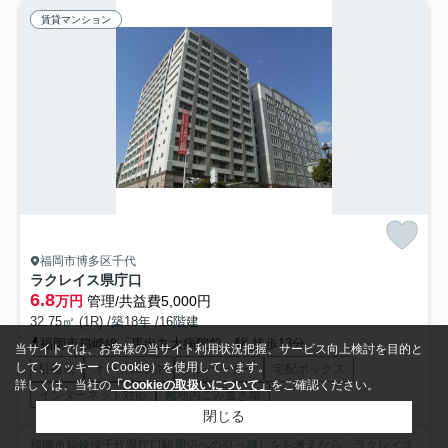
賃貸マンション
福岡市博多区千代
ラクレイス県庁口
6.8
万円
管理/共益費5,000円
32.75㎡ (1R) /築18年 /16階建
福岡市箱崎線「馬出九大病院前」駅 徒歩13分
当サイトでは、お客様の当サイト利用状況把握、サービス向上検討を目的と
して、クッキー（Cookie）を使用しています。
駐輪場
オートロック
エレベーター
宅配ボックス
詳しくは、当社の
「Cookieの取扱いについて」
をご確認ください。
インターネット対応
敷地内ごみ置き場
閉じる
福岡市箱崎線千代県庁口駅周辺への引っ越しをお考えなら「ラクレイス