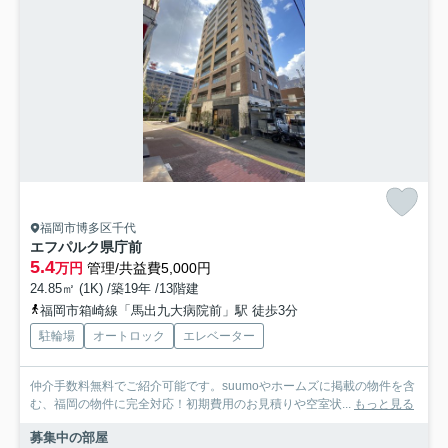
福岡市博多区千代
エフパルク県庁前
5.4
万円
管理/共益費5,000円
24.85㎡ (1K) /築19年 /13階建
福岡市箱崎線「馬出九大病院前」駅 徒歩3分
駐輪場
オートロック
エレベーター
仲介手数料無料でご紹介可能です。suumoやホームズに掲載の物件を含
む、福岡の物件に完全対応！初期費用のお見積りや空室状...
もっと見る
募集中の部屋