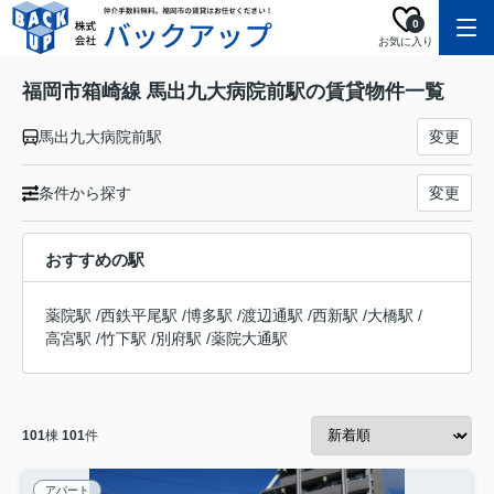
0
お気に入り
福岡市箱崎線 馬出九大病院前駅の賃貸物件一覧
馬出九大病院前駅
変更
条件から探す
変更
おすすめの駅
薬院駅
/
西鉄平尾駅
/
博多駅
/
渡辺通駅
/
西新駅
/
大橋駅
/
高宮駅
/
竹下駅
/
別府駅
/
薬院大通駅
101
棟
101
件
アパート