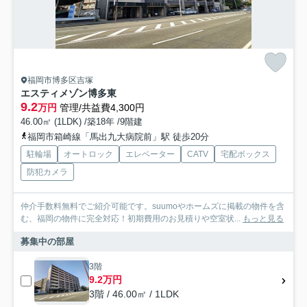
福岡市博多区吉塚
エスティメゾン博多東
9.2
万円
管理/共益費4,300円
46.00㎡ (1LDK) /築18年 /9階建
福岡市箱崎線「馬出九大病院前」駅 徒歩20分
駐輪場
オートロック
エレベーター
CATV
宅配ボックス
防犯カメラ
仲介手数料無料でご紹介可能です。suumoやホームズに掲載の物件を含
む、福岡の物件に完全対応！初期費用のお見積りや空室状...
もっと見る
募集中の部屋
3階
9.2万円
3階 / 46.00㎡ / 1LDK