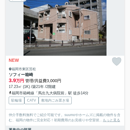
NEW
福岡市東区筥松
ソフィー箱崎
3.9
万円
管理/共益費3,000円
17.23㎡ (1K) /築21年 /2階建
福岡市箱崎線「馬出九大病院前」駅 徒歩14分
駐輪場
CATV
敷地内ごみ置き場
仲介手数料無料でご紹介可能です。suumoやホームズに掲載の物件を含
む、福岡の物件に完全対応！初期費用のお見積りや空室状...
もっと見る
募集中の部屋