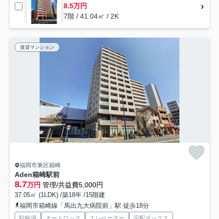
8.5万円
7階 / 41.04㎡ / 2K
賃貸マンション
福岡市東区箱崎
Aden箱崎駅前
8.7
万円
管理/共益費5,000円
37.05㎡ (1LDK) /築18年 /15階建
福岡市箱崎線「馬出九大病院前」駅 徒歩18分
駐輪場
オートロック
エレベーター
宅配ボックス