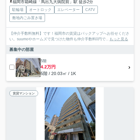
福岡市箱崎線「馬出九大病院前」駅 徒歩2分
駐輪場
オートロック
エレベーター
CATV
敷地内ごみ置き場
【仲介手数料無料】です！福岡市の賃貸はバックアップへお任せくださ
い。suumoやホームズで見つけた物件も仲介手数料0円で...
もっと見る
募集中の部屋
5階
4.2万円
5階 / 20.03㎡ / 1K
賃貸マンション