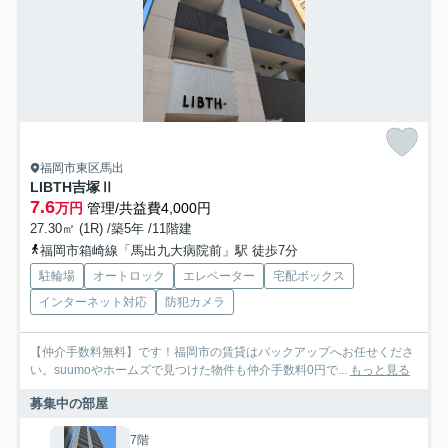
福岡市東区馬出
LIBTH吉塚Ⅱ
7.6
万円
管理/共益費4,000円
27.30㎡ (1R) /築5年 /11階建
福岡市箱崎線「馬出九大病院前」駅 徒歩7分
駐輪場
オートロック
エレベーター
宅配ボックス
インターネット対応
防犯カメラ
【仲介手数料無料】です！福岡市の賃貸はバックアップへお任せくださ
い。suumoやホームズで見つけた物件も仲介手数料0円で...
もっと見る
募集中の部屋
7階