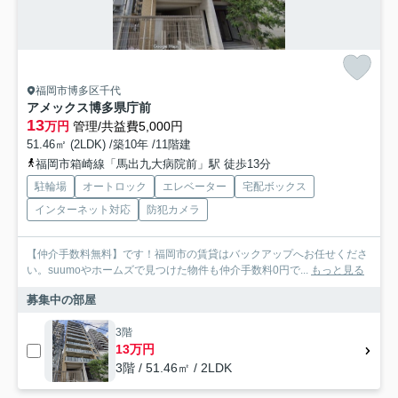
福岡市博多区千代
アメックス博多県庁前
13
万円
管理/共益費5,000円
51.46㎡ (2LDK) /築10年 /11階建
福岡市箱崎線「馬出九大病院前」駅 徒歩13分
駐輪場
オートロック
エレベーター
宅配ボックス
インターネット対応
防犯カメラ
【仲介手数料無料】です！福岡市の賃貸はバックアップへお任せくださ
い。suumoやホームズで見つけた物件も仲介手数料0円で...
もっと見る
募集中の部屋
3階
13万円
3階 / 51.46㎡ / 2LDK