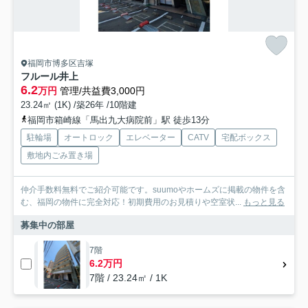
福岡市博多区吉塚
フルール井上
6.2
万円
管理/共益費3,000円
23.24㎡ (1K) /築26年 /10階建
福岡市箱崎線「馬出九大病院前」駅 徒歩13分
駐輪場
オートロック
エレベーター
CATV
宅配ボックス
敷地内ごみ置き場
仲介手数料無料でご紹介可能です。suumoやホームズに掲載の物件を含
む、福岡の物件に完全対応！初期費用のお見積りや空室状...
もっと見る
募集中の部屋
7階
6.2万円
7階 / 23.24㎡ / 1K