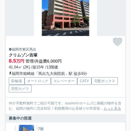
福岡市東区馬出
クリムゾン吉塚
8.5
万円
管理/共益費6,000円
41.04㎡ (2K) /築15年 /13階建
福岡市箱崎線「馬出九大病院前」駅 徒歩9分
駐輪場
オートロック
エレベーター
CATV
宅配ボックス
防犯カメラ
仲介手数料無料でご紹介可能です。suumoやホームズに掲載の物件を含
む、福岡の物件に完全対応！初期費用のお見積りや空室状...
もっと見る
募集中の部屋
7階