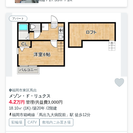
アパート
福岡市東区馬出
メゾン・ド・リュクス
4.2
万円
管理/共益費3,000円
18.10㎡ (1K) /築20年 /2階建
福岡市箱崎線「馬出九大病院前」駅 徒歩12分
駐輪場
CATV
敷地内ごみ置き場