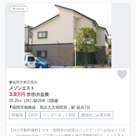
アパート
福岡市東区馬出
メゾンエスト
3.8
万円
管理/共益費-
25.20㎡ (1K) /築25年 /2階建
福岡市箱崎線「馬出九大病院前」駅 徒歩7分
駐輪場
CATV
インターネット対応
敷地内ごみ置き場
【仲介手数料無料】です！福岡市の賃貸はバックアップへお任せくださ
い。suumoやホームズで見つけた物件も仲介手数料0円で...
もっと見る