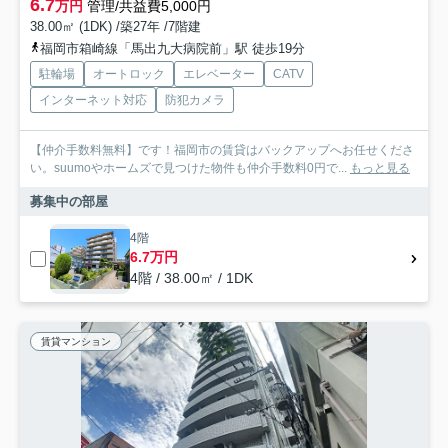
6.7
万円
管理/共益費5,000円
38.00㎡ (1DK) /築27年 /7階建
福岡市箱崎線「馬出九大病院前」駅 徒歩19分
駐輪場
オートロック
エレベーター
CATV
インターネット対応
防犯カメラ
【仲介手数料無料】です！福岡市の賃貸はバックアップへお任せくださ
い。suumoやホームズで見つけた物件も仲介手数料0円で...
もっと見る
募集中の部屋
4階
6.7万円
4階 / 38.00㎡ / 1DK
賃貸マンション