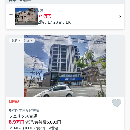
2階
3.9万円
2階 / 17.23㎡ / 1K
賃貸マンション
NEW
福岡市博多区吉塚
フェリクス吉塚
8.9
万円
管理/共益費5,000円
34.60㎡ (1LDK) /築4年 /9階建