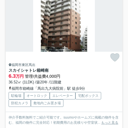
福岡市東区馬出
スカイシャトレ箱崎南
6.3
万円
管理/共益費4,000円
36.52㎡ (1LDK) /築20年 /11階建
福岡市箱崎線「馬出九大病院前」駅 徒歩9分
駐輪場
オートロック
エレベーター
宅配ボックス
防犯カメラ
敷地内ごみ置き場
仲介手数料無料でご紹介可能です。suumoやホームズに掲載の物件を含
む、福岡の物件に完全対応！初期費用のお見積りや空室状...
もっと見る