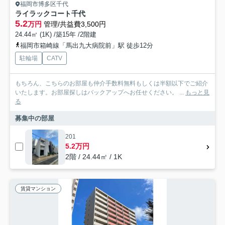
福岡市博多区千代
ライラックコート千代
5.2
万円
管理/共益費3,500円
24.44㎡ (1K) /築15年 /2階建
福岡市箱崎線「馬出九大病院前」駅 徒歩12分
駐輪場
CATV
もちろん、こちらのお部屋も仲介手数料無料もしくは半額以下でご紹介
いたします。お部屋探しはバックアップへお任せください。 ...
もっと見
る
募集中の部屋
201
5.2万円
2階 / 24.44㎡ / 1K
賃貸マンション