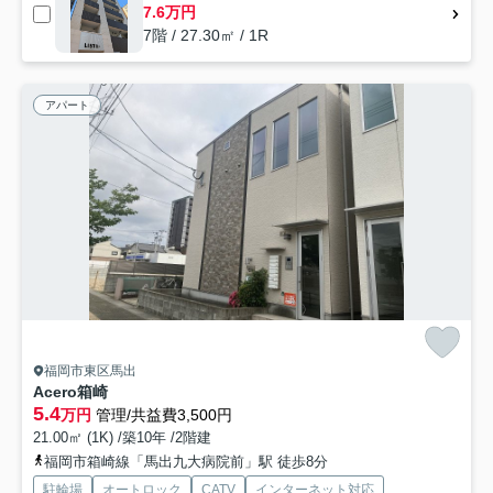
7.6万円
7階 / 27.30㎡ / 1R
アパート
福岡市東区馬出
Acero箱崎
5.4
万円
管理/共益費3,500円
21.00㎡ (1K) /築10年 /2階建
福岡市箱崎線「馬出九大病院前」駅 徒歩8分
駐輪場
オートロック
CATV
インターネット対応