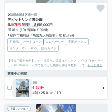
福岡市博多区東公園
デビットリンク東公園
6.5
万円
管理/共益費5,000円
25.01㎡ (1R) /築8年 /10階建
福岡市箱崎線「馬出九大病院前」駅 徒歩9分
駐輪場
オートロック
エレベーター
宅配ボックス
インターネット対応
防犯カメラ
【仲介手数料無料】です！福岡市の賃貸はバックアップへお任せくださ
い。suumoやホームズで見つけた物件も仲介手数料0円で...
もっと見る
募集中の部屋
4階
6.5万円
4階 / 25.01㎡ / 1R
賃貸マンション