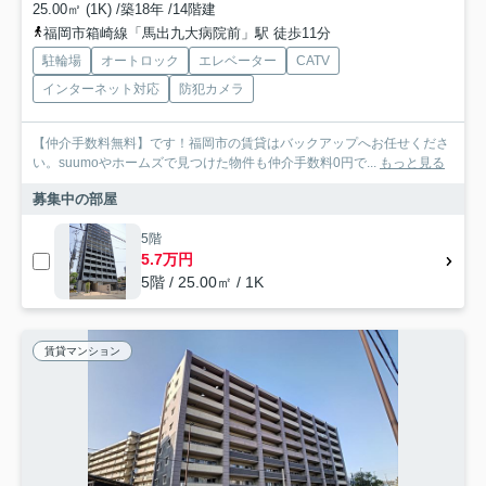
25.00㎡ (1K) /築18年 /14階建
福岡市箱崎線「馬出九大病院前」駅 徒歩11分
駐輪場
オートロック
エレベーター
CATV
インターネット対応
防犯カメラ
【仲介手数料無料】です！福岡市の賃貸はバックアップへお任せくださ
い。suumoやホームズで見つけた物件も仲介手数料0円で...
もっと見る
募集中の部屋
5階
5.7万円
5階 / 25.00㎡ / 1K
賃貸マンション