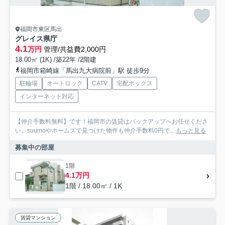
福岡市東区馬出
グレイス県庁
4.1
万円
管理/共益費2,000円
18.00㎡ (1K) /築22年 /2階建
福岡市箱崎線「馬出九大病院前」駅 徒歩9分
駐輪場
オートロック
CATV
宅配ボックス
インターネット対応
【仲介手数料無料】です！福岡市の賃貸はバックアップへお任せくださ
い。suumoやホームズで見つけた物件も仲介手数料0円で...
もっと見る
募集中の部屋
1階
4.1万円
1階 / 18.00㎡ / 1K
賃貸マンション