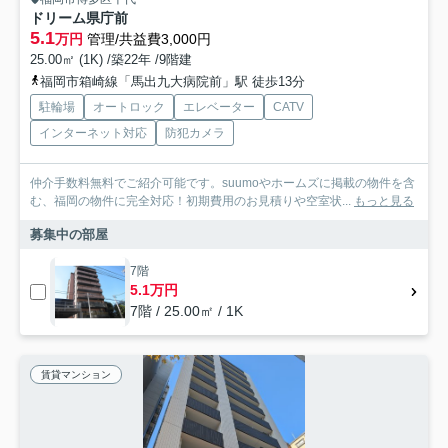
ドリーム県庁前
5.1
万円
管理/共益費3,000円
25.00㎡ (1K) /築22年 /9階建
福岡市箱崎線「馬出九大病院前」駅 徒歩13分
駐輪場
オートロック
エレベーター
CATV
インターネット対応
防犯カメラ
仲介手数料無料でご紹介可能です。suumoやホームズに掲載の物件を含
む、福岡の物件に完全対応！初期費用のお見積りや空室状...
もっと見る
募集中の部屋
7階
5.1万円
7階 / 25.00㎡ / 1K
賃貸マンション