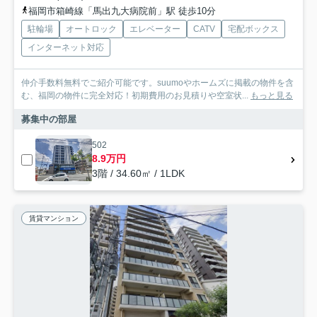
福岡市箱崎線「馬出九大病院前」駅 徒歩10分
駐輪場
オートロック
エレベーター
CATV
宅配ボックス
インターネット対応
仲介手数料無料でご紹介可能です。suumoやホームズに掲載の物件を含
む、福岡の物件に完全対応！初期費用のお見積りや空室状...
もっと見る
募集中の部屋
502
8.9万円
3階 / 34.60㎡ / 1LDK
賃貸マンション