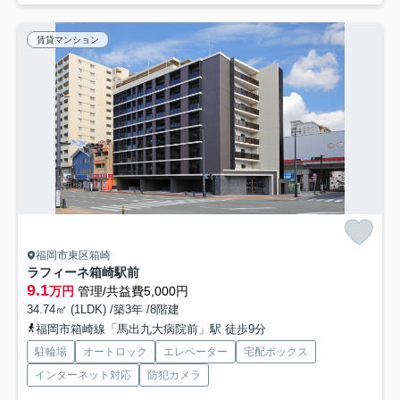
賃貸マンション
福岡市東区箱崎
ラフィーネ箱崎駅前
9.1
万円
管理/共益費5,000円
34.74㎡ (1LDK) /築3年 /8階建
福岡市箱崎線「馬出九大病院前」駅 徒歩9分
駐輪場
オートロック
エレベーター
宅配ボックス
インターネット対応
防犯カメラ