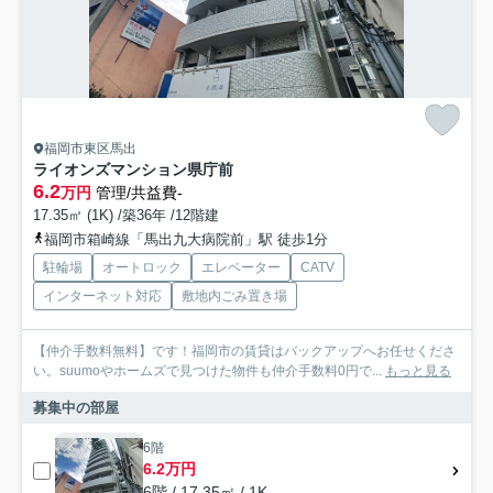
福岡市東区馬出
ライオンズマンション県庁前
6.2
万円
管理/共益費-
17.35㎡ (1K) /築36年 /12階建
福岡市箱崎線「馬出九大病院前」駅 徒歩1分
駐輪場
オートロック
エレベーター
CATV
インターネット対応
敷地内ごみ置き場
【仲介手数料無料】です！福岡市の賃貸はバックアップへお任せくださ
い。suumoやホームズで見つけた物件も仲介手数料0円で...
もっと見る
募集中の部屋
6階
6.2万円
6階 / 17.35㎡ / 1K