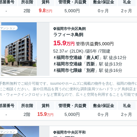
部屋番号
所在階
賃料
管理費・共益費
敷金/保証金
礼金
9.8
-
2階
5,000円
0ヶ月
2ヶ月
万円
マンション
福岡市中央区
鳥飼
ラフィーネ鳥飼
15.9
万円
管理/共益費5,000円
52.37㎡ (2LDK) /築5年 /7階建
福岡市空港線
「
唐人町
」駅 徒歩12分
福岡市空港線
「
西新
」駅 徒歩13分
福岡市七隈線
「
別府
」駅 徒歩16分
手数料無料でご紹介可能です。suumoやホームズに掲載の物件を含む、福岡の物件
にご相談ください。 薬や日用品を買うのに便利な調剤薬局ツルハドラッグ 鳥飼店ま
ス・ウォークインクロゼットなど豊富なので、広々と空間を利用することも可能です。
部屋番号
所在階
賃料
管理費・共益費
敷金/保証金
礼金
15.9
-
2階
5,000円
0ヶ月
2ヶ月
万円
マンション
福岡市中央区
平和