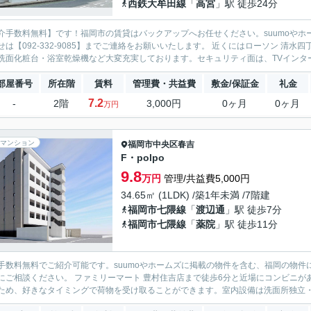
西鉄大牟田線
「
高宮
」駅 徒歩24分
介手数料無料】です！福岡市の賃貸はバックアップへお任せください。suumoやホ
せは【092-332-9085】までご連絡をお願いいたします。 近くにはローソン 清
洗面化粧台・浴室乾燥機など大変充実しております。セキュリティ面は、TVインター
部屋番号
所在階
賃料
管理費・共益費
敷金/保証金
礼金
7.2
-
2階
3,000円
0ヶ月
0ヶ月
万円
マンション
福岡市中央区
春吉
F・polpo
9.8
万円
管理/共益費5,000円
34.65㎡ (1LDK) /築1年未満 /7階建
福岡市七隈線
「
渡辺通
」駅 徒歩7分
福岡市七隈線
「
薬院
」駅 徒歩11分
手数料無料でご紹介可能です。suumoやホームズに掲載の物件を含む、福岡の物件
にご相談ください。 ファミリーマート 豊村住吉店まで徒歩6分と近場にコンビニ
ため、好きなタイミングで荷物を受け取ることができます。室内設備は洗面所独立・浴