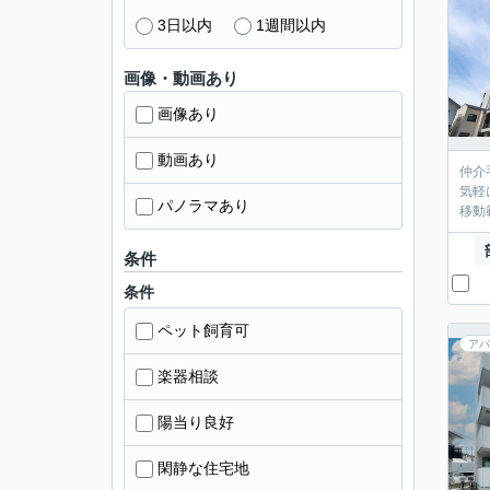
3日以内
1週間以内
画像・動画あり
画像あり
動画あり
仲介
気軽
パノラマあり
移動
条件
条件
ペット飼育可
アパ
楽器相談
陽当り良好
閑静な住宅地