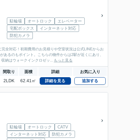
駐輪場
オートロック
エレベーター
宅配ボックス
インターネット対応
防犯カメラ
に完全対応！初期費用のお見積りや空室状況は公式LINEからお
ニがあるのもポイント。こちらの物件からは2駅が近くにあり、
納はウォークインクロゼッ...
もっと見る
間取り
面積
詳細
お気に入り
2LDK
62.41㎡
詳細を見る
追加する
駐輪場
オートロック
CATV
インターネット対応
防犯カメラ