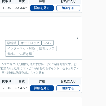
間取り
面積
詳細
お気に入り
1LDK
33.33㎡
詳細を見る
追加する
駐輪場
オートロック
CATV
インターネット対応
防犯カメラ
敷地内ごみ置き場
ームズで見つけた物件も仲介手数料0円でご紹介可能です。お
店まで徒歩4分と近場にコンビニがあるのもポイント。セキュリティ
室内設備は洗面化粧...
もっと見る
間取り
面積
詳細
お気に入り
2LDK
57.47㎡
詳細を見る
追加する