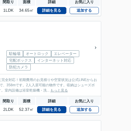
間取り
面積
詳細
お気に入り
1LDK
34.65㎡
詳細を見る
追加する
駐輪場
オートロック
エレベーター
宅配ボックス
インターネット対応
防犯カメラ
に完全対応！初期費用のお見積りや空室状況は公式LINEからお
で、358mです。2人入居可能の物件です。収納はシューズボ
室内設備は浴室乾燥機・洗...
もっと見る
間取り
面積
詳細
お気に入り
2LDK
52.37㎡
詳細を見る
追加する