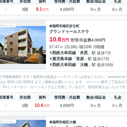
部屋番号
所在階
賃料
管理費・共益費
敷金/保証金
礼金
8.1
-
3階
4,000円
0ヶ月
0ヶ月
万円
マンション
福岡市南区
折立町
グランドゥールステラ
10.6
万円
管理/共益費4,000円
57.47㎡ (2LDK) /築10年 /3階建
西鉄大牟田線
「
井尻
」駅 徒歩7分
鹿児島本線
「
笹原
」駅 徒歩17分
西鉄大牟田線
「
大橋
」駅 徒歩18分
介手数料無料】です！福岡市の賃貸はバックアップへお任せください。suumoやホ
せは【092-332-9085】までご連絡をお願いいたします。 ローソン 横手二丁目
、TVインターホン・オートロックなど充実しているので、防犯対策もばっちりです。
部屋番号
所在階
賃料
管理費・共益費
敷金/保証金
礼金
10.6
-
1階
4,000円
0ヶ月
2ヶ月
万円
マンション
福岡市南区
大橋