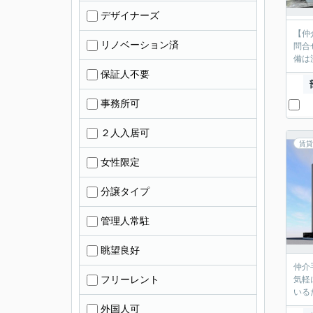
デザイナーズ
【仲
リノベーション済
問合
備は
保証人不要
事務所可
２人入居可
賃貸
女性限定
分譲タイプ
管理人常駐
眺望良好
仲介
フリーレント
気軽
いる
外国人可