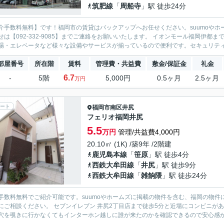
筑肥線
「
周船寺
」駅 徒歩24分
介手数料無料】です！福岡市の賃貸はバックアップへお任せください。suumoやホ
せは【092-332-9085】までご連絡をお願いいたします。 イオンモール福岡伊
場・エレベータなど様々な設備やサービスが揃っているので便利です。セキュリティ面
部屋番号
所在階
賃料
管理費・共益費
敷金/保証金
礼金
6.7
-
5階
5,000円
0.5ヶ月
2.5ヶ月
万円
ート
福岡市南区
井尻
フェリオ福岡井尻
5.5
万円
管理/共益費4,000円
20.10㎡ (1K) /築9年 /2階建
鹿児島本線
「
笹原
」駅 徒歩4分
西鉄大牟田線
「
井尻
」駅 徒歩9分
西鉄大牟田線
「
雑餉隈
」駅 徒歩24分
手数料無料でご紹介可能です。suumoやホームズに掲載の物件を含む、福岡の物件
にご相談ください。 セブンイレブン 井尻2丁目店まで徒歩5分と近場にコンビニが
穴を覗きに行かなくてもインターホン越しに誰が来たのかを確認できるので安心感があ