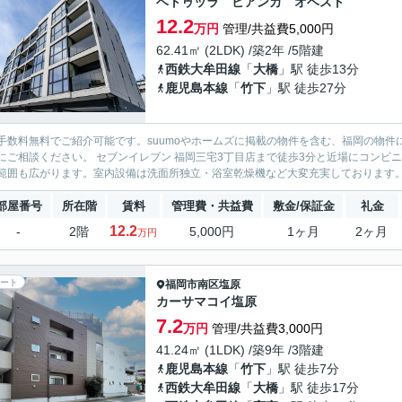
ベトゥッラ ビアンカ オベスト
12.2
万円
管理/共益費5,000円
62.41㎡ (2LDK) /築2年 /5階建
西鉄大牟田線
「
大橋
」駅 徒歩13分
鹿児島本線
「
竹下
」駅 徒歩27分
手数料無料でご紹介可能です。suumoやホームズに掲載の物件を含む、福岡の物件
にご相談ください。 セブンイレブン 福岡三宅3丁目店まで徒歩3分と近場にコンビ
範囲も広がります。室内設備は洗面所独立・浴室乾燥機など大変充実しております。収
部屋番号
所在階
賃料
管理費・共益費
敷金/保証金
礼金
12.2
-
2階
5,000円
1ヶ月
2ヶ月
万円
ート
福岡市南区
塩原
カーサマコイ塩原
7.2
万円
管理/共益費3,000円
41.24㎡ (1LDK) /築9年 /3階建
鹿児島本線
「
竹下
」駅 徒歩7分
西鉄大牟田線
「
大橋
」駅 徒歩17分