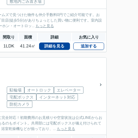
敷地内ごみ置き場
ームズで見つけた物件も仲介手数料0円でご紹介可能です。お
水四丁目店(徒歩5分)がありちょっとした買い物に便利です。室内設
ホン・オートロッ...
もっと見る
間取り
面積
詳細
お気に入り
1LDK
41.24㎡
詳細を見る
追加する
駐輪場
オートロック
エレベーター
宅配ボックス
インターネット対応
防犯カメラ
に完全対応！初期費用のお見積りや空室状況は公式LINEからお
があるのもポイント。共用部には宅配ボックスが備え付けられて
室乾燥機などが揃っており、...
もっと見る