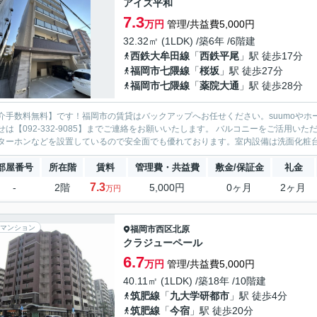
アイズ平和
7.3
万円
管理/共益費5,000円
32.32㎡ (1LDK) /築6年 /6階建
西鉄大牟田線
「
西鉄平尾
」駅 徒歩17分
福岡市七隈線
「
桜坂
」駅 徒歩27分
福岡市七隈線
「
薬院大通
」駅 徒歩28分
介手数料無料】です！福岡市の賃貸はバックアップへお任せください。suumoやホ
せは【092-332-9085】までご連絡をお願いいたします。 バルコニーをご活用
ターホンなどを設置しているので安全面でも優れております。室内設備は洗面化粧台・
部屋番号
所在階
賃料
管理費・共益費
敷金/保証金
礼金
7.3
-
2階
5,000円
0ヶ月
2ヶ月
万円
マンション
福岡市西区
北原
クラジューペール
6.7
万円
管理/共益費5,000円
40.11㎡ (1LDK) /築18年 /10階建
筑肥線
「
九大学研都市
」駅 徒歩4分
筑肥線
「
今宿
」駅 徒歩20分