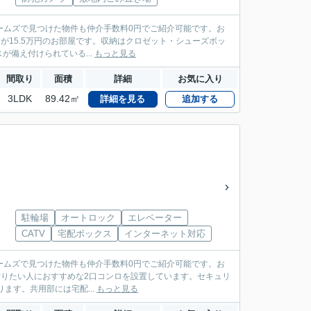
ームズで見つけた物件も仲介手数料0円でご紹介可能です。お
家賃が15.5万円のお部屋です。収納はクロゼット・シューズボッ
備え付けられている...
もっと見る
間取り
面積
詳細
お気に入り
3LDK
89.42㎡
詳細を見る
追加する
駐輪場
オートロック
エレベーター
CATV
宅配ボックス
インターネット対応
ームズで見つけた物件も仲介手数料0円でご紹介可能です。お
品も作りたい人におすすめな2口コンロを設置しています。セキュリ
ます。共用部には宅配...
もっと見る