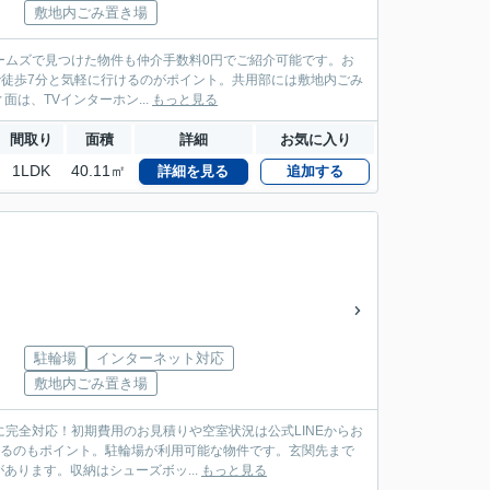
敷地内ごみ置き場
ームズで見つけた物件も仲介手数料0円でご紹介可能です。お
都まで徒歩7分と気軽に行けるのがポイント。共用部には敷地内ごみ
は、TVインターホン...
もっと見る
間取り
面積
詳細
お気に入り
1LDK
40.11㎡
詳細を見る
追加する
駐輪場
インターネット対応
敷地内ごみ置き場
に完全対応！初期費用のお見積りや空室状況は公式LINEからお
あるのもポイント。駐輪場が利用可能な物件です。玄関先まで
ります。収納はシューズボッ...
もっと見る