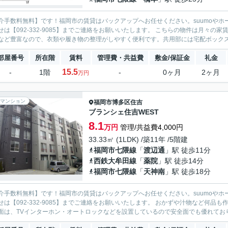
介手数料無料】です！福岡市の賃貸はバックアップへお任せください。suumoやホ
せは【092-332-9085】までご連絡をお願いいたします。 こちらの物件は月々の
など豊富なので、衣類や履き物の整理がしやすく便利です。共用部には宅配ボックスが
部屋番号
所在階
賃料
管理費・共益費
敷金/保証金
礼金
15.5
-
1階
-
0ヶ月
2ヶ月
万円
マンション
福岡市博多区
住吉
ブランシェ住吉WEST
8.1
万円
管理/共益費4,000円
33.33㎡ (1LDK) /築11年 /5階建
福岡市七隈線
「
渡辺通
」駅 徒歩11分
西鉄大牟田線
「
薬院
」駅 徒歩14分
福岡市七隈線
「
天神南
」駅 徒歩18分
介手数料無料】です！福岡市の賃貸はバックアップへお任せください。suumoやホ
せは【092-332-9085】までご連絡をお願いいたします。 おかずや汁物など何
面は、TVインターホン・オートロックなどを設置しているので安全面でも優れており