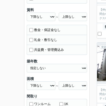
賃料
【仲
問合
～
クス
敷金・保証金なし
礼金・敷引なし
賃貸
共益費・管理費込み
築年数
面積
～
【仲
問合
間取り
ティ
ワンルーム
1K