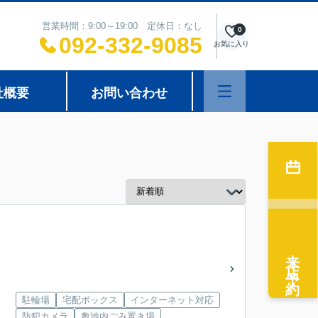
営業時間：9:00～19:00 定休日：なし
0
092-332-9085
お気に入り
社概要
お問い合わせ
来店予約
駐輪場
宅配ボックス
インターネット対応
防犯カメラ
敷地内ごみ置き場