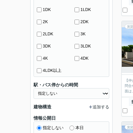
1DK
1LDK
2K
2DK
賃貸
2LDK
3K
3DK
3LDK
4K
4DK
4LDK以上
【仲
駅・バス停からの時間
問合
面は
建物構造
追加する
情報公開日
指定しない
本日
賃貸