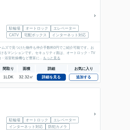
駐輪場
オートロック
エレベーター
CATV
宅配ボックス
インターネット対応
ームズで見つけた物件も仲介手数料0円でご紹介可能です。お
いただけるマンションです。セキュリティ面は、オートロック・TV
浴室乾燥機など豊富に...
もっと見る
間取り
面積
詳細
お気に入り
1LDK
32.32㎡
詳細を見る
追加する
駐輪場
オートロック
エレベーター
インターネット対応
防犯カメラ