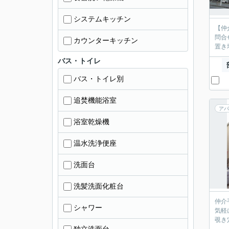
システムキッチン
【仲
問合
カウンターキッチン
置き
バス・トイレ
バス・トイレ別
追焚機能浴室
アパ
浴室乾燥機
温水洗浄便座
洗面台
洗髪洗面化粧台
仲介
シャワー
気軽
覗き