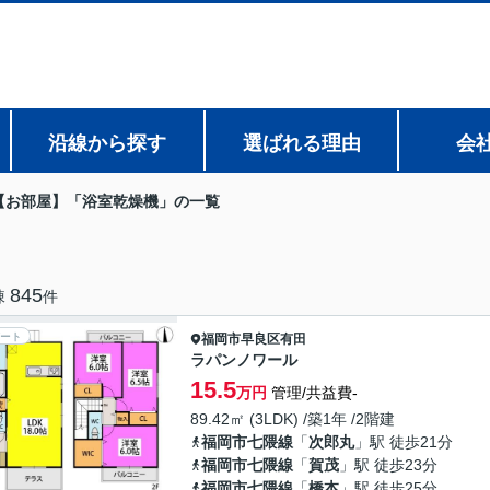
沿線から探す
選ばれる理由
会
【お部屋】「浴室乾燥機」の一覧
845
棟
件
ート
福岡市早良区
有田
ラパンノワール
15.5
万円
管理/共益費-
89.42㎡ (3LDK) /築1年 /2階建
福岡市七隈線
「
次郎丸
」駅 徒歩21分
福岡市七隈線
「
賀茂
」駅 徒歩23分
福岡市七隈線
「
橋本
」駅 徒歩25分