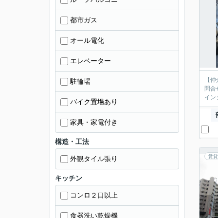
都市ガス
オール電化
エレベーター
【仲
駐輪場
問合
イン
バイク置場あり
家具・家電付き
構造・工法
賃貸
外観タイル張り
キッチン
コンロ２口以上
食器洗い乾燥機