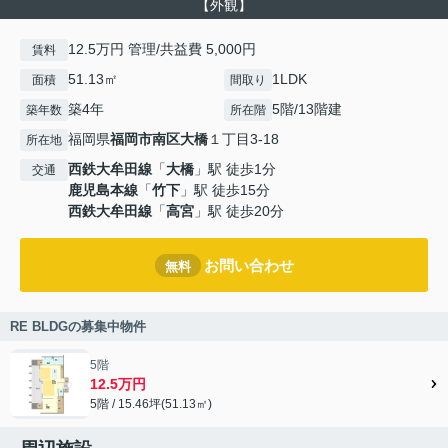
【外観】
12.5万円 管理/共益費 5,000円
賃料
51.13㎡
1LDK
面積
間取り
築4年
5階/13階建
築年数
所在階
福岡県
福岡市南区
大橋
１丁目3-18
所在地
西鉄大牟田線
「
大橋
」駅 徒歩1分
交通
鹿児島本線
「
竹下
」駅 徒歩15分
西鉄大牟田線
「
高宮
」駅 徒歩20分
お問い合わせ
無料
RE BLDGの募集中物件
5階
12.5万円
5階 / 15.46坪(51.13㎡)