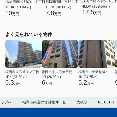
福岡市南区若久１丁
福岡市南区那の川１丁目
福岡市南区向野１丁目
4LDK (109.55㎡)
1LDK (40.84㎡)
1LDK (30.00㎡)
17.5
10
7.8
万円
万円
万円
よく見られている物件
福岡市東区筥松２丁目
福岡市中央区大手門３丁目
福岡市中央区桜坂１丁目
1DK (31.50㎡)
1R (24.90㎡)
1K (24.75㎡)
1
5.3
6
5.2
万円
万円
万円
アップへ
福岡市南区の賃貸物件一覧
大橋駅
RE BLDG