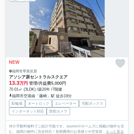
NEW
福岡市早良区原
アソシア原セントラルスクエア
13.3
万円
管理/共益費5,000円
70.01㎡ (3LDK) /築20年 /7階建
福岡市空港線「藤崎」駅 徒歩19分
駐輪場
オートロック
エレベーター
宅配ボックス
インターネット対応
防犯カメラ
仲介手数料無料でご紹介可能です。suumoやホームズに掲載の物件を含
む、福岡の物件に完全対応！初期費用のお見積りや空室状...
もっと見る