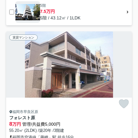
5階
7.5万円
5階 / 43.12㎡ / 1LDK
賃貸マンション
福岡市早良区原
フォレスト原
8
万円
管理/共益費5,000円
55.20㎡ (2LDK) /築20年 /3階建
福岡市空港線「藤崎」駅 徒歩16分