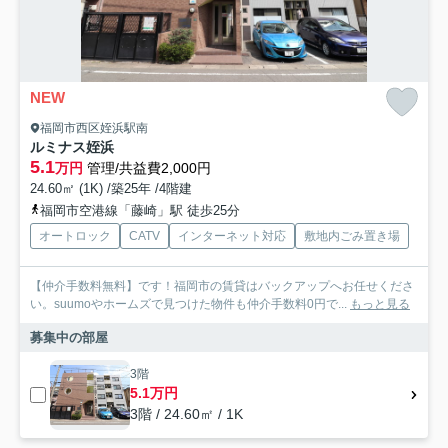
NEW
福岡市西区姪浜駅南
ルミナス姪浜
5.1
万円
管理/共益費2,000円
24.60㎡ (1K) /築25年 /4階建
福岡市空港線「藤崎」駅 徒歩25分
オートロック
CATV
インターネット対応
敷地内ごみ置き場
【仲介手数料無料】です！福岡市の賃貸はバックアップへお任せくださ
い。suumoやホームズで見つけた物件も仲介手数料0円で...
もっと見る
募集中の部屋
3階
5.1万円
3階 / 24.60㎡ / 1K