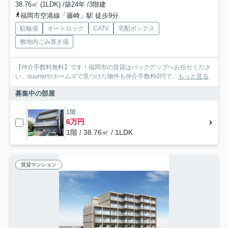
38.76㎡ (1LDK) /築24年 /3階建
福岡市空港線「藤崎」駅 徒歩9分
駐輪場
オートロック
CATV
宅配ボックス
敷地内ごみ置き場
【仲介手数料無料】です！福岡市の賃貸はバックアップへお任せくださ
い。suumoやホームズで見つけた物件も仲介手数料0円で...
もっと見る
募集中の部屋
1階
6万円
1階 / 38.76㎡ / 1LDK
賃貸マンション