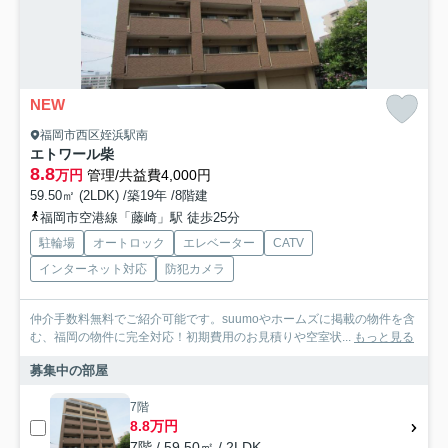
NEW
福岡市西区姪浜駅南
エトワール柴
8.8
万円
管理/共益費4,000円
59.50㎡ (2LDK) /築19年 /8階建
福岡市空港線「藤崎」駅 徒歩25分
駐輪場
オートロック
エレベーター
CATV
インターネット対応
防犯カメラ
仲介手数料無料でご紹介可能です。suumoやホームズに掲載の物件を含
む、福岡の物件に完全対応！初期費用のお見積りや空室状...
もっと見る
募集中の部屋
7階
8.8万円
7階 / 59.50㎡ / 2LDK