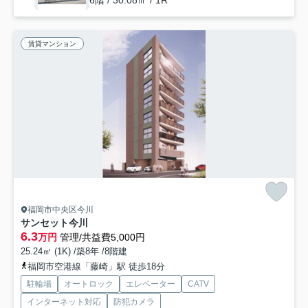
6階 / 30.08㎡ / 1R
賃貸マンション
福岡市中央区今川
サンセット今川
6.3
万円
管理/共益費5,000円
25.24㎡ (1K) /築8年 /8階建
福岡市空港線「藤崎」駅 徒歩18分
駐輪場
オートロック
エレベーター
CATV
インターネット対応
防犯カメラ