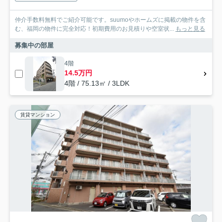
仲介手数料無料でご紹介可能です。suumoやホームズに掲載の物件を含
む、福岡の物件に完全対応！初期費用のお見積りや空室状...
もっと見る
募集中の部屋
4階
14.5万円
4階 / 75.13㎡ / 3LDK
賃貸マンション