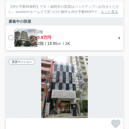
【仲介手数料無料】です！福岡市の賃貸はバックアップへお任せくださ
い。suumoやホームズで見つけた物件も仲介手数料0円で...
もっと見る
募集中の部屋
2階
3.9万円
2階 / 18.85㎡ / 1K
賃貸マンション