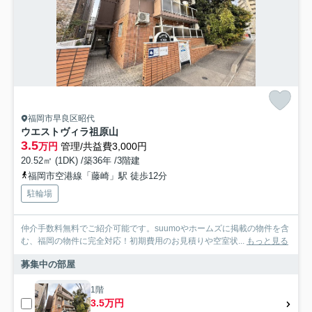
福岡市早良区昭代
ウエストヴィラ祖原山
3.5
万円
管理/共益費3,000円
20.52㎡ (1DK) /築36年 /3階建
福岡市空港線「藤崎」駅 徒歩12分
駐輪場
仲介手数料無料でご紹介可能です。suumoやホームズに掲載の物件を含
む、福岡の物件に完全対応！初期費用のお見積りや空室状...
もっと見る
募集中の部屋
1階
3.5万円