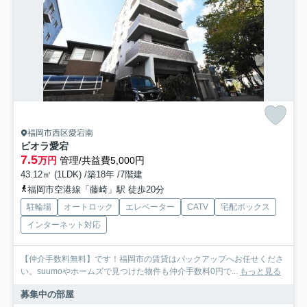
福岡市西区愛宕南
ビオラ愛宕
7.5
万円
管理/共益費5,000円
43.12㎡ (1LDK) /築18年 /7階建
福岡市空港線「藤崎」駅 徒歩20分
駐輪場
オートロック
エレベーター
CATV
宅配ボックス
インターネット対応
【仲介手数料無料】です！福岡市の賃貸はバックアップへお任せくださ
い。suumoやホームズで見つけた物件も仲介手数料0円で...
もっと見る
募集中の部屋