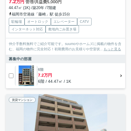
7.2
万円
管理/共益費5,000円
44.47㎡ (1K) /築20年 /7階建
福岡市空港線「藤崎」駅 徒歩15分
駐輪場
オートロック
エレベーター
CATV
インターネット対応
敷地内ごみ置き場
仲介手数料無料でご紹介可能です。suumoやホームズに掲載の物件を含
む、福岡の物件に完全対応！初期費用のお見積りや空室状...
もっと見る
募集中の部屋
6階
7.2万円
6階 / 44.47㎡ / 1K
賃貸マンション