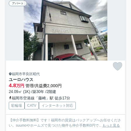
アパート
福岡市早良区昭代
ユーロハウス
4.8
万円
管理/共益費2,000円
24.09㎡ (1K) /築30年 /2階建
福岡市空港線「藤崎」駅 徒歩17分
駐輪場
CATV
インターネット対応
【仲介手数料無料】です！福岡市の賃貸はバックアップへお任せくださ
い。suumoやホームズで見つけた物件も仲介手数料0円で...
もっと見る