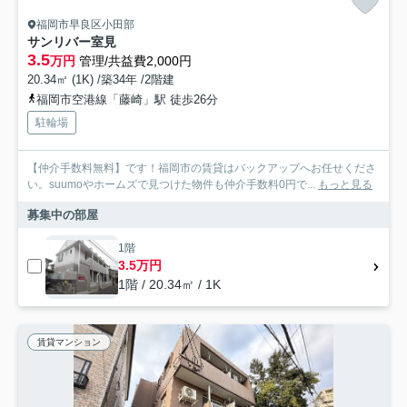
福岡市早良区小田部
サンリバー室見
3.5
万円
管理/共益費2,000円
20.34㎡ (1K) /築34年 /2階建
福岡市空港線「藤崎」駅 徒歩26分
駐輪場
【仲介手数料無料】です！福岡市の賃貸はバックアップへお任せくださ
い。suumoやホームズで見つけた物件も仲介手数料0円で...
もっと見る
募集中の部屋
1階
3.5万円
1階 / 20.34㎡ / 1K
賃貸マンション