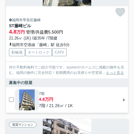
福岡市早良区藤崎
ST藤崎ビル
4.8
万円
管理/共益費5,500円
21.26㎡ (1K) /築35年 /7階建
福岡市空港線「藤崎」駅 徒歩5分
駐輪場
オートロック
CATV
仲介手数料無料でご紹介可能です。suumoやホームズに掲載の物件を含
む、福岡の物件に完全対応！初期費用のお見積りや空室状...
もっと見る
募集中の部屋
7階
4.8万円
7階 / 21.26㎡ / 1K
賃貸マンション