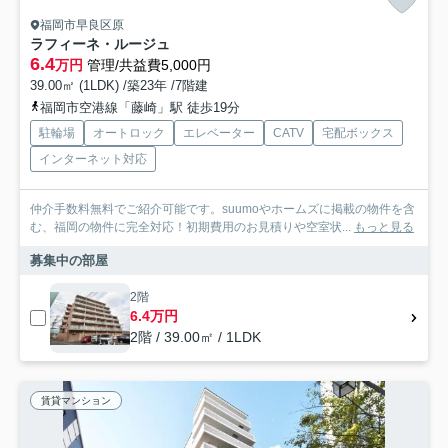
福岡市早良区原
ラフィーネ・ルージュ
6.4
万円
管理/共益費5,000円
39.00㎡ (1LDK) /築23年 /7階建
福岡市空港線「藤崎」駅 徒歩19分
駐輪場
オートロック
エレベーター
CATV
宅配ボックス
インターネット対応
仲介手数料無料でご紹介可能です。suumoやホームズに掲載の物件を含
む、福岡の物件に完全対応！初期費用のお見積りや空室状...
もっと見る
募集中の部屋
2階
6.4万円
2階 / 39.00㎡ / 1LDK
賃貸マンション