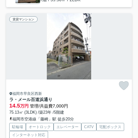
賃貸マンション
福岡市早良区西新
ラ・メール百道浜通り
14.5
万円
管理/共益費7,000円
75.13㎡ (3LDK) /築23年 /5階建
福岡市空港線「藤崎」駅 徒歩20分
駐輪場
オートロック
エレベーター
CATV
宅配ボックス
インターネット対応