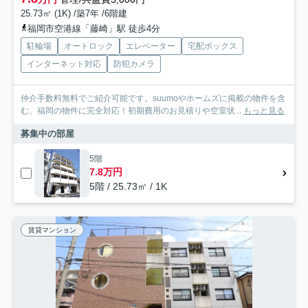
25.73㎡ (1K) /築7年 /6階建
福岡市空港線「藤崎」駅 徒歩4分
駐輪場
オートロック
エレベーター
宅配ボックス
インターネット対応
防犯カメラ
仲介手数料無料でご紹介可能です。suumoやホームズに掲載の物件を含
む、福岡の物件に完全対応！初期費用のお見積りや空室状...
もっと見る
募集中の部屋
5階
7.8万円
5階 / 25.73㎡ / 1K
賃貸マンション