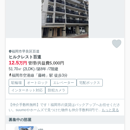
福岡市早良区百道
ヒルクレスト百道
12.5
万円
管理/共益費5,000円
51.70㎡ (2LDK) /築8年 /7階建
福岡市空港線「藤崎」駅 徒歩3分
駐輪場
オートロック
エレベーター
宅配ボックス
インターネット対応
防犯カメラ
【仲介手数料無料】です！福岡市の賃貸はバックアップへお任せくださ
い。suumoやホームズで見つけた物件も仲介手数料0円で...
もっと見る
募集中の部屋