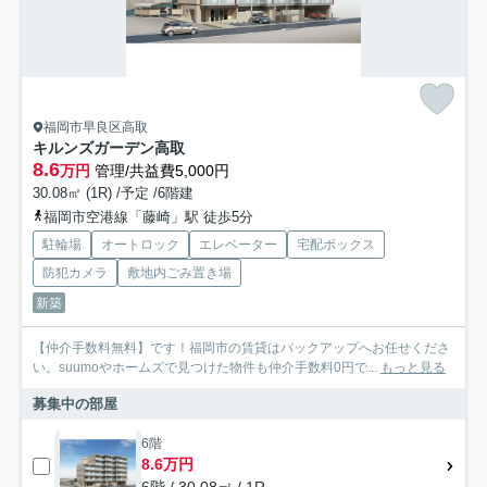
福岡市早良区高取
キルンズガーデン高取
8.6
万円
管理/共益費5,000円
30.08㎡ (1R) /予定 /6階建
福岡市空港線「藤崎」駅 徒歩5分
駐輪場
オートロック
エレベーター
宅配ボックス
防犯カメラ
敷地内ごみ置き場
新築
【仲介手数料無料】です！福岡市の賃貸はバックアップへお任せくださ
い。suumoやホームズで見つけた物件も仲介手数料0円で...
もっと見る
募集中の部屋
6階
8.6万円