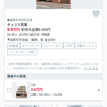
福岡市早良区百道
チュリス百道
9.8
万円
管理/共益費8,000円
50.45㎡ (2LDK) /築21年 /5階建
福岡市空港線「藤崎」駅 徒歩8分
駐輪場
オートロック
エレベーター
CATV
宅配ボックス
インターネット対応
【仲介手数料無料】です！福岡市の賃貸はバックアップへお任せくださ
い。suumoやホームズで見つけた物件も仲介手数料0円で...
もっと見る
募集中の部屋
2階
9.8万円
2階 / 50.45㎡ / 2LDK