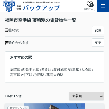
0
お気に入り
福岡市空港線 藤崎駅の賃貸物件一覧
藤崎駅
変更
条件から探す
変更
おすすめの駅
薬院駅
/
西鉄平尾駅
/
博多駅
/
渡辺通駅
/
西新駅
/
大橋駅
/
高宮駅
/
竹下駅
/
別府駅
/
薬院大通駅
176
棟
177
件
賃貸マンション