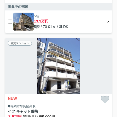
募集中の部屋
5階
13.3万円
5階 / 70.01㎡ / 3LDK
賃貸マンション
NEW
福岡市早良区高取
イフ キャット藤崎
7.8
万円
管理/共益費5,000円