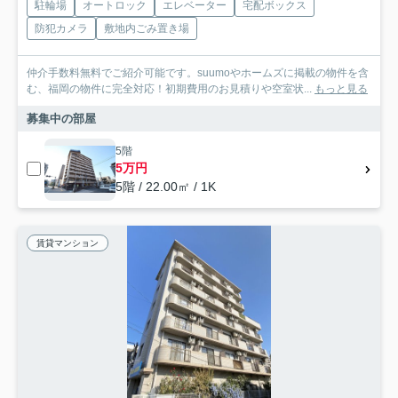
駐輪場
オートロック
エレベーター
宅配ボックス
防犯カメラ
敷地内ごみ置き場
仲介手数料無料でご紹介可能です。suumoやホームズに掲載の物件を含
む、福岡の物件に完全対応！初期費用のお見積りや空室状...
もっと見る
募集中の部屋
5階
5万円
5階 / 22.00㎡ / 1K
賃貸マンション