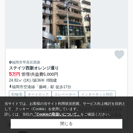
福岡市早良区西新
ステイツ西新オレンジ通り
5
万円
管理/共益費5,000円
24.82㎡ (1K) /築36年 /8階建
福岡市空港線「藤崎」駅 徒歩17分
駐輪場
オートロック
エレベーター
インターネット対応
当サイトでは、お客様の当サイト利用状況把握、サービス向上検討を目的と
して、クッキー（Cookie）を使用しています。
【仲介手数料無料】です！福岡市の賃貸はバックアップへお任せくださ
詳しくは、当社の
「Cookieの取扱いについて」
をご確認ください。
い。suumoやホームズで見つけた物件も仲介手数料0円で...
もっと見る
閉じる
募集中の部屋