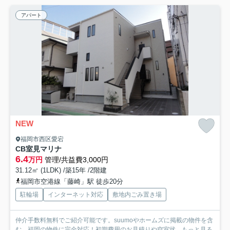
アパート
NEW
福岡市西区愛宕
CB室見マリナ
6.4
万円
管理/共益費3,000円
31.12㎡ (1LDK) /築15年 /2階建
福岡市空港線「藤崎」駅 徒歩20分
駐輪場
インターネット対応
敷地内ごみ置き場
仲介手数料無料でご紹介可能です。suumoやホームズに掲載の物件を含
む、福岡の物件に完全対応！初期費用のお見積りや空室状...
もっと見る