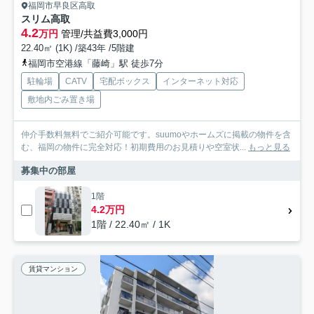
福岡市早良区高取
スリム高取
4.2
万円
管理/共益費3,000円
22.40㎡ (1K) /築43年 /5階建
福岡市空港線「藤崎」駅 徒歩7分
駐輪場
CATV
宅配ボックス
インターネット対応
敷地内ごみ置き場
仲介手数料無料でご紹介可能です。suumoやホームズに掲載の物件を含
む、福岡の物件に完全対応！初期費用のお見積りや空室状...
もっと見る
募集中の部屋
1階
4.2万円
1階 / 22.40㎡ / 1K
賃貸マンション