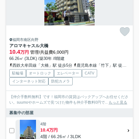
福岡市南区向野
アロマキャスル大橋
10.4
万円
管理/共益費6,000円
66.26㎡ (3LDK) /築30年 /8階建
西鉄大牟田線「大橋」駅 徒歩5分
鹿児島本線「竹下」駅 徒歩15分
駐輪場
オートロック
エレベーター
CATV
インターネット対応
防犯カメラ
【仲介手数料無料】です！福岡市の賃貸はバックアップへお任せくださ
い。suumoやホームズで見つけた物件も仲介手数料0円で...
もっと見る
募集中の部屋
4階
10.4万円
4階 / 66.26㎡ / 3LDK