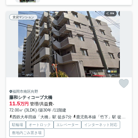
賃貸マンション
福岡市南区向野
藤和シティコープ大橋
11.5
万円
管理/共益費-
72.00㎡ (3LDK) /築30年 /11階建
西鉄大牟田線「大橋」駅 徒歩7分
鹿児島本線「竹下」駅 徒歩15分
駐輪場
オートロック
エレベーター
インターネット対応
敷地内ごみ置き場