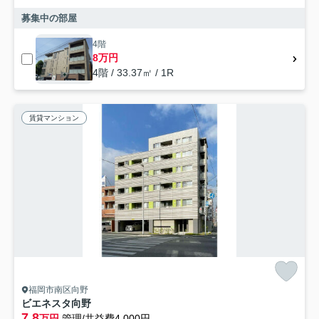
募集中の部屋
4階
8万円
4階 / 33.37㎡ / 1R
賃貸マンション
福岡市南区向野
ビエネスタ向野
7.8
万円
管理/共益費4,000円