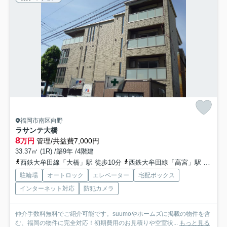
福岡市南区向野
ラサンテ大橋
8
万円
管理/共益費7,000円
33.37㎡ (1R) /築9年 /4階建
西鉄大牟田線「大橋」駅 徒歩10分
西鉄大牟田線「高宮」駅 徒歩13分
駐輪場
オートロック
エレベーター
宅配ボックス
インターネット対応
防犯カメラ
仲介手数料無料でご紹介可能です。suumoやホームズに掲載の物件を含
む、福岡の物件に完全対応！初期費用のお見積りや空室状...
もっと見る