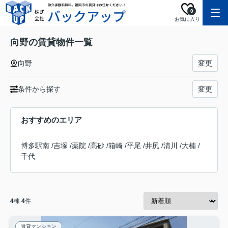
0
お気に入り
向野の賃貸物件一覧
向野
変更
条件から探す
変更
おすすめのエリア
博多駅南
/
吉塚
/
薬院
/
高砂
/
箱崎
/
平尾
/
井尻
/
清川
/
大楠
/
千代
4
棟
4
件
賃貸マンション