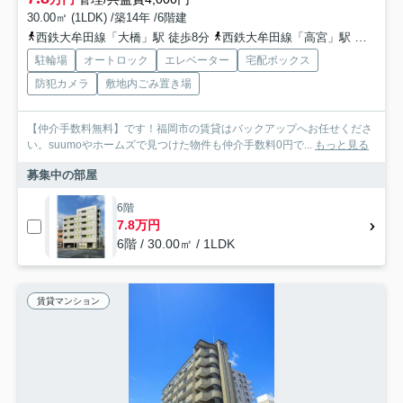
30.00㎡ (1LDK) /築14年 /6階建
西鉄大牟田線「大橋」駅 徒歩8分
西鉄大牟田線「高宮」駅 徒歩11分
駐輪場
オートロック
エレベーター
宅配ボックス
防犯カメラ
敷地内ごみ置き場
【仲介手数料無料】です！福岡市の賃貸はバックアップへお任せくださ
い。suumoやホームズで見つけた物件も仲介手数料0円で...
もっと見る
募集中の部屋
6階
7.8万円
6階 / 30.00㎡ / 1LDK
賃貸マンション