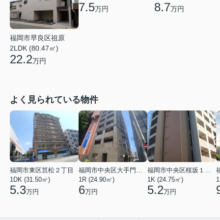
7.5
8.7
万円
万円
福岡市早良区祖原
2LDK (80.47㎡)
22.2
万円
よく見られている物件
福岡市東区筥松２丁目
福岡市中央区大手門３丁目
福岡市中央区桜坂１丁目
1DK (31.50㎡)
1R (24.90㎡)
1K (24.75㎡)
1
5.3
6
5.2
万円
万円
万円