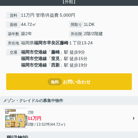
【外観】
11万円 管理/共益費 5,000円
賃料
44.72㎡
1LDK
面積
間取り
築2年
2階/2階建
築年数
所在階
福岡県
福岡市早良区
藤崎
１丁目13-24
所在地
福岡市空港線
「
藤崎
」駅 徒歩9分
交通
福岡市空港線
「
室見
」駅 徒歩15分
福岡市空港線
「
西新
」駅 徒歩19分
お問い合わせ
無料
メゾン・クレイドルの募集中物件
2階
11万円
2階 / 13.52坪(44.72㎡)