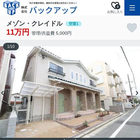
0
お気に入り
メゾン・クレイドル
空室1
11万円
管理/共益費 5,000円
1
/
10