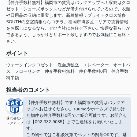
【仲介手数料無料】福岡市の賃貸はバックアップへ！収納はクロ
ゼット・シューズボックスなどが備え付けられているので、衣類
や日用品の収納に重宝します。新着情報：ブライトクロス博多
SOUTHの空室情報ならコチラ。福岡市博多区エリアで賃貸情報
をお探しになるなら、ぜひ当社にお任せ下さい。快適な暮らしが
できるよう、しっかりとサポート致しますのでお気軽にご連絡下
さい。
ポイント
ウォークインクロゼット
洗面所独立
エレベーター
オートバ
ス
フローリング
仲介手数料無料
仲介手数料0円
仲介手数
料半額
担当者のコメント
【仲介手数料無料】です！福岡市の賃貸はバックア
ップへお任せください。suumoやホームズで見つけ
た物件も仲介手数料0円でご紹介可能です。お問合せ
株式会社バ
は【092-332-9085】までご連絡をお願いいたしま
ックアップ
す。
この物件ではご相談次第でペットの飼育OKです。魅