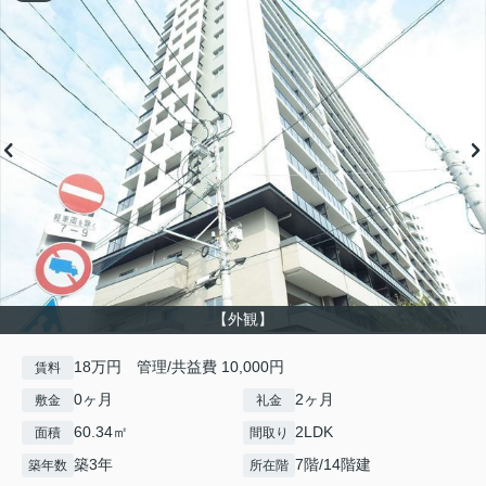
【外観】
18万円 管理/共益費 10,000円
賃料
0ヶ月
2ヶ月
敷金
礼金
60.34㎡
2LDK
面積
間取り
築3年
7階/14階建
築年数
所在階