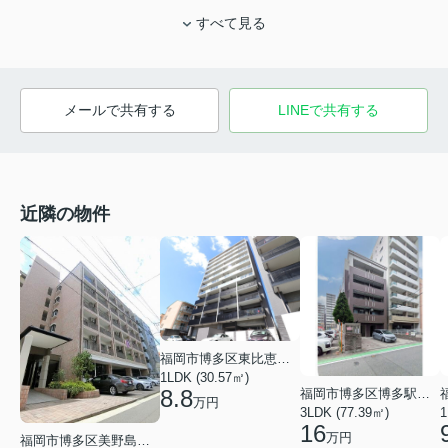
すべて見る
メールで共有する
LINEで共有する
近隣の物件
福岡市博多区東比恵４丁目
1LDK (30.57㎡)
8.8
福岡市博多区博多駅南３丁目
万円
3LDK (77.39㎡)
1
16
万円
福岡市博多区美野島２丁目