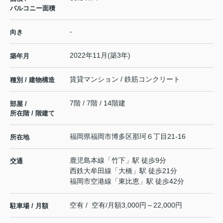
バルコニー面積
-
向き
2022年11月(築3年)
築年月
賃貸マンション / 鉄筋コンクリート
種別 / 建物構造
7階 / 7階 / 14階建
部屋 /
所在階 / 階建て
福岡県
福岡市博多区
那珂
６丁目21-16
所在地
鹿児島本線
「
竹下
」駅 徒歩9分
交通
西鉄大牟田線
「
大橋
」駅 徒歩21分
福岡市空港線
「
東比恵
」駅 徒歩42分
空有 / 空有/月額3,000円～22,000円
駐車場 / 月額