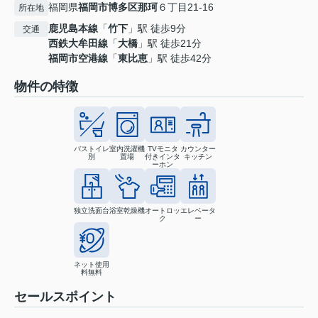
福岡県
福岡市博多区
那珂
６丁目21-16
所在地
鹿児島本線
「
竹下
」駅 徒歩9分
交通
西鉄大牟田線
「
大橋
」駅 徒歩21分
福岡市空港線
「
東比恵
」駅 徒歩42分
物件の特徴
バストイレ
室内洗濯機
TVモニタ
カウンター
別
置場
付きインタ
キッチン
ーホン
独立洗面台
浴室乾燥機
オートロッ
エレベータ
ク
ー
ネット使用
料無料
セールスポイント