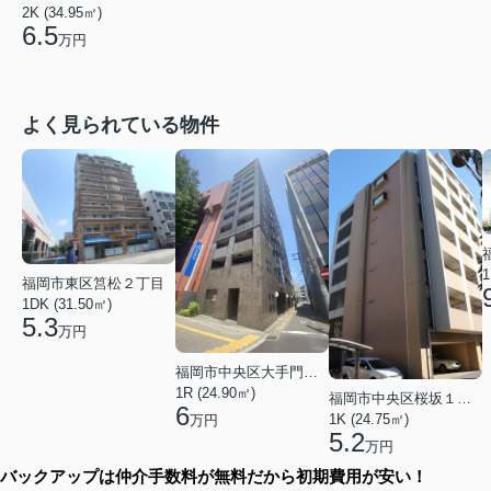
2K (34.95㎡)
6.5
万円
よく見られている物件
1
福岡市東区筥松２丁目
1DK (31.50㎡)
5.3
万円
福岡市中央区大手門３丁目
1R (24.90㎡)
福岡市中央区桜坂１丁目
6
1K (24.75㎡)
万円
5.2
万円
バックアップは仲介手数料が無料だから初期費用が安い！