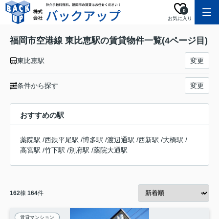
0
お気に入り
福岡市空港線 東比恵駅の賃貸物件一覧(4ページ目)
東比恵駅
変更
条件から探す
変更
おすすめの駅
薬院駅
/
西鉄平尾駅
/
博多駅
/
渡辺通駅
/
西新駅
/
大橋駅
/
高宮駅
/
竹下駅
/
別府駅
/
薬院大通駅
162
棟
164
件
賃貸マンション