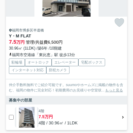
福岡市博多区半道橋
Y・M FLAT
7.5
万円
管理/共益費6,500円
30.96㎡ (1LDK) /築6年 /10階建
福岡市空港線「東比恵」駅 徒歩13分
駐輪場
オートロック
エレベーター
宅配ボックス
インターネット対応
防犯カメラ
仲介手数料無料でご紹介可能です。suumoやホームズに掲載の物件を含
む、福岡の物件に完全対応！初期費用のお見積りや空室状...
もっと見る
募集中の部屋
4階
7.5万円
4階 / 30.96㎡ / 1LDK