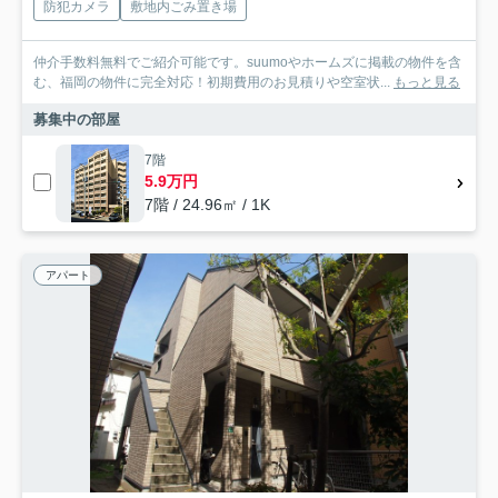
防犯カメラ
敷地内ごみ置き場
仲介手数料無料でご紹介可能です。suumoやホームズに掲載の物件を含
む、福岡の物件に完全対応！初期費用のお見積りや空室状...
もっと見る
募集中の部屋
7階
5.9万円
7階 / 24.96㎡ / 1K
アパート