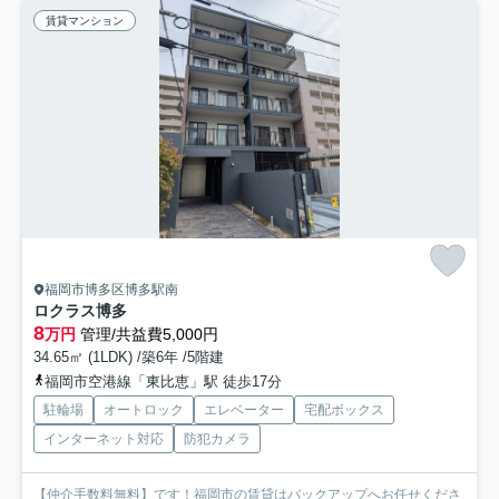
賃貸マンション
福岡市博多区博多駅南
ロクラス博多
8
万円
管理/共益費5,000円
34.65㎡ (1LDK) /築6年 /5階建
福岡市空港線「東比恵」駅 徒歩17分
駐輪場
オートロック
エレベーター
宅配ボックス
インターネット対応
防犯カメラ
【仲介手数料無料】です！福岡市の賃貸はバックアップへお任せくださ