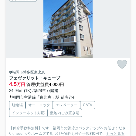
福岡市博多区東比恵
フェヴァリット・キューブ
4.5
万円
管理/共益費4,000円
24.94㎡ (1K) /築28年 /7階建
福岡市空港線「東比恵」駅 徒歩7分
駐輪場
オートロック
エレベーター
CATV
インターネット対応
敷地内ごみ置き場
【仲介手数料無料】です！福岡市の賃貸はバックアップへお任せくださ
い。suumoやホームズで見つけた物件も仲介手数料0円で...
もっと見る