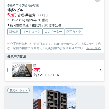
福岡市博多区博多駅東
博多Vビル
5
万円
管理/共益費3,000円
21.19㎡ (1K) /築24年 /12階建
福岡市空港線「東比恵」駅 徒歩13分
駐輪場
オートロック
エレベーター
防犯カメラ
仲介手数料無料でご紹介可能です。suumoやホームズに掲載の物件を含
む、福岡の物件に完全対応！初期費用のお見積りや空室状...
もっと見る
募集中の部屋
5階
5万円
5階 / 21.19㎡ / 1K
賃貸マンション