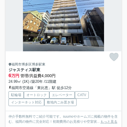
福岡市博多区博多駅東
ジャスティス駅東
6
万円
管理/共益費4,000円
24.99㎡ (1K) /築20年 /11階建
福岡市空港線「東比恵」駅 徒歩12分
駐輪場
オートロック
エレベーター
CATV
インターネット対応
敷地内ごみ置き場
仲介手数料無料でご紹介可能です。suumoやホームズに掲載の物件を含
む、福岡の物件に完全対応！初期費用のお見積りや空室状...
もっと見る