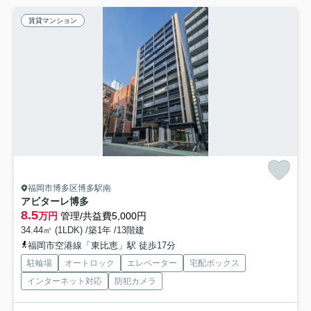
賃貸マンション
福岡市博多区博多駅南
アビターレ博多
8.5
万円
管理/共益費5,000円
34.44㎡ (1LDK) /築1年 /13階建
福岡市空港線「東比恵」駅 徒歩17分
駐輪場
オートロック
エレベーター
宅配ボックス
インターネット対応
防犯カメラ