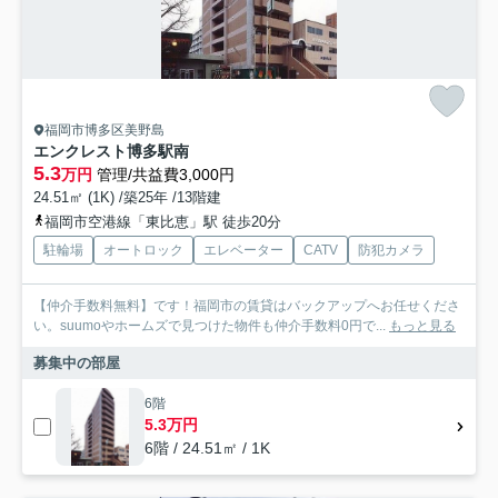
福岡市博多区美野島
エンクレスト博多駅南
5.3
万円
管理/共益費3,000円
24.51㎡ (1K) /築25年 /13階建
福岡市空港線「東比恵」駅 徒歩20分
駐輪場
オートロック
エレベーター
CATV
防犯カメラ
【仲介手数料無料】です！福岡市の賃貸はバックアップへお任せくださ
い。suumoやホームズで見つけた物件も仲介手数料0円で...
もっと見る
募集中の部屋
6階
5.3万円
6階 / 24.51㎡ / 1K