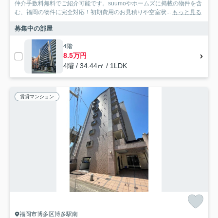
仲介手数料無料でご紹介可能です。suumoやホームズに掲載の物件を含
む、福岡の物件に完全対応！初期費用のお見積りや空室状...
もっと見る
募集中の部屋
4階
8.5万円
4階 / 34.44㎡ / 1LDK
賃貸マンション
福岡市博多区博多駅南