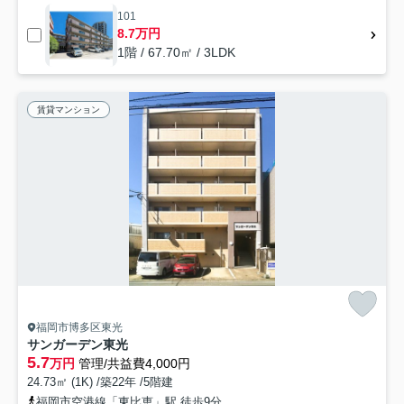
101
8.7万円
1階 / 67.70㎡ / 3LDK
賃貸マンション
福岡市博多区東光
サンガーデン東光
5.7
万円
管理/共益費4,000円
24.73㎡ (1K) /築22年 /5階建
福岡市空港線「東比恵」駅 徒歩9分