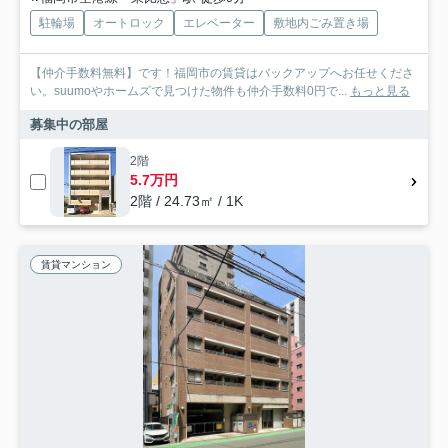
駐輪場
オートロック
エレベーター
敷地内ごみ置き場
【仲介手数料無料】です！福岡市の賃貸はバックアップへお任せくださ
い。suumoやホームズで見つけた物件も仲介手数料0円で...
もっと見る
募集中の部屋
2階
5.7万円
2階 / 24.73㎡ / 1K
賃貸マンション