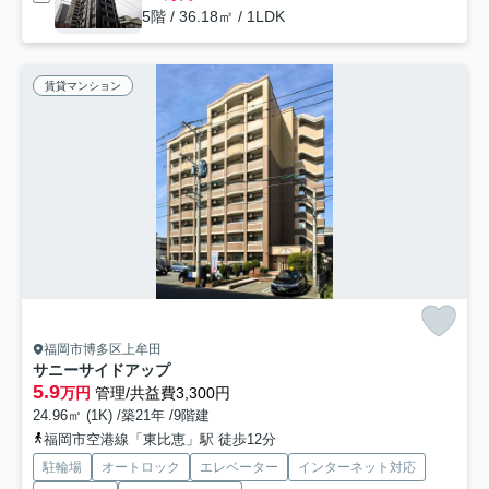
5階 / 36.18㎡ / 1LDK
賃貸マンション
福岡市博多区上牟田
サニーサイドアップ
5.9
万円
管理/共益費3,300円
24.96㎡ (1K) /築21年 /9階建
福岡市空港線「東比恵」駅 徒歩12分
駐輪場
オートロック
エレベーター
インターネット対応