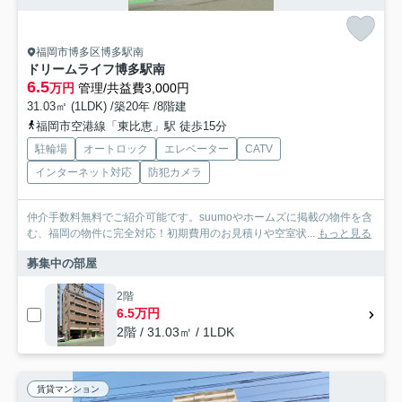
福岡市博多区博多駅南
ドリームライフ博多駅南
6.5
万円
管理/共益費3,000円
31.03㎡ (1LDK) /築20年 /8階建
福岡市空港線「東比恵」駅 徒歩15分
駐輪場
オートロック
エレベーター
CATV
インターネット対応
防犯カメラ
仲介手数料無料でご紹介可能です。suumoやホームズに掲載の物件を含
む、福岡の物件に完全対応！初期費用のお見積りや空室状...
もっと見る
募集中の部屋
2階
6.5万円
2階 / 31.03㎡ / 1LDK
賃貸マンション