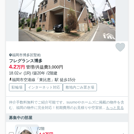
福岡市博多区堅粕
フレグランス博多
4.2
万円
管理/共益費3,000円
18.02㎡ (1R) /築20年 /2階建
福岡市空港線「東比恵」駅 徒歩15分
駐輪場
インターネット対応
敷地内ごみ置き場
仲介手数料無料でご紹介可能です。suumoやホームズに掲載の物件を含
む、福岡の物件に完全対応！初期費用のお見積りや空室状...
もっと見る
募集中の部屋
2階