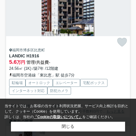
福岡市博多区比恵町
LANDIC H1916
5.6
万円
管理/共益費-
24.56㎡ (1K) /築7年 /12階建
福岡市空港線「東比恵」駅 徒歩7分
駐輪場
オートロック
エレベーター
宅配ボックス
インターネット対応
防犯カメラ
【仲介手数料無料】です！福岡市の賃貸はバックアップへお任せくださ
当サイトでは、お客様の当サイト利用状況把握、サービス向上検討を目的と
い。suumoやホームズで見つけた物件も仲介手数料0円で...
もっと見る
して、クッキー（Cookie）を使用しています。
詳しくは、当社の
「Cookieの取扱いについて」
をご確認ください。
募集中の部屋
閉じる
5階