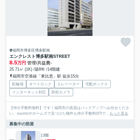
福岡市博多区博多駅南
エンクレスト博多駅南STREET
8.5
万円
管理/共益費-
25.71㎡ (1K) /築8年 /14階建
福岡市空港線「東比恵」駅 徒歩15分
駐輪場
オートロック
エレベーター
宅配ボックス
インターネット対応
防犯カメラ
【仲介手数料無料】です！福岡市の賃貸はバックアップへお任せくださ
い。suumoやホームズで見つけた物件も仲介手数料0円で...
もっと見る
募集中の部屋
13階