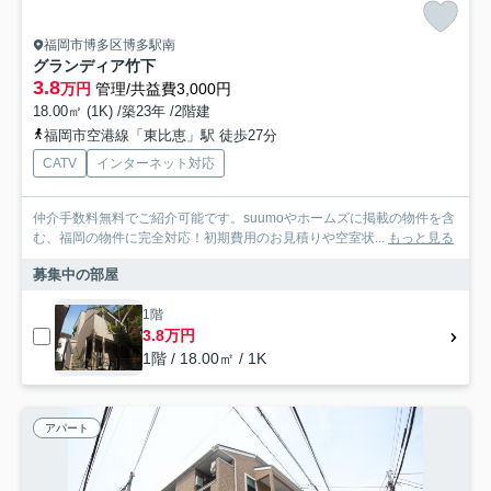
福岡市博多区博多駅南
グランディア竹下
3.8
万円
管理/共益費3,000円
18.00㎡ (1K) /築23年 /2階建
福岡市空港線「東比恵」駅 徒歩27分
CATV
インターネット対応
仲介手数料無料でご紹介可能です。suumoやホームズに掲載の物件を含
む、福岡の物件に完全対応！初期費用のお見積りや空室状...
もっと見る
募集中の部屋
1階
3.8万円
1階 / 18.00㎡ / 1K
アパート