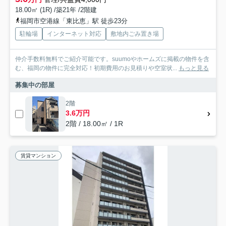
18.00㎡ (1R) /築21年 /2階建
福岡市空港線「東比恵」駅 徒歩23分
駐輪場
インターネット対応
敷地内ごみ置き場
仲介手数料無料でご紹介可能です。suumoやホームズに掲載の物件を含
む、福岡の物件に完全対応！初期費用のお見積りや空室状...
もっと見る
募集中の部屋
2階
3.6万円
2階 / 18.00㎡ / 1R
賃貸マンション