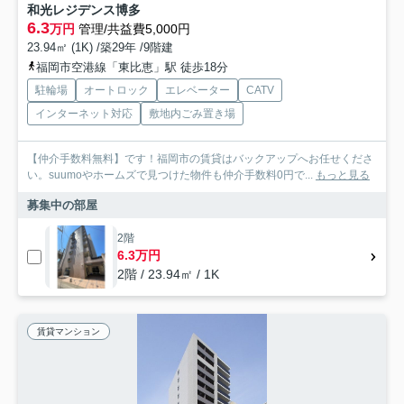
和光レジデンス博多
6.3
万円
管理/共益費5,000円
23.94㎡ (1K) /築29年 /9階建
福岡市空港線「東比恵」駅 徒歩18分
駐輪場
オートロック
エレベーター
CATV
インターネット対応
敷地内ごみ置き場
【仲介手数料無料】です！福岡市の賃貸はバックアップへお任せくださ
い。suumoやホームズで見つけた物件も仲介手数料0円で...
もっと見る
募集中の部屋
2階
6.3万円
2階 / 23.94㎡ / 1K
賃貸マンション