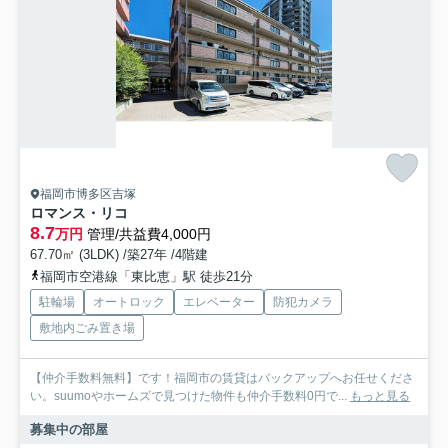
福岡市博多区吉塚
ロマンス・リコ
8.7
万円
管理/共益費4,000円
67.70㎡ (3LDK) /築27年 /4階建
福岡市空港線「東比恵」駅 徒歩21分
駐輪場
オートロック
エレベーター
防犯カメラ
敷地内ごみ置き場
【仲介手数料無料】です！福岡市の賃貸はバックアップへお任せくださ
い。suumoやホームズで見つけた物件も仲介手数料0円で...
もっと見る
募集中の部屋