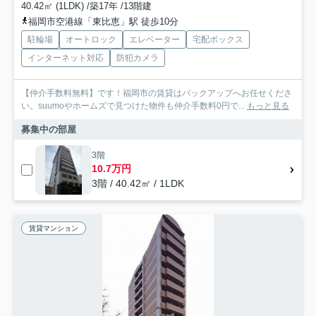
40.42㎡ (1LDK) /築17年 /13階建
福岡市空港線「東比恵」駅 徒歩10分
駐輪場
オートロック
エレベーター
宅配ボックス
インターネット対応
防犯カメラ
【仲介手数料無料】です！福岡市の賃貸はバックアップへお任せくださ
い。suumoやホームズで見つけた物件も仲介手数料0円で...
もっと見る
募集中の部屋
3階
10.7万円
3階 / 40.42㎡ / 1LDK
賃貸マンション