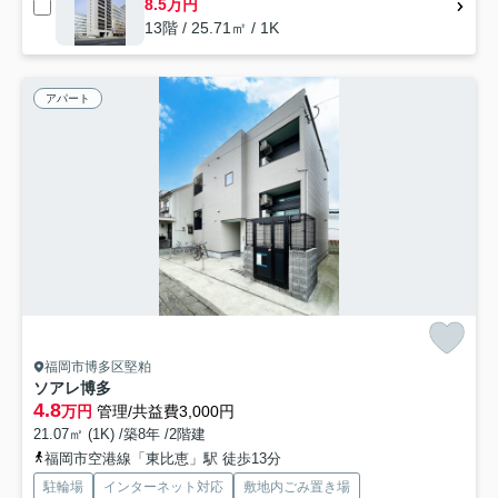
8.5万円
13階 / 25.71㎡ / 1K
アパート
福岡市博多区堅粕
ソアレ博多
4.8
万円
管理/共益費3,000円
21.07㎡ (1K) /築8年 /2階建
福岡市空港線「東比恵」駅 徒歩13分
駐輪場
インターネット対応
敷地内ごみ置き場