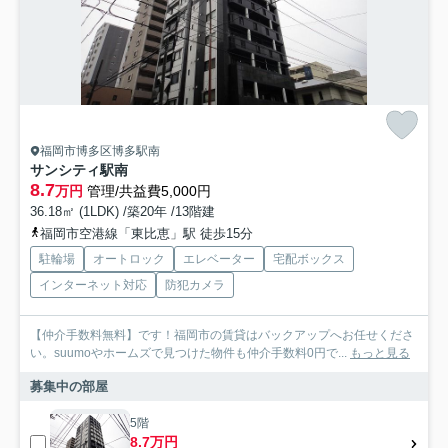
福岡市博多区博多駅南
サンシティ駅南
8.7
万円
管理/共益費5,000円
36.18㎡ (1LDK) /築20年 /13階建
福岡市空港線「東比恵」駅 徒歩15分
駐輪場
オートロック
エレベーター
宅配ボックス
インターネット対応
防犯カメラ
【仲介手数料無料】です！福岡市の賃貸はバックアップへお任せくださ
い。suumoやホームズで見つけた物件も仲介手数料0円で...
もっと見る
募集中の部屋
5階
8.7万円