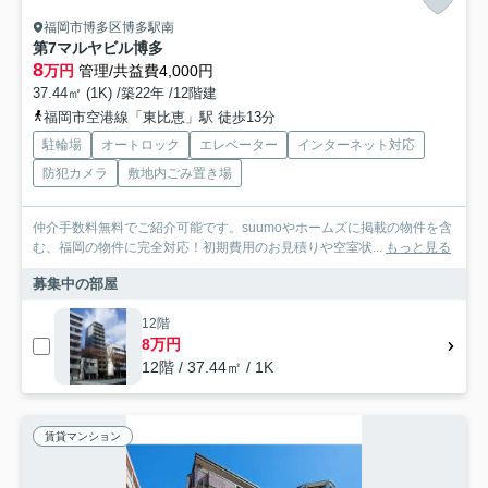
福岡市博多区博多駅南
第7マルヤビル博多
8
万円
管理/共益費4,000円
37.44㎡ (1K) /築22年 /12階建
福岡市空港線「東比恵」駅 徒歩13分
駐輪場
オートロック
エレベーター
インターネット対応
防犯カメラ
敷地内ごみ置き場
仲介手数料無料でご紹介可能です。suumoやホームズに掲載の物件を含
む、福岡の物件に完全対応！初期費用のお見積りや空室状...
もっと見る
募集中の部屋
12階
8万円
12階 / 37.44㎡ / 1K
賃貸マンション