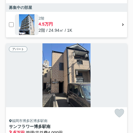
募集中の部屋
2階
4.5万円
2階 / 24.94㎡ / 1K
アパート
福岡市博多区博多駅南
サンフラワー博多駅南
3.6
万円
管理/共益費4,000円