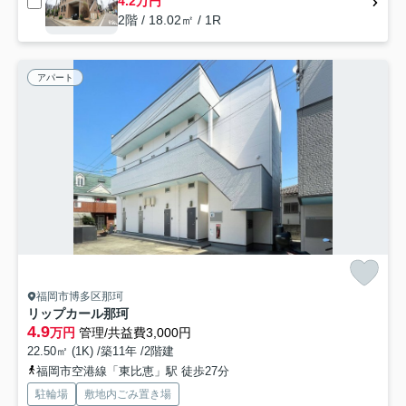
4.2万円
2階 / 18.02㎡ / 1R
アパート
福岡市博多区那珂
リップカール那珂
4.9
万円
管理/共益費3,000円
22.50㎡ (1K) /築11年 /2階建
福岡市空港線「東比恵」駅 徒歩27分
駐輪場
敷地内ごみ置き場