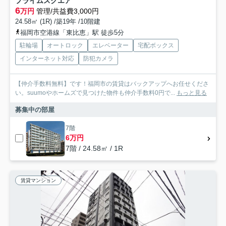
プライムスクエア
6
万円
管理/共益費3,000円
24.58㎡ (1R) /築19年 /10階建
福岡市空港線「東比恵」駅 徒歩5分
駐輪場
オートロック
エレベーター
宅配ボックス
インターネット対応
防犯カメラ
【仲介手数料無料】です！福岡市の賃貸はバックアップへお任せくださ
い。suumoやホームズで見つけた物件も仲介手数料0円で...
もっと見る
募集中の部屋
7階
6万円
7階 / 24.58㎡ / 1R
賃貸マンション