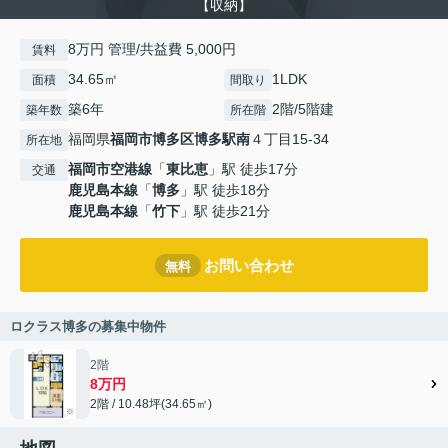
【収納】
8万円 管理/共益費 5,000円
賃料
34.65㎡
1LDK
面積
間取り
築6年
2階/5階建
築年数
所在階
福岡県
福岡市博多区
博多駅南
４丁目15-34
所在地
福岡市空港線
「
東比恵
」駅 徒歩17分
交通
鹿児島本線
「
博多
」駅 徒歩18分
鹿児島本線
「
竹下
」駅 徒歩21分
お問い合わせ
無料
ロクラス博多の募集中物件
2階
8万円
2階 / 10.48坪(34.65㎡)