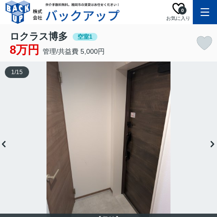
0
お気に入り
ロクラス博多
空室1
8万円
管理/共益費 5,000円
1
/
15