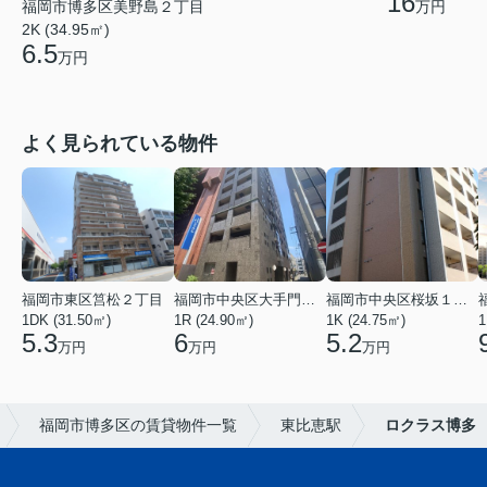
16
福岡市博多区美野島２丁目
万円
2K (34.95㎡)
6.5
万円
よく見られている物件
福岡市東区筥松２丁目
福岡市中央区大手門３丁目
福岡市中央区桜坂１丁目
1DK (31.50㎡)
1R (24.90㎡)
1K (24.75㎡)
1
5.3
6
5.2
万円
万円
万円
福岡市博多区の賃貸物件一覧
東比恵駅
ロクラス博多