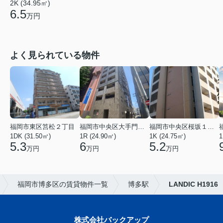
2K (34.95㎡)
6.5
万円
よく見られている物件
福岡市東区筥松２丁目
福岡市中央区大手門３丁目
福岡市中央区桜坂１丁目
1DK (31.50㎡)
1R (24.90㎡)
1K (24.75㎡)
1
5.3
6
5.2
万円
万円
万円
福岡市博多区の賃貸物件一覧
博多駅
LANDIC H1916
株式会社バックアップ