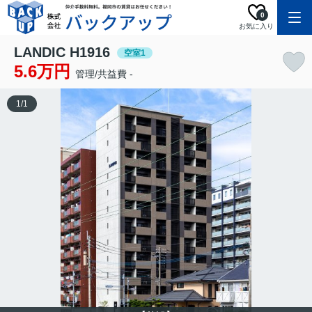
0
お気に入り
LANDIC H1916
空室1
5.6万円
管理/共益費 -
1
/
1