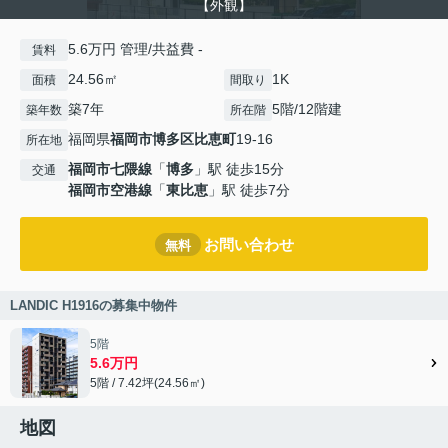
【外観】
5.6万円 管理/共益費 -
賃料
24.56㎡
1K
面積
間取り
築7年
5階/12階建
築年数
所在階
福岡県
福岡市博多区
比恵町
19-16
所在地
福岡市七隈線
「
博多
」駅 徒歩15分
交通
福岡市空港線
「
東比恵
」駅 徒歩7分
お問い合わせ
無料
LANDIC H1916の募集中物件
5階
5.6万円
5階 / 7.42坪(24.56㎡)
地図