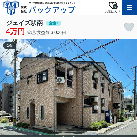
0
お気に入り
ジェイズ駅南
空室1
4万円
管理/共益費 3,000円
1
/
5