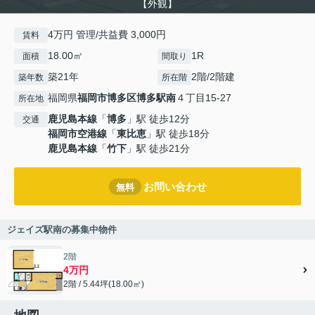
【外観】
4万円 管理/共益費 3,000円
賃料
18.00㎡
1R
面積
間取り
築21年
2階/2階建
築年数
所在階
福岡県
福岡市博多区
博多駅南
４丁目15-27
所在地
鹿児島本線
「
博多
」駅 徒歩12分
交通
福岡市空港線
「
東比恵
」駅 徒歩18分
鹿児島本線
「
竹下
」駅 徒歩21分
お問い合わせ
無料
ジェイズ駅南の募集中物件
2階
4万円
2階 / 5.44坪(18.00㎡)