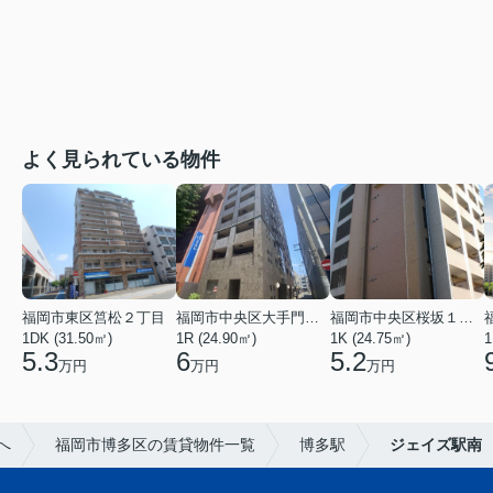
よく見られている物件
福岡市東区筥松２丁目
福岡市中央区大手門３丁目
福岡市中央区桜坂１丁目
1DK (31.50㎡)
1R (24.90㎡)
1K (24.75㎡)
1
5.3
6
5.2
万円
万円
万円
へ
福岡市博多区の賃貸物件一覧
博多駅
ジェイズ駅南