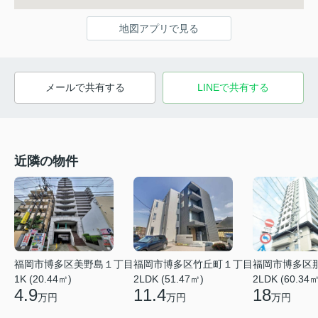
地図アプリで見る
メールで共有する
LINEで共有する
近隣の物件
福岡市博多区竹丘町１丁目
福岡市博多区
福岡市博多区美野島１丁目
2LDK (51.47㎡)
2LDK (60.34㎡
1K (20.44㎡)
11.4
18
4.9
万円
万円
万円