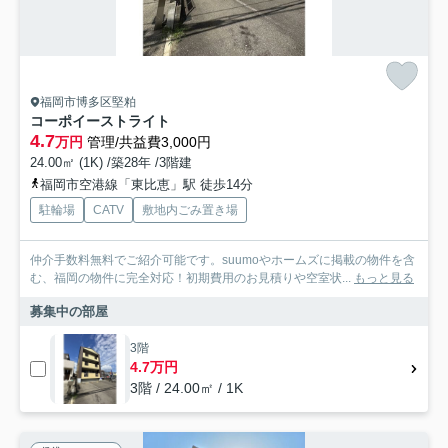
福岡市博多区堅粕
コーポイーストライト
4.7
万円
管理/共益費3,000円
24.00㎡ (1K) /築28年 /3階建
福岡市空港線「東比恵」駅 徒歩14分
駐輪場
CATV
敷地内ごみ置き場
仲介手数料無料でご紹介可能です。suumoやホームズに掲載の物件を含
む、福岡の物件に完全対応！初期費用のお見積りや空室状...
もっと見る
募集中の部屋
3階
4.7万円
3階 / 24.00㎡ / 1K