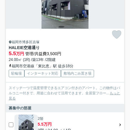
福岡市博多区吉塚
HALEIE空港通り
5.5
万円
管理/共益費3,500円
24.00㎡ (1R) /築13年 /2階建
福岡市空港線「東比恵」駅 徒歩18分
駐輪場
インターネット対応
敷地内ごみ置き場
スイッチ一つで温度管理できるエアコン付きのアパート。この物件はバ
ルコニー付きで、用途に合わせて活用できます。全居室フロー...
もっと
見る
募集中の部屋
2階
5.5万円