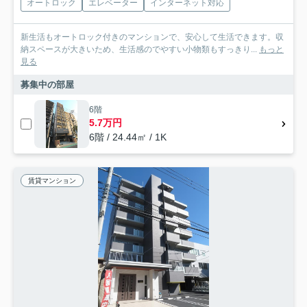
オートロック
エレベーター
インターネット対応
新生活もオートロック付きのマンションで、安心して生活できます。収
納スペースが大きいため、生活感のでやすい小物類もすっきり...
もっと
見る
募集中の部屋
6階
5.7万円
6階 / 24.44㎡ / 1K
賃貸マンション