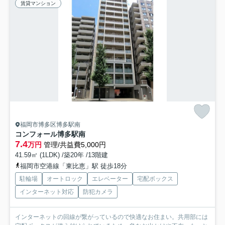
賃貸マンション
福岡市博多区博多駅南
コンフォール博多駅南
7.4
万円
管理/共益費5,000円
41.59㎡ (1LDK) /築20年 /13階建
福岡市空港線「東比恵」駅 徒歩18分
駐輪場
オートロック
エレベーター
宅配ボックス
インターネット対応
防犯カメラ
インターネットの回線が繋がっているので快適なお住まい。共用部には