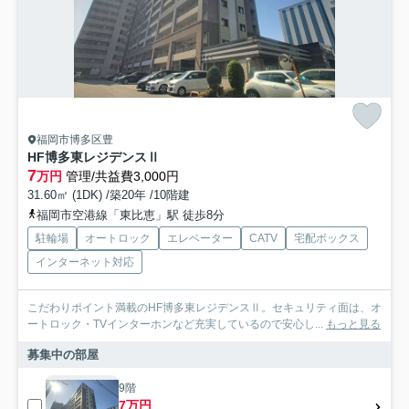
福岡市博多区豊
HF博多東レジデンスⅡ
7
万円
管理/共益費3,000円
31.60㎡ (1DK) /築20年 /10階建
福岡市空港線「東比恵」駅 徒歩8分
駐輪場
オートロック
エレベーター
CATV
宅配ボックス
インターネット対応
こだわりポイント満載のHF博多東レジデンスⅡ。セキュリティ面は、オ
ートロック・TVインターホンなど充実しているので安心し...
もっと見る
募集中の部屋
9階
7万円