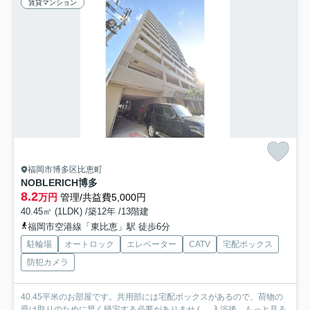
賃貸マンション
福岡市博多区比恵町
NOBLERICH博多
8.2
万円
管理/共益費5,000円
40.45㎡ (1LDK) /築12年 /13階建
福岡市空港線「東比恵」駅 徒歩6分
駐輪場
オートロック
エレベーター
CATV
宅配ボックス
防犯カメラ
40.45平米のお部屋です。共用部には宅配ボックスがあるので、荷物の
受け取りのために早く帰宅する必要がありません。入浴後...
もっと見る