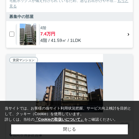
宅配ボックスが備え付けられているため、急なお出かけや不在...
もっと
見る
募集中の部屋
4階
7.4万円
4階 / 41.59㎡ / 1LDK
賃貸マンション
当サイトでは、お客様の当サイト利用状況把握、サービス向上検討を目的と
して、クッキー（Cookie）を使用しています。
詳しくは、当社の
「Cookieの取扱いについて」
をご確認ください。
閉じる
福岡市博多区吉塚