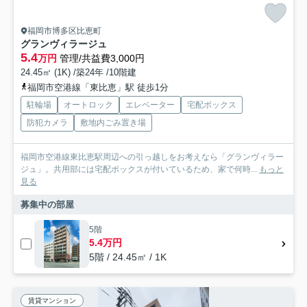
福岡市博多区比恵町
グランヴィラージュ
5.4
万円
管理/共益費3,000円
24.45㎡ (1K) /築24年 /10階建
福岡市空港線「東比恵」駅 徒歩1分
駐輪場
オートロック
エレベーター
宅配ボックス
防犯カメラ
敷地内ごみ置き場
福岡市空港線東比恵駅周辺への引っ越しをお考えなら「グランヴィラー
ジュ」。共用部には宅配ボックスが付いているため、家で何時...
もっと
見る
募集中の部屋
5階
5.4万円
5階 / 24.45㎡ / 1K
賃貸マンション