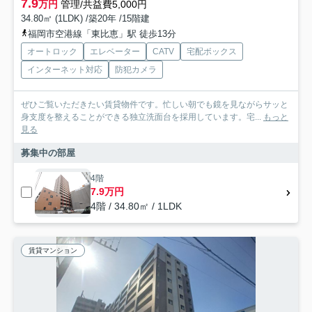
7.9
万円
管理/共益費5,000円
34.80㎡ (1LDK) /築20年 /15階建
福岡市空港線「東比恵」駅 徒歩13分
オートロック
エレベーター
CATV
宅配ボックス
インターネット対応
防犯カメラ
ぜひご覧いただきたい賃貸物件です。忙しい朝でも鏡を見ながらサッと
身支度を整えることができる独立洗面台を採用しています。宅...
もっと
見る
募集中の部屋
4階
7.9万円
4階 / 34.80㎡ / 1LDK
賃貸マンション