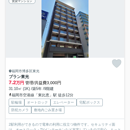
賃貸マンション
福岡市博多区東光
ブラン東光
7.2
万円
管理/共益費3,000円
31.10㎡ (1K) /築5年 /9階建
福岡市空港線「東比恵」駅 徒歩12分
駐輪場
オートロック
エレベーター
宅配ボックス
防犯カメラ
敷地内ごみ置き場
2駅利用ができるので電車の利用に役立つ物件です。セキュリティ面
は、オートロック・TVインターホンなど充実しているので安心...
もっと