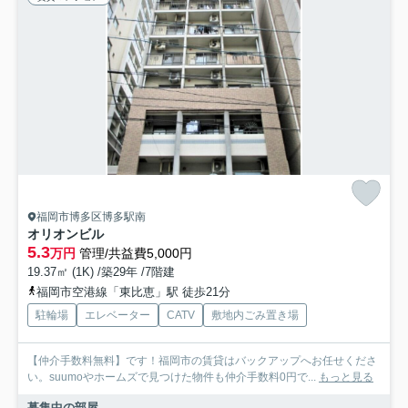
福岡市博多区博多駅南
オリオンビル
5.3
万円
管理/共益費5,000円
19.37㎡ (1K) /築29年 /7階建
福岡市空港線「東比恵」駅 徒歩21分
駐輪場
エレベーター
CATV
敷地内ごみ置き場
【仲介手数料無料】です！福岡市の賃貸はバックアップへお任せくださ
い。suumoやホームズで見つけた物件も仲介手数料0円で...
もっと見る
募集中の部屋