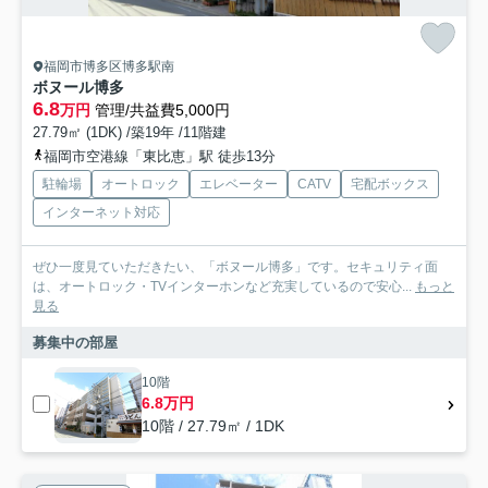
福岡市博多区博多駅南
ボヌール博多
6.8
万円
管理/共益費5,000円
27.79㎡ (1DK) /築19年 /11階建
福岡市空港線「東比恵」駅 徒歩13分
駐輪場
オートロック
エレベーター
CATV
宅配ボックス
インターネット対応
ぜひ一度見ていただきたい、「ボヌール博多」です。セキュリティ面
は、オートロック・TVインターホンなど充実しているので安心...
もっと
見る
募集中の部屋
10階
6.8万円
10階 / 27.79㎡ / 1DK