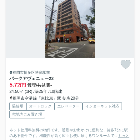
福岡市博多区博多駅前
パークアヴェニュー22
5.7
万円
管理/共益費-
24.50㎡ (1R) /築25年 /10階建
福岡市空港線「東比恵」駅 徒歩20分
駐輪場
オートロック
エレベーター
インターネット対応
敷地内ごみ置き場
ネット使用料無料の物件です。通勤やお出かけに便利な、徒歩7分に駅
のある物件です。機能性が高く広々お使い頂けるワンルームで...
もっと