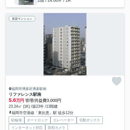
2階 / 24.00㎡ / 1R
賃貸マンション
福岡市博多区博多駅南
リファレンス駅南
5.6
万円
管理/共益費3,000円
23.24㎡ (1K) /築23年 /13階建
福岡市空港線「東比恵」駅 徒歩12分
駐輪場
オートロック
エレベーター
宅配ボックス
インターネット対応
防犯カメラ