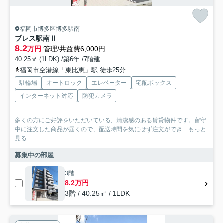
福岡市博多区博多駅南
ブレス駅南Ⅱ
8.2
万円
管理/共益費6,000円
40.25㎡ (1LDK) /築6年 /7階建
福岡市空港線「東比恵」駅 徒歩25分
駐輪場
オートロック
エレベーター
宅配ボックス
インターネット対応
防犯カメラ
多くの方にご好評をいただいている、清潔感のある賃貸物件です。留守
中に注文した商品が届くので、配送時間を気にせず注文ができ...
もっと
見る
募集中の部屋
3階
8.2万円
3階 / 40.25㎡ / 1LDK