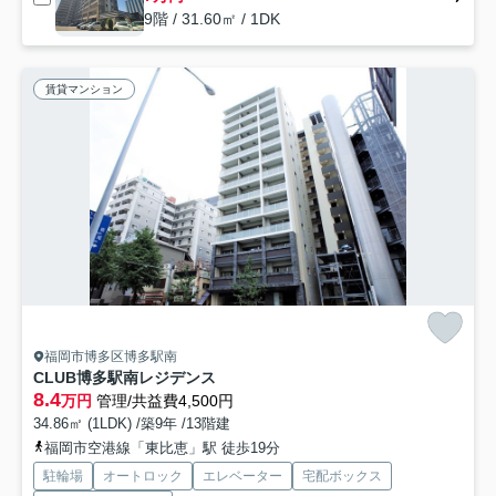
9階 / 31.60㎡ / 1DK
賃貸マンション
福岡市博多区博多駅南
CLUB博多駅南レジデンス
8.4
万円
管理/共益費4,500円
34.86㎡ (1LDK) /築9年 /13階建
福岡市空港線「東比恵」駅 徒歩19分
駐輪場
オートロック
エレベーター
宅配ボックス