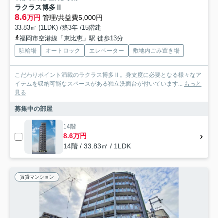
ラクラス博多Ⅱ
8.6
万円
管理/共益費5,000円
33.83㎡ (1LDK) /築3年 /15階建
福岡市空港線「東比恵」駅 徒歩13分
駐輪場
オートロック
エレベーター
敷地内ごみ置き場
こだわりポイント満載のラクラス博多Ⅱ。身支度に必要となる様々なア
イテムを収納可能なスペースがある独立洗面台が付いています...
もっと
見る
募集中の部屋
14階
8.6万円
14階 / 33.83㎡ / 1LDK
賃貸マンション