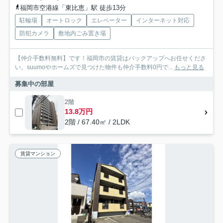
福岡市空港線「東比恵」駅 徒歩13分
駐輪場
オートロック
エレベーター
インターネット対応
防犯カメラ
敷地内ごみ置き場
【仲介手数料無料】です！福岡市の賃貸はバックアップへお任せくださ
い。suumoやホームズで見つけた物件も仲介手数料0円で...
もっと見る
募集中の部屋
2階
13.8万円
2階 / 67.40㎡ / 2LDK
賃貸マンション