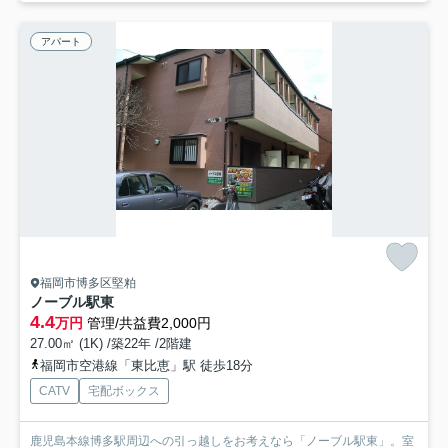
アパート
福岡市博多区堅粕
ノーブル駅東
4.4
万円
管理/共益費2,000円
27.00㎡ (1K) /築22年 /2階建
福岡市空港線「東比恵」駅 徒歩18分
CATV
宅配ボックス
鹿児島本線博多駅周辺への引っ越しをお考えなら「ノーブル駅東」。室