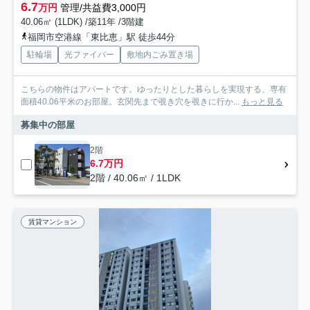
6.7
万円
管理/共益費3,000円
40.06㎡ (1LDK) /築11年 /3階建
福岡市空港線「東比恵」駅 徒歩44分
駐輪場
光ファイバー
敷地内ごみ置き場
こちらの物件はアパートです。ゆったりとした暮らしを実現する、専有
面積40.06平米のお部屋。玄関先まで覗き穴を覗きに行か...
もっと見る
募集中の部屋
2階
6.7万円
2階 / 40.06㎡ / 1LDK
賃貸マンション