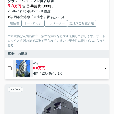
グランドシャルマン博多駅前
5.8
万円
管理/共益費4,000円
23.46㎡ (1K) /築19年 /10階建
福岡市空港線「東比恵」駅 徒歩22分
駐輪場
オートロック
エレベーター
敷地内ごみ置き場
室内設備は洗面所独立・浴室乾燥機など大変充実しております。オート
ロックと玄関の鍵で二重で守られているので安全性に優れてお...
もっと
見る
募集中の部屋
4階
5.8万円
4階 / 23.46㎡ / 1K
アパート