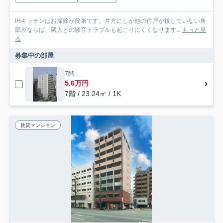
IHキッチンはお掃除が簡単です。片方にしか他の住戸が接していない角
部屋ならば、隣人との騒音トラブルも起こりにくくなります...
もっと見
る
募集中の部屋
7階
5.6万円
7階 / 23.24㎡ / 1K
賃貸マンション