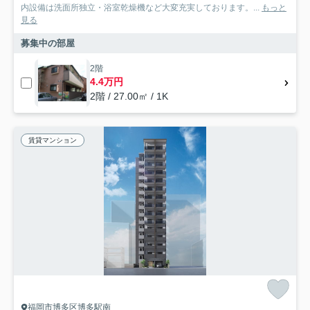
内設備は洗面所独立・浴室乾燥機など大変充実しております。...
もっと
見る
募集中の部屋
2階
4.4万円
2階 / 27.00㎡ / 1K
賃貸マンション
福岡市博多区博多駅南