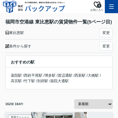
0
お気に入り
福岡市空港線 東比恵駅の賃貸物件一覧(5ページ目)
東比恵駅
変更
条件から探す
変更
おすすめの駅
薬院駅
/
西鉄平尾駅
/
博多駅
/
渡辺通駅
/
西新駅
/
大橋駅
/
高宮駅
/
竹下駅
/
別府駅
/
薬院大通駅
162
棟
164
件
賃貸マンション