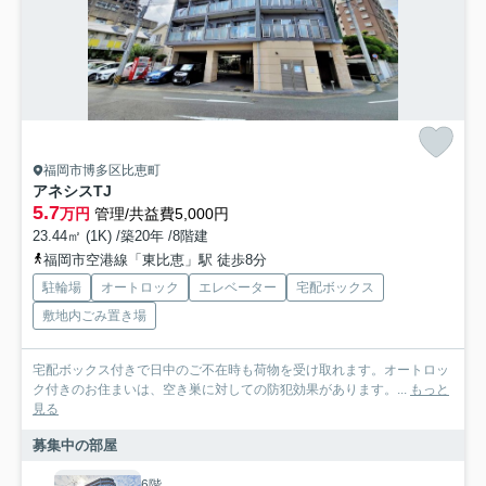
福岡市博多区比恵町
アネシスTJ
5.7
万円
管理/共益費5,000円
23.44㎡ (1K) /築20年 /8階建
福岡市空港線「東比恵」駅 徒歩8分
駐輪場
オートロック
エレベーター
宅配ボックス
敷地内ごみ置き場
宅配ボックス付きで日中のご不在時も荷物を受け取れます。オートロッ
ク付きのお住まいは、空き巣に対しての防犯効果があります。...
もっと
見る
募集中の部屋
6階