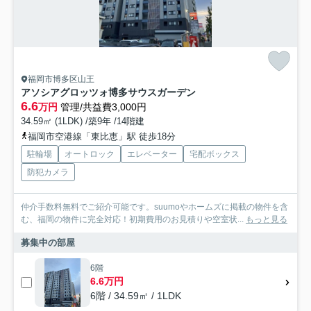
福岡市博多区山王
アソシアグロッツォ博多サウスガーデン
6.6
万円
管理/共益費3,000円
34.59㎡ (1LDK) /築9年 /14階建
福岡市空港線「東比恵」駅 徒歩18分
駐輪場
オートロック
エレベーター
宅配ボックス
防犯カメラ
仲介手数料無料でご紹介可能です。suumoやホームズに掲載の物件を含
む、福岡の物件に完全対応！初期費用のお見積りや空室状...
もっと見る
募集中の部屋
6階
6.6万円
6階 / 34.59㎡ / 1LDK