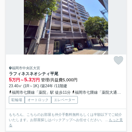
福岡市中央区大宮
ラフィネスネオシティ平尾
5
5.3
万円～
万円
管理/共益費5,000円
23.40㎡ (1R～1K) /築24年 /11階建
福岡市七隈線「薬院」駅 徒歩11分
福岡市七隈線「薬院大通」駅 徒歩14分
駐輪場
オートロック
エレベーター
もちろん、こちらのお部屋も仲介手数料無料もしくは半額以下でご紹介
いたします。お部屋探しはバックアップへお任せください。 ...
もっと見
る