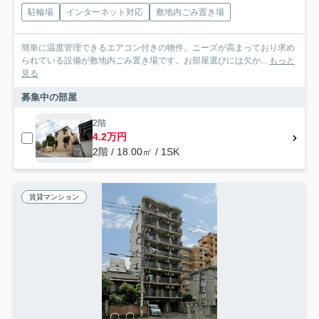
駐輪場
インターネット対応
敷地内ごみ置き場
簡単に温度管理できるエアコン付きの物件。ニーズが高まっており求め
られている設備が敷地内ごみ置き場です。お部屋選びには欠か...
もっと
見る
募集中の部屋
2階
4.2万円
2階 / 18.00㎡ / 1SK
賃貸マンション