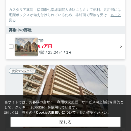
カスタリア薬院：福岡市七隈線薬院大通駅にも近くて便利。共用部には
宅配ボックスが備え付けられているため、非対面で荷物を受け...
もっと
見る
募集中の部屋
7階
6.7万円
7階 / 23.24㎡ / 1R
賃貸マンション
当サイトでは、お客様の当サイト利用状況把握、サービス向上検討を目的と
して、クッキー（Cookie）を使用しています。
詳しくは、当社の
「Cookieの取扱いについて」
をご確認ください。
閉じる