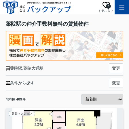
0
お気に入り
薬院駅の仲介手数料無料の賃貸物件
薬院駅,薬院大通駅
変更
条件から探す
変更
404
棟
409
件
賃貸マンション