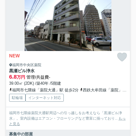
NEW
福岡市中央区薬院
黒瀬ビル浄水
6.8
万円
管理/共益費-
39.00㎡ (2DK) /築40年 /5階建
福岡市七隈線「薬院大通」駅 徒歩2分
西鉄大牟田線「薬院」駅 徒歩8分
駐輪場
インターネット対応
福岡市七隈線薬院大通駅周辺への引っ越しをお考えなら「黒瀬ビル浄
水」。室内設備はエアコン・フローリングなど豊富に揃っており...
もっ
と見る
募集中の部屋