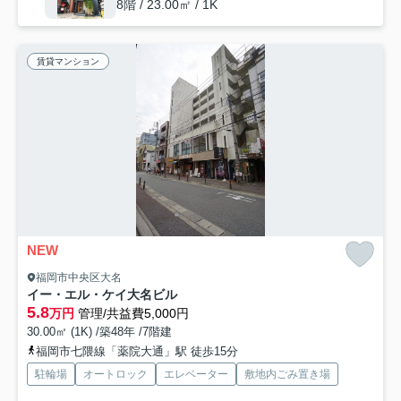
8階 / 23.00㎡ / 1K
賃貸マンション
NEW
福岡市中央区大名
イー・エル・ケイ大名ビル
5.8
万円
管理/共益費5,000円
30.00㎡ (1K) /築48年 /7階建
福岡市七隈線「薬院大通」駅 徒歩15分
駐輪場
オートロック
エレベーター
敷地内ごみ置き場