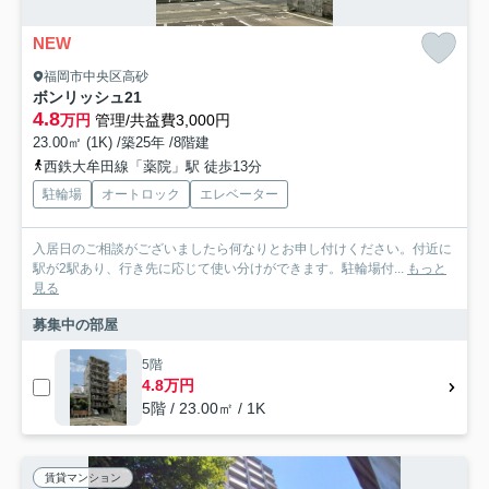
NEW
福岡市中央区高砂
ボンリッシュ21
4.8
万円
管理/共益費3,000円
23.00㎡ (1K) /築25年 /8階建
西鉄大牟田線「薬院」駅 徒歩13分
駐輪場
オートロック
エレベーター
入居日のご相談がございましたら何なりとお申し付けください。付近に
駅が2駅あり、行き先に応じて使い分けができます。駐輪場付...
もっと
見る
募集中の部屋
5階
4.8万円
5階 / 23.00㎡ / 1K
賃貸マンション