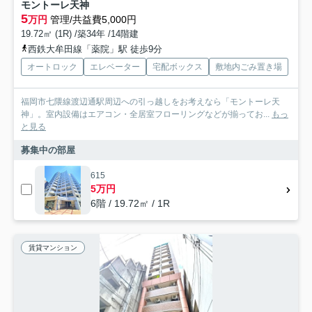
モントーレ天神
5
万円
管理/共益費5,000円
19.72㎡ (1R) /築34年 /14階建
西鉄大牟田線「薬院」駅 徒歩9分
オートロック
エレベーター
宅配ボックス
敷地内ごみ置き場
福岡市七隈線渡辺通駅周辺への引っ越しをお考えなら「モントーレ天
神」。室内設備はエアコン・全居室フローリングなどが揃ってお...
もっ
と見る
募集中の部屋
615
5万円
6階 / 19.72㎡ / 1R
賃貸マンション