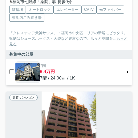
福岡市七隈線「薬院」駅 徒歩9分
駐輪場
オートロック
エレベーター
CATV
光ファイバー
敷地内ごみ置き場
「クレスティア天神サウス」：福岡市中央区エリアの新居にピッタリ。
収納はシューズボックス・天袋など豊富なので、広々と空間を...
もっと
見る
募集中の部屋
7階
6.4万円
7階 / 24.90㎡ / 1K
賃貸マンション