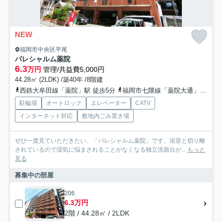
NEW
福岡市中央区平尾
パレシャルム薬院
6.3
万円
管理/共益費5,000円
44.28㎡ (2LDK) /築40年 /8階建
西鉄大牟田線「薬院」駅 徒歩5分
福岡市七隈線「薬院大通」駅 徒歩10分
駐輪場
オートロック
エレベーター
CATV
インターネット対応
敷地内ごみ置き場
ぜひ一度見ていただきたい、「パレシャルム薬院」です。浴室と切り離
されているので湿気に悩まされることがなくなる独立洗面台が...
もっと
見る
募集中の部屋
206
6.3万円
2階 / 44.28㎡ / 2LDK