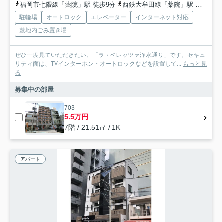
福岡市七隈線「薬院」駅 徒歩9分
西鉄大牟田線「薬院」駅 徒歩9分
駐輪場
オートロック
エレベーター
インターネット対応
敷地内ごみ置き場
ぜひ一度見ていただきたい、「ラ・ベレッツァ浄水通り」です。セキュ
リティ面は、TVインターホン・オートロックなどを設置して...
もっと見
る
募集中の部屋
703
5.5万円
7階 / 21.51㎡ / 1K
アパート