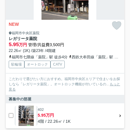
NEW
福岡市中央区薬院
レガリータ薬院
5.95
万円
管理/共益費3,500円
22.26㎡ (1K) /築23年 /4階建
福岡市七隈線「薬院」駅 徒歩4分
西鉄大牟田線「薬院」駅 徒歩4分
駐輪場
オートロック
CATV
こだわりで選びたい方におすすめ。福岡市中央区エリアで住まいをお探
しなら「レガリータ薬院」。オートロック機能が付いているの...
もっと
見る
募集中の部屋
402
5.95万円
4階 / 22.26㎡ / 1K