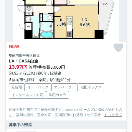
NEW
福岡市中央区白金
LA・CASA白金
13.9
万円
管理/共益費5,000円
54.92㎡ (2LDK) /築6年 /12階建
福岡市七隈線「薬院」駅 徒歩11分
駐輪場
オートロック
エレベーター
宅配ボックス
インターネット対応
防犯カメラ
仲介手数料無料でご紹介可能です。suumoやホームズに掲載の物件を含
む、福岡の物件に完全対応！初期費用のお見積りや空室状...
もっと見る
募集中の部屋