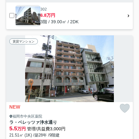
302
6.8万円
3階 / 39.00㎡ / 2DK
賃貸マンション
NEW
福岡市中央区薬院
ラ・ベレッツァ浄水通り
5.5
万円
管理/共益費3,000円
21.51㎡ (1K) /築28年 /9階建