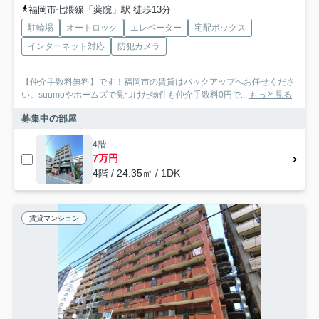
福岡市七隈線「薬院」駅 徒歩13分
駐輪場
オートロック
エレベーター
宅配ボックス
インターネット対応
防犯カメラ
【仲介手数料無料】です！福岡市の賃貸はバックアップへお任せくださ
い。suumoやホームズで見つけた物件も仲介手数料0円で...
もっと見る
募集中の部屋
4階
7万円
4階 / 24.35㎡ / 1DK
賃貸マンション