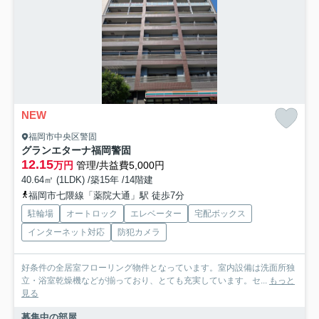
NEW
福岡市中央区警固
グランエターナ福岡警固
12.15
万円
管理/共益費5,000円
40.64㎡ (1LDK) /築15年 /14階建
福岡市七隈線「薬院大通」駅 徒歩7分
駐輪場
オートロック
エレベーター
宅配ボックス
インターネット対応
防犯カメラ
好条件の全居室フローリング物件となっています。室内設備は洗面所独
立・浴室乾燥機などが揃っており、とても充実しています。セ...
もっと
見る
募集中の部屋