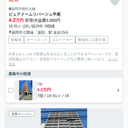
NEW
福岡市南区大楠
ピュアドームリバージュ平尾
4.2
万円
管理/共益費3,000円
18.91㎡ (1K) /築29年 /9階建
福岡市七隈線「薬院」駅 徒歩15分
駐輪場
オートロック
エレベーター
敷地内ごみ置き場
外装もおしゃれで快適な生活をおくることができるマンションです。室
内設備はエアコン・全居室フローリングなど豊富に揃っており...
もっと
見る
募集中の部屋
7階
4.2万円
7階 / 18.91㎡ / 1K
賃貸マンション