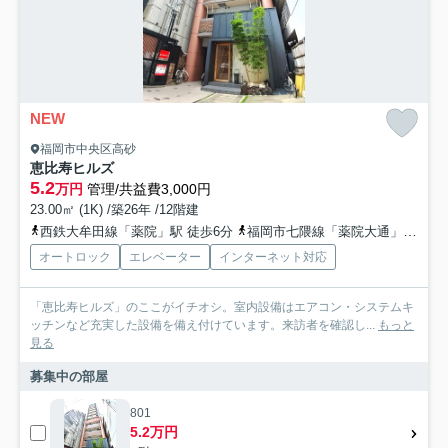
NEW
福岡市中央区高砂
恵比寿ヒルズ
5.2
万円
管理/共益費3,000円
23.00㎡ (1K) /築26年 /12階建
西鉄大牟田線「薬院」駅 徒歩6分
福岡市七隈線「薬院大通」駅 徒歩13分
オートロック
エレベーター
インターネット対応
「恵比寿ヒルズ」のここがイチオシ。室内設備はエアコン・システムキ
ッチンなど充実した設備を備え付けています。来訪者を確認し...
もっと
見る
募集中の部屋
801
5.2万円