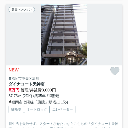
賃貸マンション
NEW
福岡市中央区清川
ダイナコート天神南
6
万円
管理/共益費3,000円
37.73㎡ (2DK) /築35年 /13階建
福岡市七隈線「薬院」駅 徒歩15分
駐輪場
オートロック
エレベーター
新生活を失敗せず、スタートさせたいならこちらの「ダイナコート天神