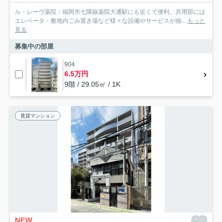
ル・レーヴ薬院：福岡市七隈線薬院大通駅にも近くて便利。共用部には
エレベータ・敷地内ごみ置き場など様々な設備やサービスが揃...
もっと
見る
募集中の部屋
904
6.5万円
9階 / 29.05㎡ / 1K
賃貸マンション
NEW