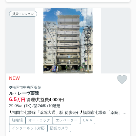
賃貸マンション
NEW
福岡市中央区薬院
ル・レーヴ薬院
6.5
万円
管理/共益費4,000円
29.05㎡ (1K) /築24年 /10階建
福岡市七隈線「薬院大通」駅 徒歩6分
福岡市七隈線「薬院」駅 徒歩11分
駐輪場
オートロック
エレベーター
CATV
インターネット対応
防犯カメラ