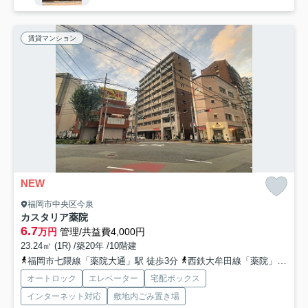
賃貸マンション
NEW
福岡市中央区今泉
カスタリア薬院
6.7
万円
管理/共益費4,000円
23.24㎡ (1R) /築20年 /10階建
福岡市七隈線「薬院大通」駅 徒歩3分
西鉄大牟田線「薬院」駅 徒歩6分
オートロック
エレベーター
宅配ボックス
インターネット対応
敷地内ごみ置き場