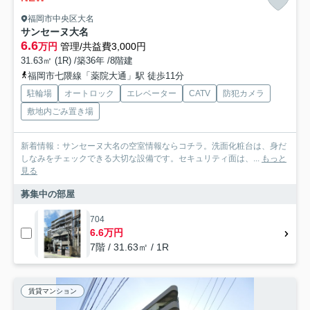
福岡市中央区大名
サンセーヌ大名
6.6
万円
管理/共益費3,000円
31.63㎡ (1R) /築36年 /8階建
福岡市七隈線「薬院大通」駅 徒歩11分
駐輪場
オートロック
エレベーター
CATV
防犯カメラ
敷地内ごみ置き場
新着情報：サンセーヌ大名の空室情報ならコチラ。洗面化粧台は、身だ
しなみをチェックできる大切な設備です。セキュリティ面は、...
もっと
見る
募集中の部屋
704
6.6万円
7階 / 31.63㎡ / 1R
賃貸マンション