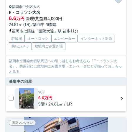
福岡市中央区大名
F・コラソン大名
6.6
万円
管理/共益費4,000円
24.81㎡ (1R) /築26年 /9階建
福岡市七隈線「薬院大通」駅 徒歩11分
駐輪場
オートロック
エレベーター
インターネット対応
防犯カメラ
敷地内ごみ置き場
福岡市空港線赤坂駅周辺への引っ越しをお考えなら「F・コラソン大
名」。共用部には敷地内ごみ置き場・エレベータなどが揃ってお...
もっ
と見る
募集中の部屋
903
6.6万円
9階 / 24.81㎡ / 1R
賃貸マンション