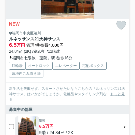
NEW
福岡市中央区清川
ルネッサンス21天神サウス
6.5
万円
管理/共益費4,000円
24.84㎡ (2K) /築20年 /11階建
福岡市七隈線「薬院」駅 徒歩16分
駐輪場
オートロック
エレベーター
宅配ボックス
敷地内ごみ置き場
新生活を失敗せず、スタートさせたいならこちらの「ルネッサンス21天
神サウス」はいかがでしょうか。化粧品やスタイリング剤な...
もっと見
る
募集中の部屋
9階
6.5万円
9階 / 24.84㎡ / 2K