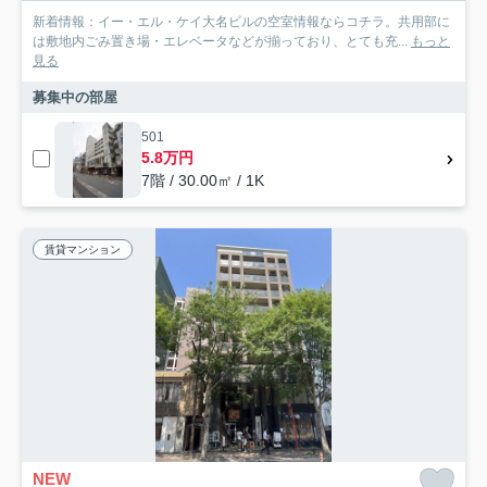
新着情報：イー・エル・ケイ大名ビルの空室情報ならコチラ。共用部に
は敷地内ごみ置き場・エレベータなどが揃っており、とても充...
もっと
見る
募集中の部屋
501
5.8万円
7階 / 30.00㎡ / 1K
賃貸マンション
NEW