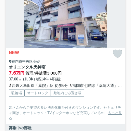
NEW
福岡市中央区高砂
オリエンタル天神南
7.6
万円
管理/共益費3,000円
37.00㎡ (1LDK) /築14年 /4階建
西鉄大牟田線「薬院」駅 徒歩6分
福岡市七隈線「薬院大通」駅 徒歩12分
駐輪場
オートロック
敷地内ごみ置き場
皆さんからご要望の多い洗面化粧台付きのマンションです。セキュリテ
ィ面は、オートロック・TVインターホンなど充実しているの...
もっと見
る
募集中の部屋