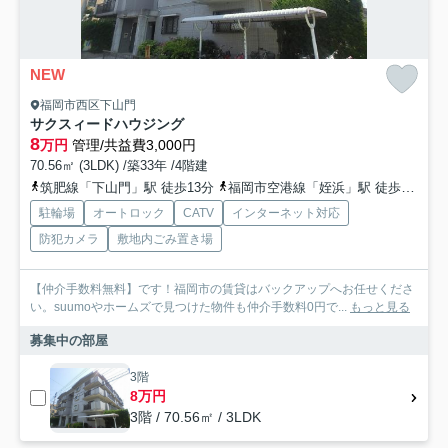
NEW
福岡市西区下山門
サクスィードハウジング
8
万円
管理/共益費3,000円
70.56㎡ (3LDK) /築33年 /4階建
筑肥線「下山門」駅 徒歩13分
福岡市空港線「姪浜」駅 徒歩12分
駐輪場
オートロック
CATV
インターネット対応
防犯カメラ
敷地内ごみ置き場
【仲介手数料無料】です！福岡市の賃貸はバックアップへお任せくださ
い。suumoやホームズで見つけた物件も仲介手数料0円で...
もっと見る
募集中の部屋
3階
8万円
3階 / 70.56㎡ / 3LDK