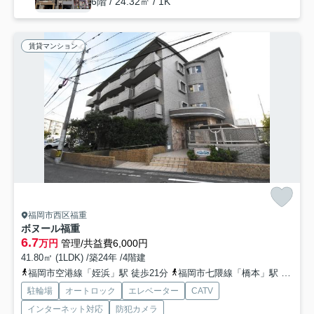
6階 / 24.32㎡ / 1K
賃貸マンション
福岡市西区福重
ボヌール福重
6.7
万円
管理/共益費6,000円
41.80㎡ (1LDK) /築24年 /4階建
福岡市空港線「姪浜」駅 徒歩21分
福岡市七隈線「橋本」駅 徒歩25分
駐輪場
オートロック
エレベーター
CATV
インターネット対応
防犯カメラ