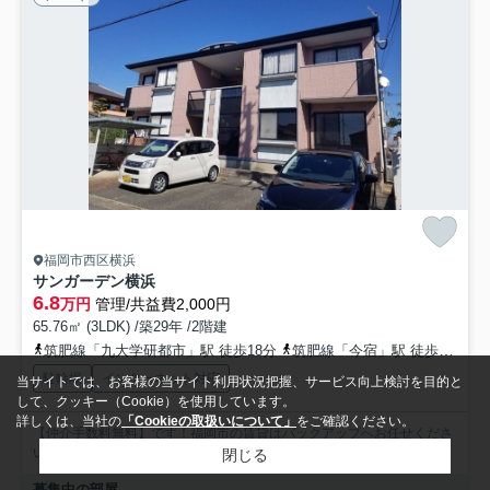
福岡市西区横浜
サンガーデン横浜
6.8
万円
管理/共益費2,000円
65.76㎡ (3LDK) /築29年 /2階建
筑肥線「九大学研都市」駅 徒歩18分
筑肥線「今宿」駅 徒歩16分
駐輪場
インターネット対応
当サイトでは、お客様の当サイト利用状況把握、サービス向上検討を目的と
して、クッキー（Cookie）を使用しています。
詳しくは、当社の
「Cookieの取扱いについて」
をご確認ください。
【仲介手数料無料】です！福岡市の賃貸はバックアップへお任せくださ
い。suumoやホームズで見つけた物件も仲介手数料0円で...
もっと見る
閉じる
募集中の部屋