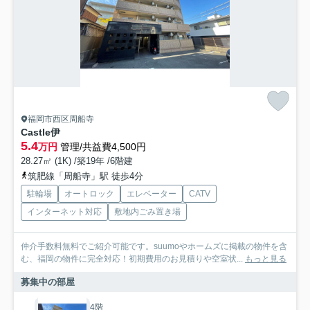
福岡市西区周船寺
Castle伊
5.4
万円
管理/共益費4,500円
28.27㎡ (1K) /築19年 /6階建
筑肥線「周船寺」駅 徒歩4分
駐輪場
オートロック
エレベーター
CATV
インターネット対応
敷地内ごみ置き場
仲介手数料無料でご紹介可能です。suumoやホームズに掲載の物件を含
む、福岡の物件に完全対応！初期費用のお見積りや空室状...
もっと見る
募集中の部屋
4階