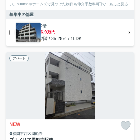
い。suumoやホームズで見つけた物件も仲介手数料0円で...
もっと見る
募集中の部屋
2階
6.9万円
2階 / 35.28㎡ / 1LDK
アパート
NEW
福岡市西区周船寺
プルメリア周船寺駅前