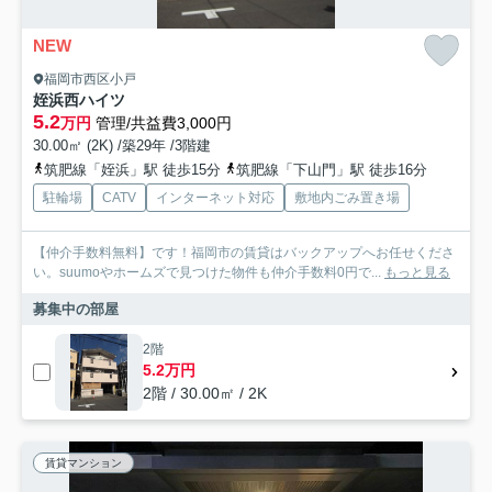
NEW
福岡市西区小戸
姪浜西ハイツ
5.2
万円
管理/共益費3,000円
30.00㎡ (2K) /築29年 /3階建
筑肥線「姪浜」駅 徒歩15分
筑肥線「下山門」駅 徒歩16分
駐輪場
CATV
インターネット対応
敷地内ごみ置き場
【仲介手数料無料】です！福岡市の賃貸はバックアップへお任せくださ
い。suumoやホームズで見つけた物件も仲介手数料0円で...
もっと見る
募集中の部屋
2階
5.2万円
2階 / 30.00㎡ / 2K
賃貸マンション