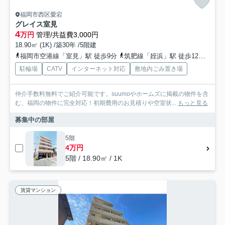
福岡市西区愛宕
グレイス室見
4
万円
管理/共益費3,000円
18.90㎡ (1K) /築30年 /5階建
福岡市空港線「室見」駅 徒歩9分
筑肥線「姪浜」駅 徒歩12分
福岡
駐輪場
CATV
インターネット対応
敷地内ごみ置き場
仲介手数料無料でご紹介可能です。suumoやホームズに掲載の物件を含
む、福岡の物件に完全対応！初期費用のお見積りや空室状...
もっと見る
募集中の部屋
5階
4万円
5階 / 18.90㎡ / 1K
賃貸マンション