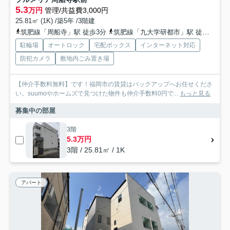
5.3
万円
管理/共益費3,000円
25.81㎡ (1K) /築5年 /3階建
筑肥線「周船寺」駅 徒歩3分
筑肥線「九大学研都市」駅 徒歩21分
駐輪場
オートロック
宅配ボックス
インターネット対応
防犯カメラ
敷地内ごみ置き場
【仲介手数料無料】です！福岡市の賃貸はバックアップへお任せくださ
い。suumoやホームズで見つけた物件も仲介手数料0円で...
もっと見る
募集中の部屋
3階
5.3万円
3階 / 25.81㎡ / 1K
アパート