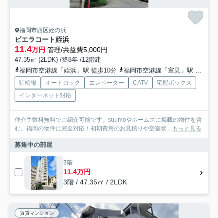
福岡市西区姪の浜
ビエラコート姪浜
11.4
万円
管理/共益費5,000円
47.35㎡ (2LDK) /築8年 /12階建
福岡市空港線「姪浜」駅 徒歩10分
福岡市空港線「室見」駅 徒歩14分
駐輪場
オートロック
エレベーター
CATV
宅配ボックス
インターネット対応
仲介手数料無料でご紹介可能です。suumoやホームズに掲載の物件を含
む、福岡の物件に完全対応！初期費用のお見積りや空室状...
もっと見る
募集中の部屋
3階
11.4万円
3階 / 47.35㎡ / 2LDK
賃貸マンション