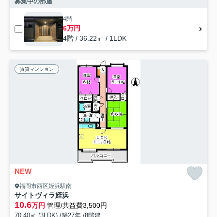
募集中の部屋
4階
6万円
4階 / 36.22㎡ / 1LDK
賃貸マンション
NEW
福岡市西区姪浜駅南
サイトヴィラ姪浜
10.6
万円
管理/共益費3,500円
70.40㎡ (3LDK) /築27年 /8階建