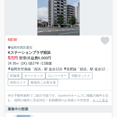
NEW
福岡市西区愛宕
Kステーションプラザ姪浜
5
万円
管理/共益費6,000円
24.30㎡ (1K) /築27年 /11階建
福岡市空港線「姪浜」駅 徒歩12分
筑肥線「姪浜」駅 徒歩12分
福
駐輪場
オートロック
エレベーター
宅配ボックス
防犯カメラ
敷地内ごみ置き場
仲介手数料無料でご紹介可能です。suumoやホームズに掲載の物件を含
む、福岡の物件に完全対応！初期費用のお見積りや空室状...
もっと見る
募集中の部屋