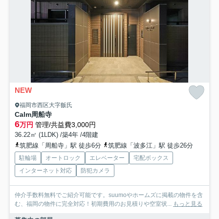
NEW
福岡市西区大字飯氏
Calm周船寺
6
万円
管理/共益費3,000円
36.22㎡ (1LDK) /築4年 /4階建
筑肥線「周船寺」駅 徒歩6分
筑肥線「波多江」駅 徒歩26分
駐輪場
オートロック
エレベーター
宅配ボックス
インターネット対応
防犯カメラ
仲介手数料無料でご紹介可能です。suumoやホームズに掲載の物件を含
む、福岡の物件に完全対応！初期費用のお見積りや空室状...
もっと見る