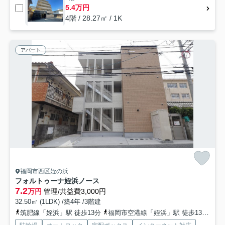
5.4万円
4階 / 28.27㎡ / 1K
アパート
福岡市西区姪の浜
フォルトゥーナ姪浜ノース
7.2
万円
管理/共益費3,000円
32.50㎡ (1LDK) /築4年 /3階建
筑肥線「姪浜」駅 徒歩13分
福岡市空港線「姪浜」駅 徒歩13分
福