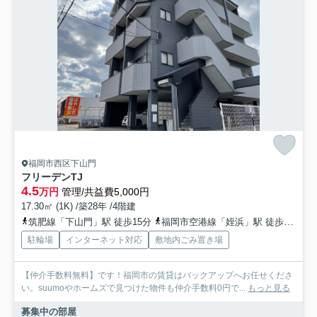
福岡市西区下山門
フリーデンTJ
4.5
万円
管理/共益費5,000円
17.30㎡ (1K) /築28年 /4階建
筑肥線「下山門」駅 徒歩15分
福岡市空港線「姪浜」駅 徒歩19分
駐輪場
インターネット対応
敷地内ごみ置き場
【仲介手数料無料】です！福岡市の賃貸はバックアップへお任せくださ
い。suumoやホームズで見つけた物件も仲介手数料0円で...
もっと見る
募集中の部屋