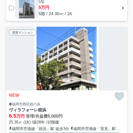
5階
5万円
5階 / 24.30㎡ / 1K
賃貸マンション
NEW
福岡市西区姪の浜
ヴィラフォーレ姪浜
6.5
万円
管理/共益費5,000円
25.35㎡ (1K) /築28年 /10階建
福岡市空港線「姪浜」駅 徒歩3分
福岡市空港線「室見」駅 徒歩20分