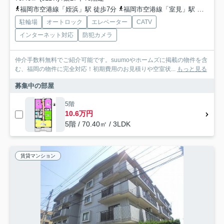
福岡市空港線「姪浜」駅 徒歩7分
福岡市空港線「室見」駅 徒歩13分
駐輪場
オートロック
エレベーター
CATV
インターネット対応
防犯カメラ
仲介手数料無料でご紹介可能です。suumoやホームズに掲載の物件を含
む、福岡の物件に完全対応！初期費用のお見積りや空室状...
もっと見る
募集中の部屋
5階
10.6万円
5階 / 70.40㎡ / 3LDK
賃貸マンション