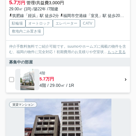
5.7
万円
管理/共益費3,000円
29.00㎡ (1R) /築22年 /7階建
筑肥線「姪浜」駅 徒歩2分
福岡市空港線「室見」駅 徒歩20分
筑肥
駐輪場
オートロック
エレベーター
CATV
敷地内ごみ置き場
仲介手数料無料でご紹介可能です。suumoやホームズに掲載の物件を含
む、福岡の物件に完全対応！初期費用のお見積りや空室状...
もっと見る
募集中の部屋
4階
5.7万円
4階 / 29.00㎡ / 1R
賃貸マンション