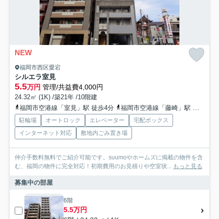
NEW
福岡市西区愛宕
シルエラ室見
5.5
万円
管理/共益費4,000円
24.32㎡ (1K) /築21年 /10階建
福岡市空港線「室見」駅 徒歩4分
福岡市空港線「藤崎」駅 徒歩16分
駐輪場
オートロック
エレベーター
宅配ボックス
インターネット対応
敷地内ごみ置き場
仲介手数料無料でご紹介可能です。suumoやホームズに掲載の物件を含
む、福岡の物件に完全対応！初期費用のお見積りや空室状...
もっと見る
募集中の部屋
6階
5.5万円