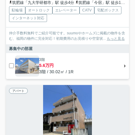
筑肥線「九大学研都市」駅 徒歩4分
筑肥線「今宿」駅 徒歩18分
筑
駐輪場
オートロック
エレベーター
CATV
宅配ボックス
インターネット対応
仲介手数料無料でご紹介可能です。suumoやホームズに掲載の物件を含
む、福岡の物件に完全対応！初期費用のお見積りや空室状...
もっと見る
募集中の部屋
3階
5.6万円
3階 / 30.02㎡ / 1R
アパート