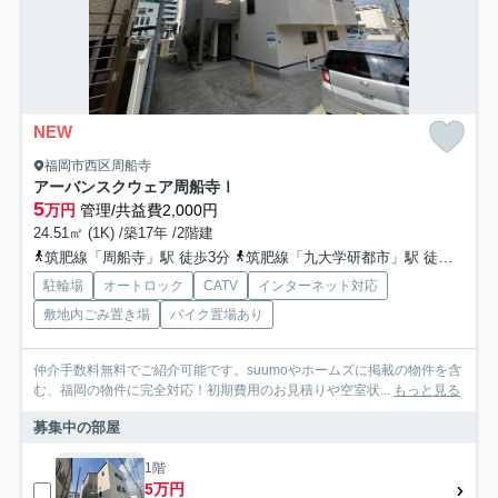
NEW
福岡市西区周船寺
アーバンスクウェア周船寺Ⅰ
5
万円
管理/共益費2,000円
24.51㎡ (1K) /築17年 /2階建
筑肥線「周船寺」駅 徒歩3分
筑肥線「九大学研都市」駅 徒歩21分
駐輪場
オートロック
CATV
インターネット対応
敷地内ごみ置き場
バイク置場あり
仲介手数料無料でご紹介可能です。suumoやホームズに掲載の物件を含
む、福岡の物件に完全対応！初期費用のお見積りや空室状...
もっと見る
募集中の部屋
1階
5万円