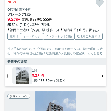
NEW
福岡市西区小戸
グレーシア姪浜
9.2
万円
管理/共益費3,000円
55.50㎡ (2LDK) /築3年 /3階建
福岡市空港線「姪浜」駅 徒歩15分
筑肥線「下山門」駅 徒歩16分
駐輪場
オートロック
インターネット対応
敷地内ごみ置き場
仲介手数料無料でご紹介可能です。suumoやホームズに掲載の物件を含
む、福岡の物件に完全対応！初期費用のお見積りや空室状...
もっと見る
募集中の部屋
1階
9.2万円
1階 / 55.50㎡ / 2LDK
賃貸マンション