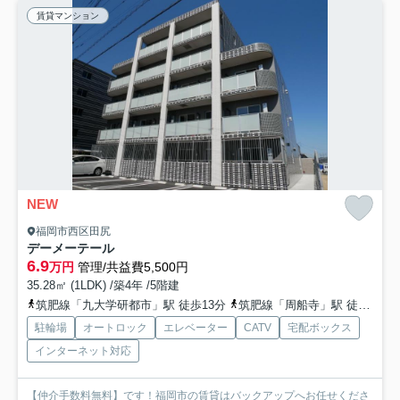
賃貸マンション
NEW
福岡市西区田尻
デーメーテール
6.9
万円
管理/共益費5,500円
35.28㎡ (1LDK) /築4年 /5階建
筑肥線「九大学研都市」駅 徒歩13分
筑肥線「周船寺」駅 徒歩18分
駐輪場
オートロック
エレベーター
CATV
宅配ボックス
インターネット対応
【仲介手数料無料】です！福岡市の賃貸はバックアップへお任せくださ