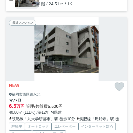
1階 / 24.51㎡ / 1K
賃貸マンション
NEW
福岡市西区徳永北
マハロ
6.5
万円
管理/共益費5,500円
40.80㎡ (1LDK) /築12年 /4階建
筑肥線「九大学研都市」駅 徒歩10分
筑肥線「周船寺」駅 徒歩17分
駐輪場
オートロック
エレベーター
インターネット対応