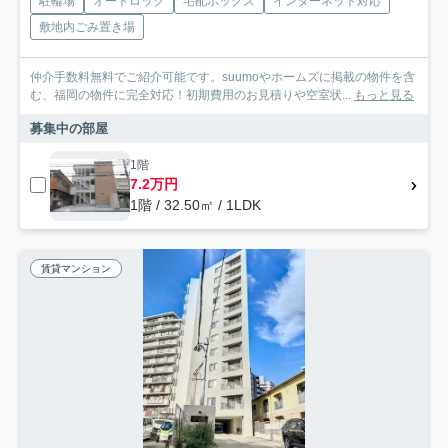
駐輪場
オートロック
宅配ボックス
インターネット対応
敷地内ごみ置き場
仲介手数料無料でご紹介可能です。suumoやホームズに掲載の物件を含
む、福岡の物件に完全対応！初期費用のお見積りや空室状...
もっと見る
募集中の部屋
1階
7.2万円
1階 / 32.50㎡ / 1LDK
賃貸マンション