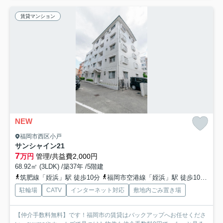
賃貸マンション
NEW
福岡市西区小戸
サンシャイン21
7
万円
管理/共益費2,000円
68.92㎡ (3LDK) /築37年 /5階建
筑肥線「姪浜」駅 徒歩10分
福岡市空港線「姪浜」駅 徒歩10分
筑
駐輪場
CATV
インターネット対応
敷地内ごみ置き場
【仲介手数料無料】です！福岡市の賃貸はバックアップへお任せくださ