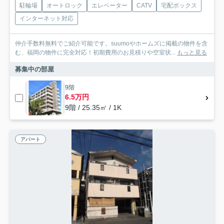
駐輪場
オートロック
エレベーター
CATV
宅配ボックス
インターネット対応
仲介手数料無料でご紹介可能です。suumoやホームズに掲載の物件を含
む、福岡の物件に完全対応！初期費用のお見積りや空室状...
もっと見る
募集中の部屋
9階
6.5万円
9階 / 25.35㎡ / 1K
アパート