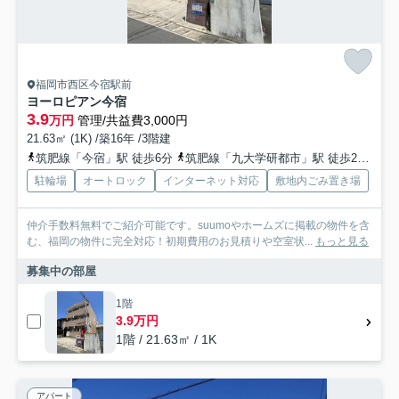
福岡市西区今宿駅前
ヨーロピアン今宿
3.9
万円
管理/共益費3,000円
21.63㎡ (1K) /築16年 /3階建
筑肥線「今宿」駅 徒歩6分
筑肥線「九大学研都市」駅 徒歩23分
筑
駐輪場
オートロック
インターネット対応
敷地内ごみ置き場
仲介手数料無料でご紹介可能です。suumoやホームズに掲載の物件を含
む、福岡の物件に完全対応！初期費用のお見積りや空室状...
もっと見る
募集中の部屋
1階
3.9万円
1階 / 21.63㎡ / 1K
アパート