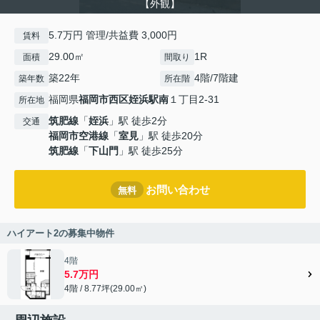
【外観】
5.7万円 管理/共益費 3,000円
賃料
29.00㎡
1R
面積
間取り
築22年
4階/7階建
築年数
所在階
福岡県
福岡市西区
姪浜駅南
１丁目2-31
所在地
筑肥線
「
姪浜
」駅 徒歩2分
交通
福岡市空港線
「
室見
」駅 徒歩20分
筑肥線
「
下山門
」駅 徒歩25分
お問い合わせ
無料
ハイアート2の募集中物件
4階
5.7万円
4階 / 8.77坪(29.00㎡)