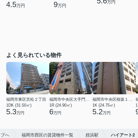
5.6
万円
9
4.5
万円
万円
よく見られている物件
福岡市東区筥松２丁目
福岡市中央区大手門３丁目
福岡市中央区桜坂１丁目
1DK (31.50㎡)
1R (24.90㎡)
1K (24.75㎡)
1
5.3
6
5.2
万円
万円
万円
ップへ
福岡市西区の賃貸物件一覧
姪浜駅
ハイアート2