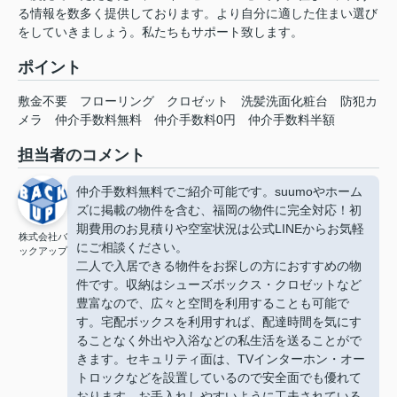
る情報を数多く提供しております。より自分に適した住まい選び
をしていきましょう。私たちもサポート致します。
ポイント
敷金不要
フローリング
クロゼット
洗髪洗面化粧台
防犯カ
メラ
仲介手数料無料
仲介手数料0円
仲介手数料半額
担当者のコメント
仲介手数料無料でご紹介可能です。suumoやホーム
ズに掲載の物件を含む、福岡の物件に完全対応！初
期費用のお見積りや空室状況は公式LINEからお気軽
株式会社バ
にご相談ください。
ックアップ
二人で入居できる物件をお探しの方におすすめの物
件です。収納はシューズボックス・クロゼットなど
豊富なので、広々と空間を利用することも可能で
す。宅配ボックスを利用すれば、配達時間を気にす
ることなく外出や入浴などの私生活を送ることがで
きます。セキュリティ面は、TVインターホン・オー
トロックなどを設置しているので安全面でも優れて
おります。お手入れしやすいように工夫されている