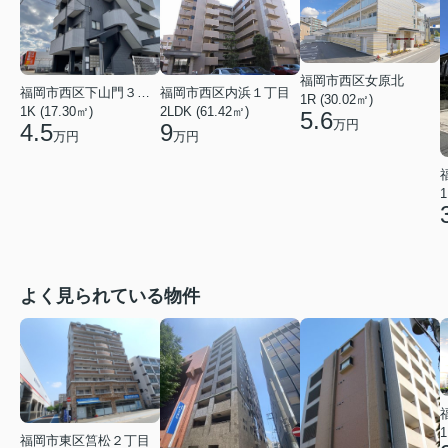
福岡市西区女原北
福岡市西区内浜１丁目
福岡市西区下山門３丁目
1R (30.02㎡)
2LDK (61.42㎡)
1K (17.30㎡)
5.6
万円
9
4.5
万円
万円
1
よく見られている物件
1
福岡市東区筥松２丁目