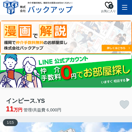
0
お気に入り
インピース.YS
11
万円
管理/共益費 6,000円
1
/
15