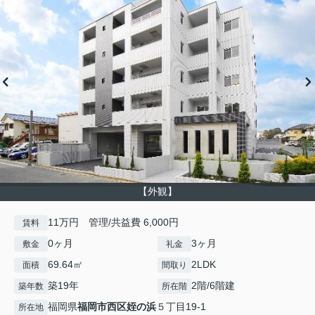
【外観】
11万円 管理/共益費 6,000円
賃料
0ヶ月
3ヶ月
敷金
礼金
69.64㎡
2LDK
面積
間取り
築19年
2階/6階建
築年数
所在階
福岡県
福岡市西区
姪の浜
５丁目19-1
所在地