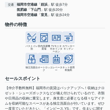
福岡市空港線
「
姪浜
」駅 徒歩7分
交通
筑肥線
「
下山門
」駅 徒歩20分
福岡市空港線
「
室見
」駅 徒歩24分
物件の特徴
バストイレ
室内洗濯機
TVモニタ
カウンター
別
置場
付きインタ
キッチン
ーホン
独立洗面台
オートロッ
エレベータ
ネット使用
ク
ー
料無料
セールスポイント
【仲介手数料無料】福岡市の賃貸はバックアップへ！収納はクロ
ゼット・シューズボックスなどが備え付けられているので、衣類
や日用品の収納に重宝します。身支度に必要となる様々なアイテ
ムを収納可能なスペースがある独立洗面台が付いています。ぜひ
一度見ていただきたい、「インピース.YS」です。住まいに関す