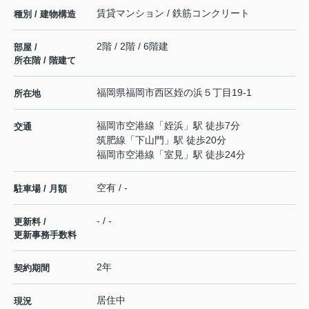
賃貸マンション / 鉄筋コンクリート
種別 / 建物構造
2階 / 2階 / 6階建
部屋 /
所在階 / 階建て
福岡県
福岡市西区
姪の浜
５丁目19-1
所在地
福岡市空港線
「
姪浜
」駅 徒歩7分
交通
筑肥線
「
下山門
」駅 徒歩20分
福岡市空港線
「
室見
」駅 徒歩24分
空有 / -
駐車場 / 月額
- / -
更新料 /
更新事務手数料
2年
契約期間
居住中
現況