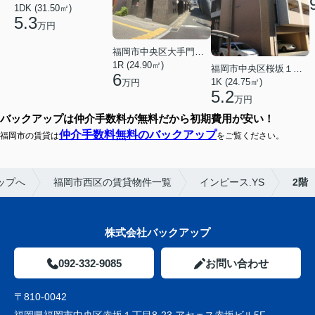
1DK (31.50㎡)
5.3
万円
福岡市中央区大手門３丁目
1R (24.90㎡)
福岡市中央区桜坂１丁目
6
1K (24.75㎡)
万円
5.2
万円
バックアップは仲介手数料が無料だから初期費用が安い！
仲介手数料無料のバックアップ
福岡市の賃貸は
をご覧ください。
ップへ
福岡市西区の賃貸物件一覧
インピース.YS
2階
株式会社バックアップ
092-332-9085
お問い合わせ
〒810-0042
福岡県福岡市中央区赤坂１丁目8-23 アセェス赤坂ビル5F