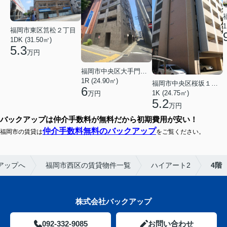
1
福岡市東区筥松２丁目
1DK (31.50㎡)
5.3
万円
福岡市中央区大手門３丁目
1R (24.90㎡)
福岡市中央区桜坂１丁目
6
1K (24.75㎡)
万円
5.2
万円
バックアップは仲介手数料が無料だから初期費用が安い！
仲介手数料無料のバックアップ
福岡市の賃貸は
をご覧ください。
アップへ
福岡市西区の賃貸物件一覧
ハイアート2
4階
株式会社バックアップ
092-332-9085
お問い合わせ