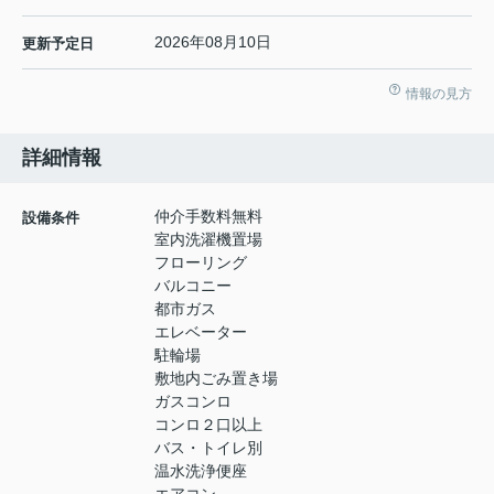
2026年08月10日
更新予定日
情報の見方
詳細情報
仲介手数料無料
設備条件
室内洗濯機置場
フローリング
バルコニー
都市ガス
エレベーター
駐輪場
敷地内ごみ置き場
ガスコンロ
コンロ２口以上
バス・トイレ別
温水洗浄便座
エアコン