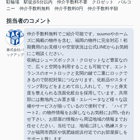
駐輪場
駅徒歩5分以内
仲介手数料不要
クロゼット
バルコ
ニー
仲介手数料無料
仲介手数料0円
仲介手数料半額
担当者のコメント
仲介手数料無料でご紹介可能です。suumoやホーム
ズに掲載の物件を含む、福岡の物件に完全対応！初
期費用のお見積りや空室状況は公式LINEからお気軽
株式会社バ
にご相談ください。
ックアップ
収納はシューズボックス・クロゼットなど豊富なの
で、広々と空間を利用することも可能です。エント
ランスのオートロックと玄関の鍵で二重にロックで
きるので防犯対策につながります。化粧品やスタイ
リング剤などをまとめて出し入れして、サッと身支
度を整えられる洗面化粧台を採用しています。共用
部には敷地内ごみ置き場・エレベータなど様々な設
備やサービスが揃っているので便利です。「ハイア
ート2」の物件情報をお探しならお気軽にお問い合わ
せ下さい。お部屋の情報から周辺地域の情報までお
任せください。当社では、地域に詳しい熟練スタッ
フが福岡市西区や筑肥線姪浜付近でのお部屋探しを
サポート致します。