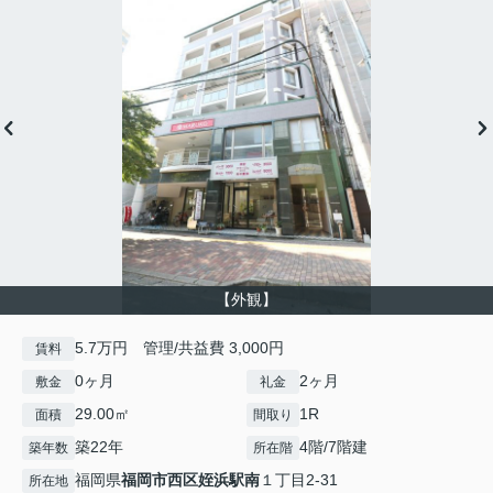
【外観】
5.7万円 管理/共益費 3,000円
賃料
0ヶ月
2ヶ月
敷金
礼金
29.00㎡
1R
面積
間取り
築22年
4階/7階建
築年数
所在階
福岡県
福岡市西区
姪浜駅南
１丁目2-31
所在地