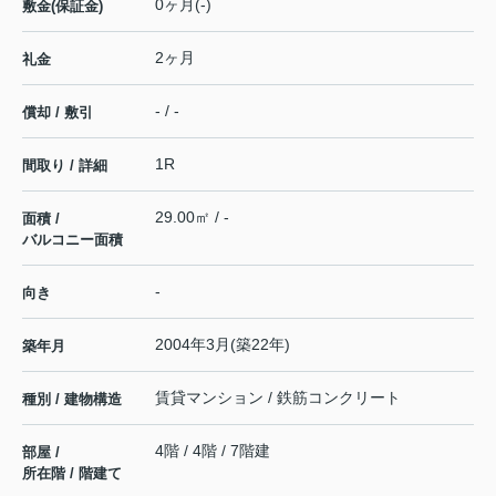
0ヶ月(-)
敷金(保証金)
2ヶ月
礼金
- / -
償却 / 敷引
1R
間取り / 詳細
29.00㎡ / -
面積 /
バルコニー面積
-
向き
2004年3月(築22年)
築年月
賃貸マンション / 鉄筋コンクリート
種別 / 建物構造
4階 / 4階 / 7階建
部屋 /
所在階 / 階建て