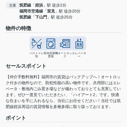
筑肥線
「
姪浜
」駅 徒歩2分
交通
福岡市空港線
「
室見
」駅 徒歩20分
筑肥線
「
下山門
」駅 徒歩25分
物件の特徴
バストイレ
室内洗濯機
オートロッ
エレベータ
別
置場
ク
ー
セールスポイント
【仲介手数料無料】福岡市の賃貸はバックアップへ！オートロッ
ク付きの物件なので、防犯性能の高い物件です。共用部にはエレ
ベータ・敷地内ごみ置き場などが備わっておりとても充実してい
ます。ぜひ一度見ていただきたい、「ハイアート2」です。快適
な住まいを手に入れるなら、当社にお任せください！当社では筑
肥線姪浜周辺の賃貸情報を多種多様に取り扱っております。
ポイント