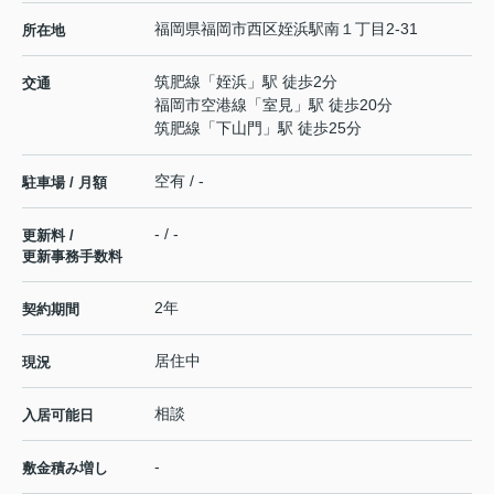
福岡県
福岡市西区
姪浜駅南
１丁目2-31
所在地
筑肥線
「
姪浜
」駅 徒歩2分
交通
福岡市空港線
「
室見
」駅 徒歩20分
筑肥線
「
下山門
」駅 徒歩25分
空有 / -
駐車場 / 月額
- / -
更新料 /
更新事務手数料
2年
契約期間
居住中
現況
相談
入居可能日
-
敷金積み増し