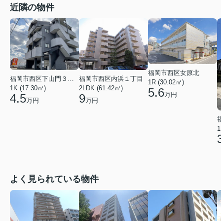
近隣の物件
福岡市西区女原北
福岡市西区内浜１丁目
福岡市西区下山門３丁目
1R (30.02㎡)
2LDK (61.42㎡)
1K (17.30㎡)
5.6
万円
9
4.5
万円
万円
1
よく見られている物件