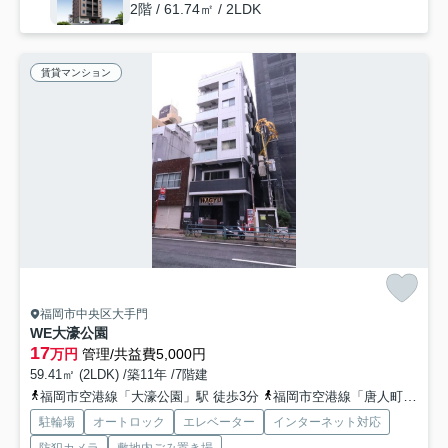
2階 / 61.74㎡ / 2LDK
賃貸マンション
福岡市中央区大手門
WE大濠公園
17
万円
管理/共益費5,000円
59.41㎡ (2LDK) /築11年 /7階建
福岡市空港線「大濠公園」駅 徒歩3分
福岡市空港線「唐人町」駅 徒歩13分
駐輪場
オートロック
エレベーター
インターネット対応