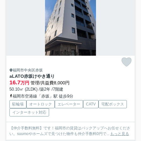
福岡市中央区赤坂
aLATO赤坂けやき通り
16.7
万円
管理/共益費8,000円
50.10㎡ (2LDK) /築2年 /7階建
福岡市空港線「赤坂」駅 徒歩9分
駐輪場
オートロック
エレベーター
CATV
宅配ボックス
インターネット対応
【仲介手数料無料】です！福岡市の賃貸はバックアップへお任せくださ
い。suumoやホームズで見つけた物件も仲介手数料0円で...
もっと見る