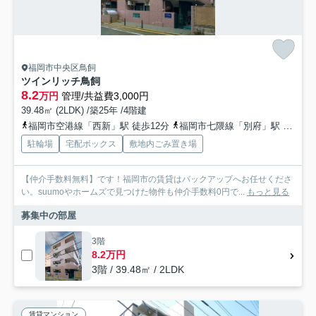
福岡市中央区鳥飼
ツインリッチ鳥飼
8.2
万円
管理/共益費3,000円
39.48㎡ (2LDK) /築25年 /4階建
福岡市空港線「西新」駅 徒歩12分
福岡市七隈線「別府」駅 徒歩15分
駐輪場
宅配ボックス
敷地内ごみ置き場
【仲介手数料無料】です！福岡市の賃貸はバックアップへお任せくださ
い。suumoやホームズで見つけた物件も仲介手数料0円で...
もっと見る
募集中の部屋
3階
8.2万円
3階 / 39.48㎡ / 2LDK
賃貸マンション