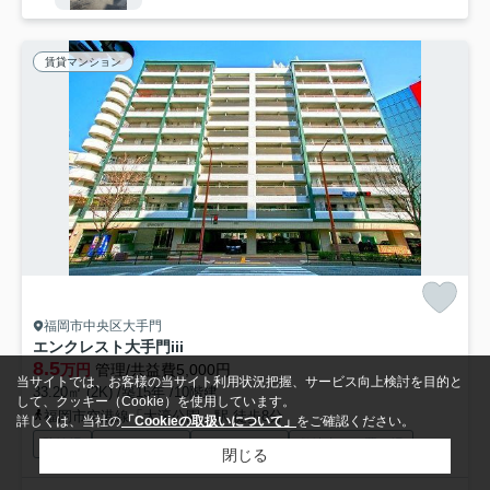
賃貸マンション
福岡市中央区大手門
エンクレスト大手門iii
8.5
万円
管理/共益費5,000円
当サイトでは、お客様の当サイト利用状況把握、サービス向上検討を目的と
33.20㎡ (2K) /築15年 /10階建
して、クッキー（Cookie）を使用しています。
福岡市空港線「大濠公園」駅 徒歩8分
詳しくは、当社の
「Cookieの取扱いについて」
をご確認ください。
駐輪場
オートロック
エレベーター
敷地内ごみ置き場
閉じる