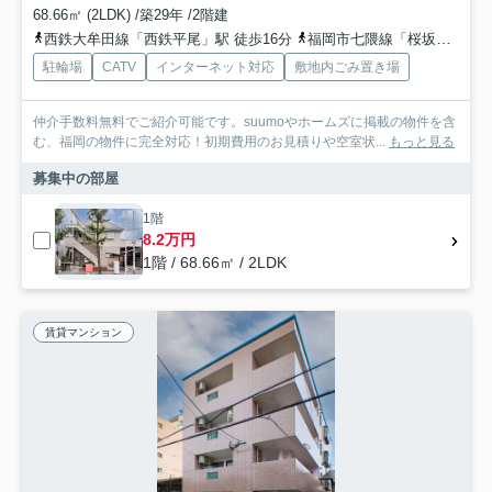
68.66㎡ (2LDK) /築29年 /2階建
西鉄大牟田線「西鉄平尾」駅 徒歩16分
福岡市七隈線「桜坂」駅 徒歩26分
駐輪場
CATV
インターネット対応
敷地内ごみ置き場
仲介手数料無料でご紹介可能です。suumoやホームズに掲載の物件を含
む、福岡の物件に完全対応！初期費用のお見積りや空室状...
もっと見る
募集中の部屋
1階
8.2万円
1階 / 68.66㎡ / 2LDK
賃貸マンション