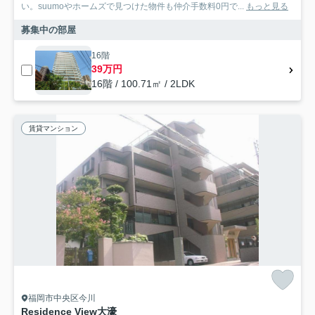
い。suumoやホームズで見つけた物件も仲介手数料0円で...
もっと見る
募集中の部屋
16階
39万円
16階 / 100.71㎡ / 2LDK
賃貸マンション
福岡市中央区今川
Residence View大濠