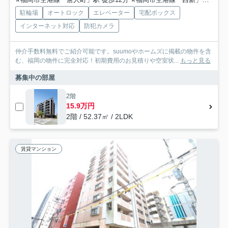
駐輪場
オートロック
エレベーター
宅配ボックス
インターネット対応
防犯カメラ
仲介手数料無料でご紹介可能です。suumoやホームズに掲載の物件を含
む、福岡の物件に完全対応！初期費用のお見積りや空室状...
もっと見る
募集中の部屋
2階
15.9万円
2階 / 52.37㎡ / 2LDK
賃貸マンション