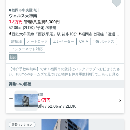
福岡市中央区清川
ウェルス天神南
17
万円
管理/共益費5,000円
52.06㎡ (2LDK) /予定 /8階建
西鉄大牟田線「西鉄平尾」駅 徒歩10分
福岡市七隈線「渡辺通」駅 徒歩12分
駐輪場
オートロック
エレベーター
CATV
宅配ボックス
インターネット対応
新築
【仲介手数料無料】です！福岡市の賃貸はバックアップへお任せくださ
い。suumoやホームズで見つけた物件も仲介手数料0円で...
もっと見る
募集中の部屋
8階
17万円
8階 / 52.06㎡ / 2LDK
賃貸マンション