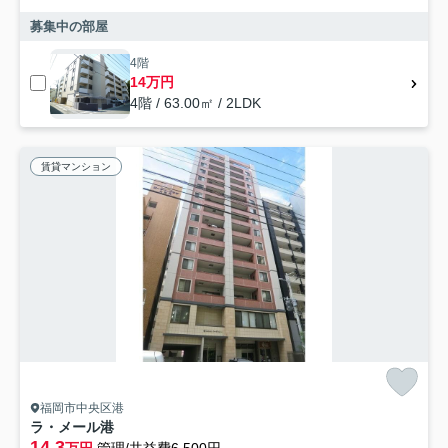
募集中の部屋
4階
14万円
4階 / 63.00㎡ / 2LDK
賃貸マンション
福岡市中央区港
ラ・メール港
14.3
万円
管理/共益費6,500円