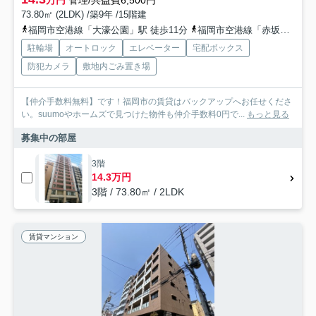
73.80㎡ (2LDK) /築9年 /15階建
福岡市空港線「大濠公園」駅 徒歩11分
福岡市空港線「赤坂」駅 徒歩14分
駐輪場
オートロック
エレベーター
宅配ボックス
防犯カメラ
敷地内ごみ置き場
【仲介手数料無料】です！福岡市の賃貸はバックアップへお任せくださ
い。suumoやホームズで見つけた物件も仲介手数料0円で...
もっと見る
募集中の部屋
3階
14.3万円
3階 / 73.80㎡ / 2LDK
賃貸マンション