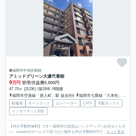
福岡市中央区鳥飼
アミッドグリーン大濠弐番館
9
万円
管理/共益費5,000円
47.70㎡ (2LDK) /築28年 /8階建
福岡市空港線「唐人町」駅 徒歩8分
福岡市七隈線「六本松」駅 徒歩14分
駐輪場
オートロック
エレベーター
CATV
宅配ボックス
インターネット対応
【仲介手数料無料】です！福岡市の賃貸はバックアップへお任せくださ
い。suumoやホームズで見つけた物件も仲介手数料0円で...
もっと見る