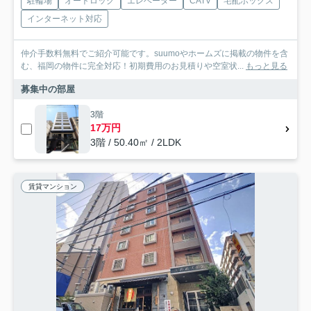
駐輪場
オートロック
エレベーター
CATV
宅配ボックス
インターネット対応
仲介手数料無料でご紹介可能です。suumoやホームズに掲載の物件を含
む、福岡の物件に完全対応！初期費用のお見積りや空室状...
もっと見る
募集中の部屋
3階
17万円
3階 / 50.40㎡ / 2LDK
賃貸マンション