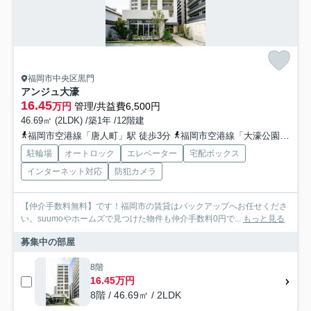
福岡市中央区黒門
アンジュ大濠
16.45
万円
管理/共益費6,500円
46.69㎡ (2LDK) /築1年 /12階建
福岡市空港線「唐人町」駅 徒歩3分
福岡市空港線「大濠公園」駅 徒歩10分
駐輪場
オートロック
エレベーター
宅配ボックス
インターネット対応
防犯カメラ
【仲介手数料無料】です！福岡市の賃貸はバックアップへお任せくださ
い。suumoやホームズで見つけた物件も仲介手数料0円で...
もっと見る
募集中の部屋
8階
16.45万円
8階 / 46.69㎡ / 2LDK