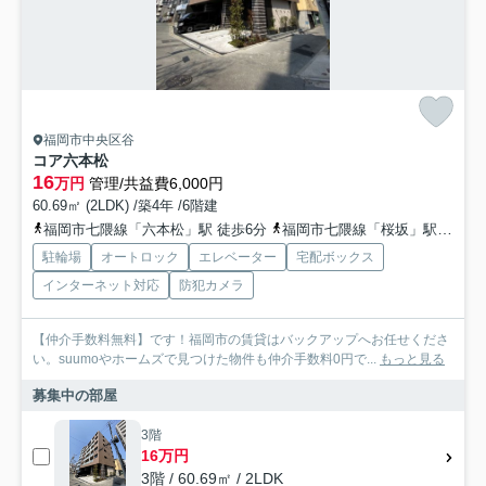
福岡市中央区谷
コア六本松
16
万円
管理/共益費6,000円
60.69㎡ (2LDK) /築4年 /6階建
福岡市七隈線「六本松」駅 徒歩6分
福岡市七隈線「桜坂」駅 徒歩8分
駐輪場
オートロック
エレベーター
宅配ボックス
インターネット対応
防犯カメラ
【仲介手数料無料】です！福岡市の賃貸はバックアップへお任せくださ
い。suumoやホームズで見つけた物件も仲介手数料0円で...
もっと見る
募集中の部屋
3階
16万円
3階 / 60.69㎡ / 2LDK