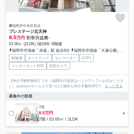
福岡市中央区長浜
プレステージ北天神
8.5
万円
管理/共益費-
53.00㎡ (2LDK) /築29年 /9階建
福岡市空港線「赤坂」駅 徒歩9分
福岡市空港線「大濠公園」駅 徒歩14分
駐輪場
オートロック
エレベーター
CATV
インターネット対応
防犯カメラ
【仲介手数料無料】です！福岡市の賃貸はバックアップへお任せくださ
い。suumoやホームズで見つけた物件も仲介手数料0円で...
もっと見る
募集中の部屋
7階
8.5万円
7階 / 53.00㎡ / 2LDK