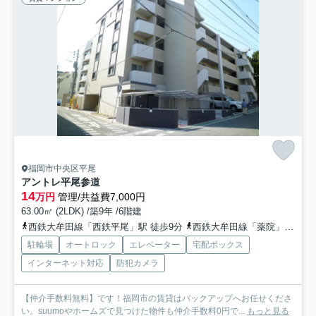
福岡市中央区平尾
アントレ平尾参道
14
万円
管理/共益費7,000円
63.00㎡ (2LDK) /築9年 /6階建
西鉄大牟田線「西鉄平尾」駅 徒歩9分
西鉄大牟田線「薬院」駅 徒歩14分
駐輪場
オートロック
エレベーター
宅配ボックス
インターネット対応
防犯カメラ
【仲介手数料無料】です！福岡市の賃貸はバックアップへお任せくださ
い。suumoやホームズで見つけた物件も仲介手数料0円で...
もっと見る