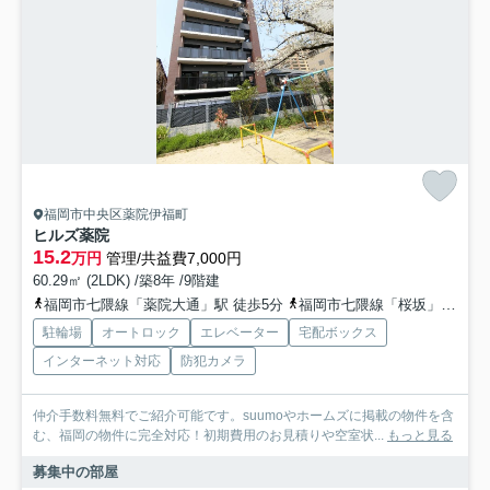
福岡市中央区薬院伊福町
ヒルズ薬院
15.2
万円
管理/共益費7,000円
60.29㎡ (2LDK) /築8年 /9階建
福岡市七隈線「薬院大通」駅 徒歩5分
福岡市七隈線「桜坂」駅 徒歩9分
駐輪場
オートロック
エレベーター
宅配ボックス
インターネット対応
防犯カメラ
仲介手数料無料でご紹介可能です。suumoやホームズに掲載の物件を含
む、福岡の物件に完全対応！初期費用のお見積りや空室状...
もっと見る
募集中の部屋