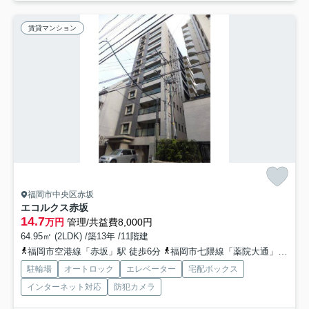
賃貸マンション
福岡市中央区赤坂
エコルクス赤坂
14.7
万円
管理/共益費8,000円
64.95㎡ (2LDK) /築13年 /11階建
福岡市空港線「赤坂」駅 徒歩6分
福岡市七隈線「薬院大通」駅 徒歩12分
駐輪場
オートロック
エレベーター
宅配ボックス
インターネット対応
防犯カメラ