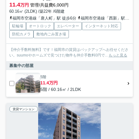
11.4
万円
管理/共益費6,000円
60.16㎡ (2LDK) /築22年 /6階建
福岡市空港線「唐人町」駅 徒歩6分
福岡市空港線「西新」駅 徒歩13分
駐輪場
オートロック
エレベーター
インターネット対応
防犯カメラ
敷地内ごみ置き場
【仲介手数料無料】です！福岡市の賃貸はバックアップへお任せくださ
い。suumoやホームズで見つけた物件も仲介手数料0円で...
もっと見る
募集中の部屋
5階
11.4万円
5階 / 60.16㎡ / 2LDK
賃貸マンション