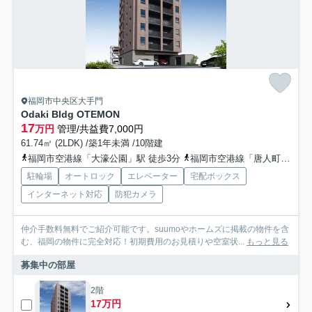
福岡市中央区大手門
Odaki Bldg OTEMON
17
万円
管理/共益費7,000円
61.74㎡ (2LDK) /築1年未満 /10階建
福岡市空港線「大濠公園」駅 徒歩3分
福岡市空港線「唐人町」駅 徒歩12分
駐輪場
オートロック
エレベーター
宅配ボックス
インターネット対応
防犯カメラ
仲介手数料無料でご紹介可能です。suumoやホームズに掲載の物件を含
む、福岡の物件に完全対応！初期費用のお見積りや空室状...
もっと見る
募集中の部屋
2階
17万円