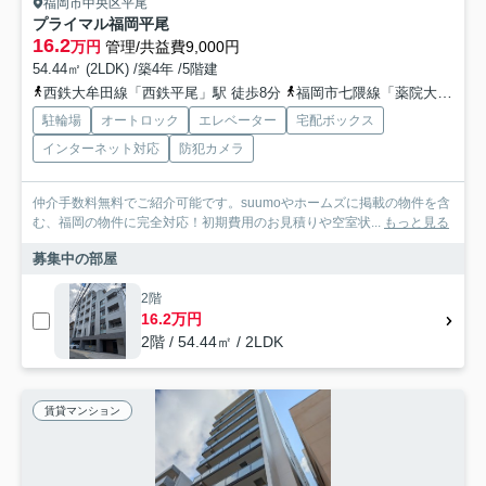
福岡市中央区平尾
プライマル福岡平尾
16.2
万円
管理/共益費9,000円
54.44㎡ (2LDK) /築4年 /5階建
西鉄大牟田線「西鉄平尾」駅 徒歩8分
福岡市七隈線「薬院大通」駅 徒歩10分
駐輪場
オートロック
エレベーター
宅配ボックス
インターネット対応
防犯カメラ
仲介手数料無料でご紹介可能です。suumoやホームズに掲載の物件を含
む、福岡の物件に完全対応！初期費用のお見積りや空室状...
もっと見る
募集中の部屋
2階
16.2万円
2階 / 54.44㎡ / 2LDK
賃貸マンション