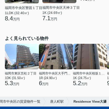
福岡市中央区天神３丁目
福岡市中央区警固１丁目
1K (24.69㎡)
1LDK (32.40㎡)
7.1
8.4
万円
万円
よく見られている物件
福岡市東区筥松２丁目
福岡市中央区大手門３丁目
福岡市中央区桜坂１丁目
1DK (31.50㎡)
1R (24.90㎡)
1K (24.75㎡)
1
5.3
6
5.2
万円
万円
万円
岡市中央区の賃貸物件一覧
唐人町駅
Residence View大濠