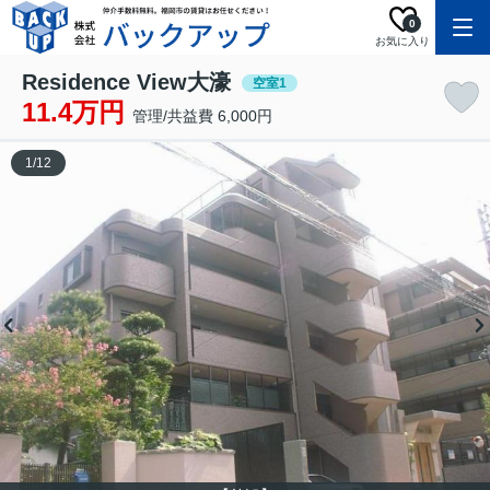
0
お気に入り
Residence View大濠
空室1
11.4万円
管理/共益費 6,000円
1
/
12