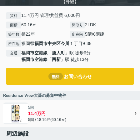
【外観】
11.4万円 管理/共益費 6,000円
賃料
60.16㎡
2LDK
面積
間取り
築22年
5階/6階建
築年数
所在階
福岡県
福岡市中央区
今川
１丁目9-35
所在地
福岡市空港線
「
唐人町
」駅 徒歩6分
交通
福岡市空港線
「
西新
」駅 徒歩13分
お問い合わせ
無料
Residence View大濠の募集中物件
5階
11.4万円
5階 / 18.19坪(60.16㎡)
周辺施設