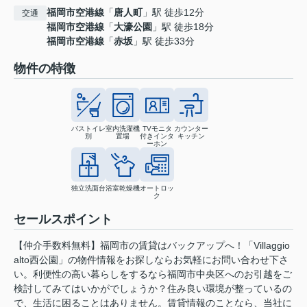
福岡市空港線
「
唐人町
」駅 徒歩12分
交通
福岡市空港線
「
大濠公園
」駅 徒歩18分
福岡市空港線
「
赤坂
」駅 徒歩33分
物件の特徴
バストイレ
室内洗濯機
TVモニタ
カウンター
別
置場
付きインタ
キッチン
ーホン
独立洗面台
浴室乾燥機
オートロッ
ク
セールスポイント
【仲介手数料無料】福岡市の賃貸はバックアップへ！「Villaggio
alto西公園」の物件情報をお探しならお気軽にお問い合わせ下さ
い。利便性の高い暮らしをするなら福岡市中央区へのお引越をご
検討してみてはいかがでしょうか？住み良い環境が整っているの
で、生活に困ることはありません。賃貸情報のことなら、当社に