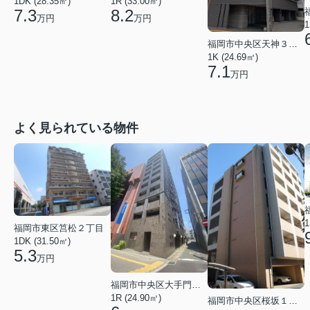
1DK (28.35㎡)
1R (33.00㎡)
7.3
8.2
万円
万円
1
福岡市中央区天神３丁目
1K (24.69㎡)
7.1
万円
よく見られている物件
1
福岡市東区筥松２丁目
1DK (31.50㎡)
5.3
万円
福岡市中央区大手門３丁目
1R (24.90㎡)
福岡市中央区桜坂１丁目