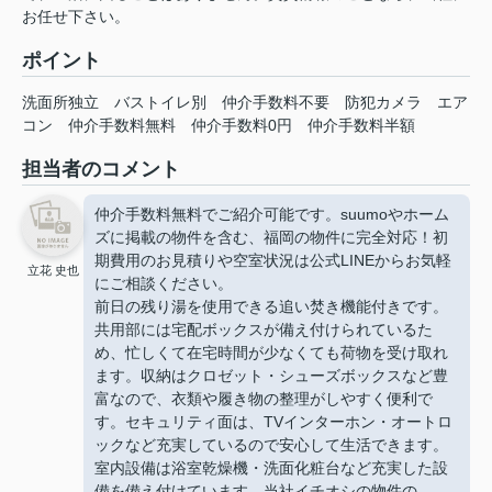
お任せ下さい。
ポイント
洗面所独立
バストイレ別
仲介手数料不要
防犯カメラ
エア
コン
仲介手数料無料
仲介手数料0円
仲介手数料半額
担当者のコメント
仲介手数料無料でご紹介可能です。suumoやホーム
ズに掲載の物件を含む、福岡の物件に完全対応！初
期費用のお見積りや空室状況は公式LINEからお気軽
立花 史也
にご相談ください。
前日の残り湯を使用できる追い焚き機能付きです。
共用部には宅配ボックスが備え付けられているた
め、忙しくて在宅時間が少なくても荷物を受け取れ
ます。収納はクロゼット・シューズボックスなど豊
富なので、衣類や履き物の整理がしやすく便利で
す。セキュリティ面は、TVインターホン・オートロ
ックなど充実しているので安心して生活できます。
室内設備は浴室乾燥機・洗面化粧台など充実した設
備を備え付けています。当社イチオシの物件の