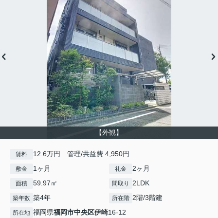
【外観】
12.6万円 管理/共益費 4,950円
賃料
1ヶ月
2ヶ月
敷金
礼金
59.97㎡
2LDK
面積
間取り
築4年
2階/3階建
築年数
所在階
福岡県
福岡市中央区
伊崎
16-12
所在地