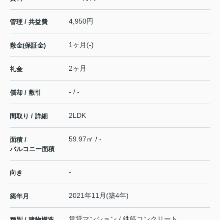
4,950円
管理 / 共益費
1ヶ月(-)
敷金(保証金)
2ヶ月
礼金
- / -
償却 / 敷引
2LDK
間取り / 詳細
59.97㎡ / -
面積 /
バルコニー面積
-
向き
2021年11月(築4年)
築年月
賃貸マンション / 鉄筋コンクリート
種別 / 建物構造