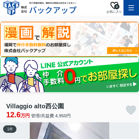
0
お気に入り
Villaggio alto西公園
12.6
万円
管理/共益費 4,950円
1
/
8