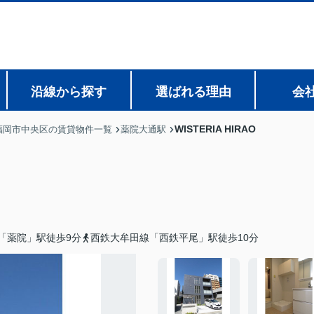
沿線から探す
選ばれる理由
会
WISTERIA HIRAO
福岡市中央区の賃貸物件一覧
薬院大通駅
「薬院」駅徒歩9分
西鉄大牟田線「西鉄平尾」駅徒歩10分