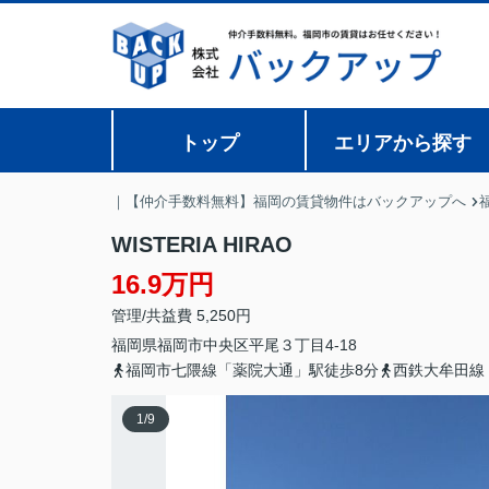
トップ
エリアから探す
｜【仲介手数料無料】福岡の賃貸物件はバックアップへ
WISTERIA HIRAO
16.9万円
管理/共益費 5,250円
福岡県
福岡市中央区
平尾
３丁目4-18
福岡市七隈線「薬院大通」駅徒歩8分
西鉄大牟田線
1
/
9