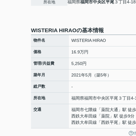
福岡県
福岡市中央区
平尾
３丁目4-18
所在地
WISTERIA HIRAOの基本情報
物件名
WISTERIA HIRAO
価格
16.9万円
管理/共益費
5,250円
築年月
2021年5月（築5年）
総戸数
-
所在地
福岡県
福岡市中央区
平尾
３丁目4-
交通
福岡市七隈線
「
薬院大通
」駅 徒歩
西鉄大牟田線
「
薬院
」駅 徒歩9分
西鉄大牟田線
「
西鉄平尾
」駅 徒歩