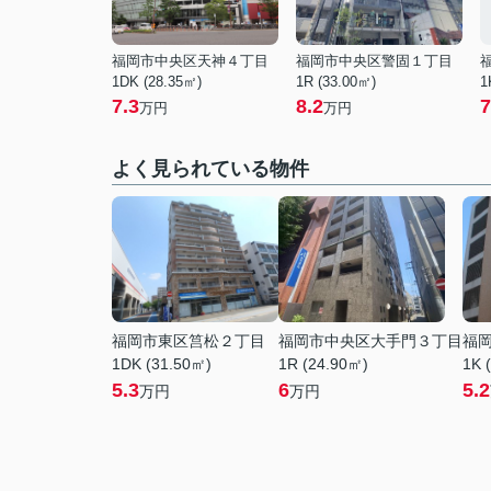
福岡市中央区天神４丁目
福岡市中央区警固１丁目
1DK (28.35㎡)
1R (33.00㎡)
1
7.3
8.2
7
万円
万円
よく見られている物件
福岡市東区筥松２丁目
福岡市中央区大手門３丁目
福
1DK (31.50㎡)
1R (24.90㎡)
1K 
5.3
6
5.2
万円
万円