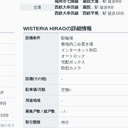
福岡市七隈線
「
薬院大通
」駅 徒歩8分
西鉄大牟田線
「
薬院
」駅 徒歩9分
交通
西鉄大牟田線
「
西鉄平尾
」駅 徒歩10分
WISTERIA HIRAOの詳細情報
設備条件
駐輪場
敷地内ごみ置き場
インターネット対応
オートロック
宅配ボックス
防犯カメラ
設備(その他)
-
駐車場/月額
空無/-
18
用途地域
-
8分
募集戸数 / 総戸数
- / -
10分
取引態様
仲介
情報の見方