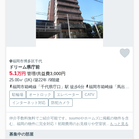
福岡市博多区千代
ドリーム県庁前
5.1
万円
管理/共益費3,000円
25.00㎡ (1K) /築22年 /9階建
福岡市箱崎線「千代県庁口」駅 徒歩6分
福岡市箱崎線「馬出九大病院前」駅 徒歩13分
駐輪場
オートロック
エレベーター
CATV
インターネット対応
防犯カメラ
仲介手数料無料でご紹介可能です。suumoやホームズに掲載の物件を含
む、福岡の物件に完全対応！初期費用のお見積りや空室状...
もっと見る
募集中の部屋