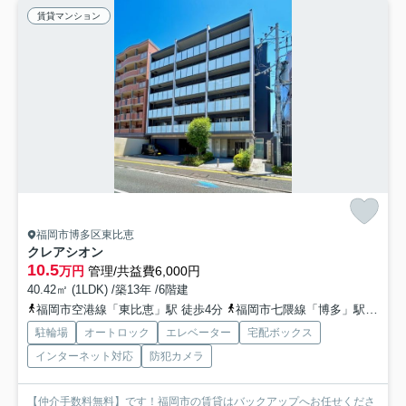
賃貸マンション
福岡市博多区東比恵
クレアシオン
10.5
万円
管理/共益費6,000円
40.42㎡ (1LDK) /築13年 /6階建
福岡市空港線「東比恵」駅 徒歩4分
福岡市七隈線「博多」駅 徒歩19分
駐輪場
オートロック
エレベーター
宅配ボックス
インターネット対応
防犯カメラ
【仲介手数料無料】です！福岡市の賃貸はバックアップへお任せくださ