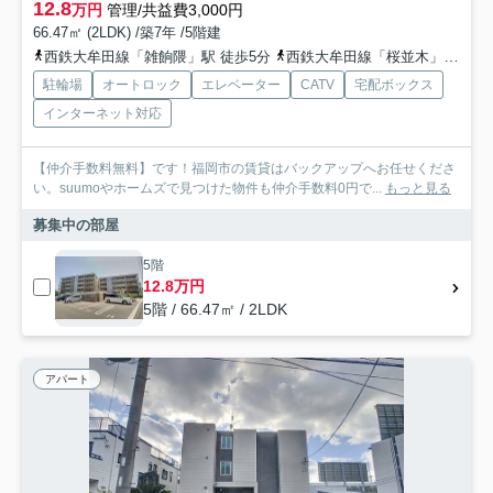
12.8
万円
管理/共益費3,000円
66.47㎡ (2LDK) /築7年 /5階建
西鉄大牟田線「雑餉隈」駅 徒歩5分
西鉄大牟田線「桜並木」駅 徒歩9分
駐輪場
オートロック
エレベーター
CATV
宅配ボックス
インターネット対応
【仲介手数料無料】です！福岡市の賃貸はバックアップへお任せくださ
い。suumoやホームズで見つけた物件も仲介手数料0円で...
もっと見る
募集中の部屋
5階
12.8万円
5階 / 66.47㎡ / 2LDK
アパート