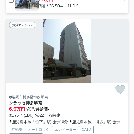
3階 / 36.50㎡ / 1LDK
賃貸マンション
福岡市博多区博多駅南
クラッセ博多駅南
6.9
万円
管理/共益費-
33.75㎡ (1DK) /築22年 /9階建
鹿児島本線「竹下」駅 徒歩18分
鹿児島本線「博多」駅 徒歩19分
駐輪場
オートロック
エレベーター
CATV