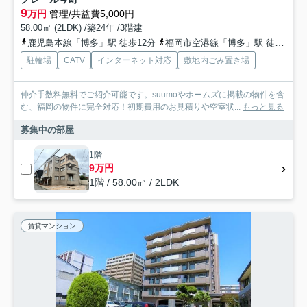
9
万円
管理/共益費5,000円
58.00㎡ (2LDK) /築24年 /3階建
鹿児島本線「博多」駅 徒歩12分
福岡市空港線「博多」駅 徒歩12分
駐輪場
CATV
インターネット対応
敷地内ごみ置き場
仲介手数料無料でご紹介可能です。suumoやホームズに掲載の物件を含
む、福岡の物件に完全対応！初期費用のお見積りや空室状...
もっと見る
募集中の部屋
1階
9万円
1階 / 58.00㎡ / 2LDK
賃貸マンション