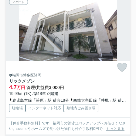
アパート
福岡市博多区諸岡
リックメゾン
4.7
万円
管理/共益費3,000円
19.99㎡ (1K) /築18年 /2階建
鹿児島本線「笹原」駅 徒歩18分
西鉄大牟田線「井尻」駅 徒歩18分
駐輪場
インターネット対応
敷地内ごみ置き場
【仲介手数料無料】です！福岡市の賃貸はバックアップへお任せくださ
い。suumoやホームズで見つけた物件も仲介手数料0円で...
もっと見る