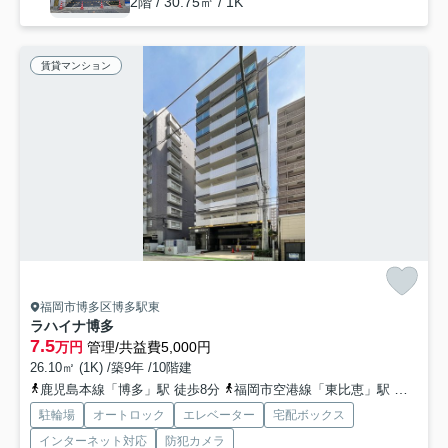
2階 / 30.75㎡ / 1K
賃貸マンション
福岡市博多区博多駅東
ラハイナ博多
7.5
万円
管理/共益費5,000円
26.10㎡ (1K) /築9年 /10階建
鹿児島本線「博多」駅 徒歩8分
福岡市空港線「東比恵」駅 徒歩13分
駐輪場
オートロック
エレベーター
宅配ボックス
インターネット対応
防犯カメラ