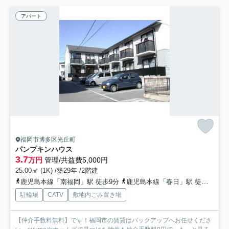
アパート
福岡市博多区光丘町
パンプキンハウス
3.7
万円
管理/共益費5,000円
25.00㎡ (1K) /築29年 /2階建
鹿児島本線「南福岡」駅 徒歩9分
鹿児島本線「春日」駅 徒歩7分
駐輪場
CATV
敷地内ごみ置き場
【仲介手数料無料】です！福岡市の賃貸はバックアップへお任せくださ