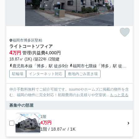
福岡市博多区堅粕
ライトコートソフィア
4
万円
管理/共益費4,000円
18.87㎡ (1K) /築22年 /2階建
鹿児島本線「博多」駅 徒歩9分
福岡市七隈線「博多」駅 徒歩13分
駐輪場
インターネット対応
敷地内ごみ置き場
仲介手数料無料でご紹介可能です。suumoやホームズに掲載の物件を含
む、福岡の物件に完全対応！初期費用のお見積りや空室状...
もっと見る
募集中の部屋
1階
4万円
1階 / 18.87㎡ / 1K