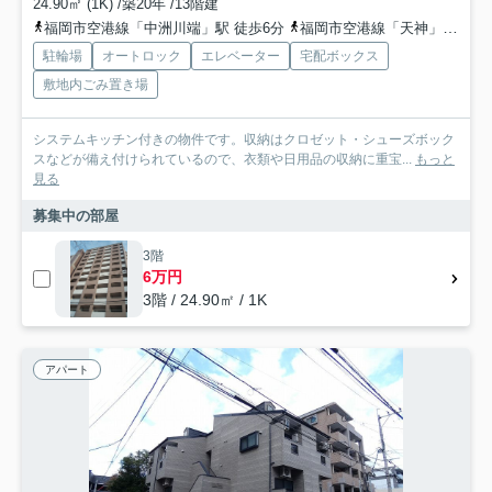
24.90㎡ (1K) /築20年 /13階建
福岡市空港線「中洲川端」駅 徒歩6分
福岡市空港線「天神」駅 徒歩7分
駐輪場
オートロック
エレベーター
宅配ボックス
敷地内ごみ置き場
システムキッチン付きの物件です。収納はクロゼット・シューズボック
スなどが備え付けられているので、衣類や日用品の収納に重宝...
もっと
見る
募集中の部屋
3階
6万円
3階 / 24.90㎡ / 1K
アパート