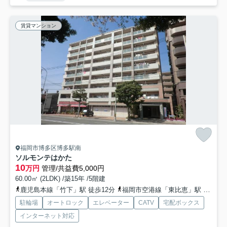
賃貸マンション
福岡市博多区博多駅南
ソルモンテはかた
10
万円
管理/共益費5,000円
60.00㎡ (2LDK) /築15年 /5階建
鹿児島本線「竹下」駅 徒歩12分
福岡市空港線「東比恵」駅 徒歩27分
駐輪場
オートロック
エレベーター
CATV
宅配ボックス
インターネット対応