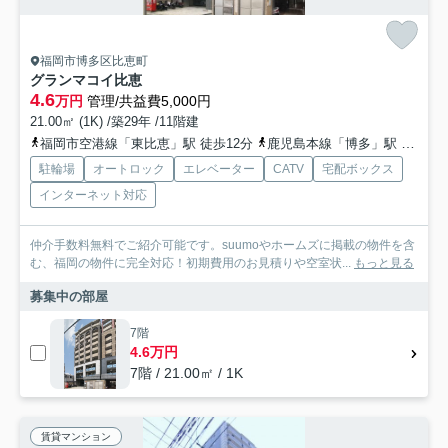
福岡市博多区比恵町
グランマコイ比恵
4.6
万円
管理/共益費5,000円
21.00㎡ (1K) /築29年 /11階建
福岡市空港線「東比恵」駅 徒歩12分
鹿児島本線「博多」駅 徒歩16分
駐輪場
オートロック
エレベーター
CATV
宅配ボックス
インターネット対応
仲介手数料無料でご紹介可能です。suumoやホームズに掲載の物件を含
む、福岡の物件に完全対応！初期費用のお見積りや空室状...
もっと見る
募集中の部屋
7階
4.6万円
7階 / 21.00㎡ / 1K
賃貸マンション