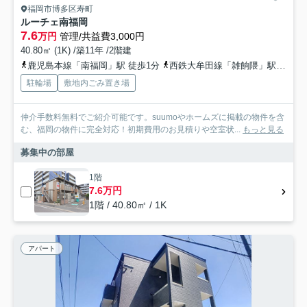
福岡市博多区寿町
ルーチェ南福岡
7.6
万円
管理/共益費3,000円
40.80㎡ (1K) /築11年 /2階建
鹿児島本線「南福岡」駅 徒歩1分
西鉄大牟田線「雑餉隈」駅 徒歩9分
駐輪場
敷地内ごみ置き場
仲介手数料無料でご紹介可能です。suumoやホームズに掲載の物件を含
む、福岡の物件に完全対応！初期費用のお見積りや空室状...
もっと見る
募集中の部屋
1階
7.6万円
1階 / 40.80㎡ / 1K
アパート