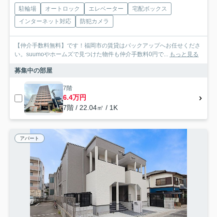
駐輪場
オートロック
エレベーター
宅配ボックス
インターネット対応
防犯カメラ
【仲介手数料無料】です！福岡市の賃貸はバックアップへお任せくださ
い。suumoやホームズで見つけた物件も仲介手数料0円で...
もっと見る
募集中の部屋
7階
6.4万円
7階 / 22.04㎡ / 1K
アパート