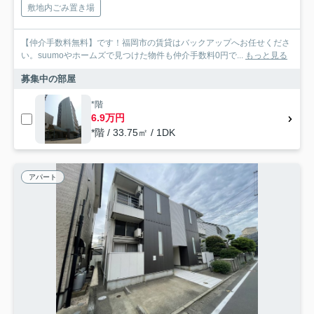
敷地内ごみ置き場
【仲介手数料無料】です！福岡市の賃貸はバックアップへお任せくださ
い。suumoやホームズで見つけた物件も仲介手数料0円で...
もっと見る
募集中の部屋
*階
6.9万円
*階 / 33.75㎡ / 1DK
アパート