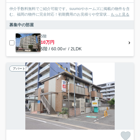
仲介手数料無料でご紹介可能です。suumoやホームズに掲載の物件を含
む、福岡の物件に完全対応！初期費用のお見積りや空室状...
もっと見る
募集中の部屋
5階
10万円
5階 / 60.00㎡ / 2LDK
アパート