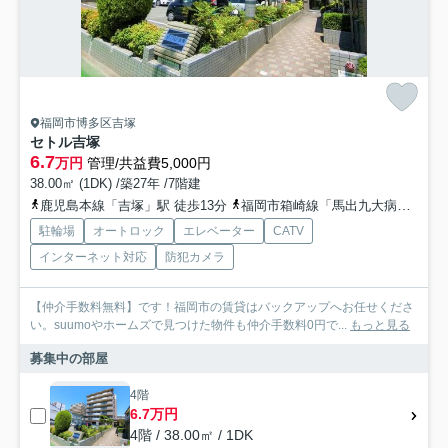
福岡市博多区吉塚
セトル吉塚
6.7
万円
管理/共益費5,000円
38.00㎡ (1DK) /築27年 /7階建
鹿児島本線「吉塚」駅 徒歩13分
福岡市箱崎線「馬出九大病院前」駅 徒歩19分
駐輪場
オートロック
エレベーター
CATV
インターネット対応
防犯カメラ
【仲介手数料無料】です！福岡市の賃貸はバックアップへお任せくださ
い。suumoやホームズで見つけた物件も仲介手数料0円で...
もっと見る
募集中の部屋
4階
6.7万円
4階 / 38.00㎡ / 1DK