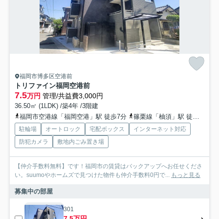
福岡市博多区空港前
トリファイン福岡空港前
7.5
万円
管理/共益費3,000円
36.50㎡ (1LDK) /築4年 /3階建
福岡市空港線「福岡空港」駅 徒歩7分
篠栗線「柚須」駅 徒歩22分
駐輪場
オートロック
宅配ボックス
インターネット対応
防犯カメラ
敷地内ごみ置き場
【仲介手数料無料】です！福岡市の賃貸はバックアップへお任せくださ
い。suumoやホームズで見つけた物件も仲介手数料0円で...
もっと見る
募集中の部屋
301
7.5万円