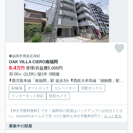
福岡市博多区寿町
OAK VILLA CIERO南福岡
8.4
万円
管理/共益費5,000円
30.00㎡ (1LDK) /築1年 /9階建
鹿児島本線「南福岡」駅 徒歩3分
西鉄大牟田線「雑餉隈」駅 徒歩9分
駐輪場
オートロック
エレベーター
宅配ボックス
インターネット対応
防犯カメラ
【仲介手数料無料】です！福岡市の賃貸はバックアップへお任せくださ
い。suumoやホームズで見つけた物件も仲介手数料0円で...
もっと見る
募集中の部屋