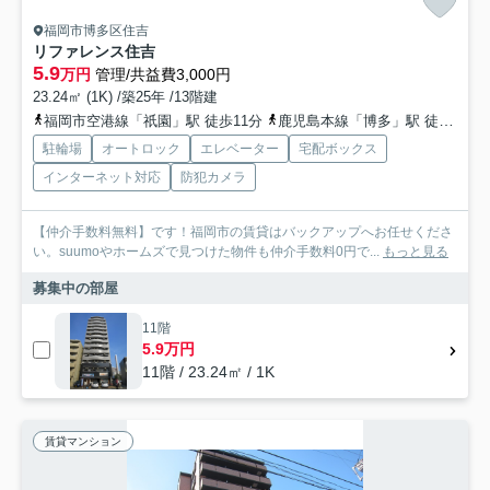
福岡市博多区住吉
リファレンス住吉
5.9
万円
管理/共益費3,000円
23.24㎡ (1K) /築25年 /13階建
福岡市空港線「祇園」駅 徒歩11分
鹿児島本線「博多」駅 徒歩11分
駐輪場
オートロック
エレベーター
宅配ボックス
インターネット対応
防犯カメラ
【仲介手数料無料】です！福岡市の賃貸はバックアップへお任せくださ
い。suumoやホームズで見つけた物件も仲介手数料0円で...
もっと見る
募集中の部屋
11階
5.9万円
11階 / 23.24㎡ / 1K
賃貸マンション