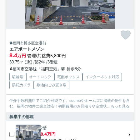
福岡市博多区空港前
エアポートメゾン
8.4
万円
管理/共益費5,800円
30.75㎡ (1K) /築2年 /3階建
福岡市空港線「福岡空港」駅 徒歩8分
駐輪場
オートロック
宅配ボックス
インターネット対応
防犯カメラ
敷地内ごみ置き場
仲介手数料無料でご紹介可能です。suumoやホームズに掲載の物件を含
む、福岡の物件に完全対応！初期費用のお見積りや空室状...
もっと見る
募集中の部屋
2階
8.4万円