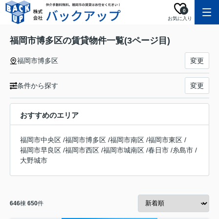
0
お気に入り
福岡市博多区の賃貸物件一覧(3ページ目)
福岡市博多区
変更
条件から探す
変更
おすすめのエリア
福岡市中央区
/
福岡市博多区
/
福岡市南区
/
福岡市東区
/
福岡市早良区
/
福岡市西区
/
福岡市城南区
/
春日市
/
糸島市
/
大野城市
646
棟
650
件