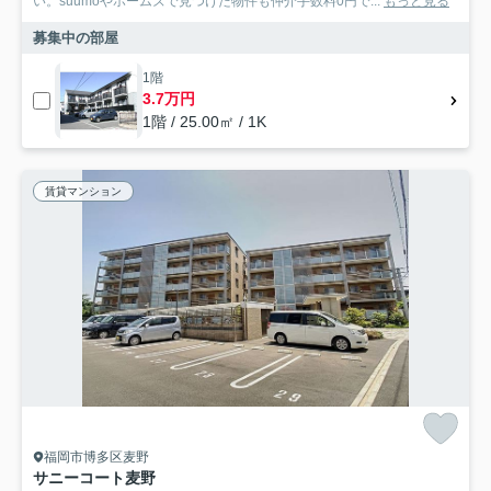
い。suumoやホームズで見つけた物件も仲介手数料0円で...
もっと見る
募集中の部屋
1階
3.7万円
1階 / 25.00㎡ / 1K
賃貸マンション
福岡市博多区麦野
サニーコート麦野