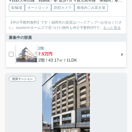
西鉄大牟田線「雑餉隈」駅 徒歩7分
鹿児島本線「南福岡」駅 徒歩7分
駐輪場
オートロック
防犯カメラ
敷地内ごみ置き場
【仲介手数料無料】です！福岡市の賃貸はバックアップへお任せくださ
い。suumoやホームズで見つけた物件も仲介手数料0円で...
もっと見る
募集中の部屋
2階
7.5万円
2階 / 43.17㎡ / 1LDK
賃貸マンション