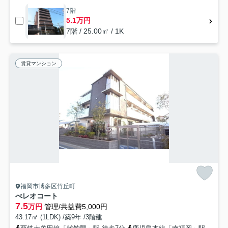
7階
5.1万円
7階 / 25.00㎡ / 1K
賃貸マンション
福岡市博多区竹丘町
べレオコート
7.5
万円
管理/共益費5,000円
43.17㎡ (1LDK) /築9年 /3階建