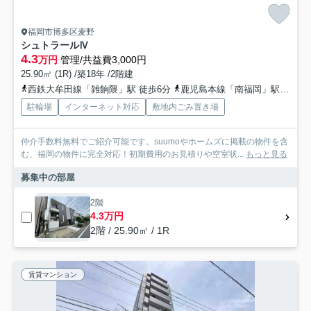
福岡市博多区麦野
シュトラールⅣ
4.3
万円
管理/共益費3,000円
25.90㎡ (1R) /築18年 /2階建
西鉄大牟田線「雑餉隈」駅 徒歩6分
鹿児島本線「南福岡」駅 徒歩14分
駐輪場
インターネット対応
敷地内ごみ置き場
仲介手数料無料でご紹介可能です。suumoやホームズに掲載の物件を含
む、福岡の物件に完全対応！初期費用のお見積りや空室状...
もっと見る
募集中の部屋
2階
4.3万円
2階 / 25.90㎡ / 1R
賃貸マンション