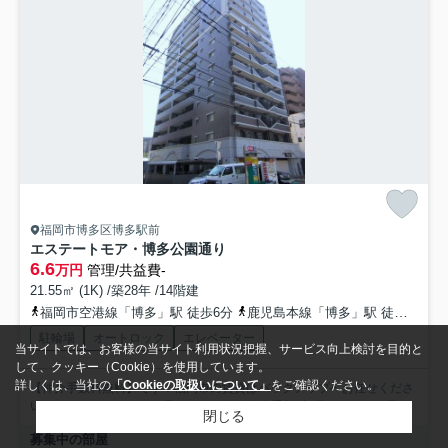
福岡市博多区博多駅前
エステートモア・博多公園通り
6.6
万円
管理/共益費-
21.55㎡ (1K) /築28年 /14階建
福岡市空港線「博多」駅 徒歩6分
鹿児島本線「博多」駅 徒歩7分
駐輪場
オートロック
エレベーター
当サイトでは、お客様の当サイト利用状況把握、サービス向上検討を目的と
して、クッキー（Cookie）を使用しています。
詳しくは、当社の
「Cookieの取扱いについて」
をご確認ください。
【仲介手数料無料】です！福岡市の賃貸はバックアップへお任せくださ
い。suumoやホームズで見つけた物件も仲介手数料0円で...
もっと見る
閉じる
募集中の部屋