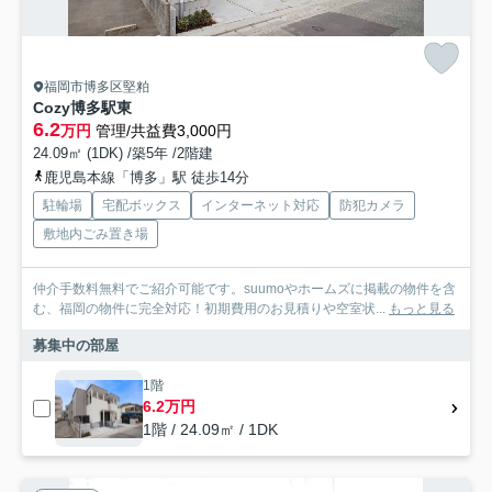
福岡市博多区堅粕
Cozy博多駅東
6.2
万円
管理/共益費3,000円
24.09㎡ (1DK) /築5年 /2階建
鹿児島本線「博多」駅 徒歩14分
駐輪場
宅配ボックス
インターネット対応
防犯カメラ
敷地内ごみ置き場
仲介手数料無料でご紹介可能です。suumoやホームズに掲載の物件を含
む、福岡の物件に完全対応！初期費用のお見積りや空室状...
もっと見る
募集中の部屋
1階
6.2万円
1階 / 24.09㎡ / 1DK