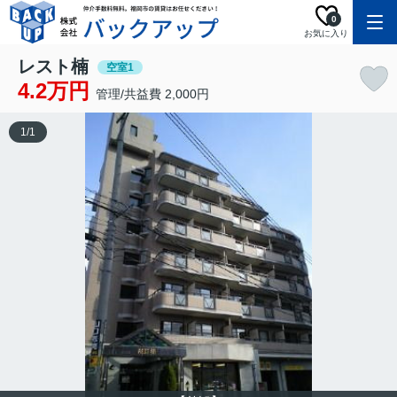
0
お気に入り
レスト楠
空室1
4.2万円
管理/共益費 2,000円
1
/
1