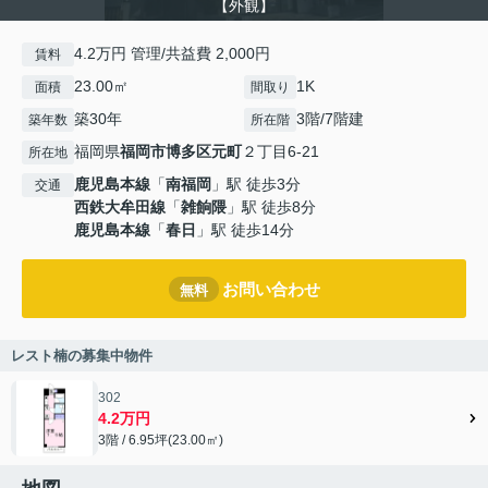
【外観】
4.2万円 管理/共益費 2,000円
賃料
23.00㎡
1K
面積
間取り
築30年
3階/7階建
築年数
所在階
福岡県
福岡市博多区
元町
２丁目6-21
所在地
鹿児島本線
「
南福岡
」駅 徒歩3分
交通
西鉄大牟田線
「
雑餉隈
」駅 徒歩8分
鹿児島本線
「
春日
」駅 徒歩14分
お問い合わせ
無料
レスト楠の募集中物件
302
4.2万円
3階 / 6.95坪(23.00㎡)