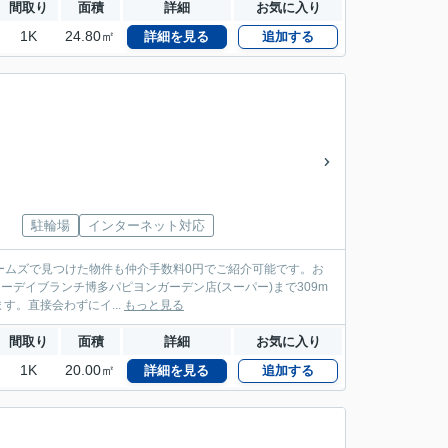
間取り
面積
詳細
お気に入り
1K
24.80㎡
詳細を見る
追加する
駐輪場
インターネット対応
ームズで見つけた物件も仲介手数料0円でご紹介可能です。お
ハローデイブランチ博多パピヨンガーデン店(スーパー)まで309m
。直接会わずにイ...
もっと見る
間取り
面積
詳細
お気に入り
1K
20.00㎡
詳細を見る
追加する