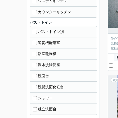
システムキッチン
カウンターキッチン
バス・トイレ
バス・トイレ別
仲介
追焚機能浴室
気軽
化粧
浴室乾燥機
温水洗浄便座
洗面台
賃貸
洗髪洗面化粧台
シャワー
独立洗面台