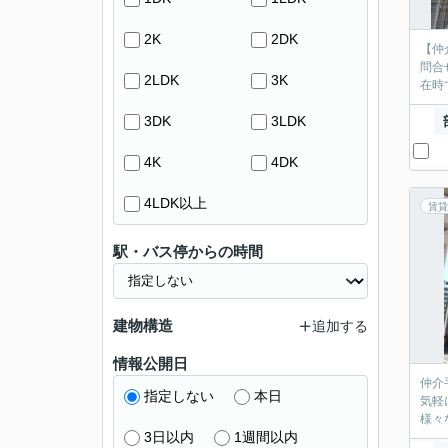
2K
2DK
【仲
問合
2LDK
3K
在時
3DK
3LDK
4K
4DK
4LDK以上
賃貸
駅・バス停からの時間
建物構造
追加する
情報公開日
仲介
指定しない
本日
気軽
様々
3日以内
1週間以内