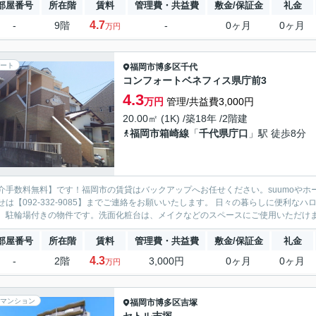
部屋番号
所在階
賃料
管理費・共益費
敷金/保証金
礼金
4.7
-
9階
-
0ヶ月
0ヶ月
万円
ート
福岡市博多区
千代
コンフォートベネフィス県庁前3
4.3
万円
管理/共益費3,000円
20.00㎡ (1K) /築18年 /2階建
福岡市箱崎線
「
千代県庁口
」駅 徒歩8分
介手数料無料】です！福岡市の賃貸はバックアップへお任せください。suumoやホ
せは【092-332-9085】までご連絡をお願いいたします。 日々の暮らしに便利な
。駐輪場付きの物件です。洗面化粧台は、メイクなどのスペースにご使用いただけます
部屋番号
所在階
賃料
管理費・共益費
敷金/保証金
礼金
4.3
-
2階
3,000円
0ヶ月
0ヶ月
万円
マンション
福岡市博多区
吉塚