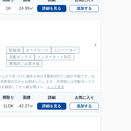
1K
24.99㎡
詳細を見る
追加する
駐輪場
オートロック
エレベーター
宅配ボックス
インターネット対応
敷地内ごみ置き場
ームズで見つけた物件も仲介手数料0円でご紹介可能です。お
望、入居希望の日からお聞きいたします。共用部には宅配ボックス
確認してから鍵を開けら...
もっと見る
間取り
面積
詳細
お気に入り
1LDK
42.27㎡
詳細を見る
追加する