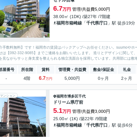
セトル吉塚
6.7
万円
管理/共益費5,000円
38.00㎡ (1DK) /築27年 /7階建
福岡市箱崎線
「
千代県庁口
」駅 徒歩19分
介手数料無料】です！福岡市の賃貸はバックアップへお任せください。suumoやホ
せは【092-332-9085】までご連絡をお願いいたします。 造りとデザインに関
を見ながらサッと身支度を整えられる独立洗面台を採用しています。共用部には敷地内
部屋番号
所在階
賃料
管理費・共益費
敷金/保証金
礼金
6.7
-
4階
5,000円
0ヶ月
2ヶ月
万円
マンション
福岡市博多区
千代
ドリーム県庁前
5.1
万円
管理/共益費3,000円
25.00㎡ (1K) /築22年 /9階建
福岡市箱崎線
「
千代県庁口
」駅 徒歩6分