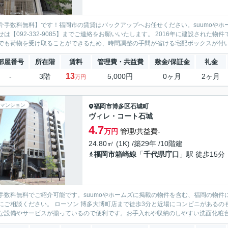
介手数料無料】です！福岡市の賃貸はバックアップへお任せください。suumoやホ
せは【092-332-9085】までご連絡をお願いいたします。 2016年に建設され
でも荷物を受け取ることができるため、時間調整の手間が省ける宅配ボックスが付いて
部屋番号
所在階
賃料
管理費・共益費
敷金/保証金
礼金
13
-
3階
5,000円
0ヶ月
2ヶ月
万円
マンション
福岡市博多区
石城町
ヴィレ・コート石城
4.7
万円
管理/共益費-
24.80㎡ (1K) /築29年 /10階建
福岡市箱崎線
「
千代県庁口
」駅 徒歩15分
手数料無料でご紹介可能です。suumoやホームズに掲載の物件を含む、福岡の物件
にご相談ください。 ローソン 博多大博町店まで徒歩3分と近場にコンビニがある
な設備やサービスが揃っているので便利です。お手入れや収納のしやすい洗面化粧台が