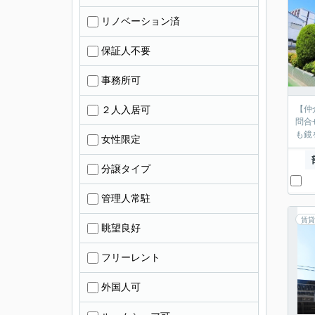
リノベーション済
保証人不要
事務所可
２人入居可
【仲
問合
も鏡
女性限定
分譲タイプ
管理人常駐
賃貸
眺望良好
フリーレント
外国人可