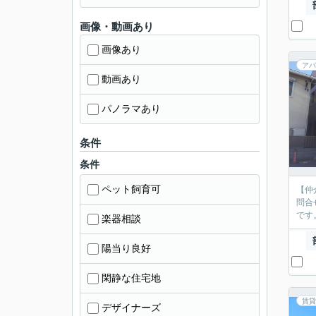
画像・動画あり
画像あり
アパ
動画あり
パノラマあり
条件
条件
ペット飼育可
【仲
問合
です
楽器相談
陽当り良好
閑静な住宅地
賃貸
デザイナーズ