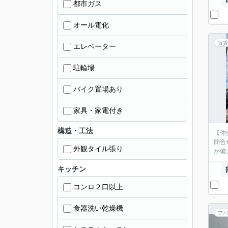
都市ガス
オール電化
賃貸
エレベーター
駐輪場
バイク置場あり
家具・家電付き
構造・工法
【仲
問合
外観タイル張り
が備
キッチン
コンロ２口以上
食器洗い乾燥機
アパ