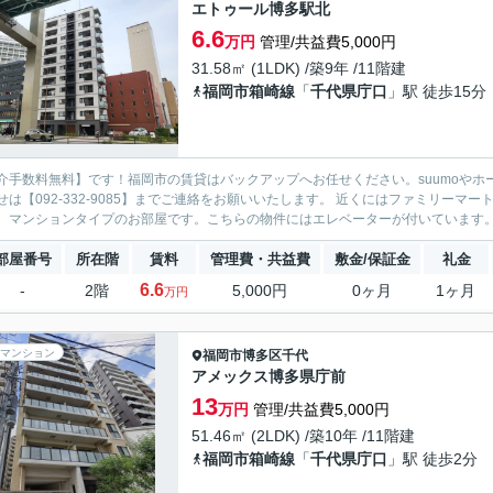
エトゥール博多駅北
6.6
万円
管理/共益費5,000円
31.58㎡ (1LDK) /築9年 /11階建
福岡市箱崎線
「
千代県庁口
」駅 徒歩15分
介手数料無料】です！福岡市の賃貸はバックアップへお任せください。suumoやホ
せは【092-332-9085】までご連絡をお願いいたします。 近くにはファミリーマー
。マンションタイプのお部屋です。こちらの物件にはエレベーターが付いています。独
部屋番号
所在階
賃料
管理費・共益費
敷金/保証金
礼金
6.6
-
2階
5,000円
0ヶ月
1ヶ月
万円
マンション
福岡市博多区
千代
アメックス博多県庁前
13
万円
管理/共益費5,000円
51.46㎡ (2LDK) /築10年 /11階建
福岡市箱崎線
「
千代県庁口
」駅 徒歩2分