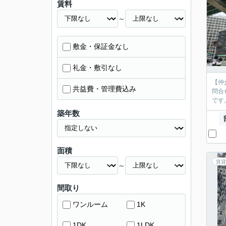
賃料
～
敷金・保証金なし
礼金・敷引なし
【仲
共益費・管理費込み
問合
です
築年数
面積
賃貸
～
間取り
ワンルーム
1K
1DK
1LDK