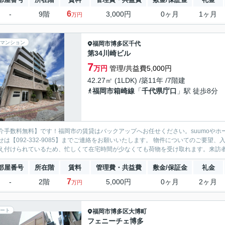
6
-
9階
3,000円
0ヶ月
1ヶ月
万円
マンション
福岡市博多区
千代
第34川崎ビル
7
万円
管理/共益費5,000円
42.27㎡ (1LDK) /築11年 /7階建
福岡市箱崎線
「
千代県庁口
」駅 徒歩8分
介手数料無料】です！福岡市の賃貸はバックアップへお任せください。suumoやホ
せは【092-332-9085】までご連絡をお願いいたします。 物件についてのご要
え付けられているため、忙しくて在宅時間が少なくても荷物を受け取れます。来訪者を
部屋番号
所在階
賃料
管理費・共益費
敷金/保証金
礼金
7
-
2階
5,000円
0ヶ月
2ヶ月
万円
ート
福岡市博多区
大博町
フェニーチェ博多