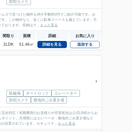
防犯カメラ
ームズで見つけた物件も仲介手数料0円でご紹介可能です。お
た物件です。この物件なら、近くに駐車スペースも備えています。不
おります。収納はク...
もっと見る
間取り
面積
詳細
お気に入り
2LDK
51.46㎡
詳細を見る
追加する
駐輪場
オートロック
エレベーター
防犯カメラ
敷地内ごみ置き場
に完全対応！初期費用のお見積りや空室状況は公式LINEからお
のもポイント。共用部にはエレベータ・敷地内ごみ置き場など
設置されています。セキュリテ...
もっと見る