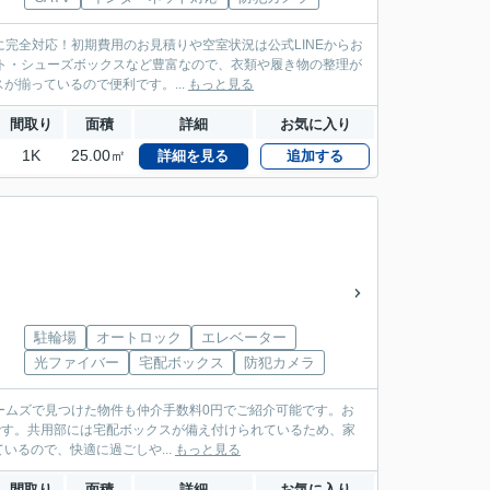
に完全対応！初期費用のお見積りや空室状況は公式LINEからお
ット・シューズボックスなど豊富なので、衣類や履き物の整理が
揃っているので便利です。...
もっと見る
間取り
面積
詳細
お気に入り
1K
25.00㎡
詳細を見る
追加する
駐輪場
オートロック
エレベーター
光ファイバー
宅配ボックス
防犯カメラ
ームズで見つけた物件も仲介手数料0円でご紹介可能です。お
ョンです。共用部には宅配ボックスが備え付けられているため、家
るので、快適に過ごしや...
もっと見る
間取り
面積
詳細
お気に入り