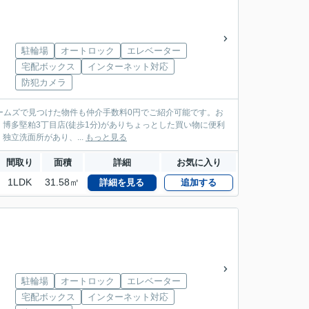
駐輪場
オートロック
エレベーター
宅配ボックス
インターネット対応
防犯カメラ
ームズで見つけた物件も仲介手数料0円でご紹介可能です。お
ト 博多堅粕3丁目店(徒歩1分)がありちょっとした買い物に便利
立洗面所があり、...
もっと見る
間取り
面積
詳細
お気に入り
1LDK
31.58㎡
詳細を見る
追加する
駐輪場
オートロック
エレベーター
宅配ボックス
インターネット対応