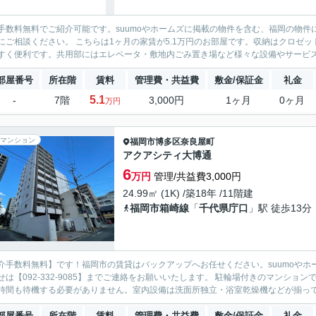
手数料無料でご紹介可能です。suumoやホームズに掲載の物件を含む、福岡の物件
にご相談ください。 こちらは1ヶ月の家賃が5.1万円のお部屋です。収納はクロゼ
すく便利です。共用部にはエレベータ・敷地内ごみ置き場など様々な設備やサービスが
部屋番号
所在階
賃料
管理費・共益費
敷金/保証金
礼金
5.1
-
7階
3,000円
1ヶ月
0ヶ月
万円
マンション
福岡市博多区
奈良屋町
アクアシティ大博通
6
万円
管理/共益費3,000円
24.99㎡ (1K) /築18年 /11階建
福岡市箱崎線
「
千代県庁口
」駅 徒歩13分
介手数料無料】です！福岡市の賃貸はバックアップへお任せください。suumoやホ
せは【092-332-9085】までご連絡をお願いいたします。 駐輪場付きのマンシ
時間も待機する必要がありません。室内設備は洗面所独立・浴室乾燥機などが揃ってい
部屋番号
所在階
賃料
管理費・共益費
敷金/保証金
礼金