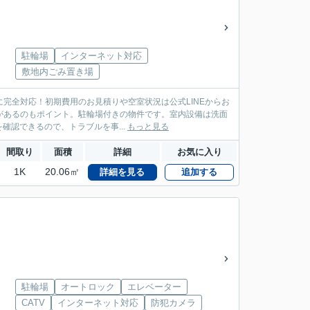
駐輪場
インターネット対応
敷地内ごみ置き場
に完全対応！初期費用のお見積りや空室状況は公式LINEからお
ニがあるのもポイント。駐輪場付きの物件です。室内設備は洗面
認できるので、トラブルを事...
もっと見る
間取り
面積
詳細
お気に入り
1K
20.06㎡
詳細を見る
追加する
駐輪場
オートロック
エレベーター
CATV
インターネット対応
防犯カメラ