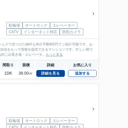
駐輪場
オートロック
エレベーター
CATV
インターネット対応
防犯カメラ
ームズで見つけた物件も仲介手数料0円でご紹介可能です。お
して、自信をもって情報を提供できるマンションです。忙しい朝で
ごみ置き場・エレベータ...
もっと見る
間取り
面積
詳細
お気に入り
1DK
38.00㎡
詳細を見る
追加する
駐輪場
オートロック
エレベーター
CATV
インターネット対応
防犯カメラ