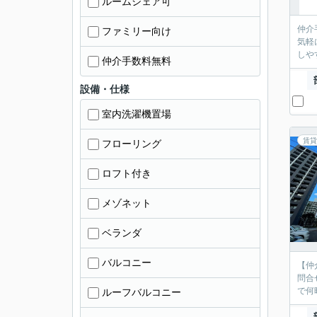
ルームシェア可
仲介
ファミリー向け
気軽
しや
仲介手数料無料
設備・仕様
室内洗濯機置場
賃貸
フローリング
ロフト付き
メゾネット
ベランダ
バルコニー
【仲
問合
で何
ルーフバルコニー