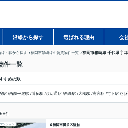
沿線から探す
選ばれる理由
会
福岡市箱崎線 千代県庁
沿線・駅から探す
福岡市箱崎線の賃貸物件一覧
物件一覧
すすめの駅
院駅
/
西鉄平尾駅
/
博多駅
/
渡辺通駅
/
西新駅
/
大橋駅
/
高宮駅
/
竹下駅
/
別
98
件
マンション
福岡市博多区
堅粕