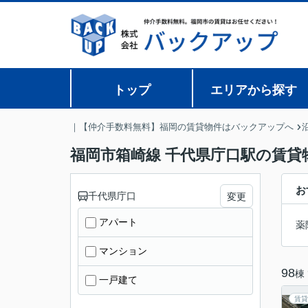
トップ
エリアから探す
｜【仲介手数料無料】福岡の賃貸物件はバックアップへ
福岡市箱崎線 千代県庁口駅の賃貸
お
千代県庁口
変更
アパート
薬
マンション
98
棟
一戸建て
賃貸