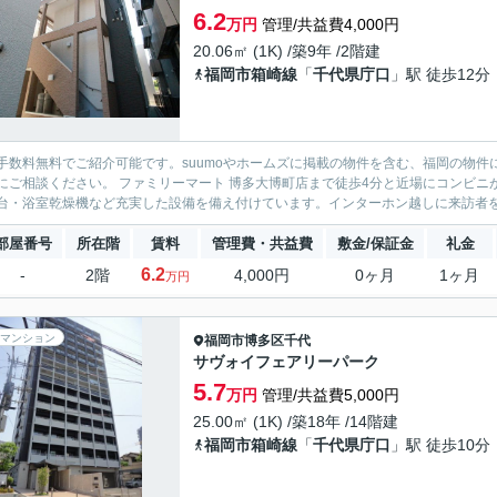
6.2
万円
管理/共益費4,000円
20.06㎡ (1K) /築9年 /2階建
福岡市箱崎線
「
千代県庁口
」駅 徒歩12分
手数料無料でご紹介可能です。suumoやホームズに掲載の物件を含む、福岡の物件
にご相談ください。 ファミリーマート 博多大博町店まで徒歩4分と近場にコンビ
台・浴室乾燥機など充実した設備を備え付けています。インターホン越しに来訪者を確
部屋番号
所在階
賃料
管理費・共益費
敷金/保証金
礼金
6.2
-
2階
4,000円
0ヶ月
1ヶ月
万円
マンション
福岡市博多区
千代
サヴォイフェアリーパーク
5.7
万円
管理/共益費5,000円
25.00㎡ (1K) /築18年 /14階建
福岡市箱崎線
「
千代県庁口
」駅 徒歩10分