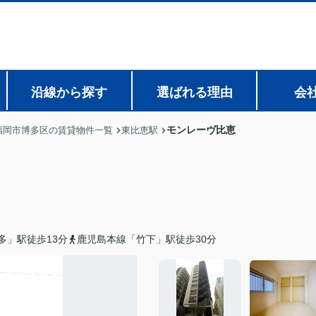
沿線から探す
選ばれる理由
会
モンレーヴ比恵
福岡市博多区の賃貸物件一覧
東比恵駅
多」駅徒歩13分
鹿児島本線「竹下」駅徒歩30分