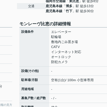
福岡市空港線
「
東比恵
」駅 徒歩8分
鹿児島本線
「
博多
」駅 徒歩13分
交通
鹿児島本線
「
竹下
」駅 徒歩30分
モンレーヴ比恵の詳細情報
設備条件
エレベーター
駐輪場
敷地内ごみ置き場
CATV
インターネット対応
オートロック
防犯カメラ
設備(その他)
-
駐車場/月額
空有(1台)/ 100m 小型車専用
分
用途地域
-
募集戸数 / 総戸数
- / -
情報の見方