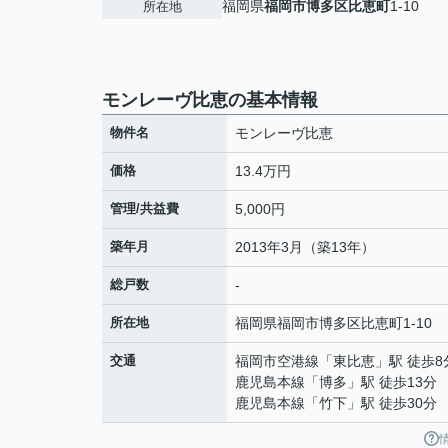
福岡県
福岡市博多区
比恵町
1-10
所在地
モンレーヴ比恵の基本情報
物件名
モンレーヴ比恵
価格
13.4万円
管理/共益費
5,000円
築年月
2013年3月（築13年）
総戸数
-
所在地
福岡県
福岡市博多区
比恵町
1-10
交通
福岡市空港線
「
東比恵
」駅 徒歩8
鹿児島本線
「
博多
」駅 徒歩13分
鹿児島本線
「
竹下
」駅 徒歩30分