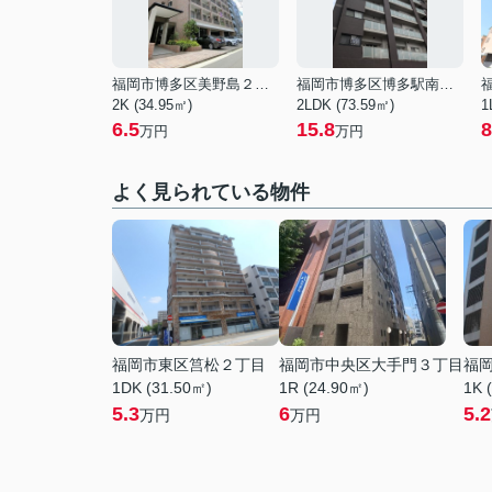
福岡市博多区美野島２丁目
福岡市博多区博多駅南２丁目
2K (34.95㎡)
2LDK (73.59㎡)
1
6.5
15.8
8
万円
万円
よく見られている物件
福岡市東区筥松２丁目
福岡市中央区大手門３丁目
福
1DK (31.50㎡)
1R (24.90㎡)
1K 
5.3
6
5.2
万円
万円