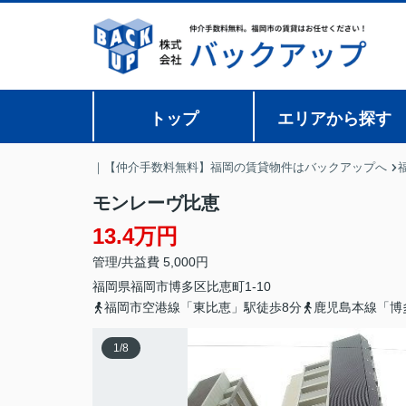
トップ
エリアから探す
｜【仲介手数料無料】福岡の賃貸物件はバックアップへ
モンレーヴ比恵
13.4万円
管理/共益費 5,000円
福岡県
福岡市博多区
比恵町
1-10
福岡市空港線「東比恵」駅徒歩8分
鹿児島本線「博
1
/
8