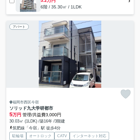
5.2万円
6階 / 35.30㎡ / 1LDK
アパート
福岡市西区今宿
ソリッド九大学研都市
5
万円
管理/共益費3,000円
30.03㎡ (1LDK) /築16年 /3階建
筑肥線「今宿」駅 徒歩4分
駐輪場
オートロック
CATV
インターネット対応