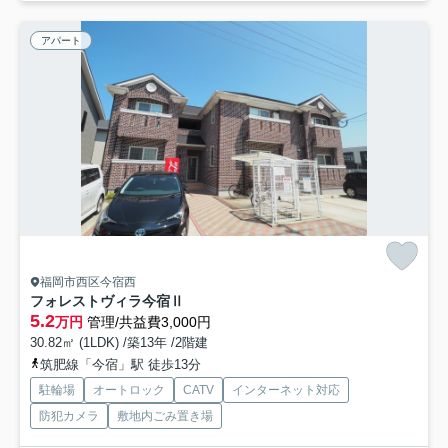
アパート
福岡市西区今宿西
フォレストヴィラ今宿Ⅱ
5.2
万円
管理/共益費3,000円
30.82㎡ (1LDK) /築13年 /2階建
筑肥線「今宿」駅 徒歩13分
駐輪場
オートロック
CATV
インターネット対応
防犯カメラ
敷地内ごみ置き場