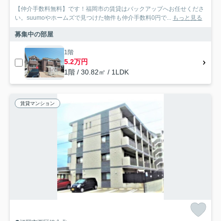
【仲介手数料無料】です！福岡市の賃貸はバックアップへお任せくださ
い。suumoやホームズで見つけた物件も仲介手数料0円で...
もっと見る
募集中の部屋
1階
5.2万円
1階 / 30.82㎡ / 1LDK
賃貸マンション