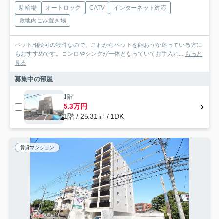
駐輪場
オートロック
CATV
インターネット対応
敷地内ごみ置き場
ペット相談可の物件なので、これからペットを飼おうか迷っている方に
もおすすめです。コンロやシンクが一体となっていてお手入れ...
もっと
見る
募集中の部屋
1階
5.3万円
1階 / 25.31㎡ / 1DK
賃貸マンション