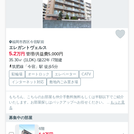
福岡市西区今宿駅前
エレガントヴェルス
5.2
万円
管理/共益費5,000円
35.30㎡ (1LDK) /築22年 /7階建
筑肥線「今宿」駅 徒歩5分
駐輪場
オートロック
エレベーター
CATV
インターネット対応
敷地内ごみ置き場
もちろん、こちらのお部屋も仲介手数料無料もしくは半額以下でご紹介
いたします。お部屋探しはバックアップへお任せください。 ...
もっと見
る
募集中の部屋
6階