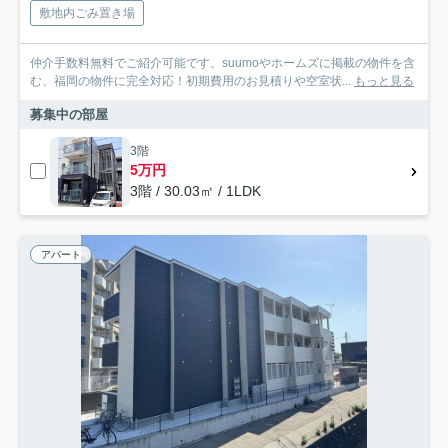
敷地内ごみ置き場
仲介手数料無料でご紹介可能です。suumoやホームズに掲載の物件を含
む、福岡の物件に完全対応！初期費用のお見積りや空室状...
もっと見る
募集中の部屋
3階
5万円
3階 / 30.03㎡ / 1LDK
アパート