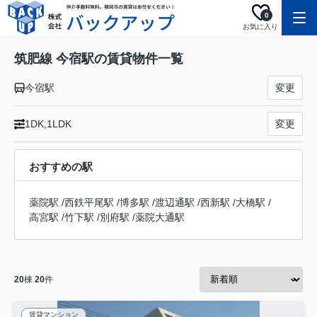
0
お気に入り
筑肥線 今宿駅の賃貸物件一覧
今宿駅
変更
1DK,1LDK
変更
おすすめの駅
薬院駅
/
西鉄平尾駅
/
博多駅
/
渡辺通駅
/
西新駅
/
大橋駅
/
高宮駅
/
竹下駅
/
別府駅
/
薬院大通駅
20
棟
20
件
賃貸マンション