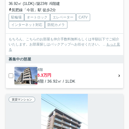
36.92㎡ (1LDK) /築23年 /6階建
筑肥線「今宿」駅 徒歩2分
駐輪場
オートロック
エレベーター
CATV
インターネット対応
防犯カメラ
もちろん、こちらのお部屋も仲介手数料無料もしくは半額以下でご紹介
いたします。お部屋探しはバックアップへお任せください。 ...
もっと見
る
募集中の部屋
4階
5.3万円
4階 / 36.92㎡ / 1LDK
賃貸マンション