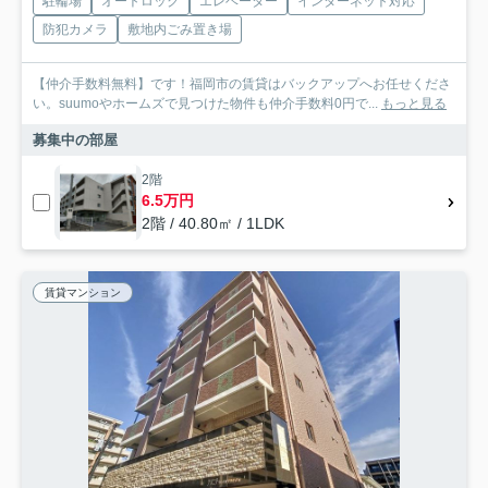
駐輪場
オートロック
エレベーター
インターネット対応
防犯カメラ
敷地内ごみ置き場
【仲介手数料無料】です！福岡市の賃貸はバックアップへお任せくださ
い。suumoやホームズで見つけた物件も仲介手数料0円で...
もっと見る
募集中の部屋
2階
6.5万円
2階 / 40.80㎡ / 1LDK
賃貸マンション