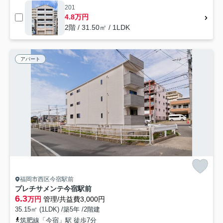
201
4.8万円
2階 / 31.50㎡ / 1LDK
アパート
福岡市西区今宿駅前
プレチサメンテ今宿駅前
6.3
万円
管理/共益費3,000円
35.15㎡ (1LDK) /築5年 /2階建
筑肥線「今宿」駅 徒歩7分