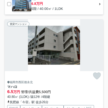
6.8万円
5階 / 40.00㎡ / 1LDK
賃貸マンション
福岡市西区徳永北
マハロ
6.5
万円
管理/共益費5,500円
40.80㎡ (1LDK) /築12年 /4階建
筑肥線「今宿」駅 徒歩26分