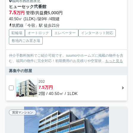
福岡市西区徳永北
ヒューセック弐番館
7.5
万円
管理/共益費5,000円
40.50㎡ (1LDK) /築9年 /4階建
筑肥線「今宿」駅 徒歩21分
駐輪場
オートロック
エレベーター
インターネット対応
敷地内ごみ置き場
仲介手数料無料でご紹介可能です。suumoやホームズに掲載の物件を含
む、福岡の物件に完全対応！初期費用のお見積りや空室状...
もっと見る
募集中の部屋
202
7.5万円
2階 / 40.50㎡ / 1LDK
賃貸マンション