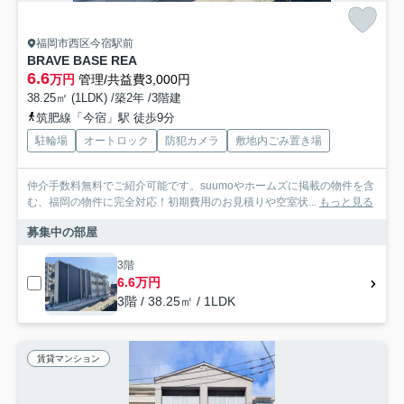
福岡市西区今宿駅前
BRAVE BASE REA
6.6
万円
管理/共益費3,000円
38.25㎡ (1LDK) /築2年 /3階建
筑肥線「今宿」駅 徒歩9分
駐輪場
オートロック
防犯カメラ
敷地内ごみ置き場
仲介手数料無料でご紹介可能です。suumoやホームズに掲載の物件を含
む、福岡の物件に完全対応！初期費用のお見積りや空室状...
もっと見る
募集中の部屋
3階
6.6万円
3階 / 38.25㎡ / 1LDK
賃貸マンション