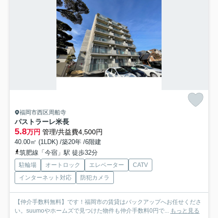
福岡市西区周船寺
パストラーレ米長
5.8
万円
管理/共益費4,500円
40.00㎡ (1LDK) /築20年 /6階建
筑肥線「今宿」駅 徒歩32分
駐輪場
オートロック
エレベーター
CATV
インターネット対応
防犯カメラ
【仲介手数料無料】です！福岡市の賃貸はバックアップへお任せくださ
い。suumoやホームズで見つけた物件も仲介手数料0円で...
もっと見る