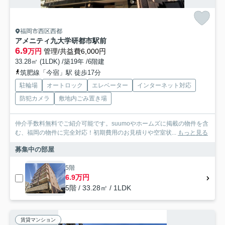
福岡市西区西都
アメニティ九大学研都市駅前
6.9
万円
管理/共益費6,000円
33.28㎡ (1LDK) /築19年 /6階建
筑肥線「今宿」駅 徒歩17分
駐輪場
オートロック
エレベーター
インターネット対応
防犯カメラ
敷地内ごみ置き場
仲介手数料無料でご紹介可能です。suumoやホームズに掲載の物件を含
む、福岡の物件に完全対応！初期費用のお見積りや空室状...
もっと見る
募集中の部屋
5階
6.9万円
5階 / 33.28㎡ / 1LDK
賃貸マンション