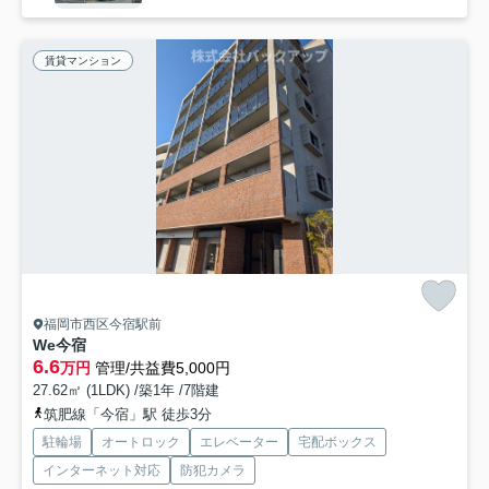
賃貸マンション
福岡市西区今宿駅前
We今宿
6.6
万円
管理/共益費5,000円
27.62㎡ (1LDK) /築1年 /7階建
筑肥線「今宿」駅 徒歩3分
駐輪場
オートロック
エレベーター
宅配ボックス
インターネット対応
防犯カメラ