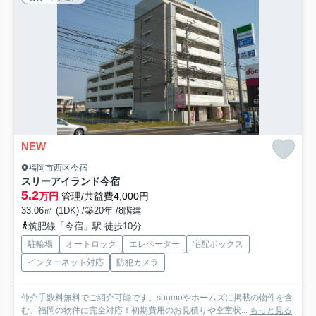
NEW
福岡市西区今宿
スリーアイランド今宿
5.2
万円
管理/共益費4,000円
33.06㎡ (1DK) /築20年 /8階建
筑肥線「今宿」駅 徒歩10分
駐輪場
オートロック
エレベーター
宅配ボックス
インターネット対応
防犯カメラ
仲介手数料無料でご紹介可能です。suumoやホームズに掲載の物件を含
む、福岡の物件に完全対応！初期費用のお見積りや空室状...
もっと見る