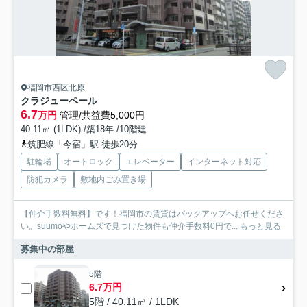
福岡市西区北原
クラジューペール
6.7
万円
管理/共益費5,000円
40.11㎡ (1LDK) /築18年 /10階建
筑肥線「今宿」駅 徒歩20分
駐輪場
オートロック
エレベーター
インターネット対応
防犯カメラ
敷地内ごみ置き場
【仲介手数料無料】です！福岡市の賃貸はバックアップへお任せくださ
い。suumoやホームズで見つけた物件も仲介手数料0円で...
もっと見る
募集中の部屋
5階
6.7万円
5階 / 40.11㎡ / 1LDK