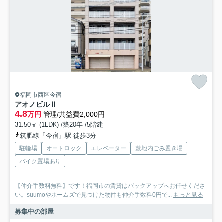
福岡市西区今宿
アオノビルⅡ
4.8
万円
管理/共益費2,000円
31.50㎡ (1LDK) /築20年 /5階建
筑肥線「今宿」駅 徒歩3分
駐輪場
オートロック
エレベーター
敷地内ごみ置き場
バイク置場あり
【仲介手数料無料】です！福岡市の賃貸はバックアップへお任せくださ
い。suumoやホームズで見つけた物件も仲介手数料0円で...
もっと見る
募集中の部屋