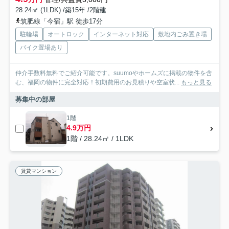
28.24㎡ (1LDK) /築15年 /2階建
筑肥線「今宿」駅 徒歩17分
駐輪場
オートロック
インターネット対応
敷地内ごみ置き場
バイク置場あり
仲介手数料無料でご紹介可能です。suumoやホームズに掲載の物件を含
む、福岡の物件に完全対応！初期費用のお見積りや空室状...
もっと見る
募集中の部屋
1階
4.9万円
1階 / 28.24㎡ / 1LDK
賃貸マンション