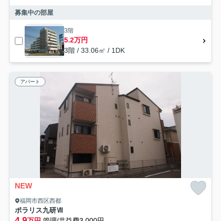
募集中の部屋
3階
5.2万円
3階 / 33.06㎡ / 1DK
アパート
NEW
福岡市西区西都
ポラリス九研Ⅶ
4.9
万円
管理/共益費3,000円