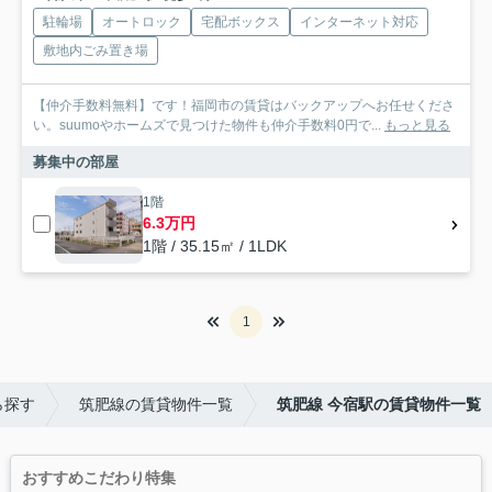
駐輪場
オートロック
宅配ボックス
インターネット対応
敷地内ごみ置き場
【仲介手数料無料】です！福岡市の賃貸はバックアップへお任せくださ
い。suumoやホームズで見つけた物件も仲介手数料0円で...
もっと見る
募集中の部屋
1階
6.3万円
1階 / 35.15㎡ / 1LDK
1
ら探す
筑肥線の賃貸物件一覧
筑肥線 今宿駅の賃貸物件一覧
おすすめこだわり特集