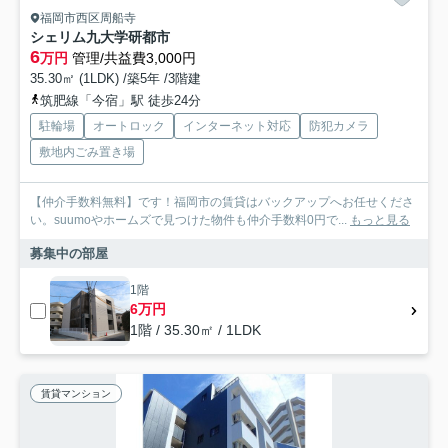
福岡市西区周船寺
シェリム九大学研都市
6
万円
管理/共益費3,000円
35.30㎡ (1LDK) /築5年 /3階建
筑肥線「今宿」駅 徒歩24分
駐輪場
オートロック
インターネット対応
防犯カメラ
敷地内ごみ置き場
【仲介手数料無料】です！福岡市の賃貸はバックアップへお任せくださ
い。suumoやホームズで見つけた物件も仲介手数料0円で...
もっと見る
募集中の部屋
1階
6万円
1階 / 35.30㎡ / 1LDK
賃貸マンション