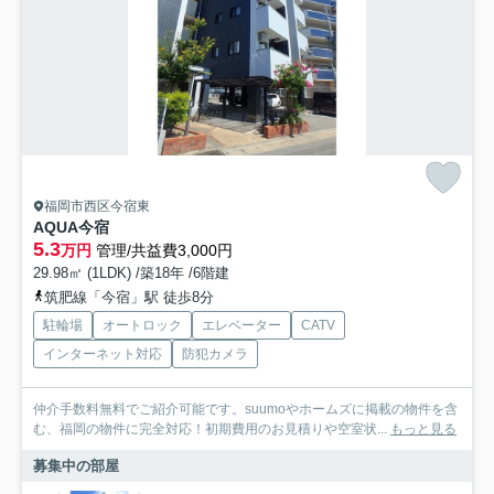
福岡市西区今宿東
AQUA今宿
5.3
万円
管理/共益費3,000円
29.98㎡ (1LDK) /築18年 /6階建
筑肥線「今宿」駅 徒歩8分
駐輪場
オートロック
エレベーター
CATV
インターネット対応
防犯カメラ
仲介手数料無料でご紹介可能です。suumoやホームズに掲載の物件を含
む、福岡の物件に完全対応！初期費用のお見積りや空室状...
もっと見る
募集中の部屋