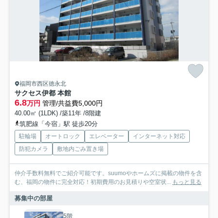
福岡市西区徳永北
サクセス伊都 本館
6.8
万円
管理/共益費5,000円
40.00㎡ (1LDK) /築11年 /8階建
筑肥線「今宿」駅 徒歩20分
駐輪場
オートロック
エレベーター
インターネット対応
防犯カメラ
敷地内ごみ置き場
仲介手数料無料でご紹介可能です。suumoやホームズに掲載の物件を含
む、福岡の物件に完全対応！初期費用のお見積りや空室状...
もっと見る
募集中の部屋
5階