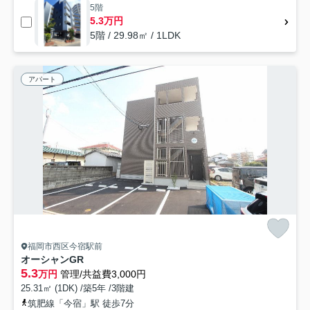
5階
5.3万円
5階 / 29.98㎡ / 1LDK
アパート
福岡市西区今宿駅前
オーシャンGR
5.3
万円
管理/共益費3,000円
25.31㎡ (1DK) /築5年 /3階建
筑肥線「今宿」駅 徒歩7分