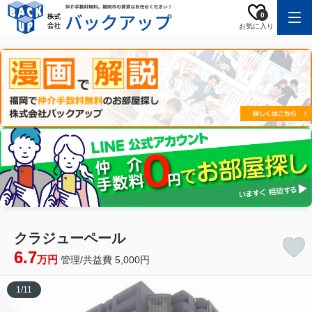
0
お気に入り
クラジューペール
6.7
万円
管理/共益費 5,000円
1
/
11