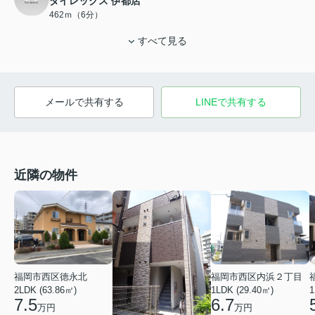
ダイレックス 伊都店
462ｍ（6分）
すべて見る
メールで共有する
LINEで共有する
近隣の物件
福岡市西区徳永北
福岡市西区内浜２丁目
2LDK (63.86㎡)
1LDK (29.40㎡)
1
7.5
6.7
万円
万円