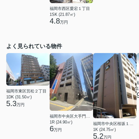
福岡市西区愛宕１丁目
1SK (21.87㎡)
4.8
万円
よく見られている物件
1
福岡市東区筥松２丁目
1DK (31.50㎡)
5.3
万円
福岡市中央区大手門３丁目
1R (24.90㎡)
福岡市中央区桜坂１丁目
6
1K (24.75㎡)
万円
5.2
万円