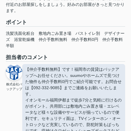
付近のお部屋探しをしましょう。好みのお部屋がきっと見つかり
ます。
ポイント
洗髪洗面化粧台
敷地内ごみ置き場
バストイレ別
デザイナー
ズ
浴室乾燥機
仲介手数料無料
仲介手数料0円
仲介手数料
半額
担当者のコメント
【仲介手数料無料】です！福岡市の賃貸はバックア
ップへお任せください。suumoやホームズで見つけ
た物件も仲介手数料0円でご紹介可能です。お問合せ
株式会社バ
は【092-332-9085】までご連絡をお願いいたしま
ックアップ
す。
イオンモール福岡伊都まで徒歩7分と気軽に行けるの
がポイント。共用部には敷地内ごみ置き場・エレベ
ータなど様々な設備やサービスが揃っているので便
利です。セキュリティ面は、TVインターホン・オー
トロックなど充実しているので、防犯対策もばっち
りです。収納はクロゼット・シューズボックスなど