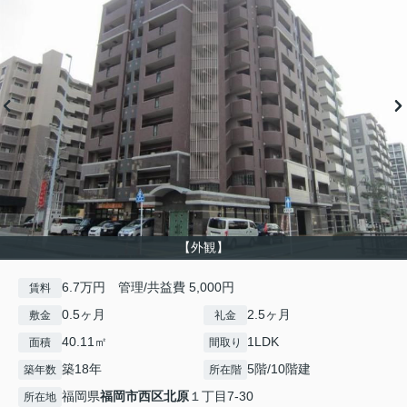
【外観】
6.7万円 管理/共益費 5,000円
賃料
0.5ヶ月
2.5ヶ月
敷金
礼金
40.11㎡
1LDK
面積
間取り
築18年
5階/10階建
築年数
所在階
福岡県
福岡市西区
北原
１丁目7-30
所在地