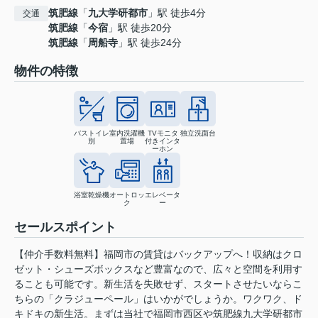
筑肥線
「
九大学研都市
」駅 徒歩4分
交通
筑肥線
「
今宿
」駅 徒歩20分
筑肥線
「
周船寺
」駅 徒歩24分
物件の特徴
バストイレ
室内洗濯機
TVモニタ
独立洗面台
別
置場
付きインタ
ーホン
浴室乾燥機
オートロッ
エレベータ
ク
ー
セールスポイント
【仲介手数料無料】福岡市の賃貸はバックアップへ！収納はクロ
ゼット・シューズボックスなど豊富なので、広々と空間を利用す
ることも可能です。新生活を失敗せず、スタートさせたいならこ
ちらの「クラジューペール」はいかがでしょうか。ワクワク、ド
キドキの新生活。まずは当社で福岡市西区や筑肥線九大学研都市