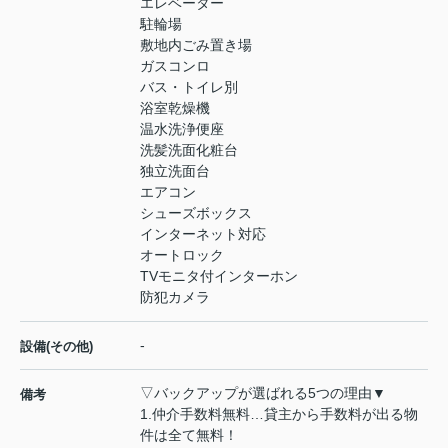
エレベーター
駐輪場
敷地内ごみ置き場
ガスコンロ
バス・トイレ別
浴室乾燥機
温水洗浄便座
洗髪洗面化粧台
独立洗面台
エアコン
シューズボックス
インターネット対応
オートロック
TVモニタ付インターホン
防犯カメラ
-
設備(その他)
▽バックアップが選ばれる5つの理由▼
備考
1.仲介手数料無料…貸主から手数料が出る物
件は全て無料！