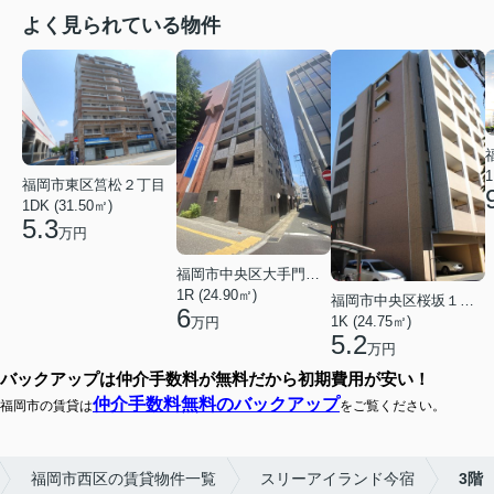
よく見られている物件
1
福岡市東区筥松２丁目
1DK (31.50㎡)
5.3
万円
福岡市中央区大手門３丁目
1R (24.90㎡)
福岡市中央区桜坂１丁目
6
1K (24.75㎡)
万円
5.2
万円
バックアップは仲介手数料が無料だから初期費用が安い！
仲介手数料無料のバックアップ
福岡市の賃貸は
をご覧ください。
福岡市西区の賃貸物件一覧
スリーアイランド今宿
3階