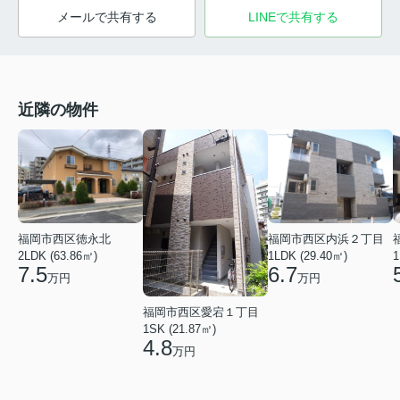
メールで共有する
LINEで共有する
近隣の物件
福岡市西区徳永北
福岡市西区内浜２丁目
2LDK (63.86㎡)
1LDK (29.40㎡)
1
7.5
6.7
万円
万円
福岡市西区愛宕１丁目
1SK (21.87㎡)
4.8
万円