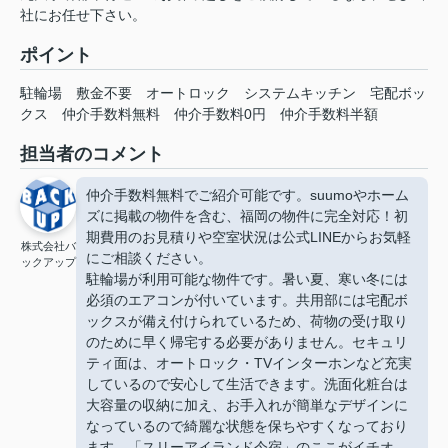
社にお任せ下さい。
ポイント
駐輪場
敷金不要
オートロック
システムキッチン
宅配ボッ
クス
仲介手数料無料
仲介手数料0円
仲介手数料半額
担当者のコメント
仲介手数料無料でご紹介可能です。suumoやホーム
ズに掲載の物件を含む、福岡の物件に完全対応！初
期費用のお見積りや空室状況は公式LINEからお気軽
株式会社バ
にご相談ください。
ックアップ
駐輪場が利用可能な物件です。暑い夏、寒い冬には
必須のエアコンが付いています。共用部には宅配ボ
ックスが備え付けられているため、荷物の受け取り
のために早く帰宅する必要がありません。セキュリ
ティ面は、オートロック・TVインターホンなど充実
しているので安心して生活できます。洗面化粧台は
大容量の収納に加え、お手入れが簡単なデザインに
なっているので綺麗な状態を保ちやすくなっており
ます。「スリーアイランド今宿」のここがイチオ