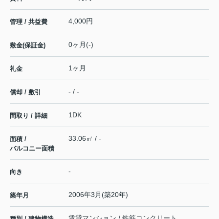
4,000円
管理 / 共益費
0ヶ月(-)
敷金(保証金)
1ヶ月
礼金
- / -
償却 / 敷引
1DK
間取り / 詳細
33.06㎡ / -
面積 /
バルコニー面積
-
向き
2006年3月(築20年)
築年月
賃貸マンション / 鉄筋コンクリート
種別 / 建物構造