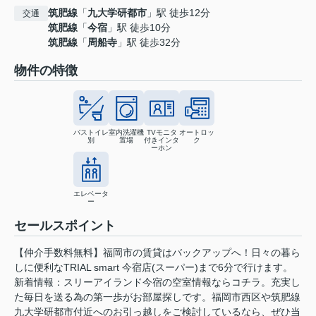
筑肥線
「
九大学研都市
」駅 徒歩12分
交通
筑肥線
「
今宿
」駅 徒歩10分
筑肥線
「
周船寺
」駅 徒歩32分
物件の特徴
バストイレ
室内洗濯機
TVモニタ
オートロッ
別
置場
付きインタ
ク
ーホン
エレベータ
ー
セールスポイント
【仲介手数料無料】福岡市の賃貸はバックアップへ！日々の暮ら
しに便利なTRIAL smart 今宿店(スーパー)まで6分で行けます。
新着情報：スリーアイランド今宿の空室情報ならコチラ。充実し
た毎日を送る為の第一歩がお部屋探しです。福岡市西区や筑肥線
九大学研都市付近へのお引っ越しをご検討しているなら、ぜひ当