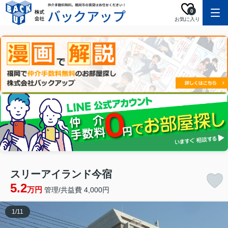
0
お気に入り
スリーアイランド今宿
5.2
万円
管理/共益費 4,000円
1
/
11