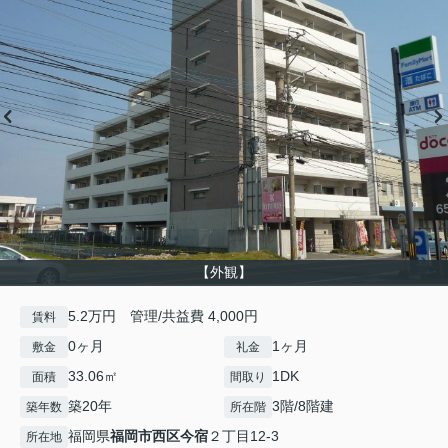
【外観】
5.2万円 管理/共益費 4,000円
賃料
0ヶ月
1ヶ月
敷金
礼金
33.06㎡
1DK
面積
間取り
築20年
3階/8階建
築年数
所在階
福岡県
福岡市西区
今宿
２丁目12-3
所在地