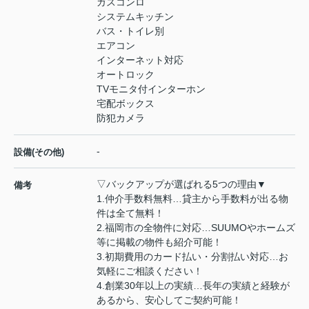
ガスコンロ
システムキッチン
バス・トイレ別
エアコン
インターネット対応
オートロック
TVモニタ付インターホン
宅配ボックス
防犯カメラ
-
設備(その他)
▽バックアップが選ばれる5つの理由▼
備考
1.仲介手数料無料…貸主から手数料が出る物
件は全て無料！
2.福岡市の全物件に対応…SUUMOやホームズ
等に掲載の物件も紹介可能！
3.初期費用のカード払い・分割払い対応…お
気軽にご相談ください！
4.創業30年以上の実績…長年の実績と経験が
あるから、安心してご契約可能！