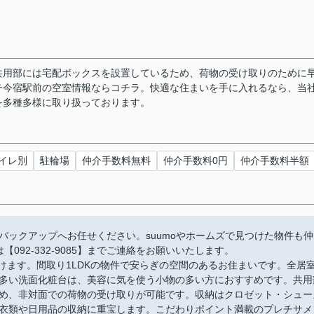
共用部には宅配ボックスを設置しているため、荷物の受け取りのために
テ今宿駅前の空室情報ならコチラ。快適な住まいを手に入れるなら、当
を多種多様に取り扱っております。
イレ別
駐輪場
仲介手数料無料
仲介手数料0円
仲介手数料半額
バックアップへお任せください。suumoやホームズで見つけた物件も仲
092-332-9085】までご連絡をお願いいたします。
けます。間取り1LDKの物件で安らぎの空間のあるお住まいです。全居
多い洗面化粧台は、美容に気を使う小物の多い方におすすめです。共用
め、非対面での荷物の受け取りが可能です。収納はクロゼット・シュー
衣類や日用品の収納に重宝します。こだわりポイント満載のプレチサメ