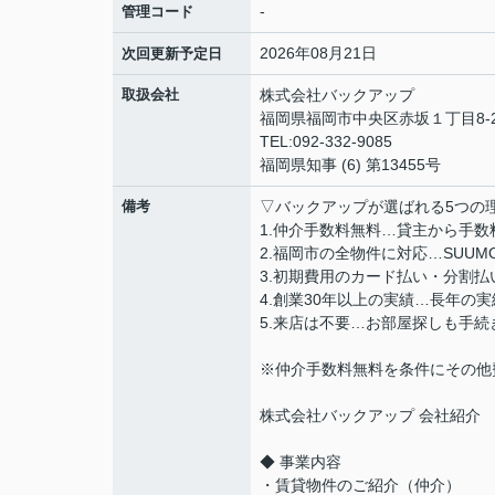
-
管理コード
2026年08月21日
次回更新予定日
取扱会社
株式会社バックアップ
福岡県福岡市中央区赤坂１丁目8-2
TEL:092-332-9085
福岡県知事 (6) 第13455号
備考
▽バックアップが選ばれる5つの
1.仲介手数料無料…貸主から手
2.福岡市の全物件に対応…SUU
3.初期費用のカード払い・分割
4.創業30年以上の実績…長年の
5.来店は不要…お部屋探しも手
※仲介手数料無料を条件にその他
株式会社バックアップ 会社紹介
◆ 事業内容
・賃貸物件のご紹介（仲介）