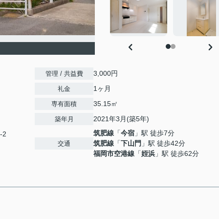
3,000円
管理 / 共益費
1ヶ月
礼金
35.15㎡
専有面積
2021年3月(築5年)
築年月
筑肥線
「
今宿
」駅 徒歩7分
-2
筑肥線
「
下山門
」駅 徒歩42分
交通
福岡市空港線
「
姪浜
」駅 徒歩62分