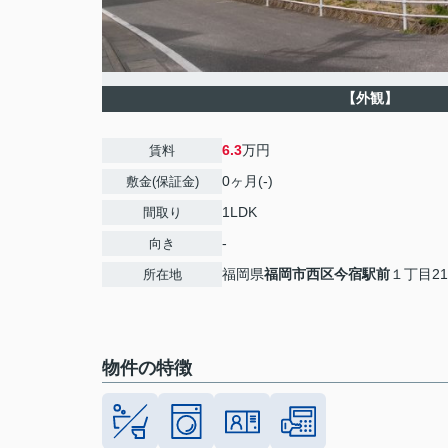
【外観】
6.3
万円
賃料
0ヶ月(-)
敷金(保証金)
1LDK
間取り
-
向き
福岡県
福岡市西区
今宿駅前
１丁目21
所在地
物件の特徴