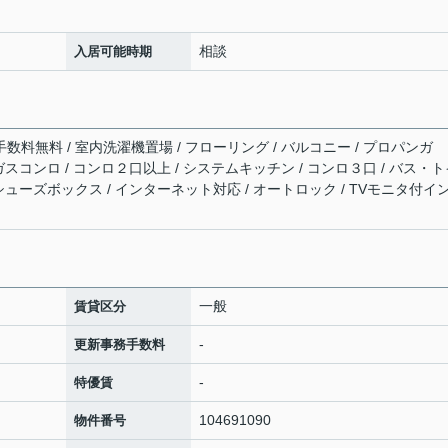
相談
入居可能時期
手数料無料 / 室内洗濯機置場 / フローリング / バルコニー / プロパンガ
/ ガスコンロ / コンロ２口以上 / システムキッチン / コンロ３口 / バス・
/ シューズボックス / インターネット対応 / オートロック / TVモニタ付イ
一般
賃貸区分
-
更新事務手数料
-
特優賃
104691090
物件番号