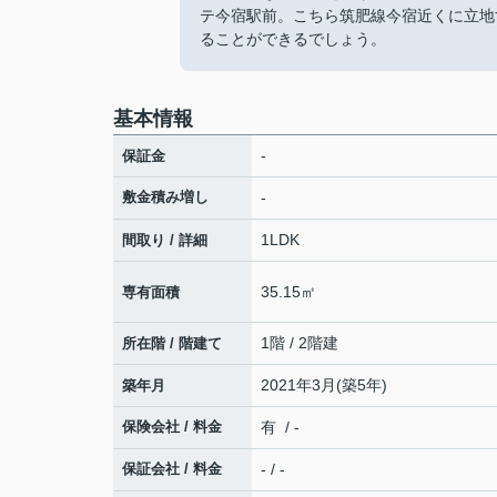
テ今宿駅前。こちら筑肥線今宿近くに立地
ることができるでしょう。
基本情報
-
保証金
敷金積み増し
-
1LDK
間取り / 詳細
35.15㎡
専有面積
1階 / 2階建
所在階 / 階建て
2021年3月(築5年)
築年月
保険会社 / 料金
有 / -
保証会社 / 料金
- / -