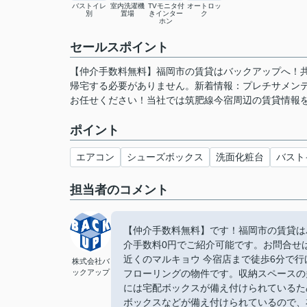
バストイレ
室内洗濯機
TVモニタ付
オートロッ
別
置場
きインター
ク
ホン
セールスポイント
【仲介手数料無料】福岡市の賃貸はバックアップへ！
帰宅する必要がありません。新着情報：プレチサメン
お任せください！当社では筑肥線今宿周辺の賃貸情報
ポイント
エアコン
シューズボックス
洗面化粧台
バスト
担当者のコメント
【仲介手数料無料】です！福岡市の賃貸は
介手数料0円でご紹介可能です。お問合せは【
近くのマルキョウ 今宿店まで徒歩6分で行
株式会社バ
ックアップ
フローリングの物件です。収納スペースの
には宅配ボックスが備え付けられているた
ボックスなどが備え付けられているので、