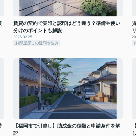
復
賃貸の契約で実印と認印はどう違う？準備や使い
分けのポイントも解説
2026.02.25
20
お部屋探しの疑問や悩み
特
【福岡市で引越し】助成金の種類と申請条件を解
説