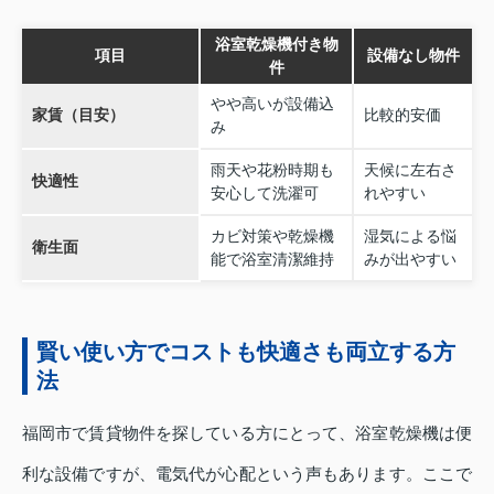
浴室乾燥機付き物
項目
設備なし物件
件
やや高いが設備込
家賃（目安）
比較的安価
み
雨天や花粉時期も
天候に左右さ
快適性
安心して洗濯可
れやすい
カビ対策や乾燥機
湿気による悩
衛生面
能で浴室清潔維持
みが出やすい
賢い使い方でコストも快適さも両立する方
法
福岡市で賃貸物件を探している方にとって、浴室乾燥機は便
利な設備ですが、電気代が心配という声もあります。ここで