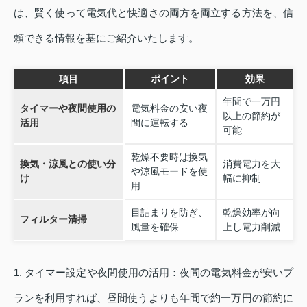
は、賢く使って電気代と快適さの両方を両立する方法を、信
頼できる情報を基にご紹介いたします。
項目
ポイント
効果
年間で一万円
タイマーや夜間使用の
電気料金の安い夜
以上の節約が
活用
間に運転する
可能
乾燥不要時は換気
換気・涼風との使い分
消費電力を大
や涼風モードを使
け
幅に抑制
用
目詰まりを防ぎ、
乾燥効率が向
フィルター清掃
風量を確保
上し電力削減
1. タイマー設定や夜間使用の活用：夜間の電気料金が安いプ
ランを利用すれば、昼間使うよりも年間で約一万円の節約に