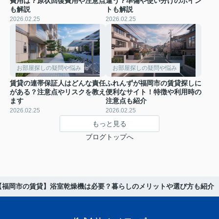
費用は？原状回復費用や注意点
違う？準備や使い分けのポイン
も解説
トも解説
2026.02.25
2026.02.25
お部屋探しの疑問や悩み
お部屋探しの疑問や悩み
賃貸の連帯保証人はどんな責任
ふれんずが福岡市の賃貸探しに
がある？注意点やリスクを教え
便利なサイト！特徴や利用時の
ます
注意点も紹介
2026.02.25
2026.02.25
もっと見る
ブログトップへ
【福岡市の賃貸】浴室乾燥機は必要？暮らしのメリットや選び方も紹介