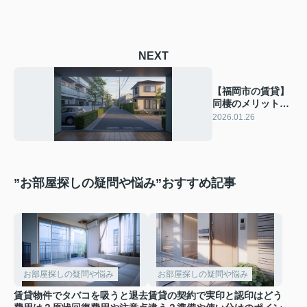
NEXT
【福岡市の賃貸】
同棲のメリット
は？デメリットや
2026.01.26
注意点も解説
”お部屋探しの疑問や悩み”おすすめ記事
お部屋探しの疑問や悩み
お部屋探しの疑問や悩み
賃貸物件でタバコを吸うと退去
賃貸の契約で実印と認印はどう