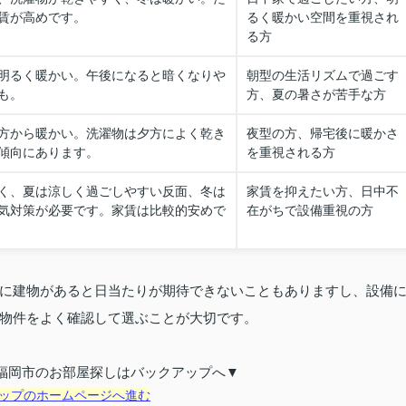
賃が高めです。
るく暖かい空間を重視され
る方
明るく暖かい。午後になると暗くなりや
朝型の生活リズムで過ごす
も。
方、夏の暑さが苦手な方
方から暖かい。洗濯物は夕方によく乾き
夜型の方、帰宅後に暖かさ
傾向にあります。
を重視される方
く、夏は涼しく過ごしやすい反面、冬は
家賃を抑えたい方、日中不
気対策が必要です。家賃は比較的安めで
在がちで設備重視の方
に建物があると日当たりが期待できないこともありますし、設備
物件をよく確認して選ぶことが大切です。
福岡市のお部屋探しはバックアップへ▼
ップのホームページへ進む