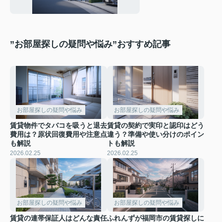
方のポイントもご紹介
”お部屋探しの疑問や悩み”おすすめ記事
お部屋探しの疑問や悩み
お部屋探しの疑問や悩み
賃貸物件でタバコを吸うと退去
賃貸の契約で実印と認印はどう
費用は？原状回復費用や注意点
違う？準備や使い分けのポイン
も解説
トも解説
2026.02.25
2026.02.25
お部屋探しの疑問や悩み
お部屋探しの疑問や悩み
賃貸の連帯保証人はどんな責任
ふれんずが福岡市の賃貸探しに