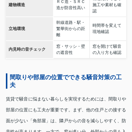
ＲＣ造・ＳＲＣ
建物構造
施工や素材も確
造が防音性高い
認
幹線道路・駅・
時間帯を変えて
立地環境
繁華街からの距
現地確認
離
窓・サッシ・壁
窓を開けて騒音
内見時の音チェック
の遮音性
の入り方も確認
間取りや部屋の位置でできる騒音対策の工
夫
賃貸で騒音に悩まない暮らしを実現するためには、間取りや
部屋の位置にも工夫が重要です。まず、他の住戸との接する
面が少ない「角部屋」は、隣戸からの音を減らしやすく、防
音性が高まります。一方で、窓が多い分、外部からの音も入