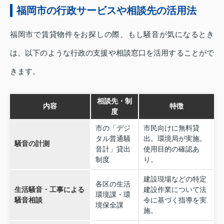
福岡市の行政サービスや相談先の活用法
福岡市で賃貸物件をお探しの際、もし騒音が気になるとき
は、以下のような行政の支援や相談窓口を活用することがで
きます。
相談先・制
内容
特徴
度
市の「デジ
市民向けに無料貸
タル普通騒
出。環境局が実施。
騒音の計測
音計」貸出
使用目的の確認あ
制度
り。
建設現場などの特定
各区の生活
生活騒音・工事による
建設作業について法
環境課・環
騒音相談
令に基づく指導を実
境保全課
施。