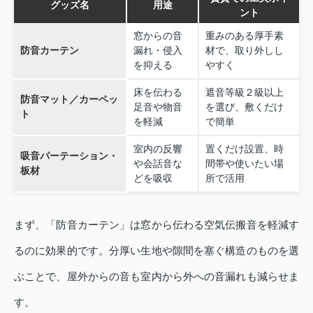
グッズ名
用途
ント
窓からの音
重みのある厚手素
防音カーテン
漏れ・侵入
材で、取り外しし
を抑える
やすく
床を伝わる
遮音等級２級以上
防音マット／カーペッ
足音や物音
を選び、敷くだけ
ト
を軽減
で簡単
室内の反響
置くだけ設置、時
吸音パーテーション・
や会話音な
間帯や使いたい場
板材
どを吸収
所で活用
まず、「防音カーテン」は窓から伝わる空気伝搬音を軽減す
るのに効果的です。分厚い生地や隙間を塞ぐ構造のものを選
ぶことで、屋外からの音も室内から外への音漏れも減らせま
す。