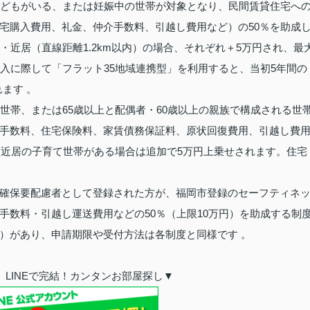
子どもがいる、または妊娠中の世帯が対象となり、民間賃貸住宅へ
宅購入費用、礼金、仲介手数料、引越し費用など）の50％を助成
・近居（直線距離1.2km以内）の場合、それぞれ＋5万円され、最
入に際して「フラット35地域連携型」を利用すると、当初5年間の
ます 。
世帯、または65歳以上と配偶者・60歳以上の親族で構成される世
手数料、住宅保険料、家賃債務保証料、原状回復費用、引越し費
・近居の子育て世帯がある場合は追加で5万円上乗せされます。住宅
。
確保要配慮者として登録された方が、福岡市登録のセーフティネ
手数料・引越し運送費用などの50％（上限10万円）を助成する制
）があり、申請期限や受付方法は各制度と同様です 。
LINEで完結！カンタンお部屋探し▼