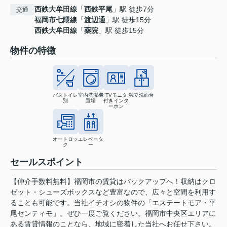
西鉄大牟田線
「
西鉄平尾
」駅 徒歩7分
交通
福岡市七隈線
「
渡辺通
」駅 徒歩15分
西鉄大牟田線
「
薬院
」駅 徒歩15分
物件の特徴
バストイレ
室内洗濯機
TVモニタ
独立洗面台
別
置場
付きインタ
ーホン
オートロッ
エレベータ
ク
ー
セールスポイント
【仲介手数料無料】福岡市の賃貸はバックアップへ！収納はクロ
ゼット・シューズボックスなど豊富なので、広々と空間を利用す
ることも可能です。当社イチオシの物件の「エステートモア・平
尾センティモ」。ぜひ一度ご覧ください。福岡市中央区エリアに
ある賃貸情報のことなら、地域に密着した当社へお任せ下さい。