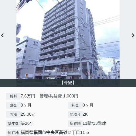
【外観】
7.6万円 管理/共益費 1,000円
賃料
0ヶ月
0ヶ月
敷金
礼金
25.00㎡
2K
面積
間取り
築26年
11階/13階建
築年数
所在階
福岡県
福岡市中央区
高砂
２丁目11-5
所在地