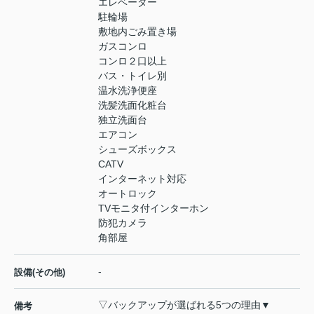
エレベーター
駐輪場
敷地内ごみ置き場
ガスコンロ
コンロ２口以上
バス・トイレ別
温水洗浄便座
洗髪洗面化粧台
独立洗面台
エアコン
シューズボックス
CATV
インターネット対応
オートロック
TVモニタ付インターホン
防犯カメラ
角部屋
-
設備(その他)
▽バックアップが選ばれる5つの理由▼
備考