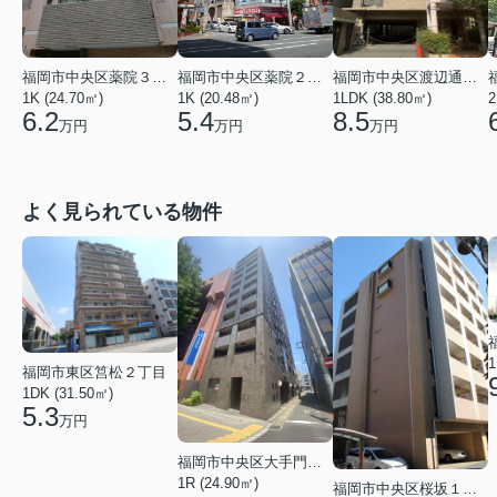
福岡市中央区薬院３丁目
福岡市中央区薬院２丁目
福岡市中央区渡辺通２丁目
1K (24.70㎡)
1K (20.48㎡)
1LDK (38.80㎡)
2
6.2
5.4
8.5
万円
万円
万円
よく見られている物件
1
福岡市東区筥松２丁目
1DK (31.50㎡)
5.3
万円
福岡市中央区大手門３丁目
1R (24.90㎡)
福岡市中央区桜坂１丁目