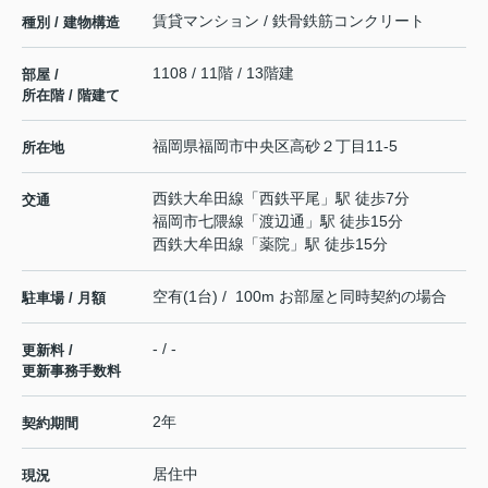
賃貸マンション / 鉄骨鉄筋コンクリート
種別 / 建物構造
1108 / 11階 / 13階建
部屋 /
所在階 / 階建て
福岡県
福岡市中央区
高砂
２丁目11-5
所在地
西鉄大牟田線
「
西鉄平尾
」駅 徒歩7分
交通
福岡市七隈線
「
渡辺通
」駅 徒歩15分
西鉄大牟田線
「
薬院
」駅 徒歩15分
空有(1台) / 100m お部屋と同時契約の場合
駐車場 / 月額
- / -
更新料 /
更新事務手数料
2年
契約期間
居住中
現況