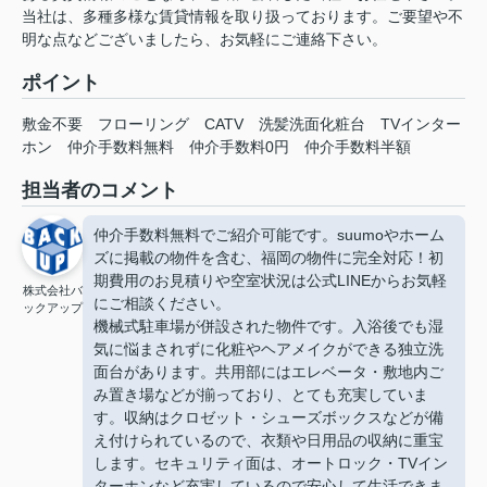
当社は、多種多様な賃貸情報を取り扱っております。ご要望や不
明な点などございましたら、お気軽にご連絡下さい。
ポイント
敷金不要
フローリング
CATV
洗髪洗面化粧台
TVインター
ホン
仲介手数料無料
仲介手数料0円
仲介手数料半額
担当者のコメント
仲介手数料無料でご紹介可能です。suumoやホーム
ズに掲載の物件を含む、福岡の物件に完全対応！初
期費用のお見積りや空室状況は公式LINEからお気軽
株式会社バ
にご相談ください。
ックアップ
機械式駐車場が併設された物件です。入浴後でも湿
気に悩まされずに化粧やヘアメイクができる独立洗
面台があります。共用部にはエレベータ・敷地内ご
み置き場などが揃っており、とても充実していま
す。収納はクロゼット・シューズボックスなどが備
え付けられているので、衣類や日用品の収納に重宝
します。セキュリティ面は、オートロック・TVイン
ターホンなど充実しているので安心して生活できま