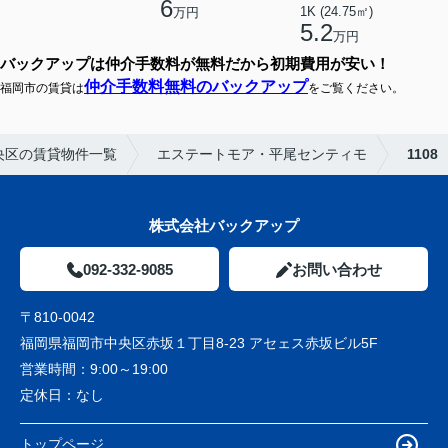
6
1K (24.75㎡)
万円
5.2
万円
バックアップは仲介手数料が無料だから初期費用が安い！
仲介手数料無料のバックアップ
福岡市の賃貸は
をご覧ください。
央区の賃貸物件一覧
エステートモア・平尾センティモ
1108
株式会社バックアップ
092-332-9085
お問い合わせ
〒810-0042
福岡県福岡市中央区赤坂１丁目8-23 アセェス赤坂ビル5F
営業時間：
9:00～19:00
定休日：
なし
トップページ