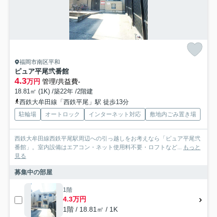
福岡市南区平和
ピュア平尾弐番館
4.3
万円
管理/共益費-
18.81㎡ (1K) /築22年 /2階建
西鉄大牟田線「西鉄平尾」駅 徒歩13分
駐輪場
オートロック
インターネット対応
敷地内ごみ置き場
西鉄大牟田線西鉄平尾駅周辺への引っ越しをお考えなら「ピュア平尾弐
番館」。室内設備はエアコン・ネット使用料不要・ロフトなど...
もっと
見る
募集中の部屋
1階
4.3万円
1階 / 18.81㎡ / 1K