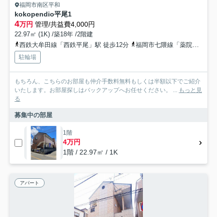
福岡市南区平和
kokopendio平尾1
4
万円
管理/共益費4,000円
22.97㎡ (1K) /築18年 /2階建
西鉄大牟田線「西鉄平尾」駅 徒歩12分
福岡市七隈線「薬院大通」駅 徒歩21分
駐輪場
もちろん、こちらのお部屋も仲介手数料無料もしくは半額以下でご紹介
いたします。お部屋探しはバックアップへお任せください。 ...
もっと見
る
募集中の部屋
1階
4万円
1階 / 22.97㎡ / 1K
アパート