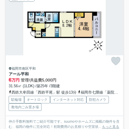
福岡市南区平和
アール平和
6
万円
管理/共益費5,000円
31.56㎡ (1LDK) /築25年 /3階建
西鉄大牟田線「西鉄平尾」駅 徒歩13分
福岡市七隈線「薬院大通」駅 徒歩25分
駐輪場
オートロック
インターネット対応
防犯カメラ
敷地内ごみ置き場
仲介手数料無料でご紹介可能です。suumoやホームズに掲載の物件を含
む、福岡の物件に完全対応！初期費用のお見積りや空室状...
もっと見る