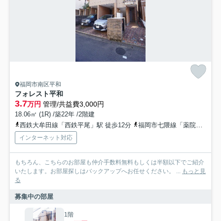
福岡市南区平和
フォレスト平和
3.7
万円
管理/共益費3,000円
18.06㎡ (1R) /築22年 /2階建
西鉄大牟田線「西鉄平尾」駅 徒歩12分
福岡市七隈線「薬院大通」駅 徒歩23分
インターネット対応
もちろん、こちらのお部屋も仲介手数料無料もしくは半額以下でご紹介
いたします。お部屋探しはバックアップへお任せください。 ...
もっと見
る
募集中の部屋
1階