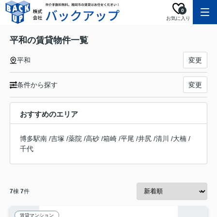
0
お気に入り
平和の賃貸物件一覧
平和
変更
条件から探す
変更
おすすめのエリア
博多駅南
/
吉塚
/
薬院
/
高砂
/
箱崎
/
平尾
/
井尻
/
清川
/
大楠
/
千代
7
棟
7
件
賃貸マンション