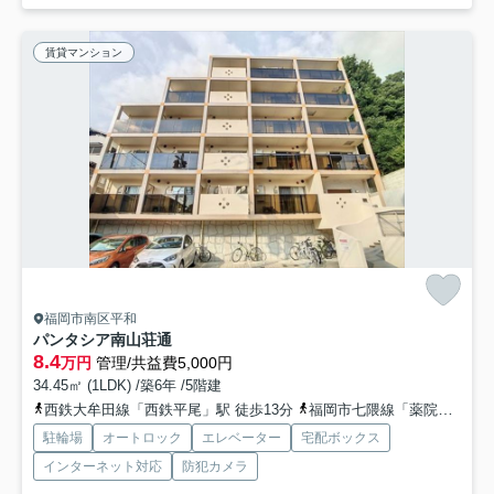
賃貸マンション
福岡市南区平和
パンタシア南山荘通
8.4
万円
管理/共益費5,000円
34.45㎡ (1LDK) /築6年 /5階建
西鉄大牟田線「西鉄平尾」駅 徒歩13分
福岡市七隈線「薬院大通」駅 徒歩21分
駐輪場
オートロック
エレベーター
宅配ボックス
インターネット対応
防犯カメラ