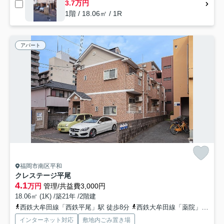
3.7万円
1階 / 18.06㎡ / 1R
アパート
福岡市南区平和
クレステージ平尾
4.1
万円
管理/共益費3,000円
18.06㎡ (1K) /築21年 /2階建
西鉄大牟田線「西鉄平尾」駅 徒歩8分
西鉄大牟田線「薬院」駅 徒歩15分
インターネット対応
敷地内ごみ置き場