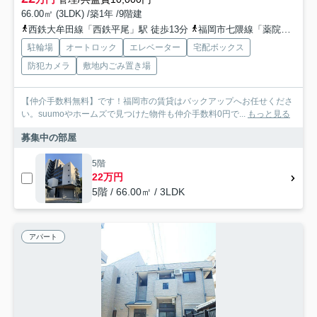
66.00㎡ (3LDK) /築1年 /9階建
西鉄大牟田線「西鉄平尾」駅 徒歩13分
福岡市七隈線「薬院」駅 徒歩22分
駐輪場
オートロック
エレベーター
宅配ボックス
防犯カメラ
敷地内ごみ置き場
【仲介手数料無料】です！福岡市の賃貸はバックアップへお任せくださ
い。suumoやホームズで見つけた物件も仲介手数料0円で...
もっと見る
募集中の部屋
5階
22万円
5階 / 66.00㎡ / 3LDK
アパート