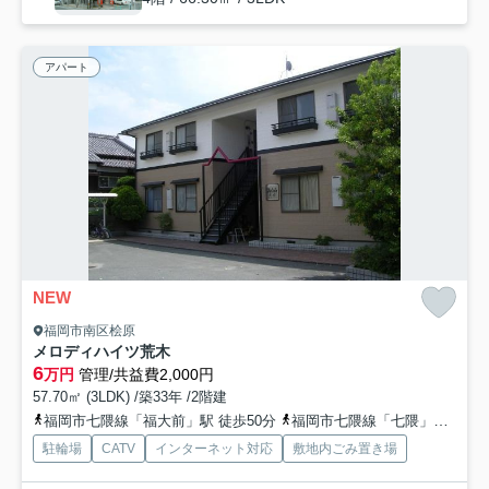
アパート
NEW
福岡市南区桧原
メロディハイツ荒木
6
万円
管理/共益費2,000円
57.70㎡ (3LDK) /築33年 /2階建
福岡市七隈線「福大前」駅 徒歩50分
福岡市七隈線「七隈」駅 徒歩53分
駐輪場
CATV
インターネット対応
敷地内ごみ置き場