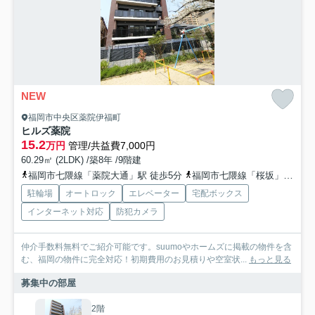
NEW
福岡市中央区薬院伊福町
ヒルズ薬院
15.2
万円
管理/共益費7,000円
60.29㎡ (2LDK) /築8年 /9階建
福岡市七隈線「薬院大通」駅 徒歩5分
福岡市七隈線「桜坂」駅 徒歩9分
駐輪場
オートロック
エレベーター
宅配ボックス
インターネット対応
防犯カメラ
仲介手数料無料でご紹介可能です。suumoやホームズに掲載の物件を含
む、福岡の物件に完全対応！初期費用のお見積りや空室状...
もっと見る
募集中の部屋
2階