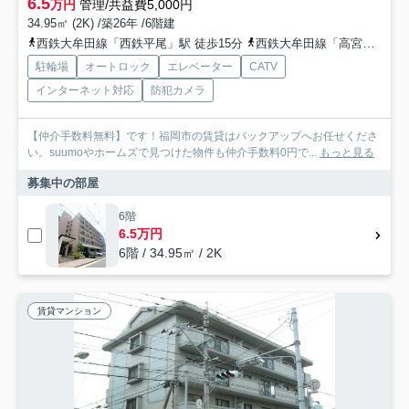
6.5
万円
管理/共益費5,000円
34.95㎡ (2K) /築26年 /6階建
西鉄大牟田線「西鉄平尾」駅 徒歩15分
西鉄大牟田線「高宮」駅 徒歩20分
駐輪場
オートロック
エレベーター
CATV
インターネット対応
防犯カメラ
【仲介手数料無料】です！福岡市の賃貸はバックアップへお任せくださ
い。suumoやホームズで見つけた物件も仲介手数料0円で...
もっと見る
募集中の部屋
6階
6.5万円
6階 / 34.95㎡ / 2K
賃貸マンション