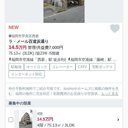
NEW
福岡市早良区西新
ラ・メール百道浜通り
14.5
万円
管理/共益費7,000円
75.13㎡ (3LDK) /築23年 /5階建
福岡市空港線「西新」駅 徒歩8分
福岡市空港線「藤崎」駅 徒歩20分
駐輪場
オートロック
エレベーター
CATV
宅配ボックス
インターネット対応
仲介手数料無料でご紹介可能です。suumoやホームズに掲載の物件を含
む、福岡の物件に完全対応！初期費用のお見積りや空室状...
もっと見る
募集中の部屋
4階
14.5万円
4階 / 75.13㎡ / 3LDK