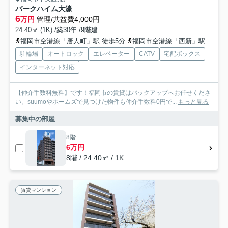
パークハイム大濠
6
万円
管理/共益費4,000円
24.40㎡ (1K) /築30年 /9階建
福岡市空港線「唐人町」駅 徒歩5分
福岡市空港線「西新」駅 徒歩18分
駐輪場
オートロック
エレベーター
CATV
宅配ボックス
インターネット対応
【仲介手数料無料】です！福岡市の賃貸はバックアップへお任せくださ
い。suumoやホームズで見つけた物件も仲介手数料0円で...
もっと見る
募集中の部屋
8階
6万円
8階 / 24.40㎡ / 1K
賃貸マンション