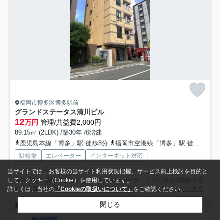
福岡市博多区博多駅前
グランドステータス清川ビル
12
万円
管理/共益費2,000円
89.15㎡ (2LDK) /築30年 /6階建
鹿児島本線「博多」駅 徒歩8分
福岡市空港線「博多」駅 徒歩10分
駐輪場
エレベーター
インターネット対応
当サイトでは、お客様の当サイト利用状況把握、サービス向上検討を目的と
仲介手数料無料でご紹介可能です。suumoやホームズに掲載の物件を含
して、クッキー（Cookie）を使用しています。
む、福岡の物件に完全対応！初期費用のお見積りや空室状...
もっと見る
詳しくは、当社の
「Cookieの取扱いについて」
をご確認ください。
閉じる
募集中の部屋