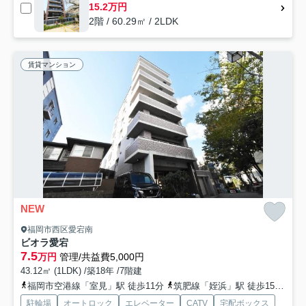
15.2万円
2階 / 60.29㎡ / 2LDK
賃貸マンション
NEW
福岡市西区愛宕南
ビオラ愛宕
7.5
万円
管理/共益費5,000円
43.12㎡ (1LDK) /築18年 /7階建
福岡市空港線「室見」駅 徒歩11分
筑肥線「姪浜」駅 徒歩15分
福
駐輪場
オートロック
エレベーター
CATV
宅配ボックス