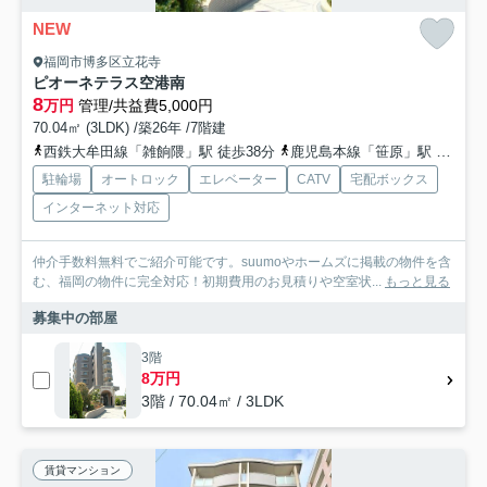
NEW
福岡市博多区立花寺
ピオーネテラス空港南
8
万円
管理/共益費5,000円
70.04㎡ (3LDK) /築26年 /7階建
西鉄大牟田線「雑餉隈」駅 徒歩38分
鹿児島本線「笹原」駅 徒歩38分
駐輪場
オートロック
エレベーター
CATV
宅配ボックス
インターネット対応
仲介手数料無料でご紹介可能です。suumoやホームズに掲載の物件を含
む、福岡の物件に完全対応！初期費用のお見積りや空室状...
もっと見る
募集中の部屋
3階
8万円
3階 / 70.04㎡ / 3LDK
賃貸マンション