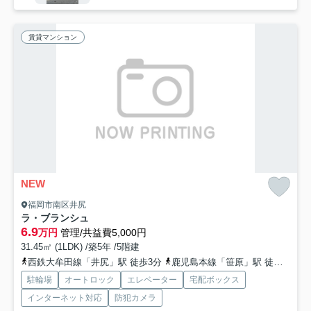
賃貸マンション
NEW
福岡市南区井尻
ラ・ブランシュ
6.9
万円
管理/共益費5,000円
31.45㎡ (1LDK) /築5年 /5階建
西鉄大牟田線「井尻」駅 徒歩3分
鹿児島本線「笹原」駅 徒歩11分
駐輪場
オートロック
エレベーター
宅配ボックス
インターネット対応
防犯カメラ