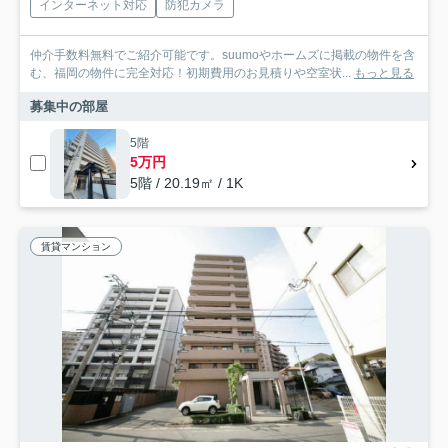
インターネット対応
防犯カメラ
仲介手数料無料でご紹介可能です。suumoやホームズに掲載の物件を含
む、福岡の物件に完全対応！初期費用のお見積りや空室状...
もっと見る
募集中の部屋
5階
5万円
5階 / 20.19㎡ / 1K
賃貸マンション