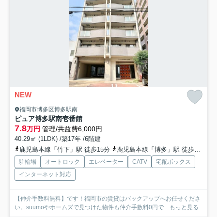
NEW
福岡市博多区博多駅南
ピュア博多駅南壱番館
7.8
万円
管理/共益費6,000円
40.29㎡ (1LDK) /築17年 /6階建
鹿児島本線「竹下」駅 徒歩15分
鹿児島本線「博多」駅 徒歩15分
駐輪場
オートロック
エレベーター
CATV
宅配ボックス
インターネット対応
【仲介手数料無料】です！福岡市の賃貸はバックアップへお任せくださ
い。suumoやホームズで見つけた物件も仲介手数料0円で...
もっと見る