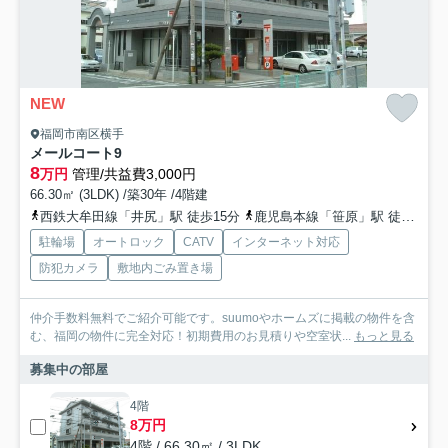
NEW
福岡市南区横手
メールコート9
8
万円
管理/共益費3,000円
66.30㎡ (3LDK) /築30年 /4階建
西鉄大牟田線「井尻」駅 徒歩15分
鹿児島本線「笹原」駅 徒歩23分
駐輪場
オートロック
CATV
インターネット対応
防犯カメラ
敷地内ごみ置き場
仲介手数料無料でご紹介可能です。suumoやホームズに掲載の物件を含
む、福岡の物件に完全対応！初期費用のお見積りや空室状...
もっと見る
募集中の部屋
4階
8万円
4階 / 66.30㎡ / 3LDK