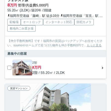
8
万円
管理/共益費5,000円
55.20㎡ (2LDK) /築20年 /3階建
福岡市空港線「藤崎」駅 徒歩16分
福岡市空港線「室見」駅 徒歩20分
駐輪場
オートロック
インターネット対応
防犯カメラ
敷地内ごみ置き場
【仲介手数料無料】です！福岡市の賃貸はバックアップへお任せくださ
い。suumoやホームズで見つけた物件も仲介手数料0円で...
もっと見る
募集中の部屋
2階
8万円
2階 / 55.20㎡ / 2LDK
賃貸マンション