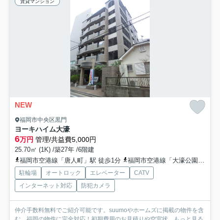
賃貸マンション
NEW
福岡市中央区黒門
ヨーキハイム大濠
6
万円
管理/共益費5,000円
25.70㎡ (1K) /築27年 /6階建
福岡市空港線「唐人町」駅 徒歩1分
福岡市空港線「大濠公園」駅 徒歩9分
駐輪場
オートロック
エレベーター
CATV
インターネット対応
防犯カメラ
仲介手数料無料でご紹介可能です。suumoやホームズに掲載の物件を含
む、福岡の物件に完全対応！初期費用のお見積りや空室状...
もっと見る