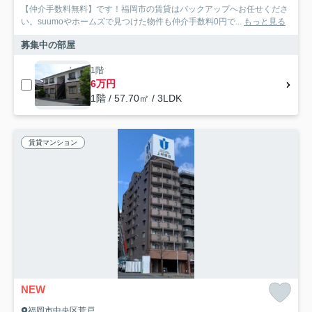
【仲介手数料無料】です！福岡市の賃貸はバックアップへお任せくださ
い。suumoやホームズで見つけた物件も仲介手数料0円で...
もっと見る
募集中の部屋
1階
6万円
1階 / 57.70㎡ / 3LDK
賃貸マンション
NEW
福岡市中央区荒戸