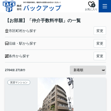
0
お気に入り
【お部屋】「仲介手数料半額」の一覧
市区町村から探す
変更
沿線・駅から探す
変更
条件から探す
変更
2704
棟
2718
件
賃貸マンション