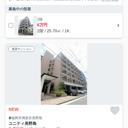
募集中の部屋
2階
6万円
2階 / 25.70㎡ / 1K
賃貸マンション
NEW
福岡市博多区美野島
ユニティ美野島