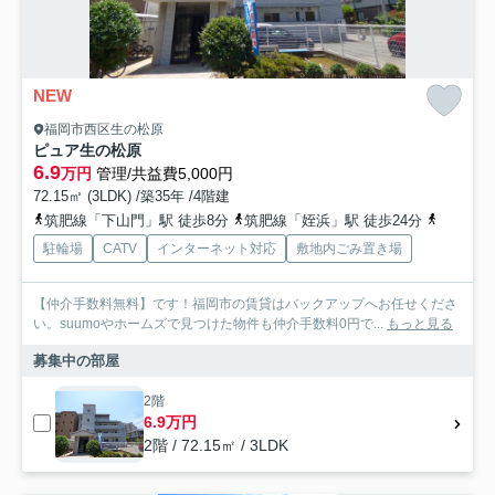
NEW
福岡市西区生の松原
ピュア生の松原
6.9
万円
管理/共益費5,000円
72.15㎡ (3LDK) /築35年 /4階建
筑肥線「下山門」駅 徒歩8分
筑肥線「姪浜」駅 徒歩24分
福岡市空
駐輪場
CATV
インターネット対応
敷地内ごみ置き場
【仲介手数料無料】です！福岡市の賃貸はバックアップへお任せくださ
い。suumoやホームズで見つけた物件も仲介手数料0円で...
もっと見る
募集中の部屋
2階
6.9万円
2階 / 72.15㎡ / 3LDK