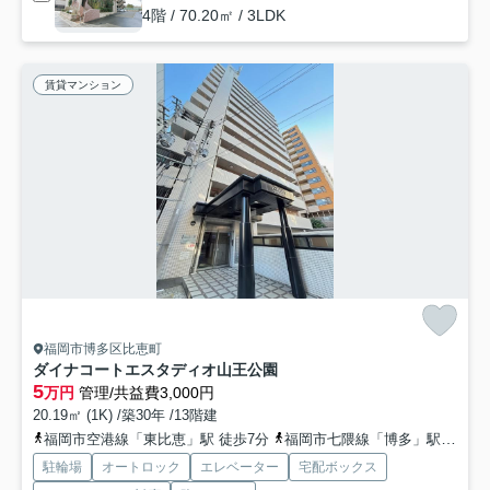
4階 / 70.20㎡ / 3LDK
賃貸マンション
福岡市博多区比恵町
ダイナコートエスタディオ山王公園
5
万円
管理/共益費3,000円
20.19㎡ (1K) /築30年 /13階建
福岡市空港線「東比恵」駅 徒歩7分
福岡市七隈線「博多」駅 徒歩14分
駐輪場
オートロック
エレベーター
宅配ボックス