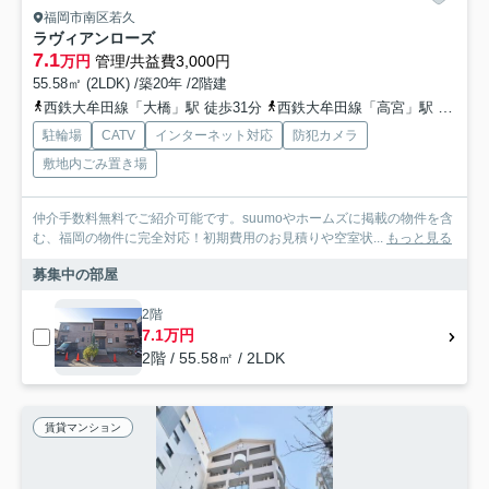
福岡市南区若久
ラヴィアンローズ
7.1
万円
管理/共益費3,000円
55.58㎡ (2LDK) /築20年 /2階建
西鉄大牟田線「大橋」駅 徒歩31分
西鉄大牟田線「高宮」駅 徒歩27分
駐輪場
CATV
インターネット対応
防犯カメラ
敷地内ごみ置き場
仲介手数料無料でご紹介可能です。suumoやホームズに掲載の物件を含
む、福岡の物件に完全対応！初期費用のお見積りや空室状...
もっと見る
募集中の部屋
2階
7.1万円
2階 / 55.58㎡ / 2LDK
賃貸マンション