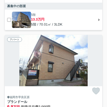
募集中の部屋
5階
13.3万円
5階 / 70.01㎡ / 3LDK
アパート
福岡市早良区原
プランドール
6.9
万円
管理/共益費2,000円