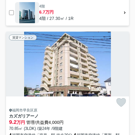
4階
6.7万円
4階 / 27.30㎡ / 1R
賃貸マンション
福岡市早良区原
カズガリアーノ
9.2
万円
管理/共益費4,000円
70.85㎡ (3LDK) /築24年 /9階建