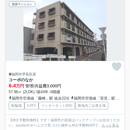
賃貸マンション
福岡市早良区原
コーポのなか
6.4
万円
管理/共益費3,000円
57.96㎡ (2LDK) /築43年 /4階建
福岡市空港線「藤崎」駅 徒歩22分
福岡市空港線「室見」駅 徒歩27分
駐輪場
CATV
インターネット対応
敷地内ごみ置き場
【仲介手数料無料】です！福岡市の賃貸はバックアップへお任せくださ
い。suumoやホームズで見つけた物件も仲介手数料0円で...
もっと見る