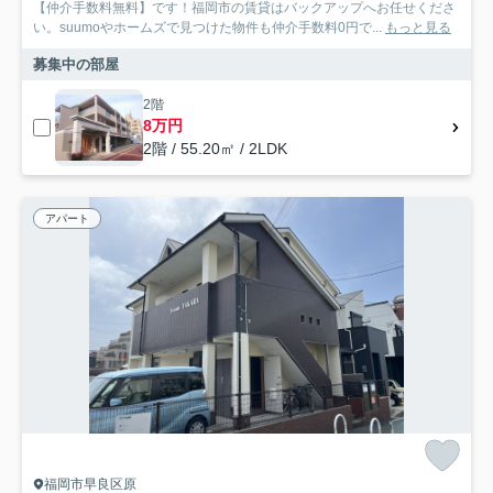
【仲介手数料無料】です！福岡市の賃貸はバックアップへお任せくださ
い。suumoやホームズで見つけた物件も仲介手数料0円で...
もっと見る
募集中の部屋
2階
8万円
2階 / 55.20㎡ / 2LDK
アパート
福岡市早良区原