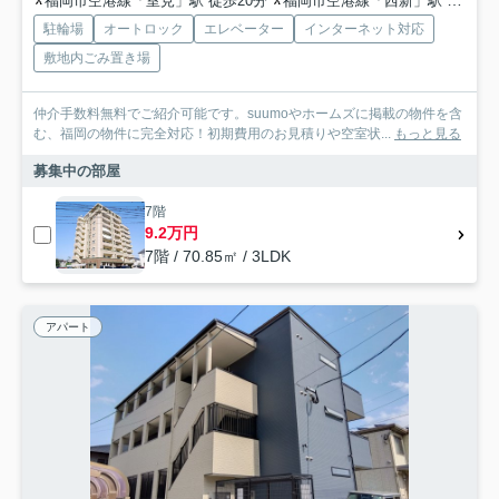
福岡市空港線「室見」駅 徒歩20分
福岡市空港線「西新」駅 徒歩24分車6分 2.2km
駐輪場
オートロック
エレベーター
インターネット対応
敷地内ごみ置き場
仲介手数料無料でご紹介可能です。suumoやホームズに掲載の物件を含
む、福岡の物件に完全対応！初期費用のお見積りや空室状...
もっと見る
募集中の部屋
7階
9.2万円
7階 / 70.85㎡ / 3LDK
アパート