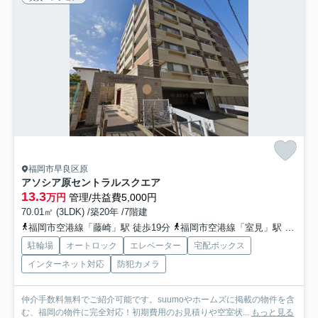
福岡市早良区原
アソシア原セントラルスクエア
13.3
万円
管理/共益費5,000円
70.01㎡ (3LDK) /築20年 /7階建
福岡市空港線「藤崎」駅 徒歩19分
福岡市空港線「室見」駅 徒歩24分
駐輪場
オートロック
エレベーター
宅配ボックス
インターネット対応
防犯カメラ
仲介手数料無料でご紹介可能です。suumoやホームズに掲載の物件を含
む、福岡の物件に完全対応！初期費用のお見積りや空室状...
もっと見る