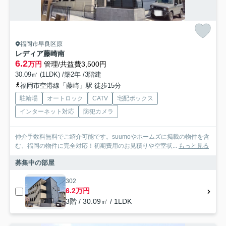
福岡市早良区原
レディア藤崎南
6.2
万円
管理/共益費3,500円
30.09㎡ (1LDK) /築2年 /3階建
福岡市空港線「藤崎」駅 徒歩15分
駐輪場
オートロック
CATV
宅配ボックス
インターネット対応
防犯カメラ
仲介手数料無料でご紹介可能です。suumoやホームズに掲載の物件を含
む、福岡の物件に完全対応！初期費用のお見積りや空室状...
もっと見る
募集中の部屋
302
6.2万円
3階 / 30.09㎡ / 1LDK