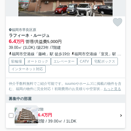
福岡市早良区原
ラフィーネ・ルージュ
6.4
万円
管理/共益費5,000円
39.00㎡ (1LDK) /築23年 /7階建
福岡市空港線「藤崎」駅 徒歩19分
福岡市空港線「室見」駅 徒歩22分
駐輪場
オートロック
エレベーター
CATV
宅配ボックス
インターネット対応
仲介手数料無料でご紹介可能です。suumoやホームズに掲載の物件を含
む、福岡の物件に完全対応！初期費用のお見積りや空室状...
もっと見る
募集中の部屋
2階
6.4万円
2階 / 39.00㎡ / 1LDK