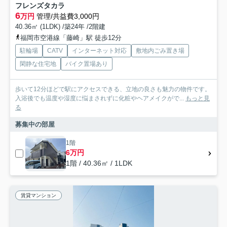
フレンズタカラ
6
万円
管理/共益費3,000円
40.36㎡ (1LDK) /築24年 /2階建
福岡市空港線「藤崎」駅 徒歩12分
駐輪場
CATV
インターネット対応
敷地内ごみ置き場
閑静な住宅地
バイク置場あり
歩いて12分ほどで駅にアクセスできる、立地の良さも魅力の物件です。
入浴後でも温度や湿度に悩まされずに化粧やヘアメイクがで...
もっと見
る
募集中の部屋
1階
6万円
1階 / 40.36㎡ / 1LDK
賃貸マンション