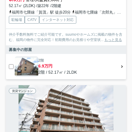
52.17㎡ (2LDK) /築22年 /2階建
福岡市七隈線「賀茂」駅 徒歩20分
福岡市七隈線「次郎丸」駅 徒歩20分
駐輪場
CATV
インターネット対応
仲介手数料無料でご紹介可能です。suumoやホームズに掲載の物件を含
む、福岡の物件に完全対応！初期費用のお見積りや空室状...
もっと見る
募集中の部屋
2階
6.9万円
2階 / 52.17㎡ / 2LDK
賃貸マンション