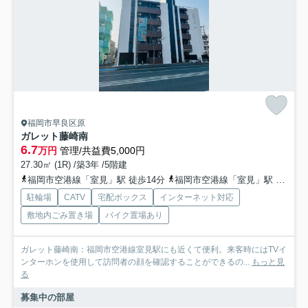
福岡市早良区原
ガレット藤崎南
6.7
万円
管理/共益費5,000円
27.30㎡ (1R) /築3年 /5階建
福岡市空港線「室見」駅 徒歩14分
福岡市空港線「室見」駅 徒歩18分
駐輪場
CATV
宅配ボックス
インターネット対応
敷地内ごみ置き場
バイク置場あり
ガレット藤崎南：福岡市空港線室見駅にも近くて便利。来客時にはTVイ
ンターホンを使用して訪問者の顔を確認することができるの...
もっと見
る
募集中の部屋