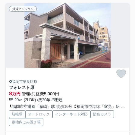
賃貸マンション
福岡市早良区原
フォレスト原
8
万円
管理/共益費5,000円
55.20㎡ (2LDK) /築20年 /3階建
福岡市空港線「藤崎」駅 徒歩16分
福岡市空港線「室見」駅 徒歩20分
駐輪場
オートロック
インターネット対応
防犯カメラ
敷地内ごみ置き場