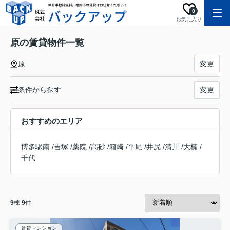
0
お気に入り
原の賃貸物件一覧
原
変更
条件から探す
変更
おすすめのエリア
博多駅南
/
吉塚
/
薬院
/
高砂
/
箱崎
/
平尾
/
井尻
/
清川
/
大楠
/
千代
9
棟
9
件
賃貸マンション