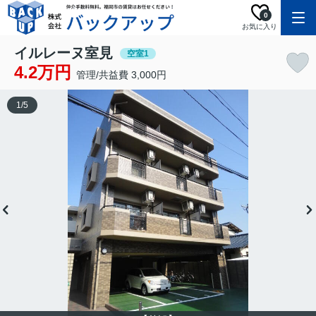
0
お気に入り
イルレーヌ室見
空室1
4.2万円
管理/共益費 3,000円
1
/
5