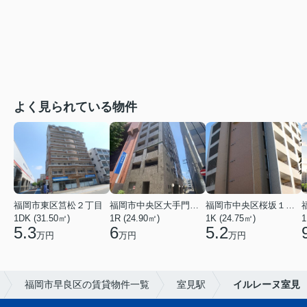
よく見られている物件
福岡市東区筥松２丁目
福岡市中央区大手門３丁目
福岡市中央区桜坂１丁目
1DK (31.50㎡)
1R (24.90㎡)
1K (24.75㎡)
1
5.3
6
5.2
万円
万円
万円
福岡市早良区の賃貸物件一覧
室見駅
イルレーヌ室見