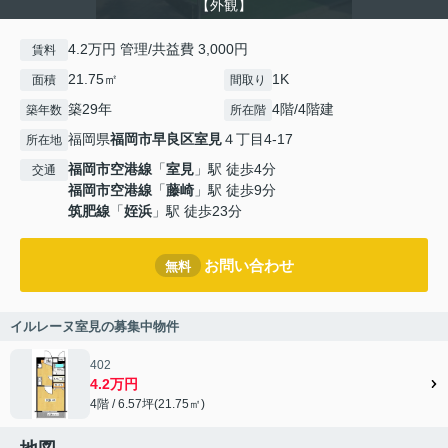
【外観】
4.2万円 管理/共益費 3,000円
賃料
21.75㎡
1K
面積
間取り
築29年
4階/4階建
築年数
所在階
福岡県
福岡市早良区
室見
４丁目4-17
所在地
福岡市空港線
「
室見
」駅 徒歩4分
交通
福岡市空港線
「
藤崎
」駅 徒歩9分
筑肥線
「
姪浜
」駅 徒歩23分
お問い合わせ
無料
イルレーヌ室見の募集中物件
402
4.2万円
4階 / 6.57坪(21.75㎡)